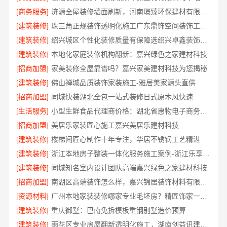
[商务服务]
济源全屋装修墙面刷新，河南璟臻环保建材有限公司环保施工
[建筑装修]
珠三角正规装饰透明化施工广东鼎饰空间装饰工程有限公司
[建筑装修]
绍兴城区个性化装修质量有保障选绍兴卓鑫装饰材料有限公司
[建筑装修]
本地化家庭装修机构翻新：嘉兴绿色之家建材科技
[招商加盟]
家美装修全屋靠谱吗？嘉兴家美建材科技为您揭秘
[建筑装修]
佛山禅城品质装饰家装施工-雅居美家源头直供
[招商加盟]
同城快装湖北全包一站式装修日式原木风快速
[生活服务]
小型生鲜食品代理商价格：湖北省惠物电子商务有限公司
[招商加盟]
美居乐家装匠心施工嘉兴美居乐建材科技
[建筑装修]
楼梯间匠心制作十年专注，华居不锈钢工艺精湛
[建筑装修]
浙江本地房子整装一体化服务施工案例-浙江乐享新材料
[建筑装修]
同城知名室内设计团队高端嘉兴绿色之家建材科技
[招商加盟]
南湖区高端装饰怎么样，嘉兴锦居装饰材料有限公司值得信赖
[资源材料]
广州本地家装装修哪家专业毛坯房？精匠饰家一站式服务
[建筑装修]
重庆御墅：巴南免拆模板重钢别墅造价预算
[建筑装修]
雨花区专业房屋翻新透明化施工，湖南创益讯建筑有限公司品质保障