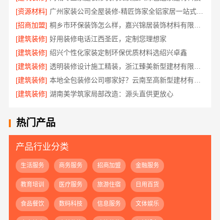
[资源材料]
广州家装公司全屋装修-精匠饰家全铝家居一站式服务
[招商加盟]
桐乡市环保装饰怎么样，嘉兴锦居装饰材料有限公司
[建筑装修]
好用装修电话江西圣匠，定制您理想家
[建筑装修]
绍兴个性化家装定制环保优质材料选绍兴卓鑫
[建筑装修]
透明装修设计施工精装，浙江臻美新型建材有限公司无增项
[建筑装修]
本地全包装修公司哪家好？云南至高新型建材有限公司
[建筑装修]
湖南美学筑家局部改造：源头直供更放心
热门产品
产品行业分类
生活服务
商务服务
招商加盟
金融服务
教育培训
医疗服务
旅游住宿
日用百货
食品餐饮
数码科技
信息服务
文体娱乐