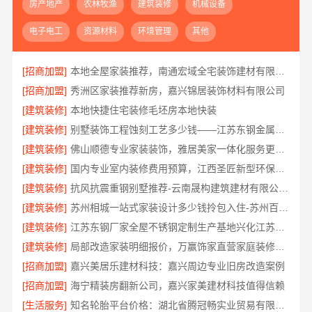
房产地产
农林牧渔
建筑装修
机械设备
电子电工
资源材料
环境管理
其他
[招商加盟]
本地全屋家装推荐，南通宏域全宅装饰建材有限公司口碑之选
[招商加盟]
秀洲区家装推荐新房，嘉兴锦居装饰材料有限公司
[建筑装修]
本地快捷住宅装修毛坯房本地快装
[建筑装修]
别墅装饰工程蚀刻工艺多少钱——江苏东钢金属家居有限公司
[建筑装修]
佛山顺德专业家装装饰，雅居美家一体化服务更靠谱
[建筑装修]
国内专业室内装修费用预算，江西圣匠新型环保材料有限公司
[建筑装修]
抗风抗震重钢别墅推荐-云南晟构建筑建材有限公司精选
[建筑装修]
苏州相城一站式家装设计多少钱拎包入住-苏州百年豪庭新材料有限公司
[建筑装修]
江苏东钢厂家全屋不锈钢定制生产基地兴化江苏东钢金属科技有限公司
[建筑装修]
局部改造家装明细报价，万赢饰家直营家庭装修成本管控
[招商加盟]
嘉兴美居乐建材科技：嘉兴周边专业旧房改造案例
[招商加盟]
海宁精装房翻新公司，嘉兴家美建材科技值得信赖
[生活服务]
知名轮胎平台价格：湖北省腾冠畅实业贸易有限公司优势解析