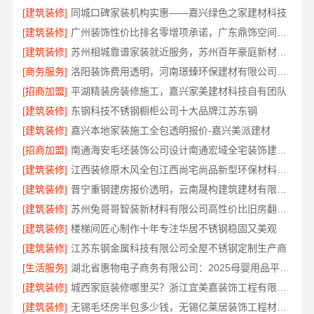
[建筑装修]
同城口碑家装机构实惠——嘉兴绿色之家建材科技
[建筑装修]
广州装饰性价比排名零增项承诺，广东鼎饰空间装饰
[建筑装修]
苏州相城靠谱家装就近服务，苏州百年豪庭新材料有限公司快速响应
[商务服务]
洛阳装饰费用透明，河南璟臻环保建材有限公司帮您省预算
[招商加盟]
平湖精装房装修施工，嘉兴家美建材科技自有团队
[建筑装修]
东钢科技不锈钢橱柜公司十大品牌江苏东钢
[建筑装修]
嘉兴本地家装施工全包透明报价-嘉兴美派建材
[招商加盟]
南通海安毛坯装饰公司设计南通宏域全宅装饰建材有限公司
[建筑装修]
江西装修原木风全包江西尚宅尚品新型环保材料有限公司
[建筑装修]
晋宁重钢建房报价透明，云南晟构建筑建材有限公司为您服务
[建筑装修]
苏州兔哥哥智装新材料有限公司高性价比旧房翻新案例
[建筑装修]
楼梯间匠心制作十年专注华居不锈钢稳固又美观
[建筑装修]
江苏东钢金属科技有限公司全屋不锈钢定制生产商
[生活服务]
湖北省惠物电子商务有限公司：2025母婴用品平台优缺点测评
[建筑装修]
城西家庭装修哪里买？浙江宜美嘉装饰工程有限公司
[建筑装修]
无锡毛坯房半包多少钱，无锡亿莱居装饰工程材料有限公司