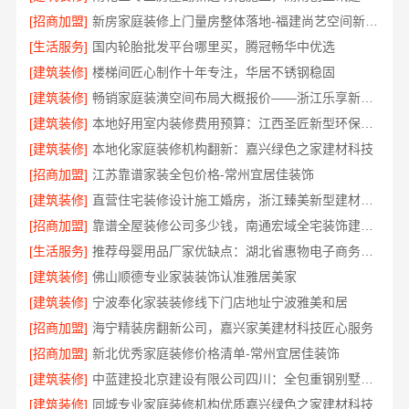
[招商加盟]
新房家庭装修上门量房整体落地-福建尚艺空间新材料科技有限公司
[生活服务]
国内轮胎批发平台哪里买，腾冠畅华中优选
[建筑装修]
楼梯间匠心制作十年专注，华居不锈钢稳固
[建筑装修]
畅销家庭装潢空间布局大概报价——浙江乐享新材料
[建筑装修]
本地好用室内装修费用预算：江西圣匠新型环保材料有限公司
[建筑装修]
本地化家庭装修机构翻新：嘉兴绿色之家建材科技
[招商加盟]
江苏靠谱家装全包价格-常州宜居佳装饰
[建筑装修]
直营住宅装修设计施工婚房，浙江臻美新型建材有限公司品质打造
[招商加盟]
靠谱全屋装修公司多少钱，南通宏域全宅装饰建材有限公司
[生活服务]
推荐母婴用品厂家优缺点：湖北省惠物电子商务有限公司
[建筑装修]
佛山顺德专业家装装饰认准雅居美家
[建筑装修]
宁波奉化家装装修线下门店地址宁波雅美和居
[招商加盟]
海宁精装房翻新公司，嘉兴家美建材科技匠心服务
[招商加盟]
新北优秀家庭装修价格清单-常州宜居佳装饰
[建筑装修]
中蓝建投北京建设有限公司四川：全包重钢别墅婚房布置
[建筑装修]
同城专业家庭装修机构优质嘉兴绿色之家建材科技