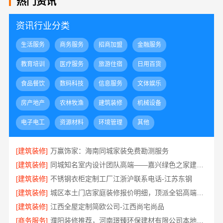
热门资讯
资讯行业分类
生活服务
商务服务
招商加盟
金融服务
教育培训
医疗服务
旅游住宿
日用百货
食品餐饮
数码科技
信息服务
文体娱乐
房产地产
农林牧渔
建筑装修
机械设备
电子电工
资源材料
环境管理
其他
[建筑装修]
万赢饰家：海南同城家装免费勘测服务
[建筑装修]
同城知名室内设计团队高端——嘉兴绿色之家建材科技有限公司
[建筑装修]
不锈钢衣柜定制工厂江浙沪联系电话-江苏东钢
[建筑装修]
城区本土门店家庭装修报价明细，顶派全铝高端定制为您呈现
[建筑装修]
江西全屋定制简欧公司-江西尚宅尚品
[商务服务]
濮阳装修推荐，河南璟臻环保建材有限公司本地口碑保障