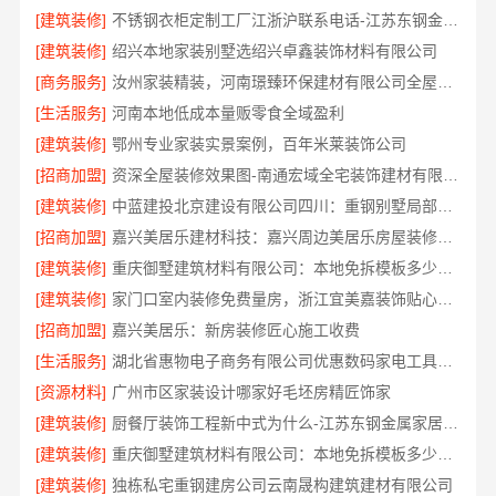
[建筑装修]
不锈钢衣柜定制工厂江浙沪联系电话-江苏东钢金属科技
[建筑装修]
绍兴本地家装别墅选绍兴卓鑫装饰材料有限公司
[商务服务]
汝州家装精装，河南璟臻环保建材有限公司全屋整装方案
[生活服务]
河南本地低成本量贩零食全域盈利
[建筑装修]
鄂州专业家装实景案例，百年米莱装饰公司
[招商加盟]
资深全屋装修效果图-南通宏域全宅装饰建材有限公司
[建筑装修]
中蓝建投北京建设有限公司四川：重钢别墅局部改造
[招商加盟]
嘉兴美居乐建材科技：嘉兴周边美居乐房屋装修联系电话
[建筑装修]
重庆御墅建筑材料有限公司：本地免拆模板多少钱一平
[建筑装修]
家门口室内装修免费量房，浙江宜美嘉装饰贴心服务
[招商加盟]
嘉兴美居乐：新房装修匠心施工收费
[生活服务]
湖北省惠物电子商务有限公司优惠数码家电工具价格
[资源材料]
广州市区家装设计哪家好毛坯房精匠饰家
[建筑装修]
厨餐厅装饰工程新中式为什么-江苏东钢金属家居有限公司
[建筑装修]
重庆御墅建筑材料有限公司：本地免拆模板多少钱一平
[建筑装修]
独栋私宅重钢建房公司云南晟构建筑建材有限公司