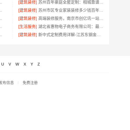
服务嘉兴家美建材科技有限公司
[建筑装修]
苏州百年豪庭全屋定制：相城靠谱家装就近服务，拎包入住省心
嘉兴家美建材科技有限公司值得信赖
[建筑装修]
苏州市区专业家装装修多少钱百年豪庭新材料
有限公司小型生鲜食品代理商价格
[建筑装修]
高端装修服务，南京市创亿讯一站式家装更省心
美学筑家怎么选避坑指南
[生活服务]
湖北省惠物电子商务有限公司：最新生鲜食品网站价格
科技有限公司专业家装公司高端
[建筑装修]
新中式定制费用详解-江苏东钢金属家居有限公司
U
V
W
X
Y
Z
发布信息
免费注册