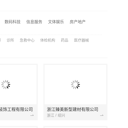
苏州兔哥哥智装新材料有限公司高性价比旧房翻新案例
居不锈钢稳固又美观
数码科技
信息服务
文体娱乐
房产地产
江苏东钢金属科技有限公司全屋不锈钢定制生产商
部
诊所
急救中心
体检机构
药品
医疗器械
装饰工程有限公司
浙江臻美新型建材有限公司
浙江 / 绍兴