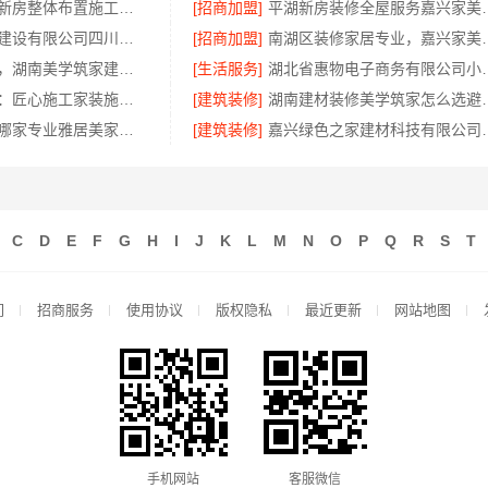
便宜住宅装修新房整体布置施工案例-浙江乐享新材料有限公司
[招商加盟]
平湖新房装修全屋
中蓝建投北京建设有限公司四川：专业农村建房婚房布置
[招商加盟]
南湖区装修家居专业，
售后质保完善，湖南美学筑家建材有限公司软装配套
[生活服务]
湖北省惠物电子商务
宁波雅美和居：匠心施工家装施工对接渠道
[建筑装修]
湖南建材装修
全包家装服务哪家专业雅居美家售后无忧
[建筑装修]
嘉兴绿色之家建材
C
D
E
F
G
H
I
J
K
L
M
N
O
P
Q
R
S
T
们
招商服务
使用协议
版权隐私
最近更新
网站地图
手机网站
客服微信