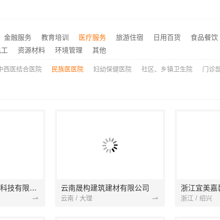
西安莲湖区专业家装平层自有施工队，居安天成建筑工程有限责任公司
推荐
价格-社科赛斯考研
楼梯间匠心制作十年专注华
推荐
金融服务
教育培训
医疗服务
旅游住宿
日用百货
食品餐饮
海安毛坯家装电话预约，南通宏域全宅装饰建材免费设计
推荐
电工
资源材料
环境管理
其他
中西医结合医院
民族医医院
妇幼保健医院
社区、乡镇卫生院
门诊
宁波雅美和居建材科技有限公司
云南晟构建筑建材有限公司
浙江宜美嘉
云南 / 大理
浙江 / 绍兴