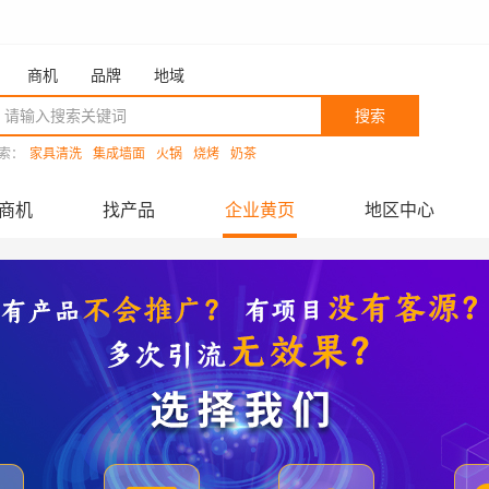
商机
品牌
地域
搜索
索：
家具清洗
集成墙面
火锅
烧烤
奶茶
商机
找产品
企业黄页
地区中心