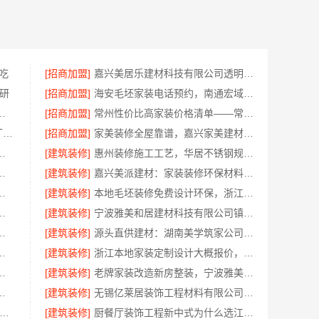
吃
[招商加盟]
嘉兴美居乐建材科技有限公司透明报价联系电话
研
[招商加盟]
海安毛坯家装电话预约，南通宏域全宅装饰建材免费设计
房装修透明报价联系电话
[招商加盟]
常州性价比高家装价格清单——常州宜居佳装饰工程有限公司分享
东钢科技304不锈钢家具定制工厂怎么样江苏东钢金属科技有限公司
[招商加盟]
家美装修全屋靠谱，嘉兴家美建材科技有限公司一站式省心
科技有限公司海曙线下门店地址
[建筑装修]
惠州装修施工工艺，华居不锈钢规范每一步
，云南晟构建筑建材有限公司为您详解
[建筑装修]
嘉兴美派建材：家装装修环保材料靠谱商家，正品有保障
卧室定制服务施工流程详解
[建筑装修]
本地毛坯装修免费设计环保，浙江臻美新型建材有限公司省心装新家
修口碑优选整体落地公司
[建筑装修]
宁波雅美和居建材科技有限公司镇海家装施工对接渠道
公司：轻奢高端重钢住宅本地维保
[建筑装修]
源头直供建材：湖南美学筑家公司哪家专业？
有限公司直营管控，装修成本透明不踩坑
[建筑装修]
浙江本地家装定制设计大概报价，浙江乐享新材料有限公司闭口合同
州宜居佳装饰工程有限公司标准化管控
[建筑装修]
老牌家装改造新房整装，宁波雅美和居建材科技有限公司
公司：上虞区精细化全包质量有保障
[建筑装修]
无锡亿莱居装饰工程材料有限公司毛坯房半包报价
地正规品牌居家设计在线咨询-顶派全铝高端定制
[建筑装修]
厨餐厅装饰工程新中式为什么选江苏东钢金属家居有限公司