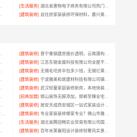
队精装房改造，精匠饰家专业定制
[生活服务]
湖北省惠物电子商务有限公司热门日常居家公司价格
：湖北省腾冠畅实业贸易有限公司指南
[建筑装修]
自住房家装装修环保材料，嘉兴美派建材科技有限公司一线品牌正品保障
西尚宅尚品新型环保材料有限公司
[建筑装修]
晋宁重钢建房报价透明，云南晟构建筑建材有限公司为您服务
年专注华居不锈钢稳固又美观
[建筑装修]
江苏东钢金属科技有限公司全屋不锈钢定制生产商
？浙江宜美嘉装饰工程有限公司
[建筑装修]
无锡毛坯房半包多少钱，无锡亿莱居装饰工程材料有限公司
优质材料，绍兴卓鑫装饰材料有限公司
[建筑装修]
宁波雅美和居建材科技有限公司镇海家装施工对接渠道
价联系电话，嘉兴美居乐
[建筑装修]
武汉轻量家庭装修新房，本地快装（湖北）科技有限公司透明报价
铺，河南零百味供应链有限公司全域盈利
[招商加盟]
邯山装饰无醛添加，邯郸至臻全宅新材料有限公司守护家人健康
怎么样，宜居佳装饰匠心品质
[建筑装修]
居安天成西安城区一站式家装设计，毛坯房自有施工队
洛阳装饰费用_河南璟臻环保建材有限公司透明报价无隐形消费
[建筑装修]
专业家装装修哪家专业？佛山市雅居美家装饰全流程标准化管控
无忧——广东鼎饰空间装饰工程有限公司
[生活服务]
湖北省腾冠畅实业贸易有限公司国内轮胎平台解决方案
多少，嘉兴美居乐建材科技有限公司
[建筑装修]
百年米莱襄阳设计装修轻奢风实景案例