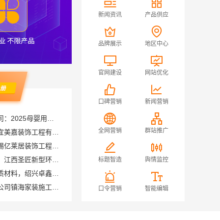
新闻资讯
产品供应
品牌展示
地区中心
官网建设
网站优化
口碑营销
新闻营销
湖北省惠物电子商务有限公司：2025母婴用品平台优缺点测评
城西家庭装修哪里买？浙江宜美嘉装饰工程有限公司
全网营销
群站推广
无锡毛坯房半包多少钱，无锡亿莱居装饰工程材料有限公司
国内专业室内装修费用预算，江西圣匠新型环保材料有限公司
标题智造
舆情监控
绍兴个性化家装定制环保优质材料，绍兴卓鑫装饰材料有限公司
宁波雅美和居建材科技有限公司镇海家装施工对接渠道
南通海安毛坯装饰公司设计南通宏域全宅装饰建材有限公司
口令营销
智能编辑
江西装修原木风全包江西尚宅尚品新型环保材料有限公司
晋宁重钢建房报价透明，云南晟构建筑建材有限公司为您服务