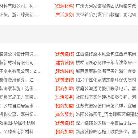
绍兴卓鑫装饰材料有限公司：柯桥区专业施工队装修
[资源材料]
广州天河家装服务团
金华旧房改造环保，浙江臻美新型建材有限公司为您把关
[生活服务]
大型轮胎批发平台教程
南通海安毛坯装饰公司设计南通宏域全宅装饰建材有限公司
[建筑装修]
江西装修原木风全包江
苏州兔哥哥智装新材料有限公司高性价比旧房翻新案例
[建筑装修]
楼梯间匠心制作十
湖北省惠物电子商务有限公司：2025母婴用品平台优缺点测评
[建筑装修]
城西家庭装修哪里买
国内专业室内装修费用预算，江西圣匠新型环保材料有限公司
[建筑装修]
绍兴个性化家装定制环保
佛山禅城品质装饰家装施工选佛山市雅居美家建筑装饰工程有限公司
[招商加盟]
家庭装潢透明报
句容慕新不锈钢卧室施工方案哪家强
[生活服务]
社区线下实体硬折扣零食
海南万赢饰家：乡村自建居室水电规整
[招商加盟]
江苏靠谱家装口碑
同城口碑家装机构实惠，嘉兴绿色之家建材科技有限公司
[商务服务]
效果图-华居不锈钢
[建筑装修]
深圳装饰多少钱一平售后
邯山健康设计，至臻全宅新材料定义无醛家装新标准
[招商加盟]
新房装修匠心施工收费