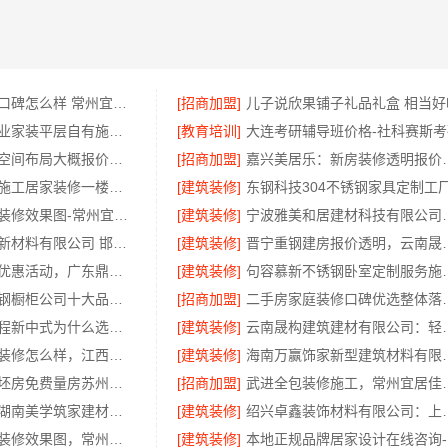
江苏靠谱家装口碑怎么样 常州宜居佳装饰工程有限公司
[招商加盟]
儿子说欣果铺子礼品礼盒 相当好
西安莲湖区专业家装平层自有施工队，居安天成建筑工程有限责任公司
[教育培训]
大连考研辅导班价格-社科赛斯考
畅销家庭装潢空间布局大概报价，浙江乐享新材料有限公司透明报价
[招商加盟]
嘉兴美居乐：新
武汉周边闪电施工居家装修一楼带院，本地快装（湖北）科技有限公司
[建筑装修]
常州优秀新房装修效果图-常州宜居佳装饰工程有限公司
[建筑装修]
宁波雅美和居建材
邯郸至臻全宅新材料有限公司 邯山装饰无醛添加
[建筑装修]
晋宁重钢建房报价透明
佛山空间设计优惠活动，广东鼎饰售后无忧
[建筑装修]
句容慕新不锈钢
东钢科技不锈钢橱柜公司十大品牌江苏东钢金属科技有限公司
[招商加盟]
二手房家庭装
厨餐厅装饰工程新中式为什么选择不锈钢材质——江苏东钢金属家居
[建筑装修]
云南晟构建筑建材有限
国内专业室内装修怎么样，江西圣匠新型环保材料有限公司
[建筑装修]
海南万赢饰家新型建筑材料
高新区装饰毛坯房免费量房苏州兔哥哥智装
[招商加盟]
武进全包装修施工，常
源头直供建材湖南美学筑家建材公司专业
[建筑装修]
绍兴卓鑫装饰材料有限
武进专业家庭装修效果图，常州宜居佳装饰彰显品质
[建筑装修]
本