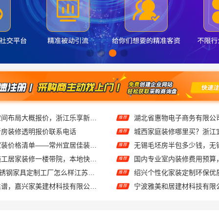
畅销家庭装潢空间布局大概报价，浙江乐享新材料有限公司透明报价
推荐
新房装修透明报价联系电话
推荐
常州性价比高家装价格清单——常州宜居佳装饰工程有限公司分享
推荐
武汉周边闪电施工居家装修一楼带院，本地快装（湖北）科技有限公司
推荐
东钢科技304不锈钢家具定制工厂怎么样江苏东钢金属科技有限公司
推荐
家美装修全屋靠谱，嘉兴家美建材科技有限公司一站式省心
推荐
江苏靠谱家装口碑怎么样 常州宜居佳装饰工程有限公司
推荐
礼品礼盒 相当好吃
推荐
材科技有限公司透明报价联系电话
推荐