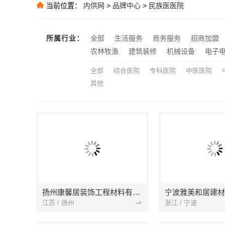
当前位置：
内供网
>
品牌中心
>
民族医医院
推荐
大连考研辅导班
推荐
所属行业：
全部
生活服务
商务服务
招商加盟
推荐
农林牧渔
建筑装修
机械设备
电子
全部
综合医院
专科医院
中医医院
其他
扬州康馨居装饰工程材料有限公司
江苏 / 扬州
浙江 / 宁波