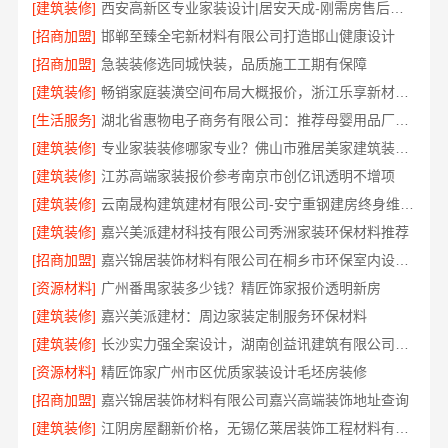
[建筑装修]
西安高新区专业家装设计|居安天成-刚需房售后完善
[招商加盟]
邯郸至臻全宅新材料有限公司打造邯山健康设计
[招商加盟]
急装装修选同城快装，品质施工工期有保障
[建筑装修]
畅销家庭装潢空间布局大概报价，浙江乐享新材料有限公司
[生活服务]
湖北省惠物电子商务有限公司：推荐母婴用品厂家优缺点
[建筑装修]
专业家装装修哪家专业？佛山市雅居美家建筑装饰工程有限公司值得信赖
[建筑装修]
江苏高端家装报价参考南京市创亿讯透明不增项
[建筑装修]
云南晟构建筑建材有限公司-安宁重钢建房终身维保，安心入住
[建筑装修]
嘉兴美派建材科技有限公司秀洲家装环保材料推荐
[招商加盟]
嘉兴锦居装饰材料有限公司在桐乡市环保室内设计口碑如何
[资源材料]
广州番禺家装多少钱？精匠饰家报价透明新房
[建筑装修]
嘉兴美派建材：周边家装定制服务环保材料
[建筑装修]
长沙实力强全案设计，湖南创益讯建筑有限公司专业靠谱
[资源材料]
精匠饰家广州市区优质家装设计毛坯房装修
[招商加盟]
嘉兴锦居装饰材料有限公司嘉兴高端装饰地址查询
[建筑装修]
江阴房屋翻新价格，无锡亿莱居装饰工程材料有限公司全屋定制