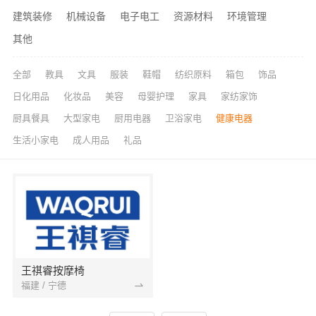
建筑装修
机械设备
电子电工
资源材料
环境管理
其他
全部
教具
文具
服装
鞋帽
纺织原料
箱包
饰品
日化用品
化妆品
美容
母婴护理
家具
家纺家饰
厨具餐具
大型家电
厨用电器
卫浴家电
健康电器
生活小家电
成人用品
礼品
王祺睿按摩椅
福建 / 宁德