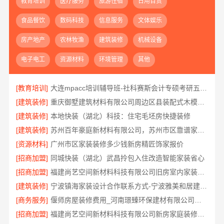
教育培训
医疗服务
旅游住宿
日用百货
食品餐饮
数码科技
信息服务
文体娱乐
房产地产
农林牧渔
建筑装修
机械设备
电子电工
资源材料
环境管理
其他
[教育培训]
大连mpacc培训辅导班-社科赛斯会计专硕考研五位一体循环教学
[建筑装修]
重庆御墅建筑材料有限公司周边区县装配式木模售后保障
[建筑装修]
本地快装（湖北）科技：住宅毛坯房快捷装修
[建筑装修]
苏州百年豪庭新材料有限公司，苏州市区靠谱家装装修多少钱拎包入住
[资源材料]
广州市区家装装修多少钱新房精匠饰家报价
[招商加盟]
同城快装（湖北）武昌拎包入住改造智能家装省心
[招商加盟]
福建尚艺空间新材料科技有限公司旧房室内家装自有工厂整体落地
[建筑装修]
宁波镇海家装设计合作联系方式-宁波雅美和居建材科技有限公司
[商务服务]
偃师房屋装修费用_河南璟臻环保建材有限公司按需定制方案
[招商加盟]
福建尚艺空间新材料科技有限公司新房家庭装修硬装施工