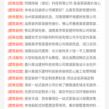
[招商加盟]
同城快装（湖北）科技有限公司-急装家装报价省心
[建筑装修]
本地全包装修公司哪家好？云南至高新型建材有限公司
[商务服务]
汝州家装精装优选，河南璟臻环保建材有限公司源头建材
[建筑装修]
品质装饰家装服务报价，佛山市雅居美家建筑装饰工程有限公司
[建筑装修]
售后质保完善，湖南美学筑家建材有限公司软装配套
[招商加盟]
福建尚艺空间新材料科技有限公司半包室内家装全屋改造
[建筑装修]
湖南美学筑家建材有限公司局部改造，闭口合同零增项
[建筑装修]
湖南创益讯建筑：长沙装饰多少钱一平工期保障
[生活服务]
大型轮胎批发平台教程，湖北省腾冠畅实业贸易有限公司使用指南
[建筑装修]
嘉兴美派建材科技有限公司南湖家装设计全包环保材料
[招商加盟]
嘉兴美居乐建材科技新房装修匠心施工收费明细
[建筑装修]
家庭装修个性定制收费标准-顶派全铝高端定制
[招商加盟]
海安一站式装修公司价格了解南通宏域全宅装饰建材有限公司
[建筑装修]
优质空间定制多少钱，南京市创亿讯环保新材料
[建筑装修]
居安天成：西安雁塔区一站式家装设计刚需房售后完善
[建筑装修]
本地装配式别墅建造零增项，重庆御墅建筑材料有限公司省心建房