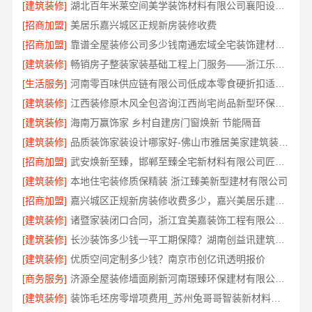
[建筑装修]
湖北百年米莱空间美学装饰材料有限公司襄阳设计装修轻奢风案例
[招商加盟]
美居乐嘉兴城区正规新房装修收费
[招商加盟]
靠谱全屋装修公司多少钱南通宏域全宅装饰建材有限公司
[建筑装修]
畅销房子整装家装基础工程上门服务——浙江乐享新材料有限公司
[生活服务]
河南零百味供应链有限公司低成本零食硬折扣适配全场景
[建筑装修]
江西装修原木风全包咨询江西尚宅尚品新型环保材料有限公司
[建筑装修]
海南万赢饰家 乡村自建房门窗焕新 节能隔音
[建筑装修]
品质装饰家装设计哪家好-佛山市雅居美家建筑装饰工程有限公司
[招商加盟]
武安焕新至臻，邯郸至臻全宅新材料有限公司匠心筑梦新居
[建筑装修]
本地住宅装修质保精装 浙江臻美新型建材有限公司
[招商加盟]
嘉兴城区正规新房装修收费多少，嘉兴美居乐建材科技有限公司透明清单
[建筑装修]
诸暨家装闭口合同，浙江宜美嘉装饰工程有限公司让您装修无忧
[建筑装修]
长沙装饰多少钱一平工期保障？湖南创益讯建筑有限公司答
[建筑装修]
优质空间定制多少钱？南京市创亿讯透明报价
[商务服务]
济源全屋装修墙面刷新河南璟臻环保建材有限公司环保材料
[建筑装修]
装饰毛坯房零增项费用_苏州兔哥哥智装新材料有限公司