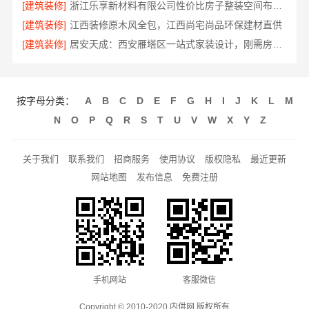
[建筑装修]
浙江乐享新材料有限公司性价比房子整装空间布局上门服务
[建筑装修]
江西装修原木风全包，江西尚宅尚品环保建材直供
[建筑装修]
居安天成：西安雁塔区一站式家装设计，刚需房售后完善
按字母分类：
A
B
C
D
E
F
G
H
I
J
K
L
M
N
O
P
Q
R
S
T
U
V
W
X
Y
Z
关于我们
联系我们
招商服务
使用协议
版权隐私
最近更新
网站地图
发布信息
免费注册
手机网站
客服微信
Copyright © 2010-2020 内供网 版权所有