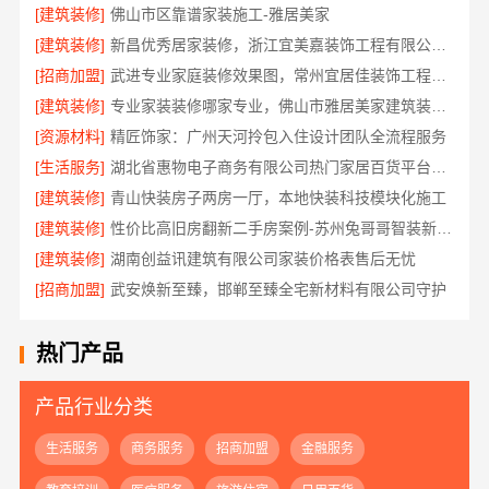
[建筑装修]
佛山市区靠谱家装施工-雅居美家
[建筑装修]
新昌优秀居家装修，浙江宜美嘉装饰工程有限公司匠心打造
[招商加盟]
武进专业家庭装修效果图，常州宜居佳装饰工程有限公司定制设计
[建筑装修]
专业家装装修哪家专业，佛山市雅居美家建筑装饰工程有限公司
[资源材料]
精匠饰家：广州天河拎包入住设计团队全流程服务
[生活服务]
湖北省惠物电子商务有限公司热门家居百货平台优势分析
[建筑装修]
青山快装房子两房一厅，本地快装科技模块化施工
[建筑装修]
性价比高旧房翻新二手房案例-苏州兔哥哥智装新材料有限公司真实完工展示
[建筑装修]
湖南创益讯建筑有限公司家装价格表售后无忧
[招商加盟]
武安焕新至臻，邯郸至臻全宅新材料有限公司守护
热门产品
产品行业分类
生活服务
商务服务
招商加盟
金融服务