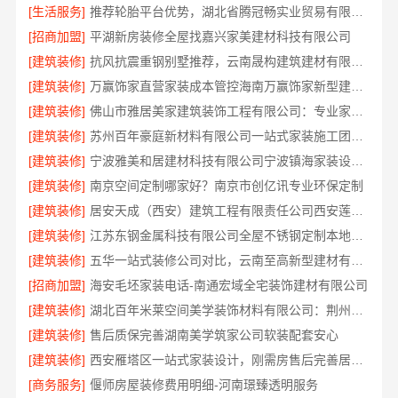
[生活服务]
推荐轮胎平台优势，湖北省腾冠畅实业贸易有限公司口碑好
[招商加盟]
平湖新房装修全屋找嘉兴家美建材科技有限公司
[建筑装修]
抗风抗震重钢别墅推荐，云南晟构建筑建材有限公司扎根大理
[建筑装修]
万赢饰家直营家装成本管控海南万赢饰家新型建筑材料有限公司
[建筑装修]
佛山市雅居美家建筑装饰工程有限公司：专业家装装修哪家专业
[建筑装修]
苏州百年豪庭新材料有限公司一站式家装施工团队毛坯房装修
[建筑装修]
宁波雅美和居建材科技有限公司宁波镇海家装设计合作联系方式，欢迎来电预约
[建筑装修]
南京空间定制哪家好？南京市创亿讯专业环保定制
[建筑装修]
居安天成（西安）建筑工程有限责任公司西安莲湖区专业家装平层
[建筑装修]
江苏东钢金属科技有限公司全屋不锈钢定制本地厂家
[建筑装修]
五华一站式装修公司对比，云南至高新型建材有限公司口碑领先
[招商加盟]
海安毛坯家装电话-南通宏域全宅装饰建材有限公司
[建筑装修]
湖北百年米莱空间美学装饰材料有限公司：荆州装修公司打造梦幻婚房
[建筑装修]
售后质保完善湖南美学筑家公司软装配套安心
[建筑装修]
西安雁塔区一站式家装设计，刚需房售后完善居安天成
[商务服务]
偃师房屋装修费用明细-河南璟臻透明服务