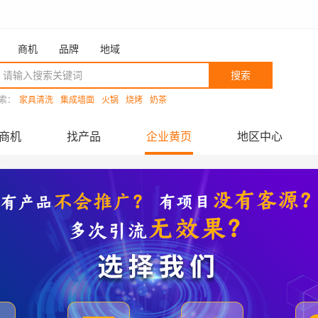
商机
品牌
地域
搜索
索：
家具清洗
集成墙面
火锅
烧烤
奶茶
商机
找产品
企业黄页
地区中心