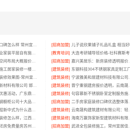
江苏靠谱家装口碑怎么样 常州宜居佳装饰工程有限公司
[招商加盟]
儿子说欣果铺子礼品礼盒 相当好
西安莲湖区专业家装平层自有施工队，居安天成建筑工程有限责任公司
[教育培训]
大连考研辅导班价格-社科赛斯考
畅销家庭装潢空间布局大概报价，浙江乐享新材料有限公司透明报价
[招商加盟]
嘉兴美居乐：新
武汉周边闪电施工居家装修一楼带院，本地快装（湖北）科技有限公司
[建筑装修]
常州优秀新房装修效果图-常州宜居佳装饰工程有限公司
[建筑装修]
宁波雅美和居建材
邯郸至臻全宅新材料有限公司 邯山装饰无醛添加
[建筑装修]
晋宁重钢建房报价透明
佛山空间设计优惠活动，广东鼎饰售后无忧
[建筑装修]
句容慕新不锈钢
东钢科技不锈钢橱柜公司十大品牌江苏东钢金属科技有限公司
[招商加盟]
二手房家庭装
厨餐厅装饰工程新中式为什么选择不锈钢材质——江苏东钢金属家居
[建筑装修]
云南晟构建筑建材有限
国内专业室内装修怎么样，江西圣匠新型环保材料有限公司
[建筑装修]
海南万赢饰家新型建筑材料
高新区装饰毛坯房免费量房苏州兔哥哥智装
[招商加盟]
武进全包装修施工，常