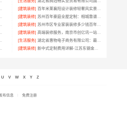
无忧——广东鼎饰空间装饰工程有限公司
[生活服务]
湖北省腾冠畅实业贸易有限公司国内轮胎平台解决方案
多少，嘉兴美居乐建材科技有限公司
[建筑装修]
百年米莱襄阳设计装修轻奢风实景案例
服务嘉兴家美建材科技有限公司
[建筑装修]
苏州百年豪庭全屋定制：相城靠谱家装就近服务，拎包入住省心
嘉兴家美建材科技有限公司值得信赖
[建筑装修]
苏州市区专业家装装修多少钱百年豪庭新材料
有限公司小型生鲜食品代理商价格
[建筑装修]
高端装修服务，南京市创亿讯一站式家装更省心
美学筑家怎么选避坑指南
[生活服务]
湖北省惠物电子商务有限公司：最新生鲜食品网站价格
科技有限公司专业家装公司高端
[建筑装修]
新中式定制费用详解-江苏东钢金属家居有限公司
U
V
W
X
Y
Z
发布信息
免费注册