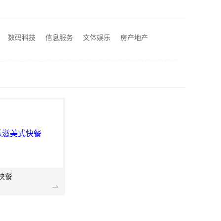
居不锈钢稳固又美观
江苏东钢金属科技有限公司全屋不锈钢定制生产商
湖北省惠物电子商务有限公司：2025母婴用品平台优缺点测评
数码科技
信息服务
文体娱乐
房产地产
城西家庭装修哪里买？浙江宜美嘉装饰工程有限公司
快餐