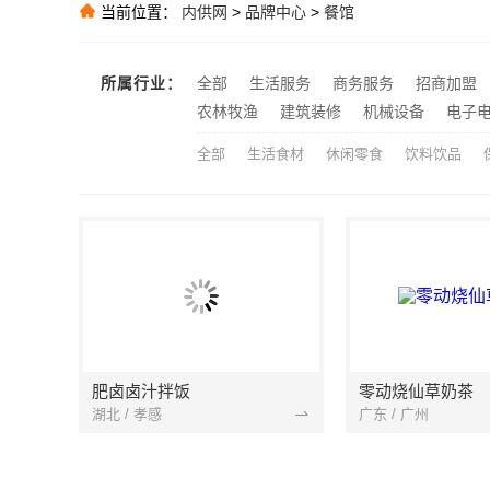
当前位置：
内供网
>
品牌中心
>
餐馆
大连考研辅导班
推荐
推荐
推荐
所属行业：
全部
生活服务
商务服务
招商加盟
嘉兴美居乐：
农林牧渔
建筑装修
机械设备
电子
推荐
全部
生活食材
休闲零食
饮料饮品
肥卤卤汁拌饭
零动烧仙草奶茶
湖北 / 孝感
广东 / 广州