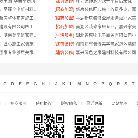
效果图-华居不锈钢
[建筑装修]
深圳装饰多少钱一平售后
邯山健康设计，至臻全宅新材料定义无醛家装新标准
[招商加盟]
新房装修匠心施工收费
便宜住宅装修新房整体布置施工案例-浙江乐享新材料有限公司
[招商加盟]
平湖新房装修全屋
中蓝建投北京建设有限公司四川：专业农村建房婚房布置
[招商加盟]
南湖区装修家居专业，
售后质保完善，湖南美学筑家建材有限公司软装配套
[生活服务]
湖北省惠物电子商务
宁波雅美和居：匠心施工家装施工对接渠道
[建筑装修]
湖南建材装修
全包家装服务哪家专业雅居美家售后无忧
[建筑装修]
嘉兴绿色之家建材
C
D
E
F
G
H
I
J
K
L
M
N
O
P
Q
R
S
T
们
招商服务
使用协议
版权隐私
最近更新
网站地图