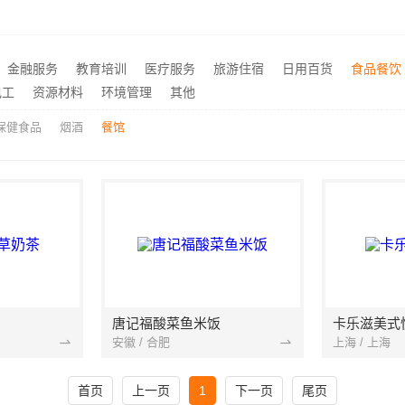
价格-社科赛斯考研
楼梯间匠心制作十年专注华
推荐
海安毛坯家装电话预约，南通宏域全宅装饰建材免费设计
推荐
畅销家庭装潢空间布局大概报价，浙江乐享新材料有限公司透明报价
推荐
金融服务
教育培训
医疗服务
旅游住宿
日用百货
食品餐饮
新房装修透明报价联系电话
电工
资源材料
环境管理
其他
推荐
保健食品
烟酒
餐馆
唐记福酸菜鱼米饭
卡乐滋美式
安徽 / 合肥
上海 / 上海
首页
上一页
1
下一页
尾页