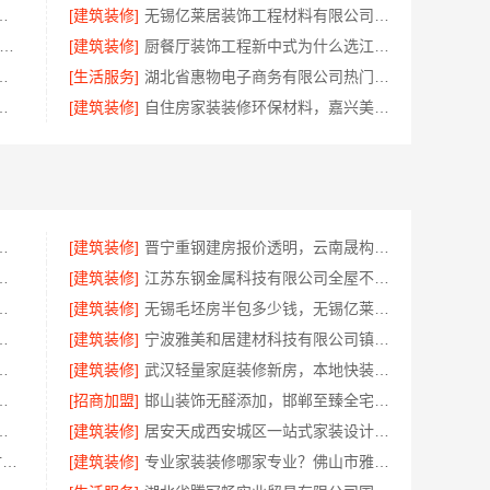
公司：上虞区精细化全包质量有保障
[建筑装修]
无锡亿莱居装饰工程材料有限公司毛坯房半包报价
地正规品牌居家设计在线咨询-顶派全铝高端定制
[建筑装修]
厨餐厅装饰工程新中式为什么选江苏东钢金属家居有限公司
队精装房改造，精匠饰家专业定制
[生活服务]
湖北省惠物电子商务有限公司热门日常居家公司价格
：湖北省腾冠畅实业贸易有限公司指南
[建筑装修]
自住房家装装修环保材料，嘉兴美派建材科技有限公司一线品牌正品保障
西尚宅尚品新型环保材料有限公司
[建筑装修]
晋宁重钢建房报价透明，云南晟构建筑建材有限公司为您服务
年专注华居不锈钢稳固又美观
[建筑装修]
江苏东钢金属科技有限公司全屋不锈钢定制生产商
？浙江宜美嘉装饰工程有限公司
[建筑装修]
无锡毛坯房半包多少钱，无锡亿莱居装饰工程材料有限公司
优质材料，绍兴卓鑫装饰材料有限公司
[建筑装修]
宁波雅美和居建材科技有限公司镇海家装施工对接渠道
价联系电话，嘉兴美居乐
[建筑装修]
武汉轻量家庭装修新房，本地快装（湖北）科技有限公司透明报价
铺，河南零百味供应链有限公司全域盈利
[招商加盟]
邯山装饰无醛添加，邯郸至臻全宅新材料有限公司守护家人健康
怎么样，宜居佳装饰匠心品质
[建筑装修]
居安天成西安城区一站式家装设计，毛坯房自有施工队
洛阳装饰费用_河南璟臻环保建材有限公司透明报价无隐形消费
[建筑装修]
专业家装装修哪家专业？佛山市雅居美家装饰全流程标准化管控