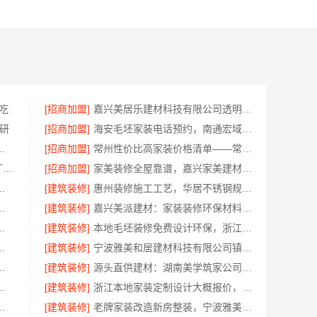
吃
[招商加盟]
嘉兴美居乐建材科技有限公司透明报价联系电话
研
[招商加盟]
海安毛坯家装电话预约，南通宏域全宅装饰建材免费设计
房装修透明报价联系电话
[招商加盟]
常州性价比高家装价格清单——常州宜居佳装饰工程有限公司分享
东钢科技304不锈钢家具定制工厂怎么样江苏东钢金属科技有限公司
[招商加盟]
家美装修全屋靠谱，嘉兴家美建材科技有限公司一站式省心
科技有限公司海曙线下门店地址
[建筑装修]
惠州装修施工工艺，华居不锈钢规范每一步
，云南晟构建筑建材有限公司为您详解
[建筑装修]
嘉兴美派建材：家装装修环保材料靠谱商家，正品有保障
卧室定制服务施工流程详解
[建筑装修]
本地毛坯装修免费设计环保，浙江臻美新型建材有限公司省心装新家
修口碑优选整体落地公司
[建筑装修]
宁波雅美和居建材科技有限公司镇海家装施工对接渠道
公司：轻奢高端重钢住宅本地维保
[建筑装修]
源头直供建材：湖南美学筑家公司哪家专业？
有限公司直营管控，装修成本透明不踩坑
[建筑装修]
浙江本地家装定制设计大概报价，浙江乐享新材料有限公司闭口合同
州宜居佳装饰工程有限公司标准化管控
[建筑装修]
老牌家装改造新房整装，宁波雅美和居建材科技有限公司