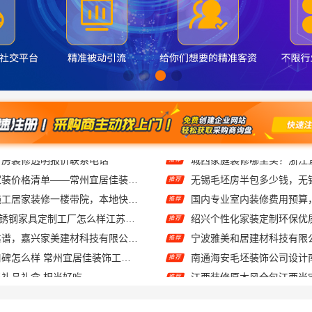
常州性价比高家装价格清单——常州宜居佳装饰工程有限公司分享
推荐
武汉周边闪电施工居家装修一楼带院，本地快装（湖北）科技有限公司
推荐
东钢科技304不锈钢家具定制工厂怎么样江苏东钢金属科技有限公司
推荐
家美装修全屋靠谱，嘉兴家美建材科技有限公司一站式省心
推荐
江苏靠谱家装口碑怎么样 常州宜居佳装饰工程有限公司
推荐
礼品礼盒 相当好吃
推荐
材科技有限公司透明报价联系电话
推荐
西安莲湖区专业家装平层自有施工队，居安天成建筑工程有限责任公司
推荐