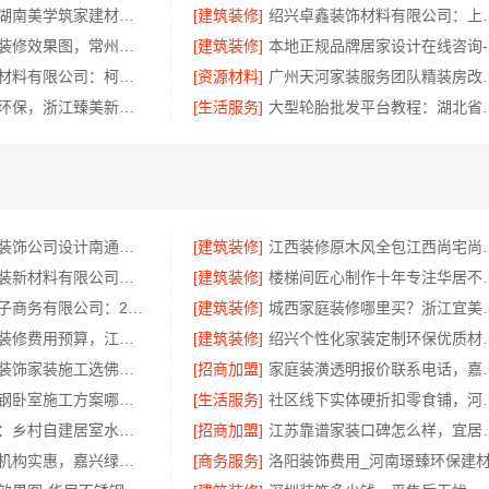
源头直供建材湖南美学筑家建材公司专业
[建筑装修]
绍兴卓鑫装饰材料有限
武进专业家庭装修效果图，常州宜居佳装饰彰显品质
[建筑装修]
本
绍兴卓鑫装饰材料有限公司：柯桥区专业施工队装修
[资源材料]
广州天河家装服务团
金华旧房改造环保，浙江臻美新型建材有限公司为您把关
[生活服务]
大型轮胎批发平台教程
南通海安毛坯装饰公司设计南通宏域全宅装饰建材有限公司
[建筑装修]
江西装修原木风全包江
苏州兔哥哥智装新材料有限公司高性价比旧房翻新案例
[建筑装修]
楼梯间匠心制作十
湖北省惠物电子商务有限公司：2025母婴用品平台优缺点测评
[建筑装修]
城西家庭装修哪里买
国内专业室内装修费用预算，江西圣匠新型环保材料有限公司
[建筑装修]
绍兴个性化家装定制环保
佛山禅城品质装饰家装施工选佛山市雅居美家建筑装饰工程有限公司
[招商加盟]
家庭装潢透明报
句容慕新不锈钢卧室施工方案哪家强
[生活服务]
社区线下实体硬折扣零食
海南万赢饰家：乡村自建居室水电规整
[招商加盟]
江苏靠谱家装口碑
同城口碑家装机构实惠，嘉兴绿色之家建材科技有限公司
[商务服务]