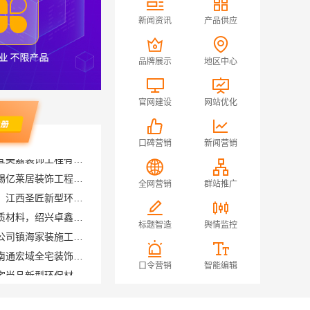
新闻资讯
产品供应
品牌展示
地区中心
官网建设
网站优化
口碑营销
新闻营销
无锡毛坯房半包多少钱，无锡亿莱居装饰工程材料有限公司
全网营销
群站推广
国内专业室内装修费用预算，江西圣匠新型环保材料有限公司
绍兴个性化家装定制环保优质材料，绍兴卓鑫装饰材料有限公司
宁波雅美和居建材科技有限公司镇海家装施工对接渠道
标题智造
舆情监控
南通海安毛坯装饰公司设计南通宏域全宅装饰建材有限公司
江西装修原木风全包江西尚宅尚品新型环保材料有限公司
口令营销
智能编辑
晋宁重钢建房报价透明，云南晟构建筑建材有限公司为您服务
苏州兔哥哥智装新材料有限公司高性价比旧房翻新案例