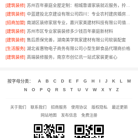
[建筑装修]
苏州百年豪庭全屋定制：相城靠谱家装就近服务，拎包入住省心
[建筑装修]
中蓝建投北京建设有限公司四川：专业农村建房婚房布置
[招商加盟]
南湖区装修家居专业，嘉兴家美建材科技有限公司值得信赖
[建筑装修]
苏州市区专业家装装修多少钱百年豪庭新材料
[建筑装修]
售后质保完善，湖南美学筑家建材有限公司软装配套
[生活服务]
湖北省惠物电子商务有限公司小型生鲜食品代理商价格
[建筑装修]
高端装修服务，南京市创亿讯一站式家装更省心
按字母分类：
A
B
C
D
E
F
G
H
I
J
K
L
M
N
O
P
Q
R
S
T
U
V
W
X
Y
Z
关于我们
联系我们
招商服务
使用协议
版权隐私
最近更新
网站地图
发布信息
免费注册