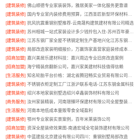
[建筑装修]
佛山顺德专业家装装饰，雅居美家一体化服务更靠谱
[建筑装修]
国内专业室内装修费用预算，江西圣匠新型环保材料有限公司
[建筑装修]
抗风抗震重钢别墅推荐-云南晟构建筑建材有限公司精选
[建筑装修]
苏州相城一站式家装设计多少钱拎包入住-苏州百年豪庭新材料有限公司
[建筑装修]
江苏东钢厂家全屋不锈钢定制生产基地兴化江苏东钢金属科技有限公司
[建筑装修]
局部改造家装明细报价，万赢饰家直营家庭装修成本管控
[招商加盟]
嘉兴美居乐建材科技：嘉兴周边专业旧房改造案例
[招商加盟]
海宁精装房翻新公司，嘉兴家美建材科技值得信赖
[生活服务]
知名轮胎平台价格：湖北省腾冠畅实业贸易有限公司优势解析
[建筑装修]
不锈钢衣柜定制工厂江浙沪联系电话-江苏东钢金属科技
[建筑装修]
绍兴本地家装别墅选绍兴卓鑫装饰材料有限公司
[商务服务]
汝州家装精装，河南璟臻环保建材有限公司全屋整装方案
[生活服务]
河南本地低成本量贩零食全域盈利
[建筑装修]
鄂州专业家装实景案例，百年米莱装饰公司
[招商加盟]
资深全屋装修效果图-南通宏域全宅装饰建材有限公司
[建筑装修]
中蓝建投北京建设有限公司四川：重钢别墅局部改造