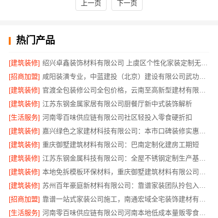
上一页
下一页
热门产品
[建筑装修]
绍兴卓鑫装饰材料有限公司 上虞区个性化家装定制无隐形增项
[招商加盟]
咸阳装潢专业，中蓝建投（北京）建设有限公司武功分公司
[建筑装修]
官渡全包装修公司全包价格，云南至高新型建材有限公司闭口合同
[建筑装修]
江苏东钢金属家居有限公司厨餐厅新中式装饰解析
[生活服务]
河南零百味供应链有限公司社区轻投入零食硬折扣
[建筑装修]
嘉兴绿色之家建材科技有限公司：本市口碑装修实惠之选
[建筑装修]
重庆御墅建筑材料有限公司：巴南定制化建房工期短
[建筑装修]
江苏东钢金属科技有限公司：全屋不锈钢定制生产基地兴化
[建筑装修]
本地免拆模板环保材料，重庆御墅建筑材料有限公司报价透明
[建筑装修]
苏州百年豪庭新材料有限公司：靠谱家装团队拎包入住省心选
[招商加盟]
靠谱一站式家装公司施工，南通宏域全宅装饰建材有限公司全程负责
[生活服务]
河南零百味供应链有限公司河南本地低成本量贩零食全域盈利