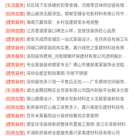
[生活服务]
社区线下实体硬折扣零食铺，河南零百味供应链有限公司全域盈利
[招商加盟]
邯山装饰无醛添加，邯郸至臻全宅新材料有限公司守护家人健康
[建筑装修]
海南万赢饰家：乡村自建居室水电规整
[招商加盟]
江苏靠谱家装口碑怎么样，宜居佳装饰匠心品质
[建筑装修]
居安天成西安城区一站式家装设计，毛坯房自有施工队
[建筑装修]
同城口碑家装机构实惠，嘉兴绿色之家建材科技有限公司
[商务服务]
洛阳装饰费用_河南璟臻环保建材有限公司透明报价无隐形消费
[建筑装修]
专业家装装修哪家专业？佛山市雅居美家装饰全流程标准化管控
[建筑装修]
深圳全屋定制效果图-华居不锈钢
[建筑装修]
深圳装饰多少钱一平售后无忧——广东鼎饰空间装饰工程有限公司
[生活服务]
湖北省腾冠畅实业贸易有限公司国内轮胎平台解决方案
[招商加盟]
邯山健康设计，至臻全宅新材料定义无醛家装新标准
[招商加盟]
新房装修匠心施工收费多少，嘉兴美居乐建材科技有限公司
[建筑装修]
百年米莱襄阳设计装修轻奢风实景案例
[建筑装修]
便宜住宅装修新房整体布置施工案例-浙江乐享新材料有限公司
[招商加盟]
平湖新房装修全屋服务嘉兴家美建材科技有限公司