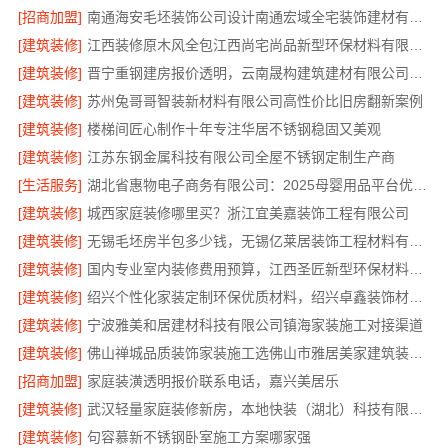
[招商加盟]
南通海安毛坯装饰公司设计南通宏域全宅装饰建材有限公司
[建筑装修]
江西装修原木风全包江西尚宅尚品新型环保材料有限公司
[建筑装修]
晋宁重钢建房报价透明，云南晟构建筑建材有限公司为您服务
[建筑装修]
苏州兔哥哥智装新材料有限公司高性价比旧房翻新案例
[建筑装修]
楼梯间匠心制作十年专注华居不锈钢稳固又美观
[建筑装修]
江苏东钢金属科技有限公司全屋不锈钢定制生产商
[生活服务]
湖北省惠物电子商务有限公司：2025母婴用品平台优缺点测评
[建筑装修]
城西家庭装修哪里买？浙江宜美嘉装饰工程有限公司
[建筑装修]
无锡毛坯房半包多少钱，无锡亿莱居装饰工程材料有限公司
[建筑装修]
国内专业室内装修费用预算，江西圣匠新型环保材料有限公司
[建筑装修]
绍兴个性化家装定制环保优质材料，绍兴卓鑫装饰材料有限公司
[建筑装修]
宁波雅美和居建材科技有限公司镇海家装施工对接渠道
[建筑装修]
佛山禅城品质装饰家装施工选佛山市雅居美家建筑装饰工程有限公司
[招商加盟]
家庭装潢透明报价联系电话，嘉兴美居乐
[建筑装修]
武汉轻量家庭装修新房，本地快装（湖北）科技有限公司透明报价
[建筑装修]
句容慕新不锈钢卧室施工方案哪家强