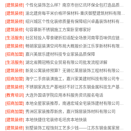
[建筑装修]
个性化装饰怎么样？南京市创亿讯环保全包打造品质家居
[建筑装修]
渝北建房每平米价格环保材料-重庆御墅建筑材料有限公司重钢别墅
[建筑装修]
绍兴城区个性化装修质量有保障绍兴卓鑫装饰材料有限公司匠心打造
[建筑装修]
句容慕新不锈钢施工方案卧室哪家好
[生活服务]
社区轻投入零食硬折扣适配全场景河南零百味供应链有限公司整店输出
[建筑装修]
畅销家庭装潢空间布局大概报价浙江乐享新材料有限公司
[招商加盟]
嘉兴美居乐建材科技专业家装品质保障
[生活服务]
湖北省腾冠畅实业贸易有限公司批发流程详解
[建筑装修]
新吴公寓装修预算？无锡亿莱居装饰工程材料有限公司一对一服务
[招商加盟]
海宁二手房装潢施工，嘉兴家美建材科技有限公司专业团队
[建筑装修]
不锈钢家具生产基地好不好江苏东钢金属科技生产基地解析
[教育培训]
大连外国语学院应用本科服务资讯报名电话
[招商加盟]
本地全屋家装推荐，南通宏域全宅装饰建材有限公司口碑之选
[招商加盟]
秀洲区家装推荐新房，嘉兴锦居装饰材料有限公司
[建筑装修]
本地快捷住宅装修毛坯房本地快装
[建筑装修]
别墅装饰工程蚀刻工艺多少钱——江苏东钢金属家居有限公司