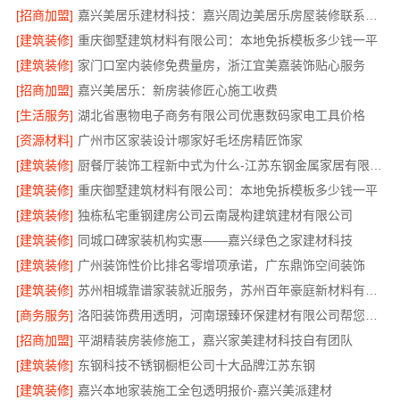
[招商加盟]
嘉兴美居乐建材科技：嘉兴周边美居乐房屋装修联系电话
[建筑装修]
重庆御墅建筑材料有限公司：本地免拆模板多少钱一平
[建筑装修]
家门口室内装修免费量房，浙江宜美嘉装饰贴心服务
[招商加盟]
嘉兴美居乐：新房装修匠心施工收费
[生活服务]
湖北省惠物电子商务有限公司优惠数码家电工具价格
[资源材料]
广州市区家装设计哪家好毛坯房精匠饰家
[建筑装修]
厨餐厅装饰工程新中式为什么-江苏东钢金属家居有限公司
[建筑装修]
重庆御墅建筑材料有限公司：本地免拆模板多少钱一平
[建筑装修]
独栋私宅重钢建房公司云南晟构建筑建材有限公司
[建筑装修]
同城口碑家装机构实惠——嘉兴绿色之家建材科技
[建筑装修]
广州装饰性价比排名零增项承诺，广东鼎饰空间装饰
[建筑装修]
苏州相城靠谱家装就近服务，苏州百年豪庭新材料有限公司快速响应
[商务服务]
洛阳装饰费用透明，河南璟臻环保建材有限公司帮您省预算
[招商加盟]
平湖精装房装修施工，嘉兴家美建材科技自有团队
[建筑装修]
东钢科技不锈钢橱柜公司十大品牌江苏东钢
[建筑装修]
嘉兴本地家装施工全包透明报价-嘉兴美派建材