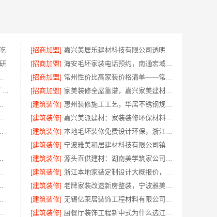
吃
[招商加盟]
嘉兴美居乐建材科技有限公司透明报价联系电话
研
[招商加盟]
海安毛坯家装电话预约，南通宏域全宅装饰建材免费设计
房装修透明报价联系电话
[招商加盟]
常州性价比高家装价格清单——常州宜居佳装饰工程有限公司分享
东钢科技304不锈钢家具定制工厂怎么样江苏东钢金属科技有限公司
[招商加盟]
家美装修全屋靠谱，嘉兴家美建材科技有限公司一站式省心
科技有限公司海曙线下门店地址
[建筑装修]
惠州装修施工工艺，华居不锈钢规范每一步
，云南晟构建筑建材有限公司为您详解
[建筑装修]
嘉兴美派建材：家装装修环保材料靠谱商家，正品有保障
卧室定制服务施工流程详解
[建筑装修]
本地毛坯装修免费设计环保，浙江臻美新型建材有限公司省心装新家
修口碑优选整体落地公司
[建筑装修]
宁波雅美和居建材科技有限公司镇海家装施工对接渠道
公司：轻奢高端重钢住宅本地维保
[建筑装修]
源头直供建材：湖南美学筑家公司哪家专业？
有限公司直营管控，装修成本透明不踩坑
[建筑装修]
浙江本地家装定制设计大概报价，浙江乐享新材料有限公司闭口合同
州宜居佳装饰工程有限公司标准化管控
[建筑装修]
老牌家装改造新房整装，宁波雅美和居建材科技有限公司
公司：上虞区精细化全包质量有保障
[建筑装修]
无锡亿莱居装饰工程材料有限公司毛坯房半包报价
地正规品牌居家设计在线咨询-顶派全铝高端定制
[建筑装修]
厨餐厅装饰工程新中式为什么选江苏东钢金属家居有限公司