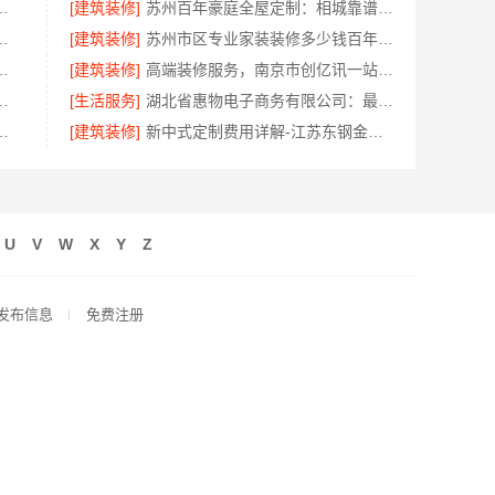
服务嘉兴家美建材科技有限公司
[建筑装修]
苏州百年豪庭全屋定制：相城靠谱家装就近服务，拎包入住省心
嘉兴家美建材科技有限公司值得信赖
[建筑装修]
苏州市区专业家装装修多少钱百年豪庭新材料
有限公司小型生鲜食品代理商价格
[建筑装修]
高端装修服务，南京市创亿讯一站式家装更省心
美学筑家怎么选避坑指南
[生活服务]
湖北省惠物电子商务有限公司：最新生鲜食品网站价格
科技有限公司专业家装公司高端
[建筑装修]
新中式定制费用详解-江苏东钢金属家居有限公司
U
V
W
X
Y
Z
发布信息
免费注册