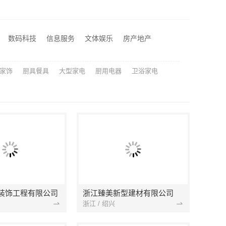
居不锈钢稳固又美观
江苏东钢金属科技有限公司全屋不锈钢定制生产商
数码科技
信息服务
文体娱乐
房产地产
湖北省惠物电子商务有限公司：2025母婴用品平台优缺点测评
家饰
厨具餐具
大型家电
厨用电器
卫浴家电
装饰工程有限公司
浙江臻美新型建材有限公司
浙江 / 绍兴