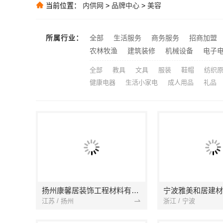
当前位置：
内供网
>
品牌中心
>
美容
大连考研辅导班
推荐
推荐
所属行业：
全部
生活服务
商务服务
招商加盟
推荐
农林牧渔
建筑装修
机械设备
电子
全部
教具
文具
服装
鞋帽
纺织
健康电器
生活小家电
成人用品
礼品
扬州康馨居装饰工程材料有限公司
江苏 / 扬州
浙江 / 宁波