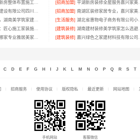
便宜住宅装修新房整体布置施工案例-浙江乐享新材料有限公司
[招商加盟]
平湖新房装修全屋
中蓝建投北京建设有限公司四川：专业农村建房婚房布置
[招商加盟]
南湖区装修家居专业，
售后质保完善，湖南美学筑家建材有限公司软装配套
[生活服务]
湖北省惠物电子商务
宁波雅美和居：匠心施工家装施工对接渠道
[建筑装修]
湖南建材装修
全包家装服务哪家专业雅居美家售后无忧
[建筑装修]
嘉兴绿色之家建材
C
D
E
F
G
H
I
J
K
L
M
N
O
P
Q
R
S
T
们
招商服务
使用协议
版权隐私
最近更新
网站地图
手机网站
客服微信