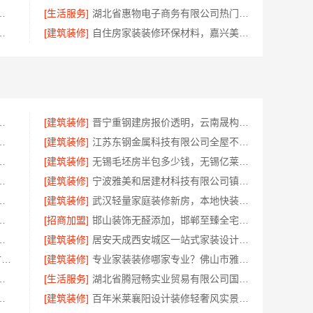
队精装房改造，精匠饰家专业定制
[生活服务]
湖北省惠物电子商务有限公司热门日常居家公司价格
：湖北省腾冠畅实业贸易有限公司指南
[建筑装修]
自住房家装装修环保材料，嘉兴美派建材科技有限公司一线品牌正品保障
西尚宅尚品新型环保材料有限公司
[建筑装修]
晋宁重钢建房报价透明，云南晟构建筑建材有限公司为您服务
年专注华居不锈钢稳固又美观
[建筑装修]
江苏东钢金属科技有限公司全屋不锈钢定制生产商
？浙江宜美嘉装饰工程有限公司
[建筑装修]
无锡毛坯房半包多少钱，无锡亿莱居装饰工程材料有限公司
优质材料，绍兴卓鑫装饰材料有限公司
[建筑装修]
宁波雅美和居建材科技有限公司镇海家装施工对接渠道
价联系电话，嘉兴美居乐
[建筑装修]
武汉轻量家庭装修新房，本地快装（湖北）科技有限公司透明报价
铺，河南零百味供应链有限公司全域盈利
[招商加盟]
邯山装饰无醛添加，邯郸至臻全宅新材料有限公司守护家人健康
怎么样，宜居佳装饰匠心品质
[建筑装修]
居安天成西安城区一站式家装设计，毛坯房自有施工队
洛阳装饰费用_河南璟臻环保建材有限公司透明报价无隐形消费
[建筑装修]
专业家装装修哪家专业？佛山市雅居美家装饰全流程标准化管控
无忧——广东鼎饰空间装饰工程有限公司
[生活服务]
湖北省腾冠畅实业贸易有限公司国内轮胎平台解决方案
多少，嘉兴美居乐建材科技有限公司
[建筑装修]
百年米莱襄阳设计装修轻奢风实景案例