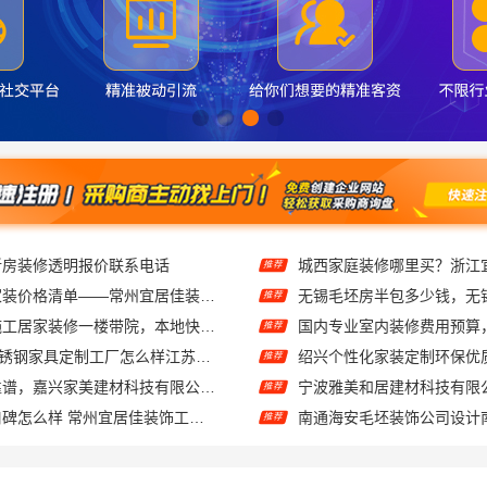
新房装修透明报价联系电话
推荐
常州性价比高家装价格清单——常州宜居佳装饰工程有限公司分享
推荐
武汉周边闪电施工居家装修一楼带院，本地快装（湖北）科技有限公司
推荐
东钢科技304不锈钢家具定制工厂怎么样江苏东钢金属科技有限公司
推荐
家美装修全屋靠谱，嘉兴家美建材科技有限公司一站式省心
推荐
江苏靠谱家装口碑怎么样 常州宜居佳装饰工程有限公司
推荐
礼品礼盒 相当好吃
推荐
材科技有限公司透明报价联系电话
推荐
西安莲湖区专业家装平层自有施工队，居安天成建筑工程有限责任公司
推荐