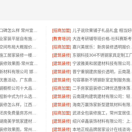
江苏靠谱家装口碑怎么样 常州宜居佳装饰工程有限公司
[招商加盟]
儿子说欣果铺子礼品礼盒 相当好
西安莲湖区专业家装平层自有施工队，居安天成建筑工程有限责任公司
[教育培训]
大连考研辅导班价格-社科赛斯考
畅销家庭装潢空间布局大概报价，浙江乐享新材料有限公司透明报价
[招商加盟]
嘉兴美居乐：新
武汉周边闪电施工居家装修一楼带院，本地快装（湖北）科技有限公司
[建筑装修]
常州优秀新房装修效果图-常州宜居佳装饰工程有限公司
[建筑装修]
宁波雅美和居建材
邯郸至臻全宅新材料有限公司 邯山装饰无醛添加
[建筑装修]
晋宁重钢建房报价透明
佛山空间设计优惠活动，广东鼎饰售后无忧
[建筑装修]
句容慕新不锈钢
东钢科技不锈钢橱柜公司十大品牌江苏东钢金属科技有限公司
[招商加盟]
二手房家庭装
厨餐厅装饰工程新中式为什么选择不锈钢材质——江苏东钢金属家居
[建筑装修]
云南晟构建筑建材有限
国内专业室内装修怎么样，江西圣匠新型环保材料有限公司
[建筑装修]
海南万赢饰家新型建筑材料
高新区装饰毛坯房免费量房苏州兔哥哥智装
[招商加盟]
武进全包装修施工，常
源头直供建材湖南美学筑家建材公司专业
[建筑装修]
绍兴卓鑫装饰材料有限
武进专业家庭装修效果图，常州宜居佳装饰彰显品质
[建筑装修]
本