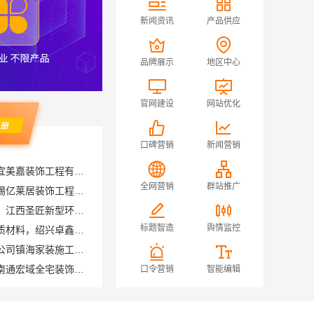
新闻资讯
产品供应
品牌展示
地区中心
官网建设
网站优化
口碑营销
新闻营销
城西家庭装修哪里买？浙江宜美嘉装饰工程有限公司
无锡毛坯房半包多少钱，无锡亿莱居装饰工程材料有限公司
全网营销
群站推广
国内专业室内装修费用预算，江西圣匠新型环保材料有限公司
绍兴个性化家装定制环保优质材料，绍兴卓鑫装饰材料有限公司
标题智造
舆情监控
宁波雅美和居建材科技有限公司镇海家装施工对接渠道
南通海安毛坯装饰公司设计南通宏域全宅装饰建材有限公司
口令营销
智能编辑
江西装修原木风全包江西尚宅尚品新型环保材料有限公司
晋宁重钢建房报价透明，云南晟构建筑建材有限公司为您服务
苏州兔哥哥智装新材料有限公司高性价比旧房翻新案例