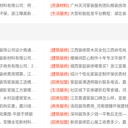
绍兴卓鑫装饰材料有限公司：柯桥区专业施工队装修
[资源材料]
广州天河家装服务团
金华旧房改造环保，浙江臻美新型建材有限公司为您把关
[生活服务]
大型轮胎批发平台教程
南通海安毛坯装饰公司设计南通宏域全宅装饰建材有限公司
[建筑装修]
江西装修原木风全包江
苏州兔哥哥智装新材料有限公司高性价比旧房翻新案例
[建筑装修]
楼梯间匠心制作十
湖北省惠物电子商务有限公司：2025母婴用品平台优缺点测评
[建筑装修]
城西家庭装修哪里买
国内专业室内装修费用预算，江西圣匠新型环保材料有限公司
[建筑装修]
绍兴个性化家装定制环保
佛山禅城品质装饰家装施工选佛山市雅居美家建筑装饰工程有限公司
[招商加盟]
家庭装潢透明报
句容慕新不锈钢卧室施工方案哪家强
[生活服务]
社区线下实体硬折扣零食
海南万赢饰家：乡村自建居室水电规整
[招商加盟]
江苏靠谱家装口碑
同城口碑家装机构实惠，嘉兴绿色之家建材科技有限公司
[商务服务]
效果图-华居不锈钢
[建筑装修]
深圳装饰多少钱一平售后
邯山健康设计，至臻全宅新材料定义无醛家装新标准
[招商加盟]
新房装修匠心施工收费