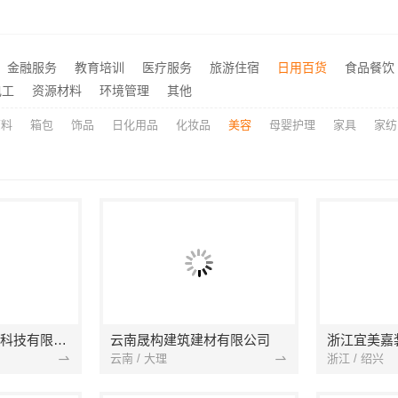
价格-社科赛斯考研
楼梯间匠心制作十年专注华
推荐
海安毛坯家装电话预约，南通宏域全宅装饰建材免费设计
推荐
金融服务
教育培训
医疗服务
旅游住宿
日用百货
食品餐饮
畅销家庭装潢空间布局大概报价，浙江乐享新材料有限公司透明报价
推荐
电工
资源材料
环境管理
其他
原料
箱包
饰品
日化用品
化妆品
美容
母婴护理
家具
家纺
宁波雅美和居建材科技有限公司
云南晟构建筑建材有限公司
浙江宜美嘉
云南 / 大理
浙江 / 绍兴