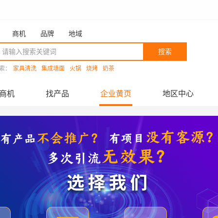
商机
品牌
地域
搜索
索：
家具清洗
集成墙面
火锅
烧烤
奶茶
商机
找产品
企业黄页
地区中心