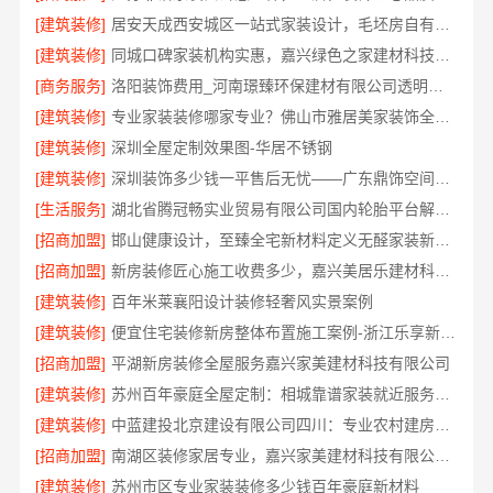
[建筑装修]
居安天成西安城区一站式家装设计，毛坯房自有施工队
[建筑装修]
同城口碑家装机构实惠，嘉兴绿色之家建材科技有限公司
[商务服务]
洛阳装饰费用_河南璟臻环保建材有限公司透明报价无隐形消费
[建筑装修]
专业家装装修哪家专业？佛山市雅居美家装饰全流程标准化管控
[建筑装修]
深圳全屋定制效果图-华居不锈钢
[建筑装修]
深圳装饰多少钱一平售后无忧——广东鼎饰空间装饰工程有限公司
[生活服务]
湖北省腾冠畅实业贸易有限公司国内轮胎平台解决方案
[招商加盟]
邯山健康设计，至臻全宅新材料定义无醛家装新标准
[招商加盟]
新房装修匠心施工收费多少，嘉兴美居乐建材科技有限公司
[建筑装修]
百年米莱襄阳设计装修轻奢风实景案例
[建筑装修]
便宜住宅装修新房整体布置施工案例-浙江乐享新材料有限公司
[招商加盟]
平湖新房装修全屋服务嘉兴家美建材科技有限公司
[建筑装修]
苏州百年豪庭全屋定制：相城靠谱家装就近服务，拎包入住省心
[建筑装修]
中蓝建投北京建设有限公司四川：专业农村建房婚房布置
[招商加盟]
南湖区装修家居专业，嘉兴家美建材科技有限公司值得信赖
[建筑装修]
苏州市区专业家装装修多少钱百年豪庭新材料