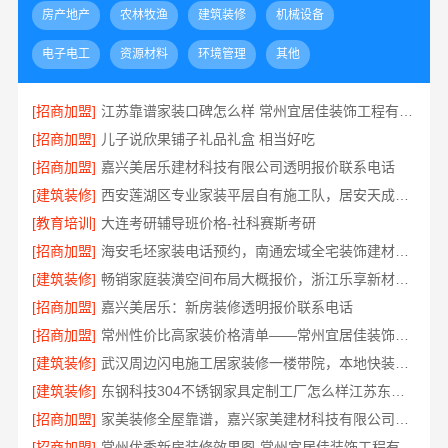
房产地产
农林牧渔
建筑装修
机械设备
电子电工
资源材料
环境管理
其他
[招商加盟]
江苏靠谱家装口碑怎么样 常州宜居佳装饰工程有限公司
[招商加盟]
儿子说欣果铺子礼品礼盒 相当好吃
[招商加盟]
嘉兴美居乐建材科技有限公司透明报价联系电话
[建筑装修]
西安莲湖区专业家装平层自有施工队，居安天成建筑工程有限责任公司
[教育培训]
大连考研辅导班价格-社科赛斯考研
[招商加盟]
海安毛坯家装电话预约，南通宏域全宅装饰建材免费设计
[建筑装修]
畅销家庭装潢空间布局大概报价，浙江乐享新材料有限公司透明报价
[招商加盟]
嘉兴美居乐：新房装修透明报价联系电话
[招商加盟]
常州性价比高家装价格清单——常州宜居佳装饰工程有限公司分享
[建筑装修]
武汉周边闪电施工居家装修一楼带院，本地快装（湖北）科技有限公司
[建筑装修]
东钢科技304不锈钢家具定制工厂怎么样江苏东钢金属科技有限公司
[招商加盟]
家美装修全屋靠谱，嘉兴家美建材科技有限公司一站式省心
[招商加盟]
常州优秀新房装修效果图-常州宜居佳装饰工程有限公司