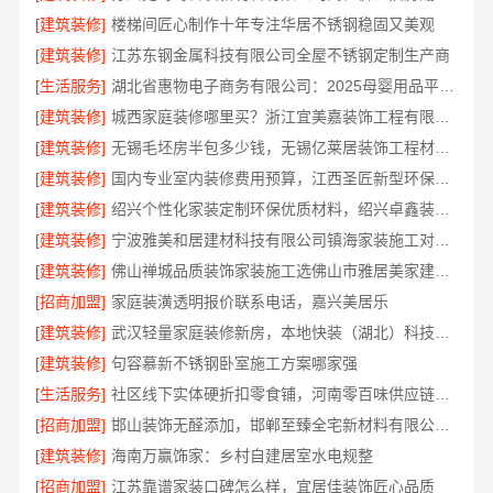
[建筑装修]
楼梯间匠心制作十年专注华居不锈钢稳固又美观
[建筑装修]
江苏东钢金属科技有限公司全屋不锈钢定制生产商
[生活服务]
湖北省惠物电子商务有限公司：2025母婴用品平台优缺点测评
[建筑装修]
城西家庭装修哪里买？浙江宜美嘉装饰工程有限公司
[建筑装修]
无锡毛坯房半包多少钱，无锡亿莱居装饰工程材料有限公司
[建筑装修]
国内专业室内装修费用预算，江西圣匠新型环保材料有限公司
[建筑装修]
绍兴个性化家装定制环保优质材料，绍兴卓鑫装饰材料有限公司
[建筑装修]
宁波雅美和居建材科技有限公司镇海家装施工对接渠道
[建筑装修]
佛山禅城品质装饰家装施工选佛山市雅居美家建筑装饰工程有限公司
[招商加盟]
家庭装潢透明报价联系电话，嘉兴美居乐
[建筑装修]
武汉轻量家庭装修新房，本地快装（湖北）科技有限公司透明报价
[建筑装修]
句容慕新不锈钢卧室施工方案哪家强
[生活服务]
社区线下实体硬折扣零食铺，河南零百味供应链有限公司全域盈利
[招商加盟]
邯山装饰无醛添加，邯郸至臻全宅新材料有限公司守护家人健康
[建筑装修]
海南万赢饰家：乡村自建居室水电规整
[招商加盟]
江苏靠谱家装口碑怎么样，宜居佳装饰匠心品质