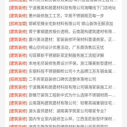
[建筑装修]
宁波雅美和居建材科技有限公司海曙线下门店地址
[建筑装修]
惠州装修施工工艺，华居不锈钢规范每一步
[招商加盟]
邯郸至臻全宅新材料有限公司 邯山装饰无醛添加
[建筑装修]
晋宁重钢建房报价透明，云南晟构建筑建材有限公司为您详解
[建筑装修]
嘉兴美派建材：家装装修环保材料靠谱商家，正品有保障
[建筑装修]
佛山空间设计优惠活动，广东鼎饰售后无忧
[建筑装修]
句容慕新不锈钢卧室定制服务施工流程详解
[建筑装修]
本地毛坯装修免费设计环保，浙江臻美新型建材有限公司省心装新家
[建筑装修]
东钢科技不锈钢橱柜公司十大品牌江苏东钢金属科技有限公司
[招商加盟]
二手房家庭装修口碑优选整体落地公司
[建筑装修]
宁波雅美和居建材科技有限公司镇海家装施工对接渠道
[建筑装修]
厨餐厅装饰工程新中式为什么选择不锈钢材质——江苏东钢金属家居
[建筑装修]
云南晟构建筑建材有限公司：轻奢高端重钢住宅本地维保
[建筑装修]
源头直供建材：湖南美学筑家公司哪家专业？
[建筑装修]
国内专业室内装修怎么样，江西圣匠新型环保材料有限公司
[建筑装修]
海南万赢饰家新型建筑材料有限公司直营管控，装修成本透明不踩坑