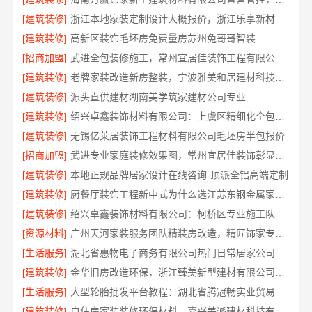
[建筑装修]
浙江本地家装定制设计大概报价，浙江乐享新材料有限公司闭口合同
[建筑装修]
高新区装饰毛坯房免费量房苏州兔哥哥智装
[招商加盟]
武进全包装修施工，常州宜居佳装饰工程有限公司标准化管控
[建筑装修]
老牌家装改造新房整装，宁波雅美和居建材科技有限公司
[建筑装修]
源头直供建材湖南美学筑家建材公司专业
[建筑装修]
绍兴卓鑫装饰材料有限公司：上虞区精细化全包质量有保障
[建筑装修]
无锡亿莱居装饰工程材料有限公司毛坯房半包报价
[招商加盟]
武进专业家庭装修效果图，常州宜居佳装饰彰显品质
[建筑装修]
本地正规品牌居家设计在线咨询-顶派全铝高端定制
[建筑装修]
厨餐厅装饰工程新中式为什么选江苏东钢金属家居有限公司
[建筑装修]
绍兴卓鑫装饰材料有限公司：柯桥区专业施工队装修
[资源材料]
广州天河家装服务团队精装房改造，精匠饰家专业定制
[生活服务]
湖北省惠物电子商务有限公司热门日常居家公司价格
[建筑装修]
金华旧房改造环保，浙江臻美新型建材有限公司为您把关
[生活服务]
大型轮胎批发平台教程：湖北省腾冠畅实业贸易有限公司指南
[建筑装修]
自住房家装装修环保材料，嘉兴美派建材科技有限公司一线品牌正品保障