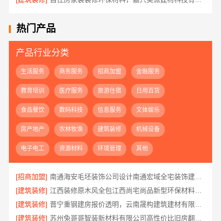
热门产品
产品行业分类
生活服务
商务服务
招商加盟
金融服务
教育培训
医疗服务
旅游住宿
日用百货
食品餐饮
数码科技
信息服务
文体娱乐
房产地产
农林牧渔
建筑装修
机械设备
电子电工
资源材料
环境管理
其他
[招商加盟]
南通海安毛坯装饰公司设计南通宏域全宅装饰建材有限公司
[建筑装修]
江西装修原木风全包江西尚宅尚品新型环保材料有限公司
[建筑装修]
晋宁重钢建房报价透明，云南晟构建筑建材有限公司为您服务
[建筑装修]
苏州兔哥哥智装新材料有限公司高性价比旧房翻新案例