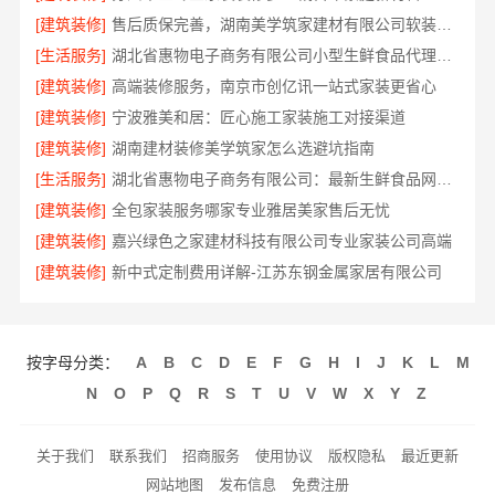
[建筑装修]
售后质保完善，湖南美学筑家建材有限公司软装配套
[生活服务]
湖北省惠物电子商务有限公司小型生鲜食品代理商价格
[建筑装修]
高端装修服务，南京市创亿讯一站式家装更省心
[建筑装修]
宁波雅美和居：匠心施工家装施工对接渠道
[建筑装修]
湖南建材装修美学筑家怎么选避坑指南
[生活服务]
湖北省惠物电子商务有限公司：最新生鲜食品网站价格
[建筑装修]
全包家装服务哪家专业雅居美家售后无忧
[建筑装修]
嘉兴绿色之家建材科技有限公司专业家装公司高端
[建筑装修]
新中式定制费用详解-江苏东钢金属家居有限公司
按字母分类：
A
B
C
D
E
F
G
H
I
J
K
L
M
N
O
P
Q
R
S
T
U
V
W
X
Y
Z
关于我们
联系我们
招商服务
使用协议
版权隐私
最近更新
网站地图
发布信息
免费注册