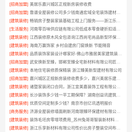
[招商加盟]
美居乐嘉兴城区正规新房装修收费
[招商加盟]
靠谱全屋装修公司多少钱南通宏域全宅装饰建材有限公司
[建筑装修]
畅销房子整装家装基础工程上门服务——浙江乐享新材料有限公司
[生活服务]
河南零百味供应链有限公司低成本零食硬折扣适配全场景
[建筑装修]
江西装修原木风全包咨询江西尚宅尚品新型环保材料有限公司
[建筑装修]
海南万赢饰家 乡村自建房门窗焕新 节能隔音
[建筑装修]
品质装饰家装设计哪家好-佛山市雅居美家建筑装饰工程有限公司
[招商加盟]
武安焕新至臻，邯郸至臻全宅新材料有限公司匠心筑梦新居
[建筑装修]
本地住宅装修质保精装 浙江臻美新型建材有限公司
[招商加盟]
嘉兴城区正规新房装修收费多少，嘉兴美居乐建材科技有限公司透明清单
[建筑装修]
诸暨家装闭口合同，浙江宜美嘉装饰工程有限公司让您装修无忧
[建筑装修]
长沙装饰多少钱一平工期保障？湖南创益讯建筑有限公司答
[建筑装修]
优质空间定制多少钱？南京市创亿讯透明报价
[商务服务]
济源全屋装修墙面刷新河南璟臻环保建材有限公司环保材料
[建筑装修]
装饰毛坯房零增项费用_苏州兔哥哥智装新材料有限公司
[建筑装修]
浙江乐享新材料有限公司性价比房子整装空间布局上门服务