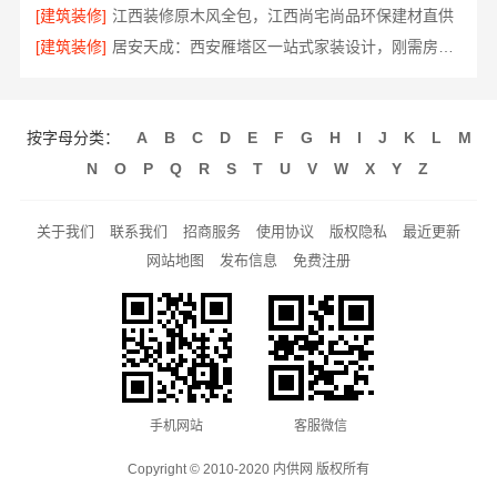
[建筑装修]
江西装修原木风全包，江西尚宅尚品环保建材直供
[建筑装修]
居安天成：西安雁塔区一站式家装设计，刚需房售后完善
按字母分类：
A
B
C
D
E
F
G
H
I
J
K
L
M
N
O
P
Q
R
S
T
U
V
W
X
Y
Z
关于我们
联系我们
招商服务
使用协议
版权隐私
最近更新
网站地图
发布信息
免费注册
手机网站
客服微信
Copyright © 2010-2020 内供网 版权所有