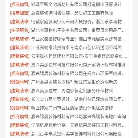
[招商加盟]
邯郸至臻全宅新材料有限公司打造邯山健康设计
[招商加盟]
急装装修选同城快装，品质施工工期有保障
[建筑装修]
畅销家庭装潢空间布局大概报价，浙江乐享新材料有限公司
[生活服务]
湖北省惠物电子商务有限公司：推荐母婴用品厂家优缺点
[建筑装修]
专业家装装修哪家专业？佛山市雅居美家建筑装饰工程有限公司值得信赖
[建筑装修]
江苏高端家装报价参考南京市创亿讯透明不增项
[建筑装修]
云南晟构建筑建材有限公司-安宁重钢建房终身维保，安心入住
[建筑装修]
嘉兴美派建材科技有限公司秀洲家装环保材料推荐
[招商加盟]
嘉兴锦居装饰材料有限公司在桐乡市环保室内设计口碑如何
[资源材料]
广州番禺家装多少钱？精匠饰家报价透明新房
[建筑装修]
嘉兴美派建材：周边家装定制服务环保材料
[建筑装修]
长沙实力强全案设计，湖南创益讯建筑有限公司专业靠谱
[资源材料]
精匠饰家广州市区优质家装设计毛坯房装修
[招商加盟]
嘉兴锦居装饰材料有限公司嘉兴高端装饰地址查询
[建筑装修]
江阴房屋翻新价格，无锡亿莱居装饰工程材料有限公司全屋定制
[建筑装修]
湖北百年米莱空间美学装饰材料有限公司襄阳设计装修轻奢风案例