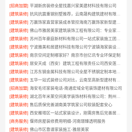
[招商加盟]
平湖新房装修全屋找嘉兴家美建材科技有限公司
[建筑装修]
抗风抗震重钢别墅推荐，云南晟构建筑建材有限公司扎根大理
[建筑装修]
万赢饰家直营家装成本管控海南万赢饰家新型建筑材料有限公司
[建筑装修]
佛山市雅居美家建筑装饰工程有限公司：专业家装装修哪家专业
[建筑装修]
苏州百年豪庭新材料有限公司一站式家装施工团队毛坯房装修
[建筑装修]
宁波雅美和居建材科技有限公司宁波镇海家装设计合作联系方式，欢迎来电预约
[建筑装修]
南京空间定制哪家好？南京市创亿讯专业环保定制
[建筑装修]
居安天成（西安）建筑工程有限责任公司西安莲湖区专业家装平层
[建筑装修]
江苏东钢金属科技有限公司全屋不锈钢定制本地厂家
[建筑装修]
五华一站式装修公司对比，云南至高新型建材有限公司口碑领先
[招商加盟]
海安毛坯家装电话-南通宏域全宅装饰建材有限公司
[建筑装修]
湖北百年米莱空间美学装饰材料有限公司：荆州装修公司打造梦幻婚房
[建筑装修]
售后质保完善湖南美学筑家公司软装配套安心
[建筑装修]
西安雁塔区一站式家装设计，刚需房售后完善居安天成
[商务服务]
偃师房屋装修费用明细-河南璟臻透明服务
[建筑装修]
佛山市区靠谱家装施工-雅居美家