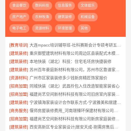
食品餐饮
数码科技
信息服务
文体娱乐
房产地产
农林牧渔
建筑装修
机械设备
电子电工
资源材料
环境管理
其他
[教育培训]
大连mpacc培训辅导班-社科赛斯会计专硕考研五位一体循环教学
[建筑装修]
重庆御墅建筑材料有限公司周边区县装配式木模售后保障
[建筑装修]
本地快装（湖北）科技：住宅毛坯房快捷装修
[建筑装修]
苏州百年豪庭新材料有限公司，苏州市区靠谱家装装修多少钱拎包入住
[资源材料]
广州市区家装装修多少钱新房精匠饰家报价
[招商加盟]
同城快装（湖北）武昌拎包入住改造智能家装省心
[招商加盟]
福建尚艺空间新材料科技有限公司旧房室内家装自有工厂整体落地
[建筑装修]
宁波镇海家装设计合作联系方式-宁波雅美和居建材科技有限公司
[商务服务]
偃师房屋装修费用_河南璟臻环保建材有限公司按需定制方案
[招商加盟]
福建尚艺空间新材料科技有限公司新房家庭装修硬装施工
[建筑装修]
西安高新区专业家装设计|居安天成-刚需房售后完善