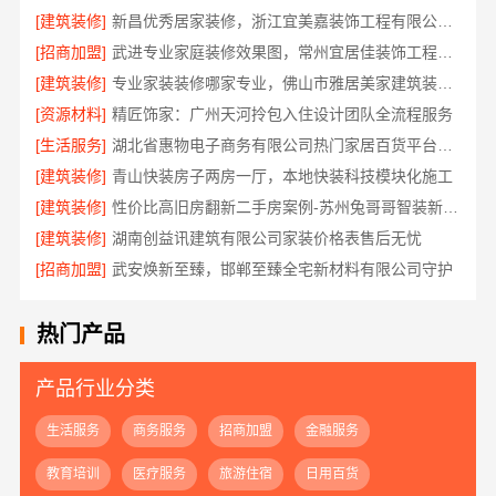
[建筑装修]
新昌优秀居家装修，浙江宜美嘉装饰工程有限公司匠心打造
[招商加盟]
武进专业家庭装修效果图，常州宜居佳装饰工程有限公司定制设计
[建筑装修]
专业家装装修哪家专业，佛山市雅居美家建筑装饰工程有限公司
[资源材料]
精匠饰家：广州天河拎包入住设计团队全流程服务
[生活服务]
湖北省惠物电子商务有限公司热门家居百货平台优势分析
[建筑装修]
青山快装房子两房一厅，本地快装科技模块化施工
[建筑装修]
性价比高旧房翻新二手房案例-苏州兔哥哥智装新材料有限公司真实完工展示
[建筑装修]
湖南创益讯建筑有限公司家装价格表售后无忧
[招商加盟]
武安焕新至臻，邯郸至臻全宅新材料有限公司守护
热门产品
产品行业分类
生活服务
商务服务
招商加盟
金融服务
教育培训
医疗服务
旅游住宿
日用百货