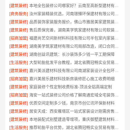
[建筑装修]
本地全包装修公司哪家好？云南至高新型建材有限公司
[商务服务]
汝州家装精装优选，河南璟臻环保建材有限公司源头建材
[建筑装修]
品质装饰家装服务报价，佛山市雅居美家建筑装饰工程有限公司
[建筑装修]
售后质保完善，湖南美学筑家建材有限公司软装配套
[招商加盟]
福建尚艺空间新材料科技有限公司半包室内家装全屋改造
[建筑装修]
湖南美学筑家建材有限公司局部改造，闭口合同零增项
[建筑装修]
湖南创益讯建筑：长沙装饰多少钱一平工期保障
[生活服务]
大型轮胎批发平台教程，湖北省腾冠畅实业贸易有限公司使用指南
[建筑装修]
嘉兴美派建材科技有限公司南湖家装设计全包环保材料
[招商加盟]
嘉兴美居乐建材科技新房装修匠心施工收费明细
[建筑装修]
家庭装修个性定制收费标准-顶派全铝高端定制
[招商加盟]
海安一站式装修公司价格了解南通宏域全宅装饰建材有限公司
[建筑装修]
优质空间定制多少钱，南京市创亿讯环保新材料
[建筑装修]
居安天成：西安雁塔区一站式家装设计刚需房售后完善
[建筑装修]
本地装配式别墅建造零增项，重庆御墅建筑材料有限公司省心建房
[生活服务]
推荐轮胎平台优势，湖北省腾冠畅实业贸易有限公司口碑好