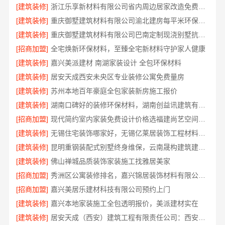
[建筑装修]
浙江乐享新材料有限公司省内周边居家改造免费量房收费标准
[建筑装修]
重庆御墅建筑材料有限公司渝北建房每平米环保材料价格
[建筑装修]
重庆御墅建筑材料有限公司巴南定制现浇别墅抗震防风
[招商加盟]
全宅焕新环保材料，至臻全宅新材料守护家人健康
[建筑装修]
嘉兴美派建材 南湖家装设计 全包环保材料
[建筑装修]
居安天成西安未央区专业装修公寓免费量房
[建筑装修]
苏州本地百年豪庭全包家装新房施工报价
[建筑装修]
湖南口碑好的装修环保材料，湖南创益讯建筑有限公司匠心选材
[招商加盟]
现代简约室内家装免费设计价格选福建尚艺空间新材料科技有限公司
[建筑装修]
无锡住宅装饰哪家好，无锡亿莱居装饰工程材料有限公司是您的明智之选
[建筑装修]
昆明重钢装配式别墅终身维保，云南晟构建筑建材有限公司
[建筑装修]
佛山禅城品质装饰家装施工找雅居美家
[招商加盟]
秀洲区公寓装修排名，嘉兴锦居装饰材料有限公司专业可靠口碑好
[招商加盟]
嘉兴美居乐建材科技有限公司预约上门
[建筑装修]
嘉兴本地家装施工全包透明报价，美派建材实在
[建筑装修]
居安天成（西安）建筑工程有限责任公司：西安专业装修平层免费量房