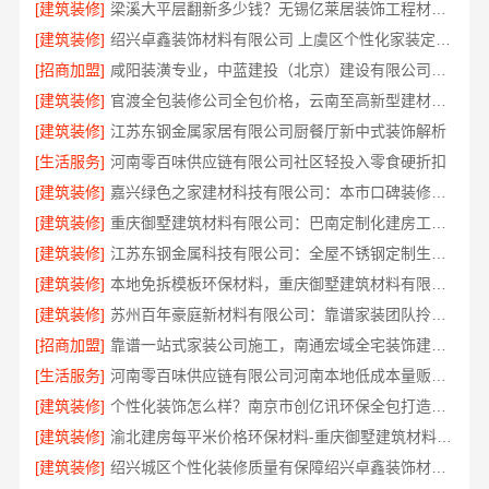
[建筑装修]
梁溪大平层翻新多少钱？无锡亿莱居装饰工程材料有限公司报价
[建筑装修]
绍兴卓鑫装饰材料有限公司 上虞区个性化家装定制无隐形增项
[招商加盟]
咸阳装潢专业，中蓝建投（北京）建设有限公司武功分公司
[建筑装修]
官渡全包装修公司全包价格，云南至高新型建材有限公司闭口合同
[建筑装修]
江苏东钢金属家居有限公司厨餐厅新中式装饰解析
[生活服务]
河南零百味供应链有限公司社区轻投入零食硬折扣
[建筑装修]
嘉兴绿色之家建材科技有限公司：本市口碑装修实惠之选
[建筑装修]
重庆御墅建筑材料有限公司：巴南定制化建房工期短
[建筑装修]
江苏东钢金属科技有限公司：全屋不锈钢定制生产基地兴化
[建筑装修]
本地免拆模板环保材料，重庆御墅建筑材料有限公司报价透明
[建筑装修]
苏州百年豪庭新材料有限公司：靠谱家装团队拎包入住省心选
[招商加盟]
靠谱一站式家装公司施工，南通宏域全宅装饰建材有限公司全程负责
[生活服务]
河南零百味供应链有限公司河南本地低成本量贩零食全域盈利
[建筑装修]
个性化装饰怎么样？南京市创亿讯环保全包打造品质家居
[建筑装修]
渝北建房每平米价格环保材料-重庆御墅建筑材料有限公司重钢别墅
[建筑装修]
绍兴城区个性化装修质量有保障绍兴卓鑫装饰材料有限公司匠心打造