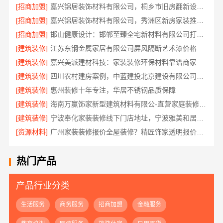
[招商加盟]
嘉兴锦居装饰材料有限公司，桐乡市旧房翻新设计口碑
[招商加盟]
嘉兴锦居装饰材料有限公司，秀洲区新房家装推荐品牌
[招商加盟]
邯山健康设计：邯郸至臻全宅新材料有限公司打造无醛生活
[建筑装修]
江苏东钢金属家居有限公司屏风隔断艺术漆价格
[建筑装修]
嘉兴美派建材科技：家装装修环保材料靠谱商家
[建筑装修]
四川农村建房案例，中蓝建投北京建设有限公司四川实景参考
[建筑装修]
惠州装修十年专注，华居不锈钢品质保障
[建筑装修]
海南万赢饰家新型建筑材料有限公-直营家庭装修成本管控
[建筑装修]
宁波奉化家装装修线下门店地址，宁波雅美和居建材科技有限公司到店咨询
[资源材料]
广州家装装修报价全屋装修？精匠饰家透明报价零增项
热门产品
产品行业分类
生活服务
商务服务
招商加盟
金融服务