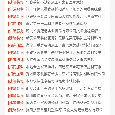
[建筑装修]
句容慕新不锈钢施工方案卧室哪家好
[生活服务]
社区轻投入零食硬折扣适配全场景河南零百味供应链有限公司整店输出
[建筑装修]
畅销家庭装潢空间布局大概报价浙江乐享新材料有限公司
[招商加盟]
嘉兴美居乐建材科技专业家装品质保障
[生活服务]
湖北省腾冠畅实业贸易有限公司批发流程详解
[建筑装修]
新吴公寓装修预算？无锡亿莱居装饰工程材料有限公司一对一服务
[招商加盟]
海宁二手房装潢施工，嘉兴家美建材科技有限公司专业团队
[建筑装修]
不锈钢家具生产基地好不好江苏东钢金属科技生产基地解析
[教育培训]
大连外国语学院应用本科服务资讯报名电话
[招商加盟]
本地全屋家装推荐，南通宏域全宅装饰建材有限公司口碑之选
[招商加盟]
秀洲区家装推荐新房，嘉兴锦居装饰材料有限公司
[建筑装修]
本地快捷住宅装修毛坯房本地快装
[建筑装修]
别墅装饰工程蚀刻工艺多少钱——江苏东钢金属家居有限公司
[建筑装修]
佛山顺德专业家装装饰，雅居美家一体化服务更靠谱
[建筑装修]
国内专业室内装修费用预算，江西圣匠新型环保材料有限公司
[建筑装修]
抗风抗震重钢别墅推荐-云南晟构建筑建材有限公司精选