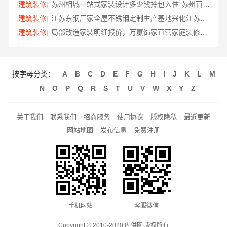
[建筑装修]
苏州相城一站式家装设计多少钱拎包入住-苏州百年豪庭新材料有限公司
[建筑装修]
江苏东钢厂家全屋不锈钢定制生产基地兴化江苏东钢金属科技有限公司
[建筑装修]
局部改造家装明细报价，万赢饰家直营家庭装修成本管控
按字母分类：
A
B
C
D
E
F
G
H
I
J
K
L
M
N
O
P
Q
R
S
T
U
V
W
X
Y
Z
关于我们
联系我们
招商服务
使用协议
版权隐私
最近更新
网站地图
发布信息
免费注册
手机网站
客服微信
Copyright © 2010-2020 内供网 版权所有