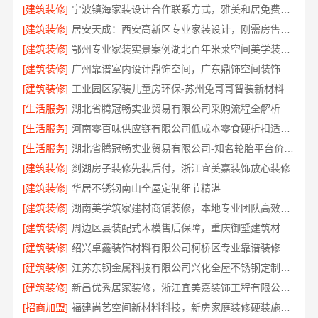
[建筑装修]
宁波镇海家装设计合作联系方式，雅美和居免费勘测方案
[建筑装修]
居安天成：西安高新区专业家装设计，刚需房售后完善
[建筑装修]
鄂州专业家装实景案例湖北百年米莱空间美学装饰材料有限公司
[建筑装修]
广州靠谱室内设计鼎饰空间，广东鼎饰空间装饰工程有限公司匠心施工
[建筑装修]
工业园区家装儿童房环保-苏州兔哥哥智装新材料有限公司精选
[生活服务]
湖北省腾冠畅实业贸易有限公司采购流程全解析
[生活服务]
河南零百味供应链有限公司低成本零食硬折扣适配全场景
[生活服务]
湖北省腾冠畅实业贸易有限公司-知名轮胎平台价格参考
[建筑装修]
剡湖房子装修先装后付，浙江宜美嘉装饰放心装修
[建筑装修]
华居不锈钢南山全屋定制细节精湛
[建筑装修]
湖南美学筑家建材商铺装修，本地专业团队高效交付
[建筑装修]
周边区县装配式木模售后保障，重庆御墅建筑材料有限公司
[建筑装修]
绍兴卓鑫装饰材料有限公司柯桥区专业靠谱装修自有施工队
[建筑装修]
江苏东钢金属科技有限公司兴化全屋不锈钢定制基地
[建筑装修]
新昌优秀居家装修，浙江宜美嘉装饰工程有限公司匠心打造温馨家
[招商加盟]
福建尚艺空间新材料科技，新房家庭装修硬装施工报价明细