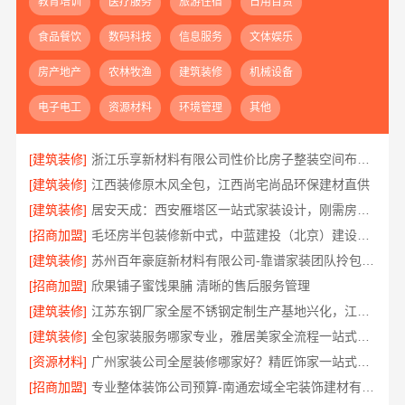
教育培训
医疗服务
旅游住宿
日用百货
食品餐饮
数码科技
信息服务
文体娱乐
房产地产
农林牧渔
建筑装修
机械设备
电子电工
资源材料
环境管理
其他
[建筑装修]
浙江乐享新材料有限公司性价比房子整装空间布局上门服务
[建筑装修]
江西装修原木风全包，江西尚宅尚品环保建材直供
[建筑装修]
居安天成：西安雁塔区一站式家装设计，刚需房售后完善
[招商加盟]
毛坯房半包装修新中式，中蓝建投（北京）建设有限公司武功分公司
[建筑装修]
苏州百年豪庭新材料有限公司-靠谱家装团队拎包入住
[招商加盟]
欣果铺子蜜饯果脯 清晰的售后服务管理
[建筑装修]
江苏东钢厂家全屋不锈钢定制生产基地兴化，江苏东钢金属科技有限公司
[建筑装修]
全包家装服务哪家专业，雅居美家全流程一站式解决
[资源材料]
广州家装公司全屋装修哪家好？精匠饰家一站式整装
[招商加盟]
专业整体装饰公司预算-南通宏域全宅装饰建材有限公司