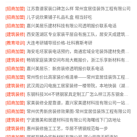
[招商加盟]
江苏靠谱家装口碑怎么样 常州宜居佳装饰工程有限公司
[招商加盟]
儿子说欣果铺子礼品礼盒 相当好吃
[招商加盟]
嘉兴美居乐建材科技有限公司透明报价联系电话
[建筑装修]
西安莲湖区专业家装平层自有施工队，居安天成建筑工程有限责任公司
[教育培训]
大连考研辅导班价格-社科赛斯考研
[招商加盟]
海安毛坯家装电话预约，南通宏域全宅装饰建材免费设计
[建筑装修]
畅销家庭装潢空间布局大概报价，浙江乐享新材料有限公司透明报价
[招商加盟]
嘉兴美居乐：新房装修透明报价联系电话
[招商加盟]
常州性价比高家装价格清单——常州宜居佳装饰工程有限公司分享
[建筑装修]
武汉周边闪电施工居家装修一楼带院，本地快装（湖北）科技有限公司
[建筑装修]
东钢科技304不锈钢家具定制工厂怎么样江苏东钢金属科技有限公司
[招商加盟]
家美装修全屋靠谱，嘉兴家美建材科技有限公司一站式省心
[招商加盟]
常州优秀新房装修效果图-常州宜居佳装饰工程有限公司
[建筑装修]
宁波雅美和居建材科技有限公司海曙线下门店地址
[建筑装修]
惠州装修施工工艺，华居不锈钢规范每一步