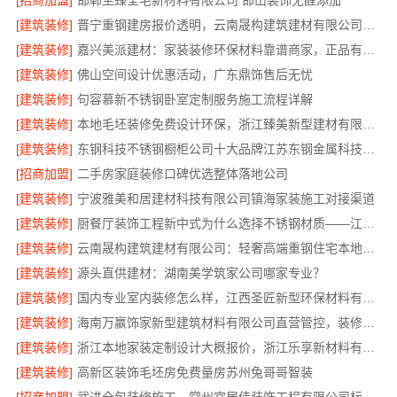
[招商加盟]
邯郸至臻全宅新材料有限公司 邯山装饰无醛添加
[建筑装修]
晋宁重钢建房报价透明，云南晟构建筑建材有限公司为您详解
[建筑装修]
嘉兴美派建材：家装装修环保材料靠谱商家，正品有保障
[建筑装修]
佛山空间设计优惠活动，广东鼎饰售后无忧
[建筑装修]
句容慕新不锈钢卧室定制服务施工流程详解
[建筑装修]
本地毛坯装修免费设计环保，浙江臻美新型建材有限公司省心装新家
[建筑装修]
东钢科技不锈钢橱柜公司十大品牌江苏东钢金属科技有限公司
[招商加盟]
二手房家庭装修口碑优选整体落地公司
[建筑装修]
宁波雅美和居建材科技有限公司镇海家装施工对接渠道
[建筑装修]
厨餐厅装饰工程新中式为什么选择不锈钢材质——江苏东钢金属家居
[建筑装修]
云南晟构建筑建材有限公司：轻奢高端重钢住宅本地维保
[建筑装修]
源头直供建材：湖南美学筑家公司哪家专业？
[建筑装修]
国内专业室内装修怎么样，江西圣匠新型环保材料有限公司
[建筑装修]
海南万赢饰家新型建筑材料有限公司直营管控，装修成本透明不踩坑
[建筑装修]
浙江本地家装定制设计大概报价，浙江乐享新材料有限公司闭口合同
[建筑装修]
高新区装饰毛坯房免费量房苏州兔哥哥智装