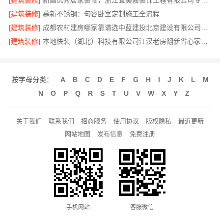
[建筑装修]
新昌优秀居家装修，浙江宜美嘉装饰工程有限公司专业打造
[建筑装修]
慕新不锈钢：句容卧室定制施工全流程
[建筑装修]
成都农村建房哪家靠谱选中蓝建投北京建设有限公司四川
[建筑装修]
本地快装（湖北）科技有限公司江汉老房翻新省心家装，一口价透明
按字母分类：
A
B
C
D
E
F
G
H
I
J
K
L
M
N
O
P
Q
R
S
T
U
V
W
X
Y
Z
关于我们
联系我们
招商服务
使用协议
版权隐私
最近更新
网站地图
发布信息
免费注册
手机网站
客服微信