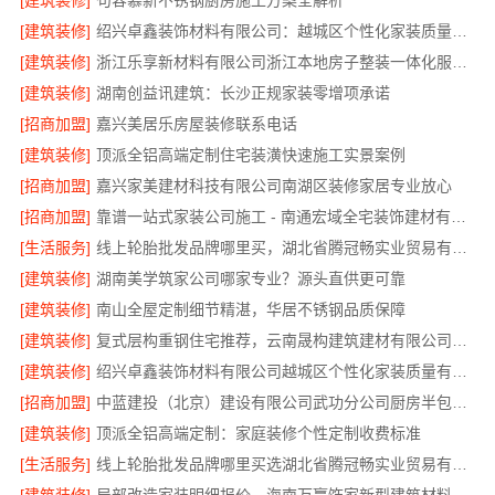
[建筑装修]
句容慕新不锈钢厨房施工方案全解析
[建筑装修]
绍兴卓鑫装饰材料有限公司：越城区个性化家装质量保障
[建筑装修]
浙江乐享新材料有限公司浙江本地房子整装一体化服务施工案例
[建筑装修]
湖南创益讯建筑：长沙正规家装零增项承诺
[招商加盟]
嘉兴美居乐房屋装修联系电话
[建筑装修]
顶派全铝高端定制住宅装潢快速施工实景案例
[招商加盟]
嘉兴家美建材科技有限公司南湖区装修家居专业放心
[招商加盟]
靠谱一站式家装公司施工 - 南通宏域全宅装饰建材有限公司
[生活服务]
线上轮胎批发品牌哪里买，湖北省腾冠畅实业贸易有限公司一手货源
[建筑装修]
湖南美学筑家公司哪家专业？源头直供更可靠
[建筑装修]
南山全屋定制细节精湛，华居不锈钢品质保障
[建筑装修]
复式层构重钢住宅推荐，云南晟构建筑建材有限公司值得信赖
[建筑装修]
绍兴卓鑫装饰材料有限公司越城区个性化家装质量有保障
[招商加盟]
中蓝建投（北京）建设有限公司武功分公司厨房半包装修北欧风
[建筑装修]
顶派全铝高端定制：家庭装修个性定制收费标准
[生活服务]
线上轮胎批发品牌哪里买选湖北省腾冠畅实业贸易有限公司