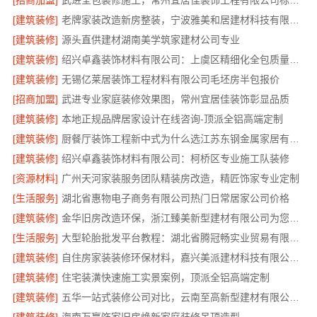
[招商加盟]
武进全包装修施工，常州宜居佳装饰工程有限公司标准化管控
[建筑装修]
老牌家装改造新房整装，宁波雅美和居建材科技有限公司
[建筑装修]
源头直供建材湖南美学筑家建材公司专业
[建筑装修]
绍兴卓鑫装饰材料有限公司：上虞区精细化全包质量有保障
[建筑装修]
无锡亿莱居装饰工程材料有限公司毛坯房半包报价
[招商加盟]
武进专业家庭装修效果图，常州宜居佳装饰彰显品质
[建筑装修]
本地正规品牌居家设计在线咨询-顶派全铝高端定制
[建筑装修]
厨餐厅装饰工程新中式为什么选江苏东钢金属家居有限公司
[建筑装修]
绍兴卓鑫装饰材料有限公司：柯桥区专业施工队装修
[资源材料]
广州天河家装服务团队精装房改造，精匠饰家专业定制
[生活服务]
湖北省惠物电子商务有限公司热门日常居家公司价格
[建筑装修]
金华旧房改造环保，浙江臻美新型建材有限公司为您把关
[生活服务]
大型轮胎批发平台教程：湖北省腾冠畅实业贸易有限公司指南
[建筑装修]
自住房家装装修环保材料，嘉兴美派建材科技有限公司一线品牌正品保障
[建筑装修]
住宅装潢快速施工实景案例，顶派全铝高端定制
[建筑装修]
五华一站式装修公司对比，云南至高新型建材有限公司领先