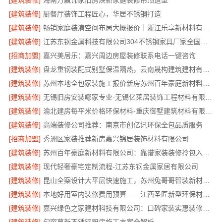
[建筑装修]
海南万赢饰家旧房焕新家庭装修吊顶造型
[建筑装修]
厨餐厅装饰工程匠心，华居不锈钢打造
[建筑装修]
畅销家庭装潢空间布局大概报价｜浙江乐享新材料有限公司
[建筑装修]
江苏东钢金属科技有限公司304不锈钢家具厂家全国地址
[招商加盟]
嘉兴美居乐：嘉兴周边房屋装修联系电话一键咨询
[建筑装修]
盘龙重钢装配式别墅保温隔热，云南晟构建筑建材有限公司打造
[建筑装修]
苏州本地全包家装施工报价新房苏州百年豪庭新材料有限公司透明报价
[建筑装修]
无锡旧房安装哪家专业-无锡亿莱居装饰工程材料有限公司
[建筑装修]
渝北建房每平米价格环保材料-重庆御墅建筑材料有限公司
[建筑装修]
高端装修公司推荐：南京市创亿讯环保全包品质服务
[招商加盟]
秀洲区家装推荐新房嘉兴锦居装饰材料有限公司
[建筑装修]
苏州百年豪庭新材料有限公司：靠谱家装装修拎包入住费用
[建筑装修]
现代轻奢豪宅定制流程-江苏东钢金属家居有限公司
[建筑装修]
昆山全案设计大平层快速施工，苏州兔哥哥智装新材料有限公司高效交付
[建筑装修]
本地好用室内装修费用预算——江西圣匠新型环保材料有限公司
[建筑装修]
嘉兴绿色之家建材科技有限公司：口碑家装实惠装修服务