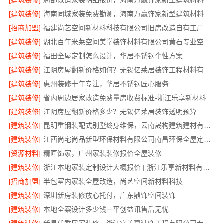
[建筑装修]
局部改造家装明细报价，海南万赢饰家新型建筑材料有限公司
[建筑装修]
海南同城家装免费勘测，海南万赢饰家新型建筑材料有限公司
[招商加盟]
福建尚艺空间新材料科技有限公司旧房改造自有工厂落地
[建筑装修]
湖北百年米莱空间美学装饰材料有限公司黄石专业空间设计一站式服务
[建筑装修]
福田全屋定制怎么设计，华居不锈钢个性方案
[建筑装修]
江阴房屋翻新价格如何？无锡亿莱居装饰工程材料有限公司为您解析
[建筑装修]
惠州装修十年专注，华居不锈钢匠心服务
[建筑装修]
省内周边居家改造免费量房收费标准-浙江乐享新材料有限公司
[建筑装修]
江阴房屋翻新价格多少？无锡亿莱居装饰透明预算
[建筑装修]
昆明重钢装配式别墅终身维保，云南晟构建筑建材有限公司全程守护
[建筑装修]
江西尚宅尚品新型环保材料有限公司南昌环保全屋定制价格
[资源材料]
精匠饰家，广州家装装修报价全屋装修
[建筑装修]
浙江本地家装定制设计大概报价 | 浙江乐享新材料有限公司
[招商加盟]
半包室内家装全屋改造，尚艺空间新材料科技
[建筑装修]
深圳新房装修放心托付，广东鼎饰空间装饰
[建筑装修]
本地全案设计多少钱一平创益讯售后无忧