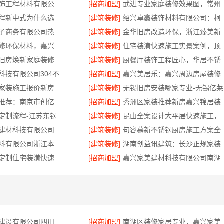
无锡亿莱居装饰工程材料有限公司毛坯房半包报价
[招商加盟]
武进专业家庭装修效
厨餐厅装饰工程新中式为什么选江苏东钢金属家居有限公司
[建筑装修]
绍兴卓鑫装饰材料有
湖北省惠物电子商务有限公司热门日常居家公司价格
[建筑装修]
金华旧房改造环保，浙
自住房家装装修环保材料，嘉兴美派建材科技有限公司一线品牌正品保障
[建筑装修]
住宅装潢快速施工
海南万赢饰家旧房焕新家庭装修吊顶造型
[建筑装修]
厨餐厅装饰工
江苏东钢金属科技有限公司304不锈钢家具厂家全国地址
[招商加盟]
嘉兴美居乐：嘉兴
苏州本地全包家装施工报价新房苏州百年豪庭新材料有限公司透明报价
[建筑装修]
无
高端装修公司推荐：南京市创亿讯环保全包品质服务
[招商加盟]
秀洲区家装推荐新
现代轻奢豪宅定制流程-江苏东钢金属家居有限公司
[建筑装修]
昆山全案设计大平层快速施工
嘉兴绿色之家建材科技有限公司：口碑家装实惠装修服务
[建筑装修]
句容慕新不锈
浙江乐享新材料有限公司浙江本地房子整装一体化服务施工案例
[建筑装修]
湖南创益讯建筑
顶派全铝高端定制住宅装潢快速施工实景案例
[招商加盟]
嘉兴家美建材科技有
中蓝建投北京建设有限公司四川：专业农村建房婚房布置
[招商加盟]
南湖区装修家居专业，