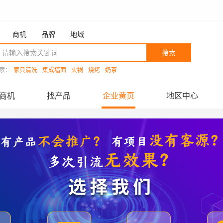
商机
品牌
地域
搜索
索：
家具清洗
集成墙面
火锅
烧烤
奶茶
商机
找产品
企业黄页
地区中心