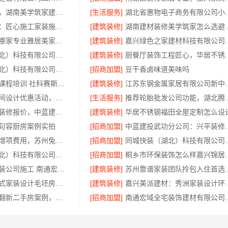
售后质保完善，湖南美学筑家建材有限公司软装配套
[生活服务]
湖北省惠物电子商务
宁波雅美和居：匠心施工家装施工对接渠道
[建筑装修]
湖南建材装修
全包家装服务哪家专业雅居美家售后无忧
[建筑装修]
嘉兴绿色之家建材
本地快装（湖北）科技有限公司，光谷极速装毛坯房居家装修
[建筑装修]
厨餐厅装饰工程匠
同城快装（湖北）科技有限公司本地婚房一站式装修，一口价更省心
[招商加盟]
豆干香卤味道美味吗
大连mba考试课程培训 社科赛斯MBA专业辅导备考不盲目
[建筑装修]
江苏东钢金属家居
珠三角靠谱空间设计优惠活动，广东鼎饰空间装饰工程有限公司
[生活服务]
推荐轮胎批发公司
西咸新区全包装修报价，中蓝建投（北京）建设有限公司武功分公司
[建筑装修]
华居不锈钢福田全屋定制怎么设
句容厨房案例实拍
[招商加盟]
中蓝建投武功
装饰毛坯房零增项费用，苏州兔哥哥智装新材料有限公司签约即锁定预算
[招商加盟]
同城快装（湖北）科
同城快装（湖北）科技有限公司急装家装，报价透明省心
[招商加盟]
桐乡市环保装饰怎
靠谱一站式家装公司施工 南通宏域全宅装饰建材有限公司
[建筑装修]
苏州靠谱家装团队拎包入
西安城区一站式家装设计毛坯房自有施工队-居安天成
[建筑装修]
嘉兴美派建材：
性价比高旧房翻新二手房案例，苏州兔哥哥智装新材料实景分享
[招商加盟]
南通宏域全宅装饰建