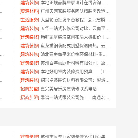
果图，常州宜居佳装饰彰显品质
[建筑装修]
本地正规品牌居家设计在线咨询-顶派全铝高端定制
限公司：柯桥区专业施工队装修
[资源材料]
广州天河家装服务团队精装房改造，精匠饰家专业定制
江臻美新型建材有限公司为您把关
[生活服务]
大型轮胎批发平台教程：湖北省腾冠畅实业贸易有限公司指南
实景案例，顶派全铝高端定制
[建筑装修]
五华一站式装修公司对比，云南至高新型建材有限公司领先
程匠心，华居不锈钢打造
[建筑装修]
畅销家庭装潢空间布局大概报价｜浙江乐享新材料有限公司
周边房屋装修联系电话一键咨询
[建筑装修]
盘龙重钢装配式别墅保温隔热，云南晟构建筑建材有限公司打造
锡旧房安装哪家专业-无锡亿莱居装饰工程材料有限公司
[建筑装修]
渝北建房每平米价格环保材料-重庆御墅建筑材料有限公司
房嘉兴锦居装饰材料有限公司
[建筑装修]
苏州百年豪庭新材料有限公司：靠谱家装装修拎包入住费用
，苏州兔哥哥智装新材料有限公司高效交付
[建筑装修]
本地好用室内装修费用预算——江西圣匠新型环保材料有限公司
钢厨房施工方案全解析
[建筑装修]
绍兴卓鑫装饰材料有限公司：越城区个性化家装质量保障
：长沙正规家装零增项承诺
[招商加盟]
嘉兴美居乐房屋装修联系电话
限公司南湖区装修家居专业放心
[招商加盟]
靠谱一站式家装公司施工 - 南通宏域全宅装饰建材有限公司
嘉兴家美建材科技有限公司值得信赖
[建筑装修]
苏州市区专业家装装修多少钱百年豪庭新材料