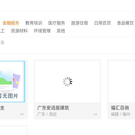
国内专业室内装修怎么样，江西圣匠新型环保材料有限公司
推荐
海南万赢饰家新型建筑材料有限公司直营管控，装修成本透明不踩坑
推荐
浙江本地家装定制设计大概报价，浙江乐享新材料有限公司闭口合同
推荐
金融服务
教育培训
医疗服务
旅游住宿
日用百货
食品餐饮
坯房免费量房苏州兔哥哥智装
苏州市区专业家装装修多少
推荐
电工
资源材料
环境管理
其他
典当
支
广东安适居建筑
福汇百俏
广东 / 清远
福建 / 福州