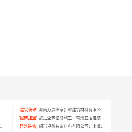
样，江西圣匠新型环保材料有限公司
[建筑装修]
海南万赢饰家新型建筑材料有限公司直营管控，装修成本透明不踩坑
房免费量房苏州兔哥哥智装
[招商加盟]
武进全包装修施工，常州宜居佳装饰工程有限公司标准化管控
南美学筑家建材公司专业
[建筑装修]
绍兴卓鑫装饰材料有限公司：上虞区精细化全包质量有保障