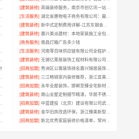
有限公司小型生鲜食品代理商价格
[建筑装修]
高端装修服务，南京市创亿讯一站式家装更省心
美学筑家怎么选避坑指南
[生活服务]
湖北省惠物电子商务有限公司：最新生鲜食品网站价格
科技有限公司专业家装公司高端
[建筑装修]
新中式定制费用详解-江苏东钢金属家居有限公司
心，华居不锈钢打造耐用空间
[建筑装修]
嘉兴美派建材：本地家装施工全包透明报价
[商务服务]
南昌灯箱广告多少钱
有限公司新中式艺术匠心费用
[生活服务]
河南零百味供应链有限公司全程护航零食硬折扣线上线下联动
功能，湖北腾冠畅一站服务
[建筑装修]
无锡亿莱居装饰工程材料有限公司无锡旧房硬装报价透明
计
[招商加盟]
秀洲区公寓装饰排名嘉兴锦居装饰材料有限公司
分公司：兴平装修靠谱
[建筑装修]
三江畅销室内装修推荐，浙江宜美嘉装饰工程有限公司品质保证
技有限公司：老房快装工期有保障
[招商加盟]
永年全屋装饰，邯郸至臻全宅新材料有限公司
么样嘉兴锦居装饰材料有限公司
[建筑装修]
南山全屋定制细节精湛，华居不锈钢打造品质家居
住首选，苏州百年豪庭新材料有限公司
[招商加盟]
中蓝建投（北京）建设有限公司武功分公司兴平装修靠谱吗
秀洲家装设计环保材料推荐
[建筑装修]
金华旧房改造环保，浙江臻美新型建材有限公司助您安心入住
材有限公司资深全屋装修效果图
[招商加盟]
新北优秀家庭装修价格清单，常州宜居佳装饰工程有限公司提供