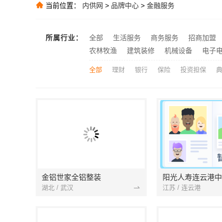
当前位置：
内供网
>
品牌中心
>
金融服务
推荐
推荐
推荐
所属行业：
全部
生活服务
商务服务
招商加盟
高新区装饰毛
推荐
农林牧渔
建筑装修
机械设备
电子
全部
理财
银行
保险
投资担保
金铝世家全铝整装
阳光人寿连云港中
湖北 / 武汉
江苏 / 连云港