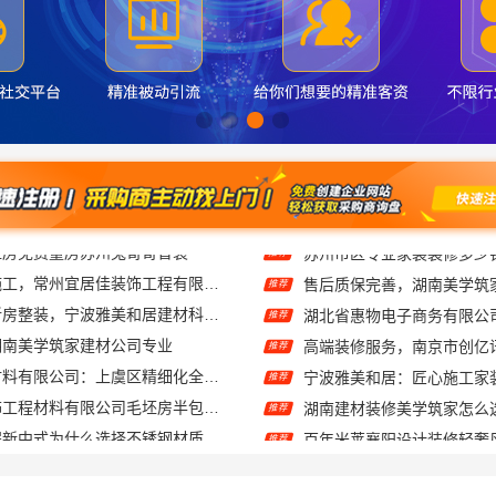
武进全包装修施工，常州宜居佳装饰工程有限公司标准化管控
推荐
老牌家装改造新房整装，宁波雅美和居建材科技有限公司
推荐
湖南美学筑家建材公司专业
高端装修服务，南京市创亿
推荐
绍兴卓鑫装饰材料有限公司：上虞区精细化全包质量有保障
宁波雅美和居：匠心施工家
推荐
无锡亿莱居装饰工程材料有限公司毛坯房半包报价
湖南建材装修美学筑家怎么
推荐
厨餐厅装饰工程新中式为什么选择不锈钢材质——江苏东钢金属家居
百年米莱襄阳设计装修轻奢
推荐
云南晟构建筑建材有限公司：轻奢高端重钢住宅本地维保
推荐
：湖南美学筑家公司哪家专业？
推荐