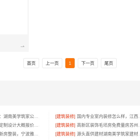
首页
上一页
1
下一页
尾页
源头直供建材：湖南美学筑家公司哪家专业？
[建筑装修]
国内专业室内装修怎么
浙江本地家装定制设计大概报价，浙江乐享新材料有限公司闭口合同
[建筑装修]
高新区装饰毛坯
老牌家装改造新房整装，宁波雅美和居建材科技有限公司
[建筑装修]
源头直供建材湖