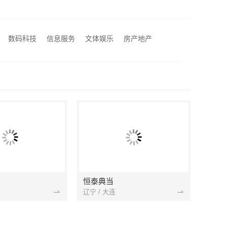
苏州百年豪庭全屋定制：相城靠谱家装就近服务，拎包入住省心
中蓝建投北京建设有限公司四川：专业农村建房婚房布置
南湖区装修家居专业，嘉兴家美建材科技有限公司值得信赖
数码科技
信息服务
文体娱乐
房产地产
钱百年豪庭新材料
恒泰典当
辽宁 / 大连