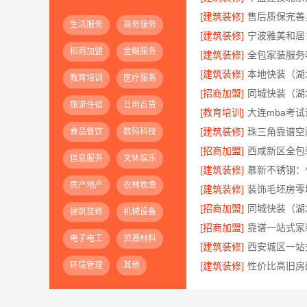
[建筑装修]
生活服务
商务服务
[建筑装修]
招商加盟
金融服务
[建筑装修]
[建筑装修]
教育培训
医疗服务
[招商加盟]
旅游住宿
日用百货
[教育培训]
[建筑装修]
食品餐饮
数码科技
[招商加盟]
信息服务
文体娱乐
[建筑装修]
慕新不锈钢：
房产地产
农林牧渔
[建筑装修]
[招商加盟]
建筑装修
机械设备
[招商加盟]
电子电工
资源材料
[建筑装修]
环境管理
其他
[建筑装修]