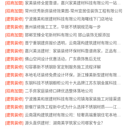
[招商加盟]
家美装修全屋靠谱，嘉兴家美建材科技有限公司一站式省心
[招商加盟]
常州优秀新房装修效果图-常州宜居佳装饰工程有限公司
[建筑装修]
宁波雅美和居建材科技有限公司海曙线下门店地址
[建筑装修]
惠州装修施工工艺，华居不锈钢规范每一步
[招商加盟]
邯郸至臻全宅新材料有限公司 邯山装饰无醛添加
[建筑装修]
晋宁重钢建房报价透明，云南晟构建筑建材有限公司为您详解
[建筑装修]
嘉兴美派建材：家装装修环保材料靠谱商家，正品有保障
[建筑装修]
佛山空间设计优惠活动，广东鼎饰售后无忧
[建筑装修]
句容慕新不锈钢卧室定制服务施工流程详解
[建筑装修]
本地毛坯装修免费设计环保，浙江臻美新型建材有限公司省心装新家
[建筑装修]
东钢科技不锈钢橱柜公司十大品牌江苏东钢金属科技有限公司
[招商加盟]
二手房家庭装修口碑优选整体落地公司
[建筑装修]
宁波雅美和居建材科技有限公司镇海家装施工对接渠道
[建筑装修]
厨餐厅装饰工程新中式为什么选择不锈钢材质——江苏东钢金属家居
[建筑装修]
云南晟构建筑建材有限公司：轻奢高端重钢住宅本地维保
[建筑装修]
源头直供建材：湖南美学筑家公司哪家专业？