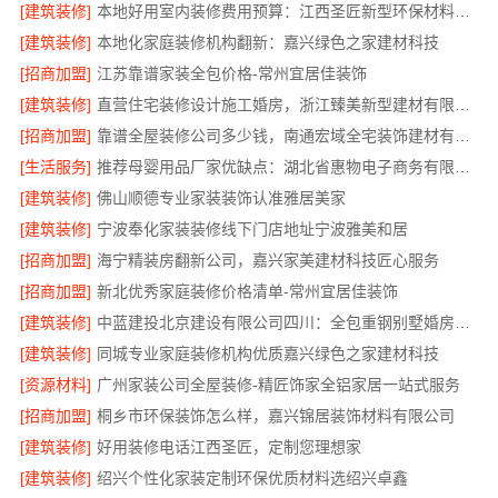
[建筑装修]
本地好用室内装修费用预算：江西圣匠新型环保材料有限公司
[建筑装修]
本地化家庭装修机构翻新：嘉兴绿色之家建材科技
[招商加盟]
江苏靠谱家装全包价格-常州宜居佳装饰
[建筑装修]
直营住宅装修设计施工婚房，浙江臻美新型建材有限公司品质打造
[招商加盟]
靠谱全屋装修公司多少钱，南通宏域全宅装饰建材有限公司
[生活服务]
推荐母婴用品厂家优缺点：湖北省惠物电子商务有限公司
[建筑装修]
佛山顺德专业家装装饰认准雅居美家
[建筑装修]
宁波奉化家装装修线下门店地址宁波雅美和居
[招商加盟]
海宁精装房翻新公司，嘉兴家美建材科技匠心服务
[招商加盟]
新北优秀家庭装修价格清单-常州宜居佳装饰
[建筑装修]
中蓝建投北京建设有限公司四川：全包重钢别墅婚房布置
[建筑装修]
同城专业家庭装修机构优质嘉兴绿色之家建材科技
[资源材料]
广州家装公司全屋装修-精匠饰家全铝家居一站式服务
[招商加盟]
桐乡市环保装饰怎么样，嘉兴锦居装饰材料有限公司
[建筑装修]
好用装修电话江西圣匠，定制您理想家
[建筑装修]
绍兴个性化家装定制环保优质材料选绍兴卓鑫