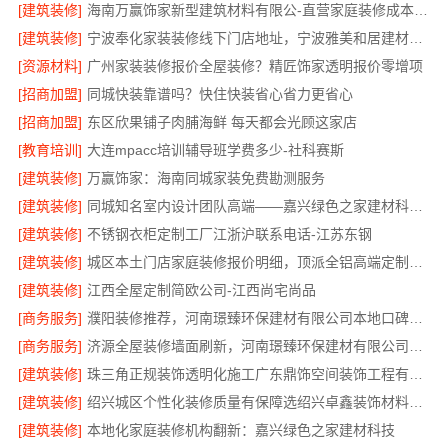
[建筑装修]
海南万赢饰家新型建筑材料有限公-直营家庭装修成本管控
[建筑装修]
宁波奉化家装装修线下门店地址，宁波雅美和居建材科技有限公司到店咨询
[资源材料]
广州家装装修报价全屋装修？精匠饰家透明报价零增项
[招商加盟]
同城快装靠谱吗？快住快装省心省力更省心
[招商加盟]
东区欣果铺子肉脯海鲜 每天都会光顾这家店
[教育培训]
大连mpacc培训辅导班学费多少-社科赛斯
[建筑装修]
万赢饰家：海南同城家装免费勘测服务
[建筑装修]
同城知名室内设计团队高端——嘉兴绿色之家建材科技有限公司
[建筑装修]
不锈钢衣柜定制工厂江浙沪联系电话-江苏东钢
[建筑装修]
城区本土门店家庭装修报价明细，顶派全铝高端定制为您呈现
[建筑装修]
江西全屋定制简欧公司-江西尚宅尚品
[商务服务]
濮阳装修推荐，河南璟臻环保建材有限公司本地口碑保障
[商务服务]
济源全屋装修墙面刷新，河南璟臻环保建材有限公司环保施工
[建筑装修]
珠三角正规装饰透明化施工广东鼎饰空间装饰工程有限公司
[建筑装修]
绍兴城区个性化装修质量有保障选绍兴卓鑫装饰材料有限公司
[建筑装修]
本地化家庭装修机构翻新：嘉兴绿色之家建材科技