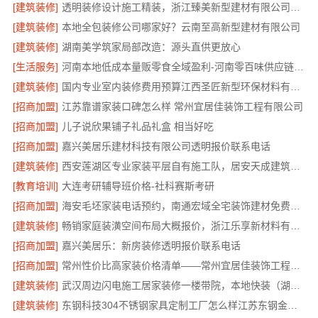
[建筑装修]
透明装修设计施工精装，浙江臻美新型建材有限公司无增项
[建筑装修]
本地全包装修公司哪家好？云南至高新型建材有限公司
[建筑装修]
湖南美学筑家局部改造：源头直供更放心
[生活服务]
河南本地低成本量贩零食全域盈利-河南零百味供应链有限公司
[建筑装修]
国内专业室内装修费用预算江西圣匠新型环保材料有限公司
[招商加盟]
江苏靠谱家装口碑怎么样 常州宜居佳装饰工程有限公司
[招商加盟]
儿子说欣果铺子礼品礼盒 相当好吃
[招商加盟]
嘉兴美居乐建材科技有限公司透明报价联系电话
[建筑装修]
西安莲湖区专业家装平层自有施工队，居安天成建筑工程有限责任公司
[教育培训]
大连考研辅导班价格-社科赛斯考研
[招商加盟]
海安毛坯家装电话预约，南通宏域全宅装饰建材免费设计
[建筑装修]
畅销家庭装潢空间布局大概报价，浙江乐享新材料有限公司透明报价
[招商加盟]
嘉兴美居乐：新房装修透明报价联系电话
[招商加盟]
常州性价比高家装价格清单——常州宜居佳装饰工程有限公司分享
[建筑装修]
武汉周边闪电施工居家装修一楼带院，本地快装（湖北）科技有限公司
[建筑装修]
东钢科技304不锈钢家具定制工厂怎么样江苏东钢金属科技有限公司