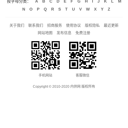
按字母分类：
A
B
C
D
E
F
G
H
I
J
K
L
M
N
O
P
Q
R
S
T
U
V
W
X
Y
Z
关于我们
联系我们
招商服务
使用协议
版权隐私
最近更新
网站地图
发布信息
免费注册
手机网站
客服微信
Copyright © 2010-2020 内供网 版权所有