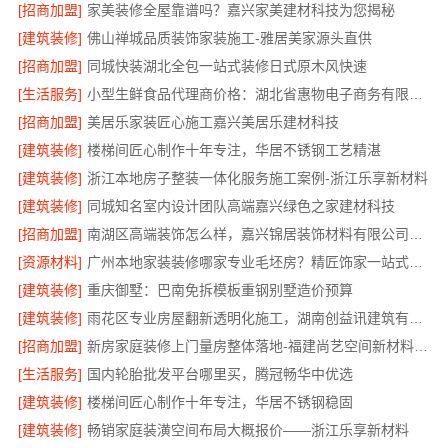
[招商加盟]
家美装修全屋靠谱吗？嘉兴家美建材科技为您揭秘
[建筑装修]
佛山禅城品质装饰家装施工-雅居美家源头直供
[招商加盟]
同城快装湖北全包一站式装修日式原木风快速
[生活服务]
小型生鲜食品代理商价格：湖北省惠物电子商务有限公司
[招商加盟]
美居乐家装匠心施工嘉兴美居乐建材科技
[建筑装修]
楼梯间匠心制作十年专注，华居不锈钢工艺精湛
[建筑装修]
浙江本地房子整装一体化服务施工案例-浙江乐享新材料
[建筑装修]
同城知名室内设计团队高端嘉兴绿色之家建材科技
[招商加盟]
南湖区高端装饰怎么样，嘉兴锦居装饰材料有限公司值得信赖
[资源材料]
广州本地家装装修哪家专业毛坯房？精匠饰家一站式服务
[建筑装修]
重庆御墅：巴南免拆模板重钢别墅造价预算
[建筑装修]
雨花区专业房屋翻新透明化施工，湖南创益讯建筑有限公司品质保障
[招商加盟]
新房家庭装修上门量房整体落地-福建尚艺空间新材料科技有限公司
[生活服务]
国内轮胎批发平台哪里买，腾冠畅华中优选
[建筑装修]
楼梯间匠心制作十年专注，华居不锈钢稳固
[建筑装修]
畅销家庭装潢空间布局大概报价——浙江乐享新材料