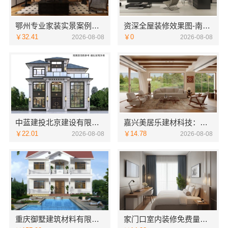
鄂州专业家装实景案例，百年米莱装饰公司
资深全屋装修效果图-南通宏域全宅装饰建材有限公司
￥32.41
￥0
2026-08-08
2026-08-08
中蓝建投北京建设有限公司四川：重钢别墅局部改造
嘉兴美居乐建材科技：嘉兴周边美居乐房屋装修联系电话
￥22.01
￥14.78
2026-08-08
2026-08-08
重庆御墅建筑材料有限公司：本地免拆模板多少钱一平
家门口室内装修免费量房，浙江宜美嘉装饰贴心服务