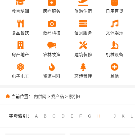
教育培训
医疗服务
旅游住宿
日用百货
食品餐饮
数码科技
信息服务
文体娱乐
房产地产
农林牧渔
建筑装修
机械设备
电子电工
资源材料
环境管理
其他
当前位置：
内供网
>
找产品
>
索引H
字母索引：
A
B
C
D
E
F
G
H
I
J
K
L