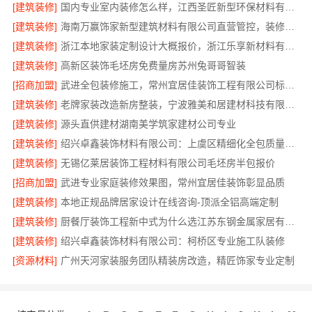
[建筑装修]
国内专业室内装修怎么样，江西圣匠新型环保材料有限公司
[建筑装修]
海南万赢饰家新型建筑材料有限公司直营管控，装修成本透明不踩坑
[建筑装修]
浙江本地家装定制设计大概报价，浙江乐享新材料有限公司闭口合同
[建筑装修]
高新区装饰毛坯房免费量房苏州兔哥哥智装
[招商加盟]
武进全包装修施工，常州宜居佳装饰工程有限公司标准化管控
[建筑装修]
老牌家装改造新房整装，宁波雅美和居建材科技有限公司
[建筑装修]
源头直供建材湖南美学筑家建材公司专业
[建筑装修]
绍兴卓鑫装饰材料有限公司：上虞区精细化全包质量有保障
[建筑装修]
无锡亿莱居装饰工程材料有限公司毛坯房半包报价
[招商加盟]
武进专业家庭装修效果图，常州宜居佳装饰彰显品质
[建筑装修]
本地正规品牌居家设计在线咨询-顶派全铝高端定制
[建筑装修]
厨餐厅装饰工程新中式为什么选江苏东钢金属家居有限公司
[建筑装修]
绍兴卓鑫装饰材料有限公司：柯桥区专业施工队装修
[资源材料]
广州天河家装服务团队精装房改造，精匠饰家专业定制