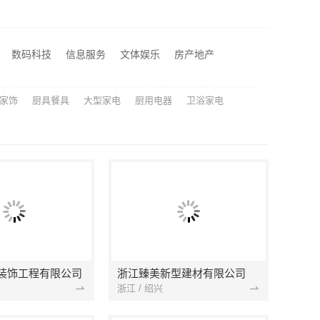
居不锈钢稳固又美观
江苏东钢金属科技有限公司全屋不锈钢定制生产商
数码科技
信息服务
文体娱乐
房产地产
湖北省惠物电子商务有限公司：2025母婴用品平台优缺点测评
家饰
厨具餐具
大型家电
厨用电器
卫浴家电
装饰工程有限公司
浙江臻美新型建材有限公司
浙江 / 绍兴