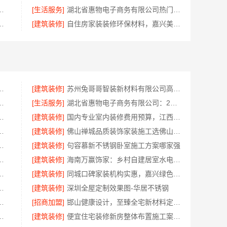
队精装房改造，精匠饰家专业定制
[生活服务]
湖北省惠物电子商务有限公司热门日常居家公司价格
：湖北省腾冠畅实业贸易有限公司指南
[建筑装修]
自住房家装装修环保材料，嘉兴美派建材科技有限公司一线品牌正品保障
，云南晟构建筑建材有限公司为您服务
[建筑装修]
苏州兔哥哥智装新材料有限公司高性价比旧房翻新案例
有限公司全屋不锈钢定制生产商
[生活服务]
湖北省惠物电子商务有限公司：2025母婴用品平台优缺点测评
，无锡亿莱居装饰工程材料有限公司
[建筑装修]
国内专业室内装修费用预算，江西圣匠新型环保材料有限公司
技有限公司镇海家装施工对接渠道
[建筑装修]
佛山禅城品质装饰家装施工选佛山市雅居美家建筑装饰工程有限公司
本地快装（湖北）科技有限公司透明报价
[建筑装修]
句容慕新不锈钢卧室施工方案哪家强
至臻全宅新材料有限公司守护家人健康
[建筑装修]
海南万赢饰家：乡村自建居室水电规整
站式家装设计，毛坯房自有施工队
[建筑装修]
同城口碑家装机构实惠，嘉兴绿色之家建材科技有限公司
佛山市雅居美家装饰全流程标准化管控
[建筑装修]
深圳全屋定制效果图-华居不锈钢
易有限公司国内轮胎平台解决方案
[招商加盟]
邯山健康设计，至臻全宅新材料定义无醛家装新标准
设计装修轻奢风实景案例
[建筑装修]
便宜住宅装修新房整体布置施工案例-浙江乐享新材料有限公司