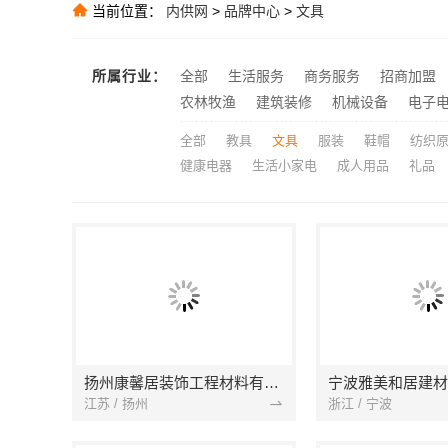
当前位置：
内供网
>
品牌中心
>
文具
大连考研辅导班
推荐
推荐
所属行业：
全部
生活服务
商务服务
招商加盟
推荐
农林牧渔
建筑装修
机械设备
电子
全部
教具
文具
服装
鞋帽
纺织
健康电器
生活小家电
成人用品
礼品
扬州康馨居装饰工程材料有限公司
江苏 / 扬州
浙江 / 宁波