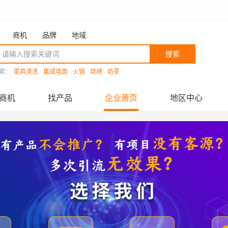
商机
品牌
地域
搜索
索：
家具清洗
集成墙面
火锅
烧烤
奶茶
商机
找产品
企业黄页
地区中心