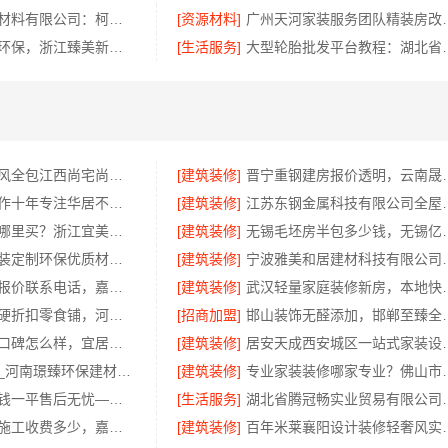
绍兴卓鑫装饰材料有限公司：柯桥区专业施工队装修
[资源材料]
广州天河家装服务团
金华旧房改造环保，浙江臻美新型建材有限公司为您把关
[生活服务]
大型轮胎批发平台教程
江西装修原木风全包江西尚宅尚品新型环保材料有限公司
[建筑装修]
晋宁重钢建房报价透明
楼梯间匠心制作十年专注华居不锈钢稳固又美观
[建筑装修]
江苏东钢金属科技
城西家庭装修哪里买？浙江宜美嘉装饰工程有限公司
[建筑装修]
无锡毛坯房半包多少钱
绍兴个性化家装定制环保优质材料，绍兴卓鑫装饰材料有限公司
[建筑装修]
宁波雅美和居建材科
家庭装潢透明报价联系电话，嘉兴美居乐
[建筑装修]
武汉轻量家庭装修新房，
社区线下实体硬折扣零食铺，河南零百味供应链有限公司全域盈利
[招商加盟]
邯山装饰无醛添加，邯郸
江苏靠谱家装口碑怎么样，宜居佳装饰匠心品质
[建筑装修]
居安天成西安城区一
洛阳装饰费用_河南璟臻环保建材有限公司透明报价无隐形消费
[建筑装修]
专业家装装修哪家专业？
深圳装饰多少钱一平售后无忧——广东鼎饰空间装饰工程有限公司
[生活服务]
湖北省腾冠畅实业贸
新房装修匠心施工收费多少，嘉兴美居乐建材科技有限公司
[建筑装修]
百年米莱襄阳