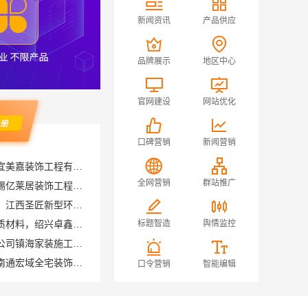
新闻资讯
产品供应
品牌展示
地区中心
官网建设
网站优化
口碑营销
新闻营销
城西家庭装修哪里买？浙江宜美嘉装饰工程有限公司
无锡毛坯房半包多少钱，无锡亿莱居装饰工程材料有限公司
全网营销
群站推广
国内专业室内装修费用预算，江西圣匠新型环保材料有限公司
绍兴个性化家装定制环保优质材料，绍兴卓鑫装饰材料有限公司
标题智造
舆情监控
宁波雅美和居建材科技有限公司镇海家装施工对接渠道
南通海安毛坯装饰公司设计南通宏域全宅装饰建材有限公司
口令营销
智能编辑
江西装修原木风全包江西尚宅尚品新型环保材料有限公司
晋宁重钢建房报价透明，云南晟构建筑建材有限公司为您服务
苏州兔哥哥智装新材料有限公司高性价比旧房翻新案例