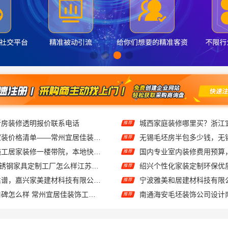
新房装修透明报价联系电话
推荐
常州性价比高家装价格清单——常州宜居佳装饰工程有限公司分享
推荐
武汉周边闪电施工居家装修一楼带院，本地快装（湖北）科技有限公司
推荐
东钢科技304不锈钢家具定制工厂怎么样江苏东钢金属科技有限公司
推荐
家美装修全屋靠谱，嘉兴家美建材科技有限公司一站式省心
推荐
江苏靠谱家装口碑怎么样 常州宜居佳装饰工程有限公司
推荐
礼品礼盒 相当好吃
推荐
材科技有限公司透明报价联系电话
推荐
西安莲湖区专业家装平层自有施工队，居安天成建筑工程有限责任公司
推荐