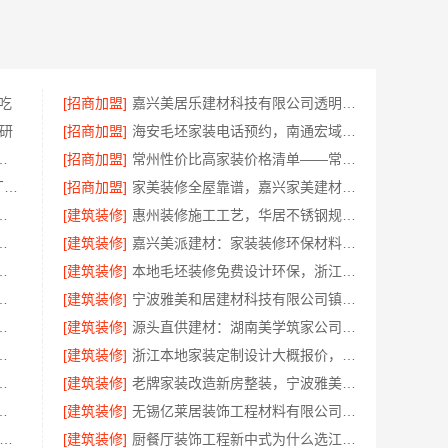
吃
[招商加盟]
嘉兴美居乐建材科技有限公司透明报价联系电话
研
[招商加盟]
海安毛坯家装电话预约，南通宏域全宅装饰建材免费设计
房装修透明报价联系电话
[招商加盟]
常州性价比高家装价格清单——常州宜居佳装饰工程有限公司分享
东钢科技304不锈钢家具定制工厂怎么样江苏东钢金属科技有限公司
[招商加盟]
家美装修全屋靠谱，嘉兴家美建材科技有限公司一站式省心
科技有限公司海曙线下门店地址
[建筑装修]
惠州装修施工工艺，华居不锈钢规范每一步
，云南晟构建筑建材有限公司为您详解
[建筑装修]
嘉兴美派建材：家装装修环保材料靠谱商家，正品有保障
卧室定制服务施工流程详解
[建筑装修]
本地毛坯装修免费设计环保，浙江臻美新型建材有限公司省心装新家
修口碑优选整体落地公司
[建筑装修]
宁波雅美和居建材科技有限公司镇海家装施工对接渠道
公司：轻奢高端重钢住宅本地维保
[建筑装修]
源头直供建材：湖南美学筑家公司哪家专业？
有限公司直营管控，装修成本透明不踩坑
[建筑装修]
浙江本地家装定制设计大概报价，浙江乐享新材料有限公司闭口合同
州宜居佳装饰工程有限公司标准化管控
[建筑装修]
老牌家装改造新房整装，宁波雅美和居建材科技有限公司
公司：上虞区精细化全包质量有保障
[建筑装修]
无锡亿莱居装饰工程材料有限公司毛坯房半包报价
地正规品牌居家设计在线咨询-顶派全铝高端定制
[建筑装修]
厨餐厅装饰工程新中式为什么选江苏东钢金属家居有限公司