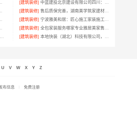
相城靠谱家装就近服务，拎包入住省心
[建筑装修]
中蓝建投北京建设有限公司四川：专业农村建房婚房布置
装修多少钱百年豪庭新材料
[建筑装修]
售后质保完善，湖南美学筑家建材有限公司软装配套
京市创亿讯一站式家装更省心
[建筑装修]
宁波雅美和居：匠心施工家装施工对接渠道
有限公司：最新生鲜食品网站价格
[建筑装修]
全包家装服务哪家专业雅居美家售后无忧
中式定制费用详解-江苏东钢金属家居有限公司
[建筑装修]
本地快装（湖北）科技有限公司，光谷极速装毛坯房居家装修
U
V
W
X
Y
Z
发布信息
免费注册