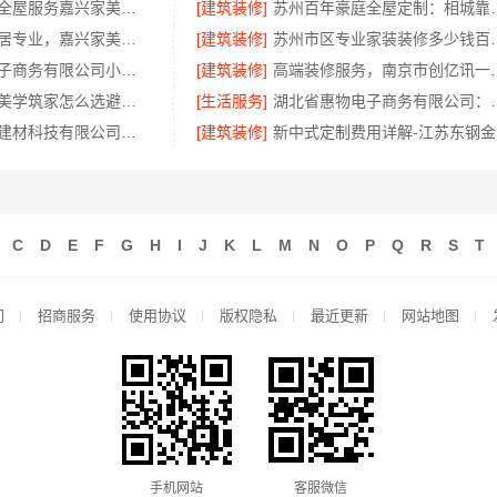
平湖新房装修全屋服务嘉兴家美建材科技有限公司
[建筑装修]
苏州百年豪庭全屋定制：
南湖区装修家居专业，嘉兴家美建材科技有限公司值得信赖
[建筑装修]
苏州市区专业家装
湖北省惠物电子商务有限公司小型生鲜食品代理商价格
[建筑装修]
高端装修服务，南
湖南建材装修美学筑家怎么选避坑指南
[生活服务]
湖北省惠物电子商务
嘉兴绿色之家建材科技有限公司专业家装公司高端
[建筑装修]
新
C
D
E
F
G
H
I
J
K
L
M
N
O
P
Q
R
S
T
们
招商服务
使用协议
版权隐私
最近更新
网站地图
手机网站
客服微信