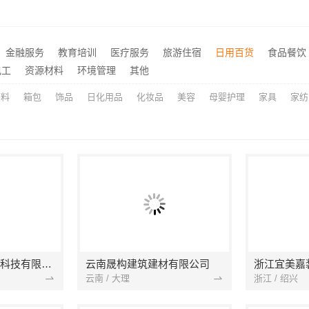
价格-社科赛斯考研
楼梯间匠心制作十年专注华
推荐
海安毛坯家装电话预约，南通宏域全宅装饰建材免费设计
推荐
金融服务
教育培训
医疗服务
旅游住宿
日用百货
食品餐饮
畅销家庭装潢空间布局大概报价，浙江乐享新材料有限公司透明报价
推荐
电工
资源材料
环境管理
其他
原料
箱包
饰品
日化用品
化妆品
美容
母婴护理
家具
家纺
宁波雅美和居建材科技有限公司
云南晟构建筑建材有限公司
浙江宜美嘉
云南 / 大理
浙江 / 绍兴