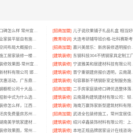
江苏靠谱家装口碑怎么样 常州宜居佳装饰工程有限公司
[招商加盟]
儿子说欣果铺子礼品礼盒 相当好
西安莲湖区专业家装平层自有施工队，居安天成建筑工程有限责任公司
[教育培训]
大连考研辅导班价格-社科赛斯考
畅销家庭装潢空间布局大概报价，浙江乐享新材料有限公司透明报价
[招商加盟]
嘉兴美居乐：新
武汉周边闪电施工居家装修一楼带院，本地快装（湖北）科技有限公司
[建筑装修]
常州优秀新房装修效果图-常州宜居佳装饰工程有限公司
[建筑装修]
宁波雅美和居建材
邯郸至臻全宅新材料有限公司 邯山装饰无醛添加
[建筑装修]
晋宁重钢建房报价透明
佛山空间设计优惠活动，广东鼎饰售后无忧
[建筑装修]
句容慕新不锈钢
东钢科技不锈钢橱柜公司十大品牌江苏东钢金属科技有限公司
[招商加盟]
二手房家庭装
厨餐厅装饰工程新中式为什么选择不锈钢材质——江苏东钢金属家居
[建筑装修]
云南晟构建筑建材有限
国内专业室内装修怎么样，江西圣匠新型环保材料有限公司
[建筑装修]
海南万赢饰家新型建筑材料
高新区装饰毛坯房免费量房苏州兔哥哥智装
[招商加盟]
武进全包装修施工，常
源头直供建材湖南美学筑家建材公司专业
[建筑装修]
绍兴卓鑫装饰材料有限
武进专业家庭装修效果图，常州宜居佳装饰彰显品质
[建筑装修]
本