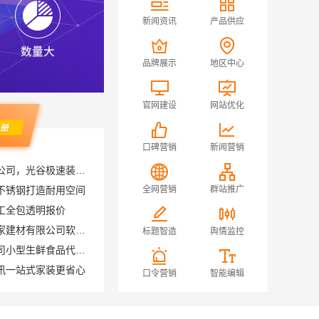
新闻资讯
产品供应
品牌展示
地区中心
官网建设
网站优化
口碑营销
新闻营销
本地快装（湖北）科技有限公司，光谷极速装毛坯房居家装修
不锈钢打造耐用空间
全网营销
群站推广
工全包透明报价
售后质保完善，湖南美学筑家建材有限公司软装配套
标题智造
舆情监控
湖北省惠物电子商务有限公司小型生鲜食品代理商价格
讯一站式家装更省心
口令营销
智能编辑
装施工对接渠道
选避坑指南
湖北省惠物电子商务有限公司：最新生鲜食品网站价格