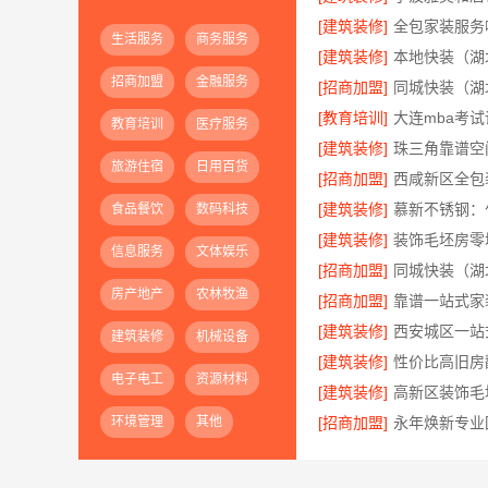
[建筑装修]
生活服务
商务服务
[建筑装修]
招商加盟
金融服务
[招商加盟]
[教育培训]
教育培训
医疗服务
[建筑装修]
旅游住宿
日用百货
[招商加盟]
[建筑装修]
慕新不锈钢：
食品餐饮
数码科技
[建筑装修]
信息服务
文体娱乐
[招商加盟]
房产地产
农林牧渔
[招商加盟]
[建筑装修]
建筑装修
机械设备
[建筑装修]
电子电工
资源材料
[建筑装修]
环境管理
其他
[招商加盟]