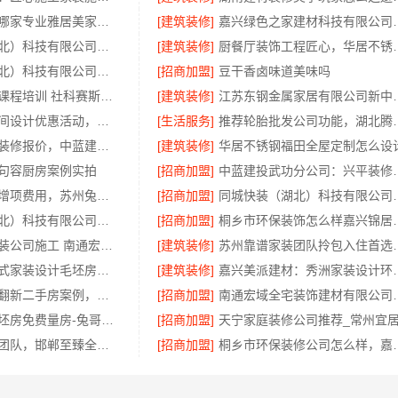
全包家装服务哪家专业雅居美家售后无忧
[建筑装修]
嘉兴绿色之家建材
本地快装（湖北）科技有限公司，光谷极速装毛坯房居家装修
[建筑装修]
厨餐厅装饰工程匠
同城快装（湖北）科技有限公司本地婚房一站式装修，一口价更省心
[招商加盟]
豆干香卤味道美味吗
大连mba考试课程培训 社科赛斯MBA专业辅导备考不盲目
[建筑装修]
江苏东钢金属家居
珠三角靠谱空间设计优惠活动，广东鼎饰空间装饰工程有限公司
[生活服务]
推荐轮胎批发公司
西咸新区全包装修报价，中蓝建投（北京）建设有限公司武功分公司
[建筑装修]
华居不锈钢福田全屋定制怎么设
句容厨房案例实拍
[招商加盟]
中蓝建投武功
装饰毛坯房零增项费用，苏州兔哥哥智装新材料有限公司签约即锁定预算
[招商加盟]
同城快装（湖北）科
同城快装（湖北）科技有限公司急装家装，报价透明省心
[招商加盟]
桐乡市环保装饰怎
靠谱一站式家装公司施工 南通宏域全宅装饰建材有限公司
[建筑装修]
苏州靠谱家装团队拎包入
西安城区一站式家装设计毛坯房自有施工队-居安天成
[建筑装修]
嘉兴美派建材：
性价比高旧房翻新二手房案例，苏州兔哥哥智装新材料实景分享
[招商加盟]
南通宏域全宅装饰建
高新区装饰毛坯房免费量房-兔哥哥智装预约上门
[招商加盟]
永年焕新专业团队，邯郸至臻全宅新材料有限公司标准化施工效率高
[招商加盟]
桐乡市环保装修公司怎么