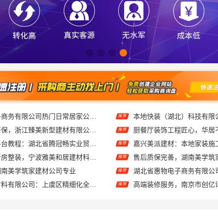
湖北省惠物电子商务有限公司热门日常居家公司价格
推荐
金华旧房改造环保，浙江臻美新型建材有限公司为您把关
厨餐厅装饰工程匠心，华居
推荐
大型轮胎批发平台教程：湖北省腾冠畅实业贸易有限公司指南
嘉兴美派建材：本地家装施
推荐
老牌家装改造新房整装，宁波雅美和居建材科技有限公司
推荐
湖南美学筑家建材公司专业
推荐
绍兴卓鑫装饰材料有限公司：上虞区精细化全包质量有保障
高端装修服务，南京市创亿
推荐
无锡亿莱居装饰工程材料有限公司毛坯房半包报价
宁波雅美和居：匠心施工家
推荐
武进专业家庭装修效果图，常州宜居佳装饰彰显品质
湖南建材装修美学筑家怎么
推荐
本地正规品牌居家设计在线咨询-顶派全铝高端定制
推荐