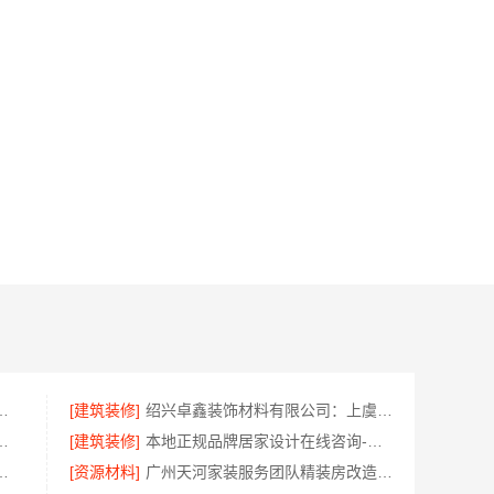
南美学筑家建材公司专业
[建筑装修]
绍兴卓鑫装饰材料有限公司：上虞区精细化全包质量有保障
果图，常州宜居佳装饰彰显品质
[建筑装修]
本地正规品牌居家设计在线咨询-顶派全铝高端定制
限公司：柯桥区专业施工队装修
[资源材料]
广州天河家装服务团队精装房改造，精匠饰家专业定制