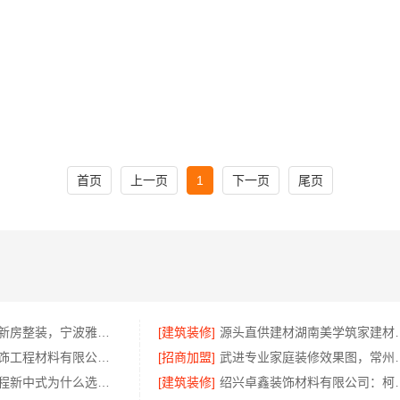
首页
上一页
1
下一页
尾页
老牌家装改造新房整装，宁波雅美和居建材科技有限公司
[建筑装修]
源头直供建材湖
无锡亿莱居装饰工程材料有限公司毛坯房半包报价
[招商加盟]
武进专业家庭装修效
厨餐厅装饰工程新中式为什么选江苏东钢金属家居有限公司
[建筑装修]
绍兴卓鑫装饰材料有