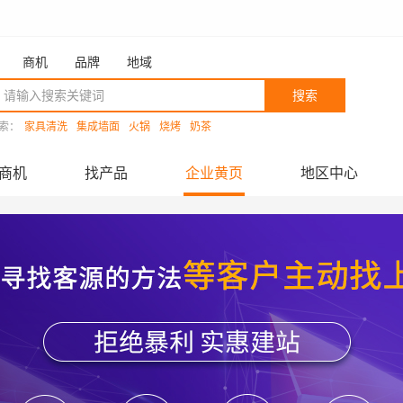
商机
品牌
地域
搜索
索：
家具清洗
集成墙面
火锅
烧烤
奶茶
商机
找产品
企业黄页
地区中心