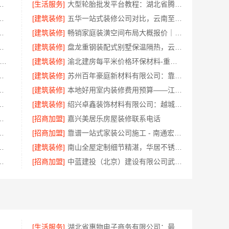
江臻美新型建材有限公司为您把关
[生活服务]
大型轮胎批发平台教程：湖北省腾冠畅实业贸易有限公司指南
实景案例，顶派全铝高端定制
[建筑装修]
五华一站式装修公司对比，云南至高新型建材有限公司领先
程匠心，华居不锈钢打造
[建筑装修]
畅销家庭装潢空间布局大概报价｜浙江乐享新材料有限公司
周边房屋装修联系电话一键咨询
[建筑装修]
盘龙重钢装配式别墅保温隔热，云南晟构建筑建材有限公司打造
锡旧房安装哪家专业-无锡亿莱居装饰工程材料有限公司
[建筑装修]
渝北建房每平米价格环保材料-重庆御墅建筑材料有限公司
房嘉兴锦居装饰材料有限公司
[建筑装修]
苏州百年豪庭新材料有限公司：靠谱家装装修拎包入住费用
，苏州兔哥哥智装新材料有限公司高效交付
[建筑装修]
本地好用室内装修费用预算——江西圣匠新型环保材料有限公司
钢厨房施工方案全解析
[建筑装修]
绍兴卓鑫装饰材料有限公司：越城区个性化家装质量保障
：长沙正规家装零增项承诺
[招商加盟]
嘉兴美居乐房屋装修联系电话
限公司南湖区装修家居专业放心
[招商加盟]
靠谱一站式家装公司施工 - 南通宏域全宅装饰建材有限公司
哪家专业？源头直供更可靠
[建筑装修]
南山全屋定制细节精湛，华居不锈钢品质保障
公司越城区个性化家装质量有保障
[招商加盟]
中蓝建投（北京）建设有限公司武功分公司厨房半包装修北欧风
美学筑家怎么选避坑指南
[生活服务]
湖北省惠物电子商务有限公司：最新生鲜食品网站价格