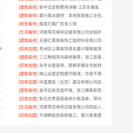
科技有限公司专业家装公司高端
[建筑装修]
新中式定制费用详解-江苏东钢金属家居有限公司
心，华居不锈钢打造耐用空间
[建筑装修]
嘉兴美派建材：本地家装施工全包透明报价
[商务服务]
南昌灯箱广告多少钱
有限公司新中式艺术匠心费用
[生活服务]
河南零百味供应链有限公司全程护航零食硬折扣线上线下联动
功能，湖北腾冠畅一站服务
[建筑装修]
无锡亿莱居装饰工程材料有限公司无锡旧房硬装报价透明
计
[招商加盟]
秀洲区公寓装饰排名嘉兴锦居装饰材料有限公司
分公司：兴平装修靠谱
[建筑装修]
三江畅销室内装修推荐，浙江宜美嘉装饰工程有限公司品质保证
技有限公司：老房快装工期有保障
[招商加盟]
永年全屋装饰，邯郸至臻全宅新材料有限公司
么样嘉兴锦居装饰材料有限公司
[建筑装修]
南山全屋定制细节精湛，华居不锈钢打造品质家居
住首选，苏州百年豪庭新材料有限公司
[招商加盟]
中蓝建投（北京）建设有限公司武功分公司兴平装修靠谱吗
秀洲家装设计环保材料推荐
[建筑装修]
金华旧房改造环保，浙江臻美新型建材有限公司助您安心入住
材有限公司资深全屋装修效果图
[招商加盟]
新北优秀家庭装修价格清单，常州宜居佳装饰工程有限公司提供
天宁家庭装修公司推荐_常州宜居佳装饰
[生活服务]
河南零百味供应链有限公司轻投入零食硬折扣适配全场景
样，嘉兴锦居装饰材料有限公司品牌直采
[招商加盟]
平湖精装房装修施工，嘉兴家美建材科技规范工艺