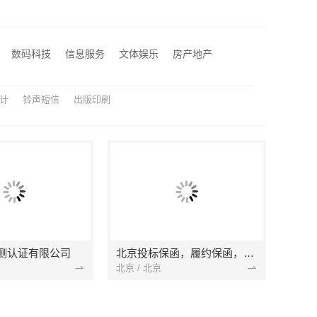
美家售后无忧
嘉兴绿色之家建材科技有限公司专业家装公司高端
数码科技
信息服务
文体娱乐
房产地产
新中式定制费用详解-江苏东钢金属家居有限公司
计
铃声短信
出版印刷
测认证有限公司
北京投标保函，履约保函，预付款保函，银行保函，农民工工资保函 ，诉讼保全保函
北京 / 北京