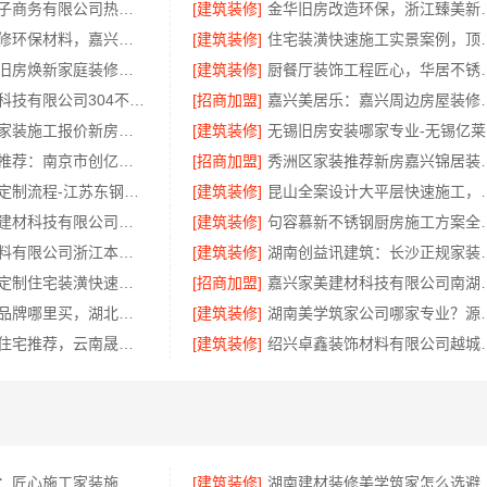
湖北省惠物电子商务有限公司热门日常居家公司价格
[建筑装修]
金华旧房改造环保，浙
自住房家装装修环保材料，嘉兴美派建材科技有限公司一线品牌正品保障
[建筑装修]
住宅装潢快速施工
海南万赢饰家旧房焕新家庭装修吊顶造型
[建筑装修]
厨餐厅装饰工
江苏东钢金属科技有限公司304不锈钢家具厂家全国地址
[招商加盟]
嘉兴美居乐：嘉兴
苏州本地全包家装施工报价新房苏州百年豪庭新材料有限公司透明报价
[建筑装修]
无
高端装修公司推荐：南京市创亿讯环保全包品质服务
[招商加盟]
秀洲区家装推荐新
现代轻奢豪宅定制流程-江苏东钢金属家居有限公司
[建筑装修]
昆山全案设计大平层快速施工
嘉兴绿色之家建材科技有限公司：口碑家装实惠装修服务
[建筑装修]
句容慕新不锈
浙江乐享新材料有限公司浙江本地房子整装一体化服务施工案例
[建筑装修]
湖南创益讯建筑
顶派全铝高端定制住宅装潢快速施工实景案例
[招商加盟]
嘉兴家美建材科技有
线上轮胎批发品牌哪里买，湖北省腾冠畅实业贸易有限公司一手货源
[建筑装修]
湖南美学筑家公司
复式层构重钢住宅推荐，云南晟构建筑建材有限公司值得信赖
[建筑装修]
绍兴卓鑫装饰材料有限
宁波雅美和居：匠心施工家装施工对接渠道
[建筑装修]
湖南建材装修