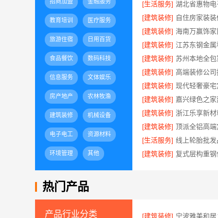
招商加盟
金融服务
[生活服务]
[建筑装修]
教育培训
医疗服务
[建筑装修]
旅游住宿
日用百货
[建筑装修]
[建筑装修]
食品餐饮
数码科技
[建筑装修]
信息服务
文体娱乐
[建筑装修]
房产地产
农林牧渔
[建筑装修]
[建筑装修]
建筑装修
机械设备
[建筑装修]
电子电工
资源材料
[生活服务]
环境管理
其他
[建筑装修]
热门产品
产品行业分类
[建筑装修]