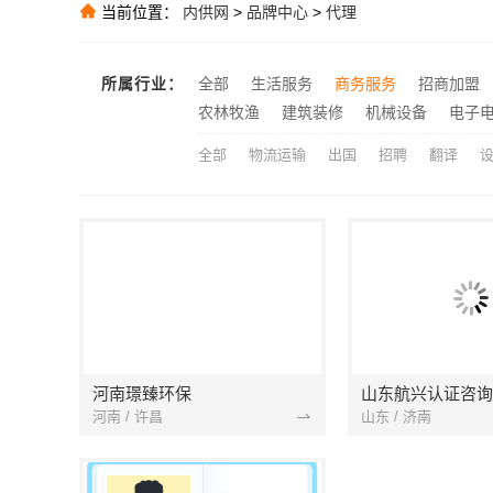
当前位置：
内供网
>
品牌中心
>
代理
推荐
推荐
所属行业：
全部
生活服务
商务服务
招商加盟
推荐
农林牧渔
建筑装修
机械设备
电子
全部
物流运输
出国
招聘
翻译
河南璟臻环保
山东航兴认证咨询
河南 / 许昌
山东 / 济南