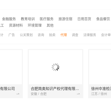
厨餐厅装饰工程新中式为什么选江苏东钢金属家居有限公司
全包家装服务哪家专业雅居
推荐
绍兴卓鑫装饰材料有限公司：柯桥区专业施工队装修
推荐
金融服务
教育培训
医疗服务
旅游住宿
日用百货
食品餐饮
广州天河家装服务团队精装房改造，精匠饰家专业定制
推荐
电工
资源材料
环境管理
其他
设计
广告
公关策划
咨询
拍卖
代理
调查
法律服务
会计审
有限公司
合肥简奥知识产权代理有限公司
徐州中准检
安徽 / 合肥
江苏 / 徐州