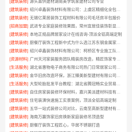
[建筑装修]
源头直供建材湖南美学筑家建材公司专业
[建筑装修]
绍兴卓鑫装饰材料有限公司：上虞区精细化全包质量有保障
[建筑装修]
无锡亿莱居装饰工程材料有限公司毛坯房半包报价
[招商加盟]
武进专业家庭装修效果图，常州宜居佳装饰彰显品质
[建筑装修]
本地正规品牌居家设计在线咨询-顶派全铝高端定制
[建筑装修]
厨餐厅装饰工程新中式为什么选江苏东钢金属家居有限公司
[建筑装修]
绍兴卓鑫装饰材料有限公司：柯桥区专业施工队装修
[资源材料]
广州天河家装服务团队精装房改造，精匠饰家专业定制
[生活服务]
湖北省惠物电子商务有限公司热门日常居家公司价格
[建筑装修]
金华旧房改造环保，浙江臻美新型建材有限公司为您把关
[生活服务]
大型轮胎批发平台教程：湖北省腾冠畅实业贸易有限公司指南
[建筑装修]
自住房家装装修环保材料，嘉兴美派建材科技有限公司一线品牌正品保障
[建筑装修]
住宅装潢快速施工实景案例，顶派全铝高端定制
[建筑装修]
五华一站式装修公司对比，云南至高新型建材有限公司领先
[建筑装修]
海南万赢饰家旧房焕新家庭装修吊顶造型
[建筑装修]
厨餐厅装饰工程匠心，华居不锈钢打造