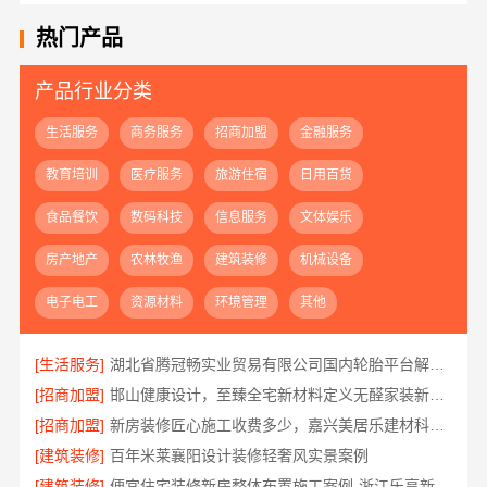
热门产品
产品行业分类
生活服务
商务服务
招商加盟
金融服务
教育培训
医疗服务
旅游住宿
日用百货
食品餐饮
数码科技
信息服务
文体娱乐
房产地产
农林牧渔
建筑装修
机械设备
电子电工
资源材料
环境管理
其他
[生活服务]
湖北省腾冠畅实业贸易有限公司国内轮胎平台解决方案
[招商加盟]
邯山健康设计，至臻全宅新材料定义无醛家装新标准
[招商加盟]
新房装修匠心施工收费多少，嘉兴美居乐建材科技有限公司
[建筑装修]
百年米莱襄阳设计装修轻奢风实景案例
[建筑装修]
便宜住宅装修新房整体布置施工案例-浙江乐享新材料有限公司