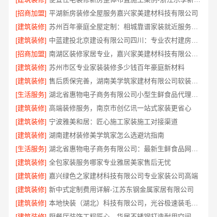
[招商加盟]
平湖新房装修全屋服务嘉兴家美建材科技有限公司
[建筑装修]
苏州百年豪庭全屋定制：相城靠谱家装就近服务，拎包入住省心
[建筑装修]
中蓝建投北京建设有限公司四川：专业农村建房婚房布置
[招商加盟]
南湖区装修家居专业，嘉兴家美建材科技有限公司值得信赖
[建筑装修]
苏州市区专业家装装修多少钱百年豪庭新材料
[建筑装修]
售后质保完善，湖南美学筑家建材有限公司软装配套
[生活服务]
湖北省惠物电子商务有限公司小型生鲜食品代理商价格
[建筑装修]
高端装修服务，南京市创亿讯一站式家装更省心
[建筑装修]
宁波雅美和居：匠心施工家装施工对接渠道
[建筑装修]
湖南建材装修美学筑家怎么选避坑指南
[生活服务]
湖北省惠物电子商务有限公司：最新生鲜食品网站价格
[建筑装修]
全包家装服务哪家专业雅居美家售后无忧
[建筑装修]
嘉兴绿色之家建材科技有限公司专业家装公司高端
[建筑装修]
新中式定制费用详解-江苏东钢金属家居有限公司
[建筑装修]
本地快装（湖北）科技有限公司，光谷极速装毛坯房居家装修
[建筑装修]
厨餐厅装饰工程匠心，华居不锈钢打造耐用空间