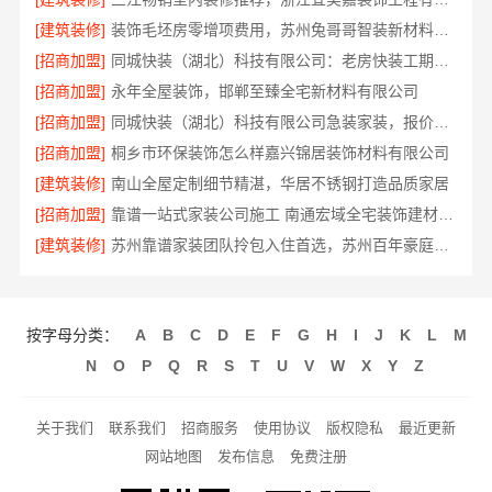
[建筑装修]
装饰毛坯房零增项费用，苏州兔哥哥智装新材料有限公司签约即锁定预算
[招商加盟]
同城快装（湖北）科技有限公司：老房快装工期有保障
[招商加盟]
永年全屋装饰，邯郸至臻全宅新材料有限公司
[招商加盟]
同城快装（湖北）科技有限公司急装家装，报价透明省心
[招商加盟]
桐乡市环保装饰怎么样嘉兴锦居装饰材料有限公司
[建筑装修]
南山全屋定制细节精湛，华居不锈钢打造品质家居
[招商加盟]
靠谱一站式家装公司施工 南通宏域全宅装饰建材有限公司
[建筑装修]
苏州靠谱家装团队拎包入住首选，苏州百年豪庭新材料有限公司
按字母分类：
A
B
C
D
E
F
G
H
I
J
K
L
M
N
O
P
Q
R
S
T
U
V
W
X
Y
Z
关于我们
联系我们
招商服务
使用协议
版权隐私
最近更新
网站地图
发布信息
免费注册