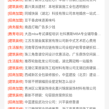
[建筑装修]
嘉兴美派建材：本地家装施工全包透明报价
[招商加盟]
同城快装（湖北）科技有限公司本地婚房一站式装修，一口价更省心
[招商加盟]
豆干香卤味道美味吗
[商务服务]
南昌灯箱广告多少钱
[教育培训]
大连mba考试课程培训 社科赛斯MBA专业辅导备考不盲目
[建筑装修]
江苏东钢金属家居有限公司新中式艺术匠心费用
[生活服务]
河南零百味供应链有限公司全程护航零食硬折扣线上线下联动
[建筑装修]
珠三角靠谱空间设计优惠活动，广东鼎饰空间装饰工程有限公司
[生活服务]
推荐轮胎批发公司功能，湖北腾冠畅一站服务
[建筑装修]
无锡亿莱居装饰工程材料有限公司无锡旧房硬装报价透明
[招商加盟]
西咸新区全包装修报价，中蓝建投（北京）建设有限公司武功分公司
[建筑装修]
华居不锈钢福田全屋定制怎么设计
[招商加盟]
秀洲区公寓装饰排名嘉兴锦居装饰材料有限公司
[建筑装修]
慕新不锈钢：句容厨房案例实拍
[招商加盟]
中蓝建投武功分公司：兴平装修靠谱
[建筑装修]
三江畅销室内装修推荐，浙江宜美嘉装饰工程有限公司品质保证