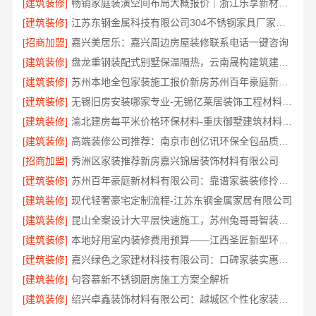
[建筑装修]
畅销家庭装潢空间布局大概报价｜浙江乐享新材料有限公司
[建筑装修]
江苏东钢金属科技有限公司304不锈钢家具厂家全国地址
[招商加盟]
嘉兴美居乐：嘉兴周边房屋装修联系电话一键咨询
[建筑装修]
盘龙重钢装配式别墅保温隔热，云南晟构建筑建材有限公司打造
[建筑装修]
苏州本地全包家装施工报价新房苏州百年豪庭新材料有限公司透明报价
[建筑装修]
无锡旧房安装哪家专业-无锡亿莱居装饰工程材料有限公司
[建筑装修]
渝北建房每平米价格环保材料-重庆御墅建筑材料有限公司
[建筑装修]
高端装修公司推荐：南京市创亿讯环保全包品质服务
[招商加盟]
秀洲区家装推荐新房嘉兴锦居装饰材料有限公司
[建筑装修]
苏州百年豪庭新材料有限公司：靠谱家装装修拎包入住费用
[建筑装修]
现代轻奢豪宅定制流程-江苏东钢金属家居有限公司
[建筑装修]
昆山全案设计大平层快速施工，苏州兔哥哥智装新材料有限公司高效交付
[建筑装修]
本地好用室内装修费用预算——江西圣匠新型环保材料有限公司
[建筑装修]
嘉兴绿色之家建材科技有限公司：口碑家装实惠装修服务
[建筑装修]
句容慕新不锈钢厨房施工方案全解析
[建筑装修]
绍兴卓鑫装饰材料有限公司：越城区个性化家装质量保障