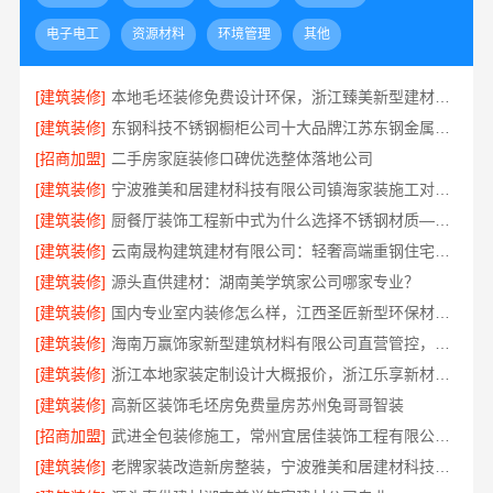
电子电工
资源材料
环境管理
其他
[建筑装修]
本地毛坯装修免费设计环保，浙江臻美新型建材有限公司省心装新家
[建筑装修]
东钢科技不锈钢橱柜公司十大品牌江苏东钢金属科技有限公司
[招商加盟]
二手房家庭装修口碑优选整体落地公司
[建筑装修]
宁波雅美和居建材科技有限公司镇海家装施工对接渠道
[建筑装修]
厨餐厅装饰工程新中式为什么选择不锈钢材质——江苏东钢金属家居
[建筑装修]
云南晟构建筑建材有限公司：轻奢高端重钢住宅本地维保
[建筑装修]
源头直供建材：湖南美学筑家公司哪家专业？
[建筑装修]
国内专业室内装修怎么样，江西圣匠新型环保材料有限公司
[建筑装修]
海南万赢饰家新型建筑材料有限公司直营管控，装修成本透明不踩坑
[建筑装修]
浙江本地家装定制设计大概报价，浙江乐享新材料有限公司闭口合同
[建筑装修]
高新区装饰毛坯房免费量房苏州兔哥哥智装
[招商加盟]
武进全包装修施工，常州宜居佳装饰工程有限公司标准化管控
[建筑装修]
老牌家装改造新房整装，宁波雅美和居建材科技有限公司