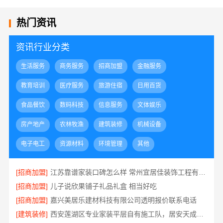
热门资讯
资讯行业分类
生活服务
商务服务
招商加盟
金融服务
教育培训
医疗服务
旅游住宿
日用百货
食品餐饮
数码科技
信息服务
文体娱乐
房产地产
农林牧渔
建筑装修
机械设备
电子电工
资源材料
环境管理
其他
[招商加盟]
江苏靠谱家装口碑怎么样 常州宜居佳装饰工程有限公司
[招商加盟]
儿子说欣果铺子礼品礼盒 相当好吃
[招商加盟]
嘉兴美居乐建材科技有限公司透明报价联系电话
[建筑装修]
西安莲湖区专业家装平层自有施工队，居安天成建筑工程有限责任公司