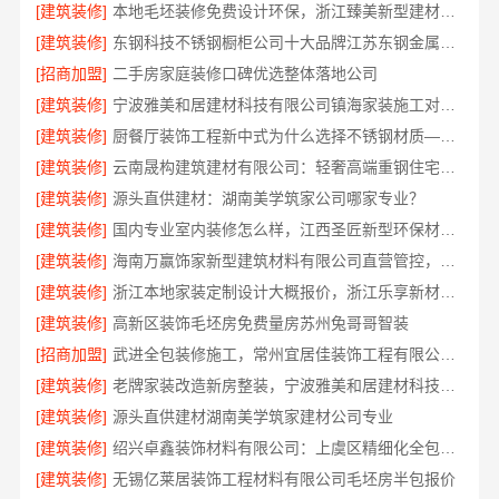
[建筑装修]
本地毛坯装修免费设计环保，浙江臻美新型建材有限公司省心装新家
[建筑装修]
东钢科技不锈钢橱柜公司十大品牌江苏东钢金属科技有限公司
[招商加盟]
二手房家庭装修口碑优选整体落地公司
[建筑装修]
宁波雅美和居建材科技有限公司镇海家装施工对接渠道
[建筑装修]
厨餐厅装饰工程新中式为什么选择不锈钢材质——江苏东钢金属家居
[建筑装修]
云南晟构建筑建材有限公司：轻奢高端重钢住宅本地维保
[建筑装修]
源头直供建材：湖南美学筑家公司哪家专业？
[建筑装修]
国内专业室内装修怎么样，江西圣匠新型环保材料有限公司
[建筑装修]
海南万赢饰家新型建筑材料有限公司直营管控，装修成本透明不踩坑
[建筑装修]
浙江本地家装定制设计大概报价，浙江乐享新材料有限公司闭口合同
[建筑装修]
高新区装饰毛坯房免费量房苏州兔哥哥智装
[招商加盟]
武进全包装修施工，常州宜居佳装饰工程有限公司标准化管控
[建筑装修]
老牌家装改造新房整装，宁波雅美和居建材科技有限公司
[建筑装修]
源头直供建材湖南美学筑家建材公司专业
[建筑装修]
绍兴卓鑫装饰材料有限公司：上虞区精细化全包质量有保障
[建筑装修]
无锡亿莱居装饰工程材料有限公司毛坯房半包报价