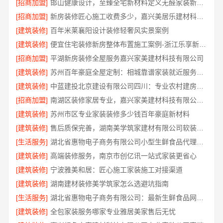
[招商加盟]
邯山健康设计，至臻全宅新材料定义无醛家装新标准
[招商加盟]
新房装修匠心施工收费多少，嘉兴美居乐建材科技有限公司
[建筑装修]
百年米莱襄阳设计装修轻奢风实景案例
[建筑装修]
便宜住宅装修新房整体布置施工案例-浙江乐享新材料有限公司
[招商加盟]
平湖新房装修全屋服务嘉兴家美建材科技有限公司
[建筑装修]
苏州百年豪庭全屋定制：相城靠谱家装就近服务，拎包入住省心
[建筑装修]
中蓝建投北京建设有限公司四川：专业农村建房婚房布置
[招商加盟]
南湖区装修家居专业，嘉兴家美建材科技有限公司值得信赖
[建筑装修]
苏州市区专业家装装修多少钱百年豪庭新材料
[建筑装修]
售后质保完善，湖南美学筑家建材有限公司软装配套
[生活服务]
湖北省惠物电子商务有限公司小型生鲜食品代理商价格
[建筑装修]
高端装修服务，南京市创亿讯一站式家装更省心
[建筑装修]
宁波雅美和居：匠心施工家装施工对接渠道
[建筑装修]
湖南建材装修美学筑家怎么选避坑指南
[生活服务]
湖北省惠物电子商务有限公司：最新生鲜食品网站价格
[建筑装修]
全包家装服务哪家专业雅居美家售后无忧