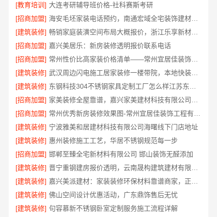
[教育培训]
大连考研辅导班价格-社科赛斯考研
[招商加盟]
海安毛坯家装电话预约，南通宏域全宅装饰建材免费设计
[建筑装修]
畅销家庭装潢空间布局大概报价，浙江乐享新材料有限公司透明报价
[招商加盟]
嘉兴美居乐：新房装修透明报价联系电话
[招商加盟]
常州性价比高家装价格清单——常州宜居佳装饰工程有限公司分享
[建筑装修]
武汉周边闪电施工居家装修一楼带院，本地快装（湖北）科技有限公司
[建筑装修]
东钢科技304不锈钢家具定制工厂怎么样江苏东钢金属科技有限公司
[招商加盟]
家美装修全屋靠谱，嘉兴家美建材科技有限公司一站式省心
[招商加盟]
常州优秀新房装修效果图-常州宜居佳装饰工程有限公司
[建筑装修]
宁波雅美和居建材科技有限公司海曙线下门店地址
[建筑装修]
惠州装修施工工艺，华居不锈钢规范每一步
[招商加盟]
邯郸至臻全宅新材料有限公司 邯山装饰无醛添加
[建筑装修]
晋宁重钢建房报价透明，云南晟构建筑建材有限公司为您详解
[建筑装修]
嘉兴美派建材：家装装修环保材料靠谱商家，正品有保障
[建筑装修]
佛山空间设计优惠活动，广东鼎饰售后无忧
[建筑装修]
句容慕新不锈钢卧室定制服务施工流程详解