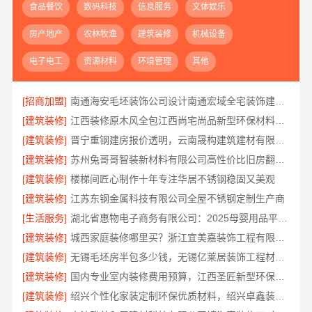
食品餐饮
数码科技
信息服务
文体娱乐
房产地产
农林牧渔
建筑装修
机械设备
电子电工
资源材料
环境管理
其他
[招商加盟]
南通海安毛坯装饰公司设计南通宏域全宅装饰建材有限公司
[建筑装修]
江西装修原木风全包江西尚宅尚品新型环保材料有限公司
[建筑装修]
晋宁重钢建房报价透明，云南晟构建筑建材有限公司为您服务
[建筑装修]
苏州兔哥哥智装新材料有限公司高性价比旧房翻新案例
[建筑装修]
楼梯间匠心制作十年专注华居不锈钢稳固又美观
[建筑装修]
江苏东钢金属科技有限公司全屋不锈钢定制生产商
[生活服务]
湖北省惠物电子商务有限公司：2025母婴用品平台优缺点测评
[建筑装修]
城西家庭装修哪里买？浙江宜美嘉装饰工程有限公司
[建筑装修]
无锡毛坯房半包多少钱，无锡亿莱居装饰工程材料有限公司
[建筑装修]
国内专业室内装修费用预算，江西圣匠新型环保材料有限公司
[建筑装修]
绍兴个性化家装定制环保优质材料，绍兴卓鑫装饰材料有限公司