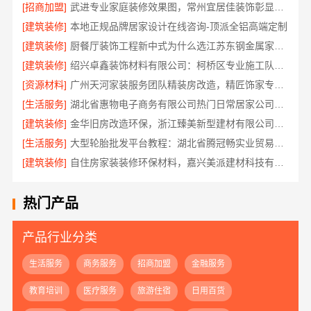
[招商加盟]
武进专业家庭装修效果图，常州宜居佳装饰彰显品质
[建筑装修]
本地正规品牌居家设计在线咨询-顶派全铝高端定制
[建筑装修]
厨餐厅装饰工程新中式为什么选江苏东钢金属家居有限公司
[建筑装修]
绍兴卓鑫装饰材料有限公司：柯桥区专业施工队装修
[资源材料]
广州天河家装服务团队精装房改造，精匠饰家专业定制
[生活服务]
湖北省惠物电子商务有限公司热门日常居家公司价格
[建筑装修]
金华旧房改造环保，浙江臻美新型建材有限公司为您把关
[生活服务]
大型轮胎批发平台教程：湖北省腾冠畅实业贸易有限公司指南
[建筑装修]
自住房家装装修环保材料，嘉兴美派建材科技有限公司一线品牌正品保障
热门产品
产品行业分类
生活服务
商务服务
招商加盟
金融服务
教育培训
医疗服务
旅游住宿
日用百货