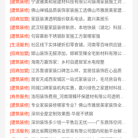
[建筑装修]
宁波雅美和居建材科技有限公司镇海家装施工对接渠道
[建筑装修]
佛山禅城品质装饰家装施工选佛山市雅居美家建筑装饰工程有限公司
[招商加盟]
家庭装潢透明报价联系电话，嘉兴美居乐
[建筑装修]
武汉轻量家庭装修新房，本地快装（湖北）科技有限公司透明报价
[建筑装修]
句容慕新不锈钢卧室施工方案哪家强
[生活服务]
社区线下实体硬折扣零食铺，河南零百味供应链有限公司全域盈利
[招商加盟]
邯山装饰无醛添加，邯郸至臻全宅新材料有限公司守护家人健康
[建筑装修]
海南万赢饰家：乡村自建居室水电规整
[招商加盟]
江苏靠谱家装口碑怎么样，宜居佳装饰匠心品质
[建筑装修]
居安天成西安城区一站式家装设计，毛坯房自有施工队
[建筑装修]
同城口碑家装机构实惠，嘉兴绿色之家建材科技有限公司
[商务服务]
洛阳装饰费用_河南璟臻环保建材有限公司透明报价无隐形消费
[建筑装修]
专业家装装修哪家专业？佛山市雅居美家装饰全流程标准化管控
[建筑装修]
深圳全屋定制效果图-华居不锈钢
[建筑装修]
深圳装饰多少钱一平售后无忧——广东鼎饰空间装饰工程有限公司
[生活服务]
湖北省腾冠畅实业贸易有限公司国内轮胎平台解决方案