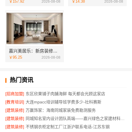
￥157.92
￥14.38
2026-08-08
2026-08-08
嘉兴美居乐：新房装修匠心施工收费
￥95.25
2026-08-08
热门资讯
[招商加盟]
东区欣果铺子肉脯海鲜 每天都会光顾这家店
[教育培训]
大连mpacc培训辅导班学费多少-社科赛斯
[建筑装修]
万赢饰家：海南同城家装免费勘测服务
[建筑装修]
同城知名室内设计团队高端——嘉兴绿色之家建材科技有限公司
[建筑装修]
不锈钢衣柜定制工厂江浙沪联系电话-江苏东钢