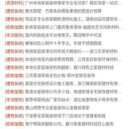
[资源材料]
广州本地家装装修哪家专业毛坯房？精匠饰家一站式服务
[建筑装修]
重庆御墅：巴南免拆模板重钢别墅造价预算
[建筑装修]
雨花区专业房屋翻新透明化施工，湖南创益讯建筑有限公司品质保障
[招商加盟]
新房家庭装修上门量房整体落地-福建尚艺空间新材料科技有限公司
[生活服务]
国内轮胎批发平台哪里买，腾冠畅华中优选
[建筑装修]
楼梯间匠心制作十年专注，华居不锈钢稳固
[建筑装修]
畅销家庭装潢空间布局大概报价——浙江乐享新材料
[建筑装修]
本地好用室内装修费用预算：江西圣匠新型环保材料有限公司
[建筑装修]
本地化家庭装修机构翻新：嘉兴绿色之家建材科技
[招商加盟]
江苏靠谱家装全包价格-常州宜居佳装饰
[建筑装修]
直营住宅装修设计施工婚房，浙江臻美新型建材有限公司品质打造
[招商加盟]
靠谱全屋装修公司多少钱，南通宏域全宅装饰建材有限公司
[生活服务]
推荐母婴用品厂家优缺点：湖北省惠物电子商务有限公司
[建筑装修]
佛山顺德专业家装装饰认准雅居美家
[建筑装修]
宁波奉化家装装修线下门店地址宁波雅美和居
[招商加盟]
海宁精装房翻新公司，嘉兴家美建材科技匠心服务