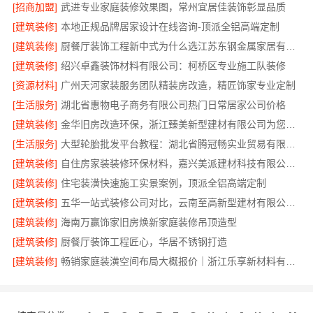
[招商加盟]
武进专业家庭装修效果图，常州宜居佳装饰彰显品质
[建筑装修]
本地正规品牌居家设计在线咨询-顶派全铝高端定制
[建筑装修]
厨餐厅装饰工程新中式为什么选江苏东钢金属家居有限公司
[建筑装修]
绍兴卓鑫装饰材料有限公司：柯桥区专业施工队装修
[资源材料]
广州天河家装服务团队精装房改造，精匠饰家专业定制
[生活服务]
湖北省惠物电子商务有限公司热门日常居家公司价格
[建筑装修]
金华旧房改造环保，浙江臻美新型建材有限公司为您把关
[生活服务]
大型轮胎批发平台教程：湖北省腾冠畅实业贸易有限公司指南
[建筑装修]
自住房家装装修环保材料，嘉兴美派建材科技有限公司一线品牌正品保障
[建筑装修]
住宅装潢快速施工实景案例，顶派全铝高端定制
[建筑装修]
五华一站式装修公司对比，云南至高新型建材有限公司领先
[建筑装修]
海南万赢饰家旧房焕新家庭装修吊顶造型
[建筑装修]
厨餐厅装饰工程匠心，华居不锈钢打造
[建筑装修]
畅销家庭装潢空间布局大概报价｜浙江乐享新材料有限公司