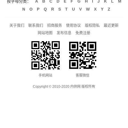
按字母分类：
A
B
C
D
E
F
G
H
I
J
K
L
M
N
O
P
Q
R
S
T
U
V
W
X
Y
Z
关于我们
联系我们
招商服务
使用协议
版权隐私
最近更新
网站地图
发布信息
免费注册
手机网站
客服微信
Copyright © 2010-2020 内供网 版权所有