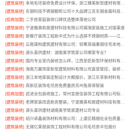
[建筑装修]
本地毛坯装修免费设计环保，浙江臻美新型建材有限公司省心装新家
[建筑装修]
东钢科技不锈钢橱柜公司十大品牌江苏东钢金属科技有限公司
[招商加盟]
二手房家庭装修口碑优选整体落地公司
[建筑装修]
宁波雅美和居建材科技有限公司镇海家装施工对接渠道
[建筑装修]
厨餐厅装饰工程新中式为什么选择不锈钢材质——江苏东钢金属家居
[建筑装修]
云南晟构建筑建材有限公司：轻奢高端重钢住宅本地维保
[建筑装修]
源头直供建材：湖南美学筑家公司哪家专业？
[建筑装修]
国内专业室内装修怎么样，江西圣匠新型环保材料有限公司
[建筑装修]
海南万赢饰家新型建筑材料有限公司直营管控，装修成本透明不踩坑
[建筑装修]
浙江本地家装定制设计大概报价，浙江乐享新材料有限公司闭口合同
[建筑装修]
高新区装饰毛坯房免费量房苏州兔哥哥智装
[招商加盟]
武进全包装修施工，常州宜居佳装饰工程有限公司标准化管控
[建筑装修]
老牌家装改造新房整装，宁波雅美和居建材科技有限公司
[建筑装修]
源头直供建材湖南美学筑家建材公司专业
[建筑装修]
绍兴卓鑫装饰材料有限公司：上虞区精细化全包质量有保障
[建筑装修]
无锡亿莱居装饰工程材料有限公司毛坯房半包报价