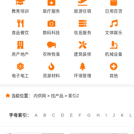
教育培训
医疗服务
旅游住宿
日用百货
食品餐饮
数码科技
信息服务
文体娱乐
房产地产
农林牧渔
建筑装修
机械设备
电子电工
资源材料
环境管理
其他
当前位置：
内供网
>
找产品
>
索引Z
字母索引：
A
B
C
D
E
F
G
H
I
J
K
L