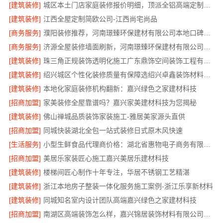
[建筑装修]
城区本土门店家庭装修报价明细，顶派全铝高端定制为您呈现
[建筑装修]
江西全屋定制简欧公司-江西尚宅尚品
[商务服务]
濮阳装修推荐，河南璟臻环保建材有限公司本地口碑保障
[商务服务]
济源全屋装修墙面刷新，河南璟臻环保建材有限公司环保施工
[建筑装修]
珠三角正规装饰透明化施工广东鼎饰空间装饰工程有限公司
[建筑装修]
绍兴城区个性化装修质量有保障选绍兴卓鑫装饰材料有限公司
[建筑装修]
本地化家庭装修机构翻新：嘉兴绿色之家建材科技
[招商加盟]
家美装修全屋靠谱吗？嘉兴家美建材科技为您揭秘
[建筑装修]
佛山禅城品质装饰家装施工-雅居美家源头直供
[招商加盟]
同城快装湖北全包一站式装修日式原木风快速
[生活服务]
小型生鲜食品代理商价格：湖北省惠物电子商务有限公司
[招商加盟]
美居乐家装匠心施工嘉兴美居乐建材科技
[建筑装修]
楼梯间匠心制作十年专注，华居不锈钢工艺精湛
[建筑装修]
浙江本地房子整装一体化服务施工案例-浙江乐享新材料
[建筑装修]
同城知名室内设计团队高端嘉兴绿色之家建材科技
[招商加盟]
南湖区高端装饰怎么样，嘉兴锦居装饰材料有限公司值得信赖