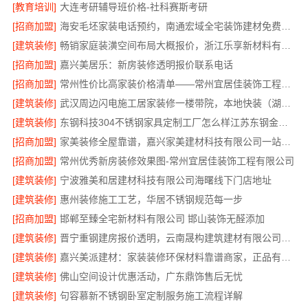
[教育培训]
大连考研辅导班价格-社科赛斯考研
[招商加盟]
海安毛坯家装电话预约，南通宏域全宅装饰建材免费设计
[建筑装修]
畅销家庭装潢空间布局大概报价，浙江乐享新材料有限公司透明报价
[招商加盟]
嘉兴美居乐：新房装修透明报价联系电话
[招商加盟]
常州性价比高家装价格清单——常州宜居佳装饰工程有限公司分享
[建筑装修]
武汉周边闪电施工居家装修一楼带院，本地快装（湖北）科技有限公司
[建筑装修]
东钢科技304不锈钢家具定制工厂怎么样江苏东钢金属科技有限公司
[招商加盟]
家美装修全屋靠谱，嘉兴家美建材科技有限公司一站式省心
[招商加盟]
常州优秀新房装修效果图-常州宜居佳装饰工程有限公司
[建筑装修]
宁波雅美和居建材科技有限公司海曙线下门店地址
[建筑装修]
惠州装修施工工艺，华居不锈钢规范每一步
[招商加盟]
邯郸至臻全宅新材料有限公司 邯山装饰无醛添加
[建筑装修]
晋宁重钢建房报价透明，云南晟构建筑建材有限公司为您详解
[建筑装修]
嘉兴美派建材：家装装修环保材料靠谱商家，正品有保障
[建筑装修]
佛山空间设计优惠活动，广东鼎饰售后无忧
[建筑装修]
句容慕新不锈钢卧室定制服务施工流程详解