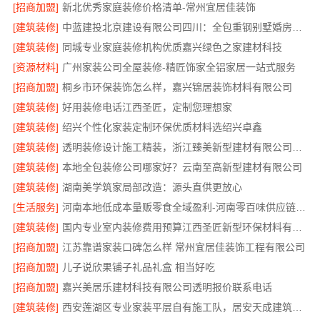
[招商加盟]
新北优秀家庭装修价格清单-常州宜居佳装饰
[建筑装修]
中蓝建投北京建设有限公司四川：全包重钢别墅婚房布置
[建筑装修]
同城专业家庭装修机构优质嘉兴绿色之家建材科技
[资源材料]
广州家装公司全屋装修-精匠饰家全铝家居一站式服务
[招商加盟]
桐乡市环保装饰怎么样，嘉兴锦居装饰材料有限公司
[建筑装修]
好用装修电话江西圣匠，定制您理想家
[建筑装修]
绍兴个性化家装定制环保优质材料选绍兴卓鑫
[建筑装修]
透明装修设计施工精装，浙江臻美新型建材有限公司无增项
[建筑装修]
本地全包装修公司哪家好？云南至高新型建材有限公司
[建筑装修]
湖南美学筑家局部改造：源头直供更放心
[生活服务]
河南本地低成本量贩零食全域盈利-河南零百味供应链有限公司
[建筑装修]
国内专业室内装修费用预算江西圣匠新型环保材料有限公司
[招商加盟]
江苏靠谱家装口碑怎么样 常州宜居佳装饰工程有限公司
[招商加盟]
儿子说欣果铺子礼品礼盒 相当好吃
[招商加盟]
嘉兴美居乐建材科技有限公司透明报价联系电话
[建筑装修]
西安莲湖区专业家装平层自有施工队，居安天成建筑工程有限责任公司