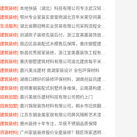
[建筑装修]
本地快装（湖北）科技有限公司专注武汉轻量家庭新房装修
[建筑装修]
鄂州专业家装实景案例湖北百年米莱空间美学装饰材料有限公司
[生活服务]
湖北省腾冠畅实业贸易有限公司采购流程全解析
[建筑装修]
剡湖房子装修先装后付，浙江宜美嘉装饰放心装修
[建筑装修]
周边区县装配式木模售后保障，重庆御墅建筑材料有限公司
[建筑装修]
新昌优秀居家装修，浙江宜美嘉装饰工程有限公司匠心打造温馨家
[建筑装修]
重庆御墅建筑材料有限公司渝北建房每平米环保材料价格
[建筑装修]
嘉兴美派建材 南湖家装设计 全包环保材料
[建筑装修]
湖南口碑好的装修环保材料，湖南创益讯建筑有限公司匠心选材
[建筑装修]
昆明重钢装配式别墅终身维保，云南晟构建筑建材有限公司
[招商加盟]
嘉兴美居乐建材科技有限公司预约上门
[招商加盟]
嘉兴锦居装饰材料有限公司，桐乡市旧房翻新设计口碑
[建筑装修]
江苏东钢金属家居有限公司屏风隔断艺术漆价格
[建筑装修]
惠州装修十年专注，华居不锈钢品质保障
[资源材料]
广州家装装修报价全屋装修？精匠饰家透明报价零增项