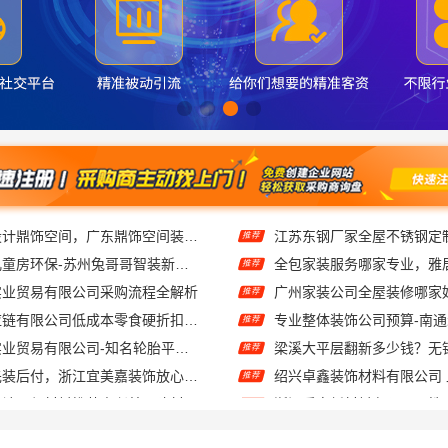
工业园区家装儿童房环保-苏州兔哥哥智装新材料有限公司精选
推荐
实业贸易有限公司采购流程全解析
推荐
河南零百味供应链有限公司低成本零食硬折扣适配全场景
推荐
湖北省腾冠畅实业贸易有限公司-知名轮胎平台价格参考
推荐
剡湖房子装修先装后付，浙江宜美嘉装饰放心装修
推荐
嘉兴秀洲家装设计环保材料推荐嘉兴美派建材科技有限公司
推荐
嘉兴秀洲家装施工全包透明报价，嘉兴美派建材科技有限公司
推荐
本地快装（湖北）科技有限公司专注武汉轻量家庭新房装修
推荐