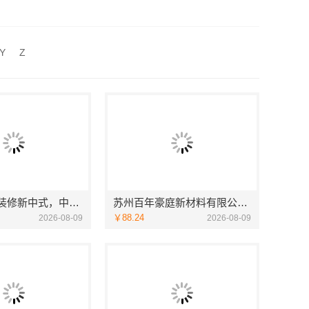
毛坯房半包装修新中式，中蓝建投（北京）建设有限公司武功分公司
苏州百年豪庭新材料有限公司-靠谱家装团队拎包入住
售后服务管理
Y
Z
江苏东钢厂家全屋不锈钢定制生产基地兴化，江苏东钢金属科技有限公司
毛坯房半包装修新中式，中蓝建投（北京）建设有限公司武功分公司
苏州百年豪庭新材料有限公司-靠谱家装团队拎包入住
￥88.24
2026-08-09
2026-08-09