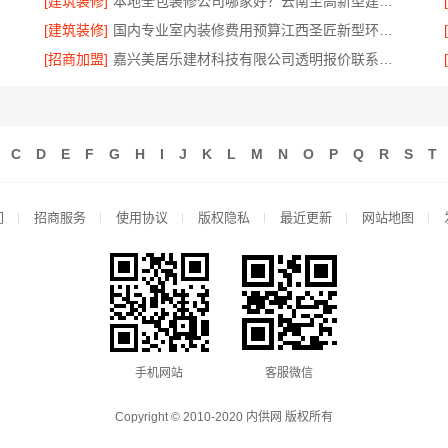
[建筑装修]
本地全包装修公司哪家好？云南至高新型建材有限公司
[建筑装修]
国内专业室内装修费用预算江西圣匠新型环保材料有限公司
[招商加盟]
嘉兴美居乐建材科技有限公司透明报价联系电话
C
D
E
F
G
H
I
J
K
L
M
N
O
P
Q
R
S
T
们
招商服务
使用协议
版权隐私
最近更新
网站地图
手机网站
客服微信
Copyright © 2010-2020 内供网 版权所有