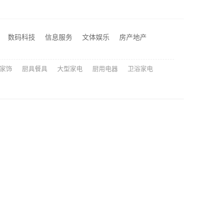
苏州兔哥哥智装新材料有限公司高性价比旧房翻新案例
居不锈钢稳固又美观
数码科技
信息服务
文体娱乐
房产地产
江苏东钢金属科技有限公司全屋不锈钢定制生产商
家饰
厨具餐具
大型家电
厨用电器
卫浴家电