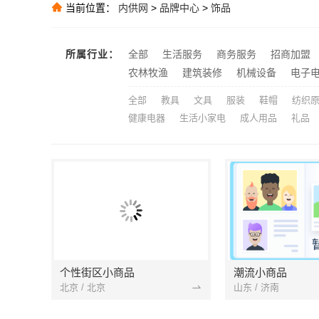
当前位置：
内供网
>
品牌中心
>
饰品
推荐
大连考研辅导班
推荐
所属行业：
全部
生活服务
商务服务
招商加盟
推荐
农林牧渔
建筑装修
机械设备
电子
全部
教具
文具
服装
鞋帽
纺织
健康电器
生活小家电
成人用品
礼品
个性街区小商品
潮流小商品
北京 / 北京
山东 / 济南