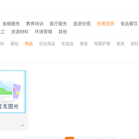
西安莲湖区专业家装平层自有施工队，居安天成建筑工程有限责任公司
推荐
价格-社科赛斯考研
楼梯间匠心制作十年专注华
推荐
金融服务
教育培训
医疗服务
旅游住宿
日用百货
食品餐饮
海安毛坯家装电话预约，南通宏域全宅装饰建材免费设计
推荐
电工
资源材料
环境管理
其他
原料
箱包
饰品
日化用品
化妆品
美容
母婴护理
家具
家纺