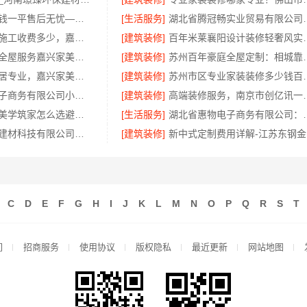
深圳装饰多少钱一平售后无忧——广东鼎饰空间装饰工程有限公司
[生活服务]
湖北省腾冠畅实业贸
新房装修匠心施工收费多少，嘉兴美居乐建材科技有限公司
[建筑装修]
百年米莱襄阳
平湖新房装修全屋服务嘉兴家美建材科技有限公司
[建筑装修]
苏州百年豪庭全屋定制：
南湖区装修家居专业，嘉兴家美建材科技有限公司值得信赖
[建筑装修]
苏州市区专业家装
湖北省惠物电子商务有限公司小型生鲜食品代理商价格
[建筑装修]
高端装修服务，南
湖南建材装修美学筑家怎么选避坑指南
[生活服务]
湖北省惠物电子商务
嘉兴绿色之家建材科技有限公司专业家装公司高端
[建筑装修]
新
C
D
E
F
G
H
I
J
K
L
M
N
O
P
Q
R
S
T
们
招商服务
使用协议
版权隐私
最近更新
网站地图