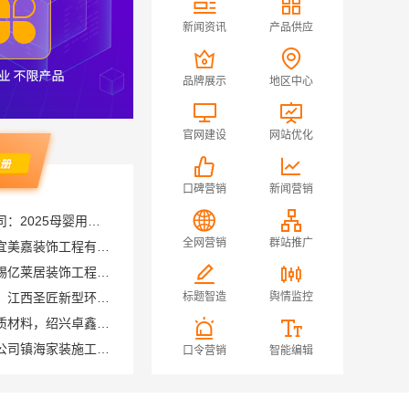
新闻资讯
产品供应
品牌展示
地区中心
官网建设
网站优化
口碑营销
新闻营销
湖北省惠物电子商务有限公司：2025母婴用品平台优缺点测评
城西家庭装修哪里买？浙江宜美嘉装饰工程有限公司
全网营销
群站推广
无锡毛坯房半包多少钱，无锡亿莱居装饰工程材料有限公司
国内专业室内装修费用预算，江西圣匠新型环保材料有限公司
标题智造
舆情监控
绍兴个性化家装定制环保优质材料，绍兴卓鑫装饰材料有限公司
宁波雅美和居建材科技有限公司镇海家装施工对接渠道
口令营销
智能编辑
南通海安毛坯装饰公司设计南通宏域全宅装饰建材有限公司
江西装修原木风全包江西尚宅尚品新型环保材料有限公司
晋宁重钢建房报价透明，云南晟构建筑建材有限公司为您服务