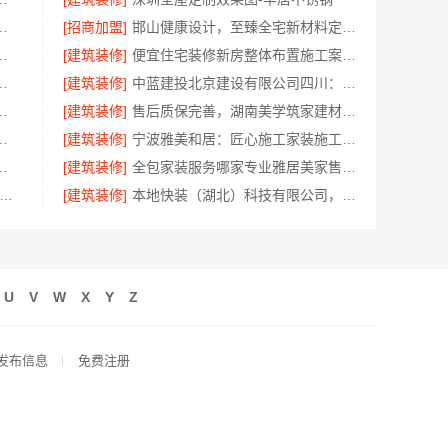
易有限公司国内轮胎平台解决方案
[招商加盟]
邯山健康设计，至臻全宅新材料定义无醛家装新标准
设计装修轻奢风实景案例
[建筑装修]
便宜住宅装修新房整体布置施工案例-浙江乐享新材料有限公司
相城靠谱家装就近服务，拎包入住省心
[建筑装修]
中蓝建投北京建设有限公司四川：专业农村建房婚房布置
装修多少钱百年豪庭新材料
[建筑装修]
售后质保完善，湖南美学筑家建材有限公司软装配套
京市创亿讯一站式家装更省心
[建筑装修]
宁波雅美和居：匠心施工家装施工对接渠道
有限公司：最新生鲜食品网站价格
[建筑装修]
全包家装服务哪家专业雅居美家售后无忧
中式定制费用详解-江苏东钢金属家居有限公司
[建筑装修]
本地快装（湖北）科技有限公司，光谷极速装毛坯房居家装修
U
V
W
X
Y
Z
发布信息
免费注册