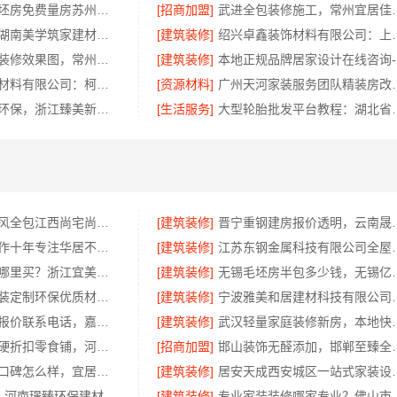
高新区装饰毛坯房免费量房苏州兔哥哥智装
[招商加盟]
武进全包装修施工，常
源头直供建材湖南美学筑家建材公司专业
[建筑装修]
绍兴卓鑫装饰材料有限
武进专业家庭装修效果图，常州宜居佳装饰彰显品质
[建筑装修]
本
绍兴卓鑫装饰材料有限公司：柯桥区专业施工队装修
[资源材料]
广州天河家装服务团
金华旧房改造环保，浙江臻美新型建材有限公司为您把关
[生活服务]
大型轮胎批发平台教程
江西装修原木风全包江西尚宅尚品新型环保材料有限公司
[建筑装修]
晋宁重钢建房报价透明
楼梯间匠心制作十年专注华居不锈钢稳固又美观
[建筑装修]
江苏东钢金属科技
城西家庭装修哪里买？浙江宜美嘉装饰工程有限公司
[建筑装修]
无锡毛坯房半包多少钱
绍兴个性化家装定制环保优质材料，绍兴卓鑫装饰材料有限公司
[建筑装修]
宁波雅美和居建材科
家庭装潢透明报价联系电话，嘉兴美居乐
[建筑装修]
武汉轻量家庭装修新房，
社区线下实体硬折扣零食铺，河南零百味供应链有限公司全域盈利
[招商加盟]
邯山装饰无醛添加，邯郸
江苏靠谱家装口碑怎么样，宜居佳装饰匠心品质
[建筑装修]
居安天成西安城区一
洛阳装饰费用_河南璟臻环保建材有限公司透明报价无隐形消费
[建筑装修]
专业家装装修哪家专业？