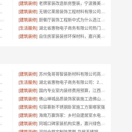
州宜居佳装饰工程有限公司标准化管控
[建筑装修]
老牌家装改造新房整装，宁波雅美和居建材科技有限公司
公司：上虞区精细化全包质量有保障
[建筑装修]
无锡亿莱居装饰工程材料有限公司毛坯房半包报价
地正规品牌居家设计在线咨询-顶派全铝高端定制
[建筑装修]
厨餐厅装饰工程新中式为什么选江苏东钢金属家居有限公司
队精装房改造，精匠饰家专业定制
[生活服务]
湖北省惠物电子商务有限公司热门日常居家公司价格
：湖北省腾冠畅实业贸易有限公司指南
[建筑装修]
自住房家装装修环保材料，嘉兴美派建材科技有限公司一线品牌正品保障
，云南晟构建筑建材有限公司为您服务
[建筑装修]
苏州兔哥哥智装新材料有限公司高性价比旧房翻新案例
有限公司全屋不锈钢定制生产商
[生活服务]
湖北省惠物电子商务有限公司：2025母婴用品平台优缺点测评
，无锡亿莱居装饰工程材料有限公司
[建筑装修]
国内专业室内装修费用预算，江西圣匠新型环保材料有限公司
技有限公司镇海家装施工对接渠道
[建筑装修]
佛山禅城品质装饰家装施工选佛山市雅居美家建筑装饰工程有限公司
本地快装（湖北）科技有限公司透明报价
[建筑装修]
句容慕新不锈钢卧室施工方案哪家强
至臻全宅新材料有限公司守护家人健康
[建筑装修]
海南万赢饰家：乡村自建居室水电规整
站式家装设计，毛坯房自有施工队
[建筑装修]
同城口碑家装机构实惠，嘉兴绿色之家建材科技有限公司
佛山市雅居美家装饰全流程标准化管控
[建筑装修]
深圳全屋定制效果图-华居不锈钢