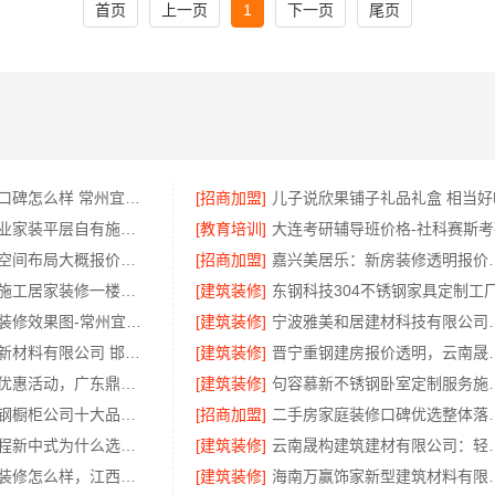
首页
上一页
1
下一页
尾页
江苏靠谱家装口碑怎么样 常州宜居佳装饰工程有限公司
[招商加盟]
儿子说欣果铺子礼品礼盒 相当好
西安莲湖区专业家装平层自有施工队，居安天成建筑工程有限责任公司
[教育培训]
大连考研辅导班价格-社科赛斯考
畅销家庭装潢空间布局大概报价，浙江乐享新材料有限公司透明报价
[招商加盟]
嘉兴美居乐：新
武汉周边闪电施工居家装修一楼带院，本地快装（湖北）科技有限公司
[建筑装修]
常州优秀新房装修效果图-常州宜居佳装饰工程有限公司
[建筑装修]
宁波雅美和居建材
邯郸至臻全宅新材料有限公司 邯山装饰无醛添加
[建筑装修]
晋宁重钢建房报价透明
佛山空间设计优惠活动，广东鼎饰售后无忧
[建筑装修]
句容慕新不锈钢
东钢科技不锈钢橱柜公司十大品牌江苏东钢金属科技有限公司
[招商加盟]
二手房家庭装
厨餐厅装饰工程新中式为什么选择不锈钢材质——江苏东钢金属家居
[建筑装修]
云南晟构建筑建材有限
国内专业室内装修怎么样，江西圣匠新型环保材料有限公司
[建筑装修]
海南万赢饰家新型建筑材料