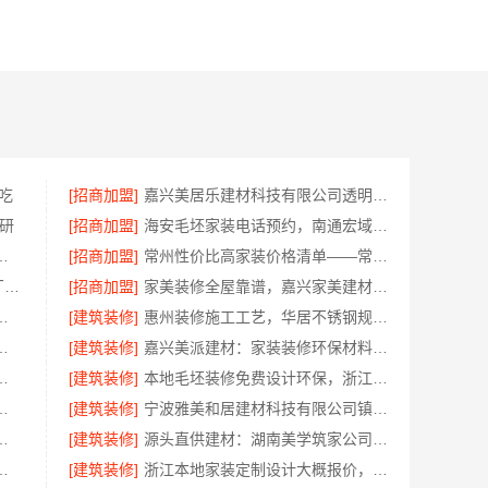
吃
[招商加盟]
嘉兴美居乐建材科技有限公司透明报价联系电话
研
[招商加盟]
海安毛坯家装电话预约，南通宏域全宅装饰建材免费设计
房装修透明报价联系电话
[招商加盟]
常州性价比高家装价格清单——常州宜居佳装饰工程有限公司分享
东钢科技304不锈钢家具定制工厂怎么样江苏东钢金属科技有限公司
[招商加盟]
家美装修全屋靠谱，嘉兴家美建材科技有限公司一站式省心
科技有限公司海曙线下门店地址
[建筑装修]
惠州装修施工工艺，华居不锈钢规范每一步
，云南晟构建筑建材有限公司为您详解
[建筑装修]
嘉兴美派建材：家装装修环保材料靠谱商家，正品有保障
卧室定制服务施工流程详解
[建筑装修]
本地毛坯装修免费设计环保，浙江臻美新型建材有限公司省心装新家
修口碑优选整体落地公司
[建筑装修]
宁波雅美和居建材科技有限公司镇海家装施工对接渠道
公司：轻奢高端重钢住宅本地维保
[建筑装修]
源头直供建材：湖南美学筑家公司哪家专业？
有限公司直营管控，装修成本透明不踩坑
[建筑装修]
浙江本地家装定制设计大概报价，浙江乐享新材料有限公司闭口合同