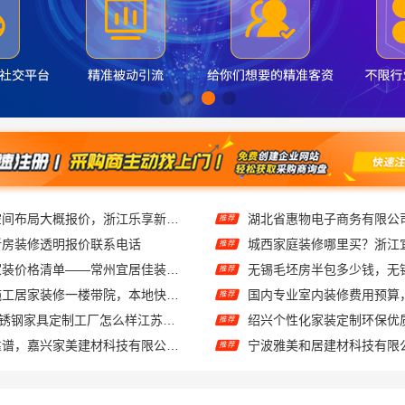
畅销家庭装潢空间布局大概报价，浙江乐享新材料有限公司透明报价
推荐
新房装修透明报价联系电话
推荐
常州性价比高家装价格清单——常州宜居佳装饰工程有限公司分享
推荐
武汉周边闪电施工居家装修一楼带院，本地快装（湖北）科技有限公司
推荐
东钢科技304不锈钢家具定制工厂怎么样江苏东钢金属科技有限公司
推荐
家美装修全屋靠谱，嘉兴家美建材科技有限公司一站式省心
推荐
江苏靠谱家装口碑怎么样 常州宜居佳装饰工程有限公司
推荐
礼品礼盒 相当好吃
推荐
材科技有限公司透明报价联系电话
推荐