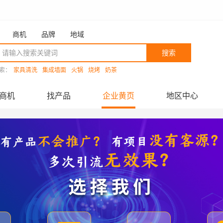
商机
品牌
地域
搜索
索：
家具清洗
集成墙面
火锅
烧烤
奶茶
商机
找产品
企业黄页
地区中心