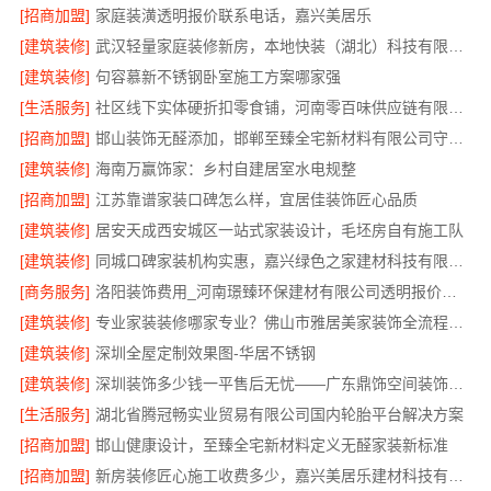
[招商加盟]
家庭装潢透明报价联系电话，嘉兴美居乐
[建筑装修]
武汉轻量家庭装修新房，本地快装（湖北）科技有限公司透明报价
[建筑装修]
句容慕新不锈钢卧室施工方案哪家强
[生活服务]
社区线下实体硬折扣零食铺，河南零百味供应链有限公司全域盈利
[招商加盟]
邯山装饰无醛添加，邯郸至臻全宅新材料有限公司守护家人健康
[建筑装修]
海南万赢饰家：乡村自建居室水电规整
[招商加盟]
江苏靠谱家装口碑怎么样，宜居佳装饰匠心品质
[建筑装修]
居安天成西安城区一站式家装设计，毛坯房自有施工队
[建筑装修]
同城口碑家装机构实惠，嘉兴绿色之家建材科技有限公司
[商务服务]
洛阳装饰费用_河南璟臻环保建材有限公司透明报价无隐形消费
[建筑装修]
专业家装装修哪家专业？佛山市雅居美家装饰全流程标准化管控
[建筑装修]
深圳全屋定制效果图-华居不锈钢
[建筑装修]
深圳装饰多少钱一平售后无忧——广东鼎饰空间装饰工程有限公司
[生活服务]
湖北省腾冠畅实业贸易有限公司国内轮胎平台解决方案
[招商加盟]
邯山健康设计，至臻全宅新材料定义无醛家装新标准
[招商加盟]
新房装修匠心施工收费多少，嘉兴美居乐建材科技有限公司