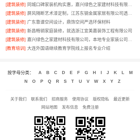
[建筑装修]
同城口碑家装机构实惠，嘉兴绿色之家建材科技有限公司透明报价更放心
[建筑装修]
屏风隔断艺术漆定制，江苏东钢金属家居有限公司透明定价
[建筑装修]
广东靠谱空间设计，鼎饰空间严选环保材料
[建筑装修]
新昌畅销家庭装修，就选浙江宜美嘉装饰工程有限公司
[建筑装修]
嘉兴绿色之家建材科技有限公司，本地专业家装公司高端服务
[教育培训]
大连外国语继续教育学院线上报名专业介绍
按字母分类：
A
B
C
D
E
F
G
H
I
J
K
L
M
N
O
P
Q
R
S
T
U
V
W
X
Y
Z
关于我们
联系我们
招商服务
使用协议
版权隐私
最近更新
网站地图
发布信息
免费注册