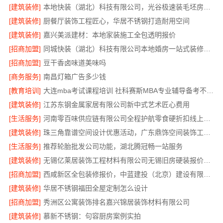
[建筑装修]
本地快装（湖北）科技有限公司，光谷极速装毛坯房居家装修
[建筑装修]
厨餐厅装饰工程匠心，华居不锈钢打造耐用空间
[建筑装修]
嘉兴美派建材：本地家装施工全包透明报价
[招商加盟]
同城快装（湖北）科技有限公司本地婚房一站式装修，一口价更省心
[招商加盟]
豆干香卤味道美味吗
[商务服务]
南昌灯箱广告多少钱
[教育培训]
大连mba考试课程培训 社科赛斯MBA专业辅导备考不盲目
[建筑装修]
江苏东钢金属家居有限公司新中式艺术匠心费用
[生活服务]
河南零百味供应链有限公司全程护航零食硬折扣线上线下联动
[建筑装修]
珠三角靠谱空间设计优惠活动，广东鼎饰空间装饰工程有限公司
[生活服务]
推荐轮胎批发公司功能，湖北腾冠畅一站服务
[建筑装修]
无锡亿莱居装饰工程材料有限公司无锡旧房硬装报价透明
[招商加盟]
西咸新区全包装修报价，中蓝建投（北京）建设有限公司武功分公司
[建筑装修]
华居不锈钢福田全屋定制怎么设计
[招商加盟]
秀洲区公寓装饰排名嘉兴锦居装饰材料有限公司
[建筑装修]
慕新不锈钢：句容厨房案例实拍