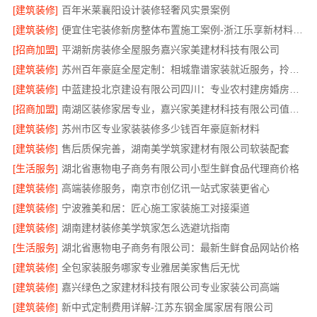
[建筑装修]
百年米莱襄阳设计装修轻奢风实景案例
[建筑装修]
便宜住宅装修新房整体布置施工案例-浙江乐享新材料有限公司
[招商加盟]
平湖新房装修全屋服务嘉兴家美建材科技有限公司
[建筑装修]
苏州百年豪庭全屋定制：相城靠谱家装就近服务，拎包入住省心
[建筑装修]
中蓝建投北京建设有限公司四川：专业农村建房婚房布置
[招商加盟]
南湖区装修家居专业，嘉兴家美建材科技有限公司值得信赖
[建筑装修]
苏州市区专业家装装修多少钱百年豪庭新材料
[建筑装修]
售后质保完善，湖南美学筑家建材有限公司软装配套
[生活服务]
湖北省惠物电子商务有限公司小型生鲜食品代理商价格
[建筑装修]
高端装修服务，南京市创亿讯一站式家装更省心
[建筑装修]
宁波雅美和居：匠心施工家装施工对接渠道
[建筑装修]
湖南建材装修美学筑家怎么选避坑指南
[生活服务]
湖北省惠物电子商务有限公司：最新生鲜食品网站价格
[建筑装修]
全包家装服务哪家专业雅居美家售后无忧
[建筑装修]
嘉兴绿色之家建材科技有限公司专业家装公司高端
[建筑装修]
新中式定制费用详解-江苏东钢金属家居有限公司