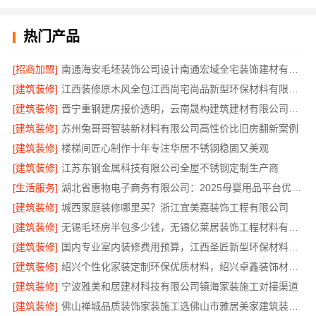
热门产品
[招商加盟]
南通海安毛坯装饰公司设计南通宏域全宅装饰建材有限公司
[建筑装修]
江西装修原木风全包江西尚宅尚品新型环保材料有限公司
[建筑装修]
晋宁重钢建房报价透明，云南晟构建筑建材有限公司为您服务
[建筑装修]
苏州兔哥哥智装新材料有限公司高性价比旧房翻新案例
[建筑装修]
楼梯间匠心制作十年专注华居不锈钢稳固又美观
[建筑装修]
江苏东钢金属科技有限公司全屋不锈钢定制生产商
[生活服务]
湖北省惠物电子商务有限公司：2025母婴用品平台优缺点测评
[建筑装修]
城西家庭装修哪里买？浙江宜美嘉装饰工程有限公司
[建筑装修]
无锡毛坯房半包多少钱，无锡亿莱居装饰工程材料有限公司
[建筑装修]
国内专业室内装修费用预算，江西圣匠新型环保材料有限公司
[建筑装修]
绍兴个性化家装定制环保优质材料，绍兴卓鑫装饰材料有限公司
[建筑装修]
宁波雅美和居建材科技有限公司镇海家装施工对接渠道
[建筑装修]
佛山禅城品质装饰家装施工选佛山市雅居美家建筑装饰工程有限公司