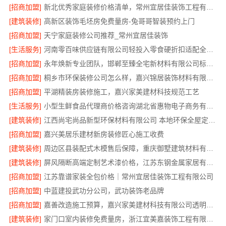
[招商加盟]
新北优秀家庭装修价格清单，常州宜居佳装饰工程有限公司提供
[建筑装修]
高新区装饰毛坯房免费量房-兔哥哥智装预约上门
[招商加盟]
天宁家庭装修公司推荐_常州宜居佳装饰
[生活服务]
河南零百味供应链有限公司轻投入零食硬折扣适配全场景
[招商加盟]
永年焕新专业团队，邯郸至臻全宅新材料有限公司标准化施工效率高
[招商加盟]
桐乡市环保装修公司怎么样，嘉兴锦居装饰材料有限公司品牌直采
[招商加盟]
平湖精装房装修施工，嘉兴家美建材科技规范工艺
[生活服务]
小型生鲜食品代理商价格咨询湖北省惠物电子商务有限公司
[建筑装修]
江西尚宅尚品新型环保材料有限公司 本地环保全屋定制施工队
[招商加盟]
嘉兴美居乐建材新房装修匠心施工收费
[建筑装修]
周边区县装配式木模售后保障，重庆御墅建筑材料有限公司全程服务
[建筑装修]
屏风隔断高端定制艺术漆价格，江苏东钢金属家居有限公司明码标价
[招商加盟]
江苏靠谱家装全包价格｜常州宜居佳装饰工程有限公司
[招商加盟]
中蓝建投武功分公司，武功装饰老品牌
[招商加盟]
嘉善改造施工预算，嘉兴家美建材科技有限公司透明全包报价
[建筑装修]
家门口室内装修免费量房，浙江宜美嘉装饰工程有限公司贴心服务