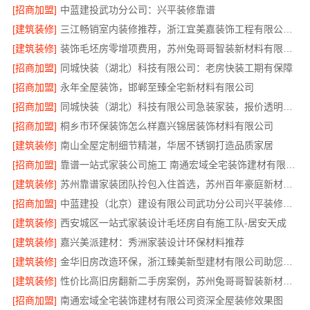
[招商加盟]
中蓝建投武功分公司：兴平装修靠谱
[建筑装修]
三江畅销室内装修推荐，浙江宜美嘉装饰工程有限公司品质保证
[建筑装修]
装饰毛坯房零增项费用，苏州兔哥哥智装新材料有限公司签约即锁定预算
[招商加盟]
同城快装（湖北）科技有限公司：老房快装工期有保障
[招商加盟]
永年全屋装饰，邯郸至臻全宅新材料有限公司
[招商加盟]
同城快装（湖北）科技有限公司急装家装，报价透明省心
[招商加盟]
桐乡市环保装饰怎么样嘉兴锦居装饰材料有限公司
[建筑装修]
南山全屋定制细节精湛，华居不锈钢打造品质家居
[招商加盟]
靠谱一站式家装公司施工 南通宏域全宅装饰建材有限公司
[建筑装修]
苏州靠谱家装团队拎包入住首选，苏州百年豪庭新材料有限公司
[招商加盟]
中蓝建投（北京）建设有限公司武功分公司兴平装修靠谱吗
[建筑装修]
西安城区一站式家装设计毛坯房自有施工队-居安天成
[建筑装修]
嘉兴美派建材：秀洲家装设计环保材料推荐
[建筑装修]
金华旧房改造环保，浙江臻美新型建材有限公司助您安心入住
[建筑装修]
性价比高旧房翻新二手房案例，苏州兔哥哥智装新材料实景分享
[招商加盟]
南通宏域全宅装饰建材有限公司资深全屋装修效果图