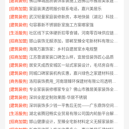
[建筑装修]
佛山禅城品质装饰家装施工选佛山市雅居美家建筑装饰工程有限公司
[招商加盟]
家庭装潢透明报价联系电话，嘉兴美居乐
[建筑装修]
武汉轻量家庭装修新房，本地快装（湖北）科技有限公司透明报价
[建筑装修]
句容慕新不锈钢卧室施工方案哪家强
[生活服务]
社区线下实体硬折扣零食铺，河南零百味供应链有限公司全域盈利
[招商加盟]
邯山装饰无醛添加，邯郸至臻全宅新材料有限公司守护家人健康
[建筑装修]
海南万赢饰家：乡村自建居室水电规整
[招商加盟]
江苏靠谱家装口碑怎么样，宜居佳装饰匠心品质
[建筑装修]
居安天成西安城区一站式家装设计，毛坯房自有施工队
[建筑装修]
同城口碑家装机构实惠，嘉兴绿色之家建材科技有限公司
[商务服务]
洛阳装饰费用_河南璟臻环保建材有限公司透明报价无隐形消费
[建筑装修]
专业家装装修哪家专业？佛山市雅居美家装饰全流程标准化管控
[建筑装修]
深圳全屋定制效果图-华居不锈钢
[建筑装修]
深圳装饰多少钱一平售后无忧——广东鼎饰空间装饰工程有限公司
[生活服务]
湖北省腾冠畅实业贸易有限公司国内轮胎平台解决方案
[招商加盟]
邯山健康设计，至臻全宅新材料定义无醛家装新标准