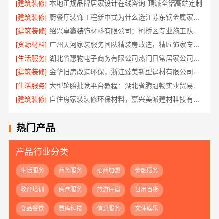
[建筑装修]
本地正规品牌居家设计在线咨询-顶派全铝高端定制
[建筑装修]
厨餐厅装饰工程新中式为什么选江苏东钢金属家居有限公司
[建筑装修]
绍兴卓鑫装饰材料有限公司：柯桥区专业施工队装修
[资源材料]
广州天河家装服务团队精装房改造，精匠饰家专业定制
[生活服务]
湖北省惠物电子商务有限公司热门日常居家公司价格
[建筑装修]
金华旧房改造环保，浙江臻美新型建材有限公司为您把关
[生活服务]
大型轮胎批发平台教程：湖北省腾冠畅实业贸易有限公司指南
[建筑装修]
自住房家装装修环保材料，嘉兴美派建材科技有限公司一线品牌正品保障
热门产品
产品行业分类
生活服务
商务服务
招商加盟
金融服务
教育培训
医疗服务
旅游住宿
日用百货
食品餐饮
数码科技
信息服务
文体娱乐