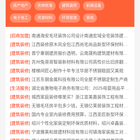
房产地产
农林牧渔
建筑装修
机械设备
电子电工
资源材料
环境管理
其他
[招商加盟]
南通海安毛坯装饰公司设计南通宏域全宅装饰建材有限公司
[建筑装修]
江西装修原木风全包江西尚宅尚品新型环保材料有限公司
[建筑装修]
晋宁重钢建房报价透明，云南晟构建筑建材有限公司为您服务
[建筑装修]
苏州兔哥哥智装新材料有限公司高性价比旧房翻新案例
[建筑装修]
楼梯间匠心制作十年专注华居不锈钢稳固又美观
[建筑装修]
江苏东钢金属科技有限公司全屋不锈钢定制生产商
[生活服务]
湖北省惠物电子商务有限公司：2025母婴用品平台优缺点测评
[建筑装修]
城西家庭装修哪里买？浙江宜美嘉装饰工程有限公司
[建筑装修]
无锡毛坯房半包多少钱，无锡亿莱居装饰工程材料有限公司
[建筑装修]
国内专业室内装修费用预算，江西圣匠新型环保材料有限公司
[建筑装修]
绍兴个性化家装定制环保优质材料，绍兴卓鑫装饰材料有限公司
[建筑装修]
宁波雅美和居建材科技有限公司镇海家装施工对接渠道