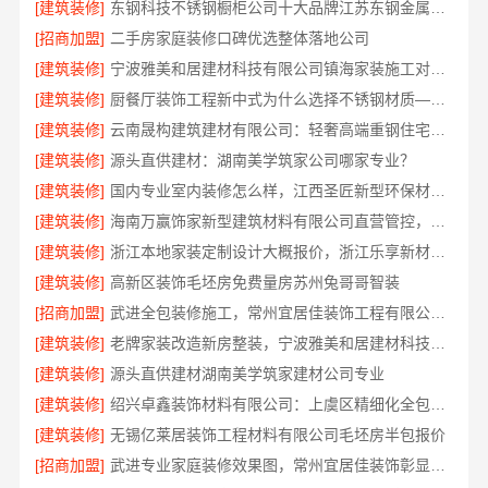
[建筑装修]
东钢科技不锈钢橱柜公司十大品牌江苏东钢金属科技有限公司
[招商加盟]
二手房家庭装修口碑优选整体落地公司
[建筑装修]
宁波雅美和居建材科技有限公司镇海家装施工对接渠道
[建筑装修]
厨餐厅装饰工程新中式为什么选择不锈钢材质——江苏东钢金属家居
[建筑装修]
云南晟构建筑建材有限公司：轻奢高端重钢住宅本地维保
[建筑装修]
源头直供建材：湖南美学筑家公司哪家专业？
[建筑装修]
国内专业室内装修怎么样，江西圣匠新型环保材料有限公司
[建筑装修]
海南万赢饰家新型建筑材料有限公司直营管控，装修成本透明不踩坑
[建筑装修]
浙江本地家装定制设计大概报价，浙江乐享新材料有限公司闭口合同
[建筑装修]
高新区装饰毛坯房免费量房苏州兔哥哥智装
[招商加盟]
武进全包装修施工，常州宜居佳装饰工程有限公司标准化管控
[建筑装修]
老牌家装改造新房整装，宁波雅美和居建材科技有限公司
[建筑装修]
源头直供建材湖南美学筑家建材公司专业
[建筑装修]
绍兴卓鑫装饰材料有限公司：上虞区精细化全包质量有保障
[建筑装修]
无锡亿莱居装饰工程材料有限公司毛坯房半包报价
[招商加盟]
武进专业家庭装修效果图，常州宜居佳装饰彰显品质