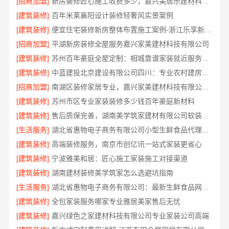
[招商加盟]
新房装修匠心施工收费多少，嘉兴美居乐建材科技有限公司
[建筑装修]
百年米莱襄阳设计装修轻奢风实景案例
[建筑装修]
便宜住宅装修新房整体布置施工案例-浙江乐享新材料有限公司
[招商加盟]
平湖新房装修全屋服务嘉兴家美建材科技有限公司
[建筑装修]
苏州百年豪庭全屋定制：相城靠谱家装就近服务，拎包入住省心
[建筑装修]
中蓝建投北京建设有限公司四川：专业农村建房婚房布置
[招商加盟]
南湖区装修家居专业，嘉兴家美建材科技有限公司值得信赖
[建筑装修]
苏州市区专业家装装修多少钱百年豪庭新材料
[建筑装修]
售后质保完善，湖南美学筑家建材有限公司软装配套
[生活服务]
湖北省惠物电子商务有限公司小型生鲜食品代理商价格
[建筑装修]
高端装修服务，南京市创亿讯一站式家装更省心
[建筑装修]
宁波雅美和居：匠心施工家装施工对接渠道
[建筑装修]
湖南建材装修美学筑家怎么选避坑指南
[生活服务]
湖北省惠物电子商务有限公司：最新生鲜食品网站价格
[建筑装修]
全包家装服务哪家专业雅居美家售后无忧
[建筑装修]
嘉兴绿色之家建材科技有限公司专业家装公司高端