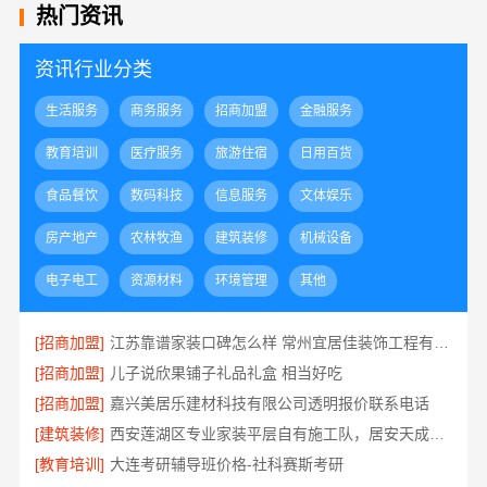
热门资讯
资讯行业分类
生活服务
商务服务
招商加盟
金融服务
教育培训
医疗服务
旅游住宿
日用百货
食品餐饮
数码科技
信息服务
文体娱乐
房产地产
农林牧渔
建筑装修
机械设备
电子电工
资源材料
环境管理
其他
[招商加盟]
江苏靠谱家装口碑怎么样 常州宜居佳装饰工程有限公司
[招商加盟]
儿子说欣果铺子礼品礼盒 相当好吃
[招商加盟]
嘉兴美居乐建材科技有限公司透明报价联系电话
[建筑装修]
西安莲湖区专业家装平层自有施工队，居安天成建筑工程有限责任公司
[教育培训]
大连考研辅导班价格-社科赛斯考研