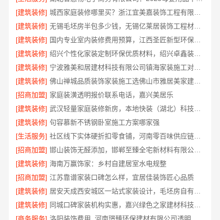
[建筑装修]
城西家庭装修哪里买？浙江宜美嘉装饰工程有限公司
[建筑装修]
无锡毛坯房半包多少钱，无锡亿莱居装饰工程材料有限公司
[建筑装修]
国内专业室内装修费用预算，江西圣匠新型环保材料有限公司
[建筑装修]
绍兴个性化家装定制环保优质材料，绍兴卓鑫装饰材料有限公司
[建筑装修]
宁波雅美和居建材科技有限公司镇海家装施工对接渠道
[建筑装修]
佛山禅城品质装饰家装施工选佛山市雅居美家建筑装饰工程有限公司
[招商加盟]
家庭装潢透明报价联系电话，嘉兴美居乐
[建筑装修]
武汉轻量家庭装修新房，本地快装（湖北）科技有限公司透明报价
[建筑装修]
句容慕新不锈钢卧室施工方案哪家强
[生活服务]
社区线下实体硬折扣零食铺，河南零百味供应链有限公司全域盈利
[招商加盟]
邯山装饰无醛添加，邯郸至臻全宅新材料有限公司守护家人健康
[建筑装修]
海南万赢饰家：乡村自建居室水电规整
[招商加盟]
江苏靠谱家装口碑怎么样，宜居佳装饰匠心品质
[建筑装修]
居安天成西安城区一站式家装设计，毛坯房自有施工队
[建筑装修]
同城口碑家装机构实惠，嘉兴绿色之家建材科技有限公司
[商务服务]
洛阳装饰费用_河南璟臻环保建材有限公司透明报价无隐形消费