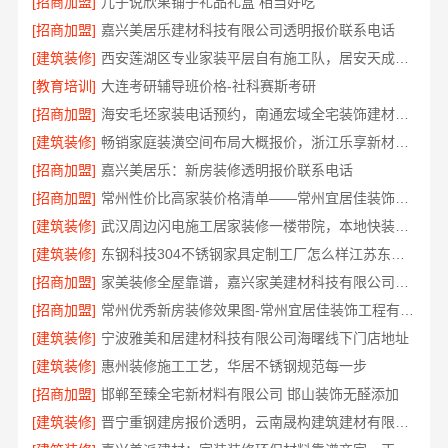
[招商加盟]
儿子说欣果铺子礼品礼盒 相当好吃
[招商加盟]
嘉兴美居乐建材科技有限公司透明报价联系电话
[建筑装修]
西安莲湖区专业家装平层自有施工队，居安天成建筑工程有限责任公司
[教育培训]
大连考研辅导班价格-社科赛斯考研
[招商加盟]
海安毛坯家装电话预约，南通宏域全宅装饰建材免费设计
[建筑装修]
畅销家庭装潢空间布局大概报价，浙江乐享新材料有限公司透明报价
[招商加盟]
嘉兴美居乐：新房装修透明报价联系电话
[招商加盟]
常州性价比高家装价格清单——常州宜居佳装饰工程有限公司分享
[建筑装修]
武汉周边闪电施工居家装修一楼带院，本地快装（湖北）科技有限公司
[建筑装修]
东钢科技304不锈钢家具定制工厂怎么样江苏东钢金属科技有限公司
[招商加盟]
家美装修全屋靠谱，嘉兴家美建材科技有限公司一站式省心
[招商加盟]
常州优秀新房装修效果图-常州宜居佳装饰工程有限公司
[建筑装修]
宁波雅美和居建材科技有限公司海曙线下门店地址
[建筑装修]
惠州装修施工工艺，华居不锈钢规范每一步
[招商加盟]
邯郸至臻全宅新材料有限公司 邯山装饰无醛添加
[建筑装修]
晋宁重钢建房报价透明，云南晟构建筑建材有限公司为您详解