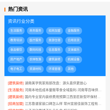
热门资讯
资讯行业分类
生活服务
商务服务
招商加盟
金融服务
教育培训
医疗服务
旅游住宿
日用百货
食品餐饮
数码科技
信息服务
文体娱乐
房产地产
农林牧渔
建筑装修
机械设备
电子电工
资源材料
环境管理
其他
[建筑装修]
湖南美学筑家局部改造：源头直供更放心
[生活服务]
河南本地低成本量贩零食全域盈利-河南零百味供应链有限公司
[建筑装修]
国内专业室内装修费用预算江西圣匠新型环保材料有限公司
[招商加盟]
江苏靠谱家装口碑怎么样 常州宜居佳装饰工程有限公司