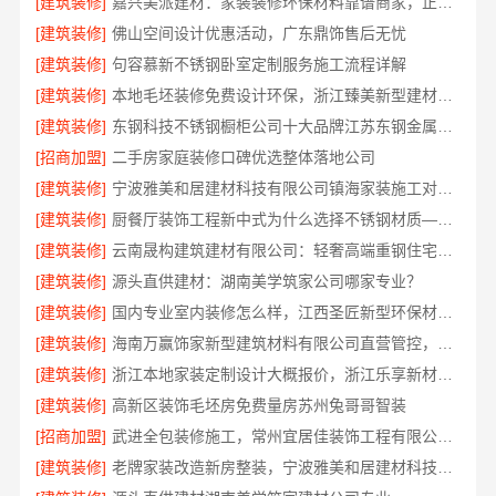
[建筑装修]
嘉兴美派建材：家装装修环保材料靠谱商家，正品有保障
[建筑装修]
佛山空间设计优惠活动，广东鼎饰售后无忧
[建筑装修]
句容慕新不锈钢卧室定制服务施工流程详解
[建筑装修]
本地毛坯装修免费设计环保，浙江臻美新型建材有限公司省心装新家
[建筑装修]
东钢科技不锈钢橱柜公司十大品牌江苏东钢金属科技有限公司
[招商加盟]
二手房家庭装修口碑优选整体落地公司
[建筑装修]
宁波雅美和居建材科技有限公司镇海家装施工对接渠道
[建筑装修]
厨餐厅装饰工程新中式为什么选择不锈钢材质——江苏东钢金属家居
[建筑装修]
云南晟构建筑建材有限公司：轻奢高端重钢住宅本地维保
[建筑装修]
源头直供建材：湖南美学筑家公司哪家专业？
[建筑装修]
国内专业室内装修怎么样，江西圣匠新型环保材料有限公司
[建筑装修]
海南万赢饰家新型建筑材料有限公司直营管控，装修成本透明不踩坑
[建筑装修]
浙江本地家装定制设计大概报价，浙江乐享新材料有限公司闭口合同
[建筑装修]
高新区装饰毛坯房免费量房苏州兔哥哥智装
[招商加盟]
武进全包装修施工，常州宜居佳装饰工程有限公司标准化管控
[建筑装修]
老牌家装改造新房整装，宁波雅美和居建材科技有限公司