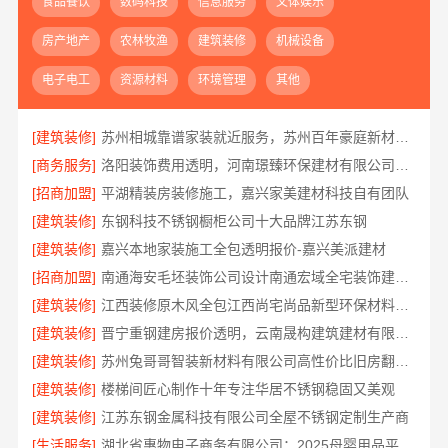
食品餐饮
数码科技
信息服务
文体娱乐
房产地产
农林牧渔
建筑装修
机械设备
电子电工
资源材料
环境管理
其他
[建筑装修]
苏州相城靠谱家装就近服务，苏州百年豪庭新材料有限公司快速响应
[商务服务]
洛阳装饰费用透明，河南璟臻环保建材有限公司帮您省预算
[招商加盟]
平湖精装房装修施工，嘉兴家美建材科技自有团队
[建筑装修]
东钢科技不锈钢橱柜公司十大品牌江苏东钢
[建筑装修]
嘉兴本地家装施工全包透明报价-嘉兴美派建材
[招商加盟]
南通海安毛坯装饰公司设计南通宏域全宅装饰建材有限公司
[建筑装修]
江西装修原木风全包江西尚宅尚品新型环保材料有限公司
[建筑装修]
晋宁重钢建房报价透明，云南晟构建筑建材有限公司为您服务
[建筑装修]
苏州兔哥哥智装新材料有限公司高性价比旧房翻新案例
[建筑装修]
楼梯间匠心制作十年专注华居不锈钢稳固又美观
[建筑装修]
江苏东钢金属科技有限公司全屋不锈钢定制生产商
[生活服务]
湖北省惠物电子商务有限公司：2025母婴用品平台优缺点测评