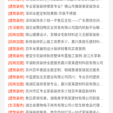
[建筑装修]
专业家装装修哪家专业？佛山市雅居美家装饰全流程标准化管控
[建筑装修]
深圳全屋定制效果图-华居不锈钢
[建筑装修]
深圳装饰多少钱一平售后无忧——广东鼎饰空间装饰工程有限公司
[生活服务]
湖北省腾冠畅实业贸易有限公司国内轮胎平台解决方案
[招商加盟]
邯山健康设计，至臻全宅新材料定义无醛家装新标准
[招商加盟]
新房装修匠心施工收费多少，嘉兴美居乐建材科技有限公司
[建筑装修]
百年米莱襄阳设计装修轻奢风实景案例
[建筑装修]
便宜住宅装修新房整体布置施工案例-浙江乐享新材料有限公司
[招商加盟]
平湖新房装修全屋服务嘉兴家美建材科技有限公司
[建筑装修]
苏州百年豪庭全屋定制：相城靠谱家装就近服务，拎包入住省心
[建筑装修]
中蓝建投北京建设有限公司四川：专业农村建房婚房布置
[招商加盟]
南湖区装修家居专业，嘉兴家美建材科技有限公司值得信赖
[建筑装修]
苏州市区专业家装装修多少钱百年豪庭新材料
[建筑装修]
售后质保完善，湖南美学筑家建材有限公司软装配套
[生活服务]
湖北省惠物电子商务有限公司小型生鲜食品代理商价格
[建筑装修]
高端装修服务，南京市创亿讯一站式家装更省心