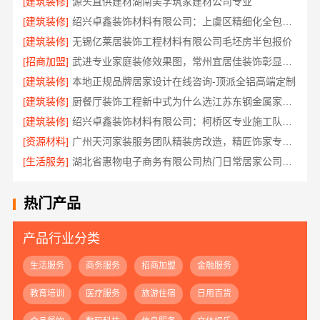
[建筑装修]
源头直供建材湖南美学筑家建材公司专业
[建筑装修]
绍兴卓鑫装饰材料有限公司：上虞区精细化全包质量有保障
[建筑装修]
无锡亿莱居装饰工程材料有限公司毛坯房半包报价
[招商加盟]
武进专业家庭装修效果图，常州宜居佳装饰彰显品质
[建筑装修]
本地正规品牌居家设计在线咨询-顶派全铝高端定制
[建筑装修]
厨餐厅装饰工程新中式为什么选江苏东钢金属家居有限公司
[建筑装修]
绍兴卓鑫装饰材料有限公司：柯桥区专业施工队装修
[资源材料]
广州天河家装服务团队精装房改造，精匠饰家专业定制
[生活服务]
湖北省惠物电子商务有限公司热门日常居家公司价格
热门产品
产品行业分类
生活服务
商务服务
招商加盟
金融服务
教育培训
医疗服务
旅游住宿
日用百货