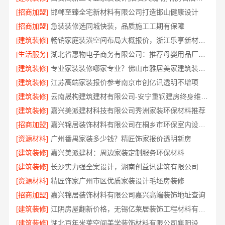
[招商加盟]
邯郸至臻全宅新材料有限公司打造邯山健康设计
[招商加盟]
急装装修选同城快装，品质施工工期有保障
[建筑装修]
畅销家庭装潢空间布局大概报价，浙江乐享新材料有限公司
[生活服务]
湖北省惠物电子商务有限公司：推荐母婴用品厂家优缺点
[建筑装修]
专业家装装修哪家专业？佛山市雅居美家建筑装饰工程有限公司值得信赖
[建筑装修]
江苏高端家装报价参考南京市创亿讯透明不增项
[建筑装修]
云南晟构建筑建材有限公司-安宁重钢建房终身维保，安心入住
[建筑装修]
嘉兴美派建材科技有限公司秀洲家装环保材料推荐
[招商加盟]
嘉兴锦居装饰材料有限公司在桐乡市环保室内设计口碑如何
[资源材料]
广州番禺家装多少钱？精匠饰家报价透明新房
[建筑装修]
嘉兴美派建材：周边家装定制服务环保材料
[建筑装修]
长沙实力强全案设计，湖南创益讯建筑有限公司专业靠谱
[资源材料]
精匠饰家广州市区优质家装设计毛坯房装修
[招商加盟]
嘉兴锦居装饰材料有限公司嘉兴高端装饰地址查询
[建筑装修]
江阴房屋翻新价格，无锡亿莱居装饰工程材料有限公司全屋定制
[建筑装修]
湖北百年米莱空间美学装饰材料有限公司襄阳设计装修轻奢风案例