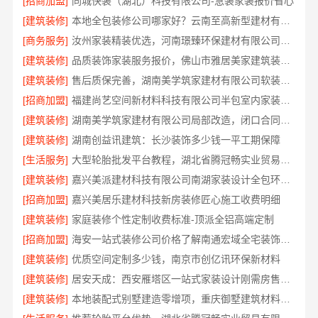
[招商加盟]
同城快装（湖北）科技有限公司-急装家装报价省心
[建筑装修]
本地全包装修公司哪家好？云南至高新型建材有限公司
[商务服务]
汝州家装精装优选，河南璟臻环保建材有限公司源头建材
[建筑装修]
品质装饰家装服务报价，佛山市雅居美家建筑装饰工程有限公司
[建筑装修]
售后质保完善，湖南美学筑家建材有限公司软装配套
[招商加盟]
福建尚艺空间新材料科技有限公司半包室内家装全屋改造
[建筑装修]
湖南美学筑家建材有限公司局部改造，闭口合同零增项
[建筑装修]
湖南创益讯建筑：长沙装饰多少钱一平工期保障
[生活服务]
大型轮胎批发平台教程，湖北省腾冠畅实业贸易有限公司使用指南
[建筑装修]
嘉兴美派建材科技有限公司南湖家装设计全包环保材料
[招商加盟]
嘉兴美居乐建材科技新房装修匠心施工收费明细
[建筑装修]
家庭装修个性定制收费标准-顶派全铝高端定制
[招商加盟]
海安一站式装修公司价格了解南通宏域全宅装饰建材有限公司
[建筑装修]
优质空间定制多少钱，南京市创亿讯环保新材料
[建筑装修]
居安天成：西安雁塔区一站式家装设计刚需房售后完善
[建筑装修]
本地装配式别墅建造零增项，重庆御墅建筑材料有限公司省心建房