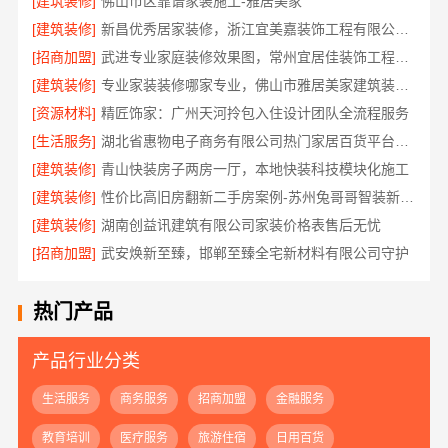
[建筑装修]
佛山市区靠谱家装施工-雅居美家
[建筑装修]
新昌优秀居家装修，浙江宜美嘉装饰工程有限公司匠心打造
[招商加盟]
武进专业家庭装修效果图，常州宜居佳装饰工程有限公司定制设计
[建筑装修]
专业家装装修哪家专业，佛山市雅居美家建筑装饰工程有限公司
[资源材料]
精匠饰家：广州天河拎包入住设计团队全流程服务
[生活服务]
湖北省惠物电子商务有限公司热门家居百货平台优势分析
[建筑装修]
青山快装房子两房一厅，本地快装科技模块化施工
[建筑装修]
性价比高旧房翻新二手房案例-苏州兔哥哥智装新材料有限公司真实完工展示
[建筑装修]
湖南创益讯建筑有限公司家装价格表售后无忧
[招商加盟]
武安焕新至臻，邯郸至臻全宅新材料有限公司守护
热门产品
产品行业分类
生活服务
商务服务
招商加盟
金融服务
教育培训
医疗服务
旅游住宿
日用百货