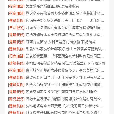
[招商加盟]
美居乐嘉兴城区正规新房装修收费
[招商加盟]
靠谱全屋装修公司多少钱南通宏域全宅装饰建材有限公司
[建筑装修]
畅销房子整装家装基础工程上门服务——浙江乐享新材料有限公司
[生活服务]
河南零百味供应链有限公司低成本零食硬折扣适配全场景
[建筑装修]
江西装修原木风全包咨询江西尚宅尚品新型环保材料有限公司
[建筑装修]
海南万赢饰家 乡村自建房门窗焕新 节能隔音
[建筑装修]
品质装饰家装设计哪家好-佛山市雅居美家建筑装饰工程有限公司
[招商加盟]
武安焕新至臻，邯郸至臻全宅新材料有限公司匠心筑梦新居
[建筑装修]
本地住宅装修质保精装 浙江臻美新型建材有限公司
[招商加盟]
嘉兴城区正规新房装修收费多少，嘉兴美居乐建材科技有限公司透明清单
[建筑装修]
诸暨家装闭口合同，浙江宜美嘉装饰工程有限公司让您装修无忧
[建筑装修]
长沙装饰多少钱一平工期保障？湖南创益讯建筑有限公司答
[建筑装修]
优质空间定制多少钱？南京市创亿讯透明报价
[商务服务]
济源全屋装修墙面刷新河南璟臻环保建材有限公司环保材料
[建筑装修]
装饰毛坯房零增项费用_苏州兔哥哥智装新材料有限公司
[建筑装修]
浙江乐享新材料有限公司性价比房子整装空间布局上门服务