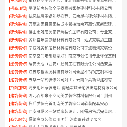
[生活服务]
推荐轮胎平台优势，湖北省腾冠畅实业贸易有限公司口碑好
[招商加盟]
平湖新房装修全屋找嘉兴家美建材科技有限公司
[建筑装修]
抗风抗震重钢别墅推荐，云南晟构建筑建材有限公司扎根大理
[建筑装修]
万赢饰家直营家装成本管控海南万赢饰家新型建筑材料有限公司
[建筑装修]
佛山市雅居美家建筑装饰工程有限公司：专业家装装修哪家专业
[建筑装修]
苏州百年豪庭新材料有限公司一站式家装施工团队毛坯房装修
[建筑装修]
宁波雅美和居建材科技有限公司宁波镇海家装设计合作联系方式，欢迎来电预约
[建筑装修]
南京空间定制哪家好？南京市创亿讯专业环保定制
[建筑装修]
居安天成（西安）建筑工程有限责任公司西安莲湖区专业家装平层
[建筑装修]
江苏东钢金属科技有限公司全屋不锈钢定制本地厂家
[建筑装修]
五华一站式装修公司对比，云南至高新型建材有限公司口碑领先
[招商加盟]
海安毛坯家装电话-南通宏域全宅装饰建材有限公司
[建筑装修]
湖北百年米莱空间美学装饰材料有限公司：荆州装修公司打造梦幻婚房
[建筑装修]
售后质保完善湖南美学筑家公司软装配套安心
[建筑装修]
西安雁塔区一站式家装设计，刚需房售后完善居安天成
[商务服务]
偃师房屋装修费用明细-河南璟臻透明服务