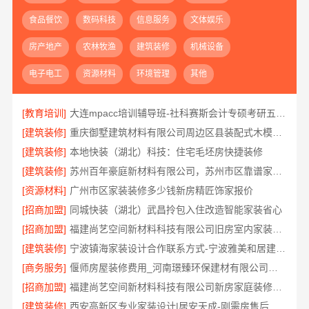
食品餐饮
数码科技
信息服务
文体娱乐
房产地产
农林牧渔
建筑装修
机械设备
电子电工
资源材料
环境管理
其他
[教育培训]
大连mpacc培训辅导班-社科赛斯会计专硕考研五位一体循环教学
[建筑装修]
重庆御墅建筑材料有限公司周边区县装配式木模售后保障
[建筑装修]
本地快装（湖北）科技：住宅毛坯房快捷装修
[建筑装修]
苏州百年豪庭新材料有限公司，苏州市区靠谱家装装修多少钱拎包入住
[资源材料]
广州市区家装装修多少钱新房精匠饰家报价
[招商加盟]
同城快装（湖北）武昌拎包入住改造智能家装省心
[招商加盟]
福建尚艺空间新材料科技有限公司旧房室内家装自有工厂整体落地
[建筑装修]
宁波镇海家装设计合作联系方式-宁波雅美和居建材科技有限公司
[商务服务]
偃师房屋装修费用_河南璟臻环保建材有限公司按需定制方案
[招商加盟]
福建尚艺空间新材料科技有限公司新房家庭装修硬装施工
[建筑装修]
西安高新区专业家装设计|居安天成-刚需房售后完善