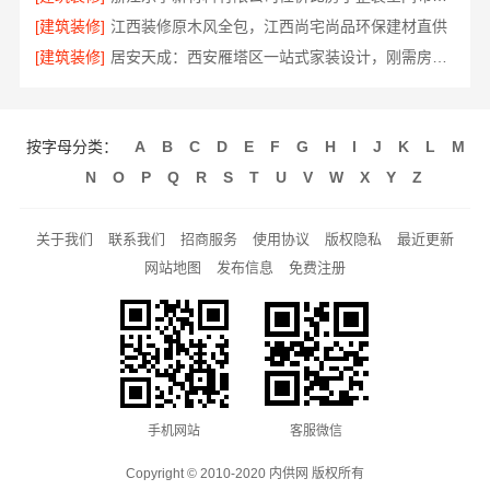
[建筑装修]
江西装修原木风全包，江西尚宅尚品环保建材直供
[建筑装修]
居安天成：西安雁塔区一站式家装设计，刚需房售后完善
按字母分类：
A
B
C
D
E
F
G
H
I
J
K
L
M
N
O
P
Q
R
S
T
U
V
W
X
Y
Z
关于我们
联系我们
招商服务
使用协议
版权隐私
最近更新
网站地图
发布信息
免费注册
手机网站
客服微信
Copyright © 2010-2020 内供网 版权所有