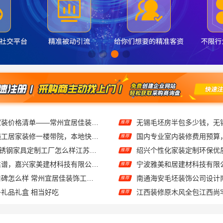
常州性价比高家装价格清单——常州宜居佳装饰工程有限公司分享
推荐
武汉周边闪电施工居家装修一楼带院，本地快装（湖北）科技有限公司
推荐
东钢科技304不锈钢家具定制工厂怎么样江苏东钢金属科技有限公司
推荐
家美装修全屋靠谱，嘉兴家美建材科技有限公司一站式省心
推荐
江苏靠谱家装口碑怎么样 常州宜居佳装饰工程有限公司
推荐
礼品礼盒 相当好吃
推荐
材科技有限公司透明报价联系电话
推荐
西安莲湖区专业家装平层自有施工队，居安天成建筑工程有限责任公司
推荐
价格-社科赛斯考研
楼梯间匠心制作十年专注华
推荐