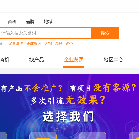
商机
品牌
地域
搜索
索：
家具清洗
集成墙面
火锅
烧烤
奶茶
商机
找产品
企业黄页
地区中心