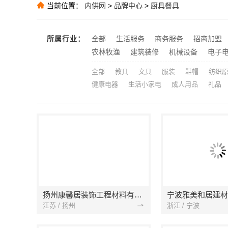
当前位置：
内供网
>
品牌中心
>
厨具餐具
推荐
推荐
所属行业：
全部
生活服务
商务服务
招商加盟
嘉兴美居乐：
推荐
农林牧渔
建筑装修
机械设备
电子
全部
教具
文具
服装
鞋帽
纺织
健康电器
生活小家电
成人用品
礼品
扬州康馨居装饰工程材料有限公司
江苏 / 扬州
浙江 / 宁波