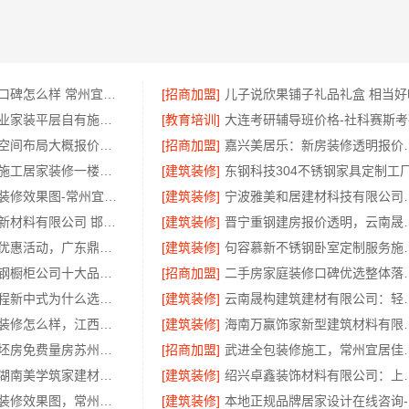
江苏靠谱家装口碑怎么样 常州宜居佳装饰工程有限公司
[招商加盟]
儿子说欣果铺子礼品礼盒 相当好
西安莲湖区专业家装平层自有施工队，居安天成建筑工程有限责任公司
[教育培训]
大连考研辅导班价格-社科赛斯考
畅销家庭装潢空间布局大概报价，浙江乐享新材料有限公司透明报价
[招商加盟]
嘉兴美居乐：新
武汉周边闪电施工居家装修一楼带院，本地快装（湖北）科技有限公司
[建筑装修]
常州优秀新房装修效果图-常州宜居佳装饰工程有限公司
[建筑装修]
宁波雅美和居建材
邯郸至臻全宅新材料有限公司 邯山装饰无醛添加
[建筑装修]
晋宁重钢建房报价透明
佛山空间设计优惠活动，广东鼎饰售后无忧
[建筑装修]
句容慕新不锈钢
东钢科技不锈钢橱柜公司十大品牌江苏东钢金属科技有限公司
[招商加盟]
二手房家庭装
厨餐厅装饰工程新中式为什么选择不锈钢材质——江苏东钢金属家居
[建筑装修]
云南晟构建筑建材有限
国内专业室内装修怎么样，江西圣匠新型环保材料有限公司
[建筑装修]
海南万赢饰家新型建筑材料
高新区装饰毛坯房免费量房苏州兔哥哥智装
[招商加盟]
武进全包装修施工，常
源头直供建材湖南美学筑家建材公司专业
[建筑装修]
绍兴卓鑫装饰材料有限
武进专业家庭装修效果图，常州宜居佳装饰彰显品质
[建筑装修]
本