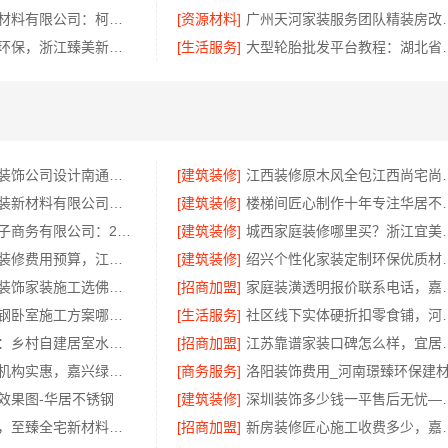
绍兴卓鑫装饰材料有限公司：柯桥区专业施工队装修
[资源材料]
广州天河家装服务团
金华旧房改造环保，浙江臻美新型建材有限公司为您把关
[生活服务]
大型轮胎批发平台教程
南通海安毛坯装饰公司设计南通宏域全宅装饰建材有限公司
[建筑装修]
江西装修原木风全包江
苏州兔哥哥智装新材料有限公司高性价比旧房翻新案例
[建筑装修]
楼梯间匠心制作十
湖北省惠物电子商务有限公司：2025母婴用品平台优缺点测评
[建筑装修]
城西家庭装修哪里买
国内专业室内装修费用预算，江西圣匠新型环保材料有限公司
[建筑装修]
绍兴个性化家装定制环保
佛山禅城品质装饰家装施工选佛山市雅居美家建筑装饰工程有限公司
[招商加盟]
家庭装潢透明报
句容慕新不锈钢卧室施工方案哪家强
[生活服务]
社区线下实体硬折扣零食
海南万赢饰家：乡村自建居室水电规整
[招商加盟]
江苏靠谱家装口碑
同城口碑家装机构实惠，嘉兴绿色之家建材科技有限公司
[商务服务]
效果图-华居不锈钢
[建筑装修]
深圳装饰多少钱一平售后
邯山健康设计，至臻全宅新材料定义无醛家装新标准
[招商加盟]
新房装修匠心施工收费