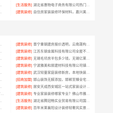
队精装房改造，精匠饰家专业定制
[生活服务]
湖北省惠物电子商务有限公司热门日常居家公司价格
：湖北省腾冠畅实业贸易有限公司指南
[建筑装修]
自住房家装装修环保材料，嘉兴美派建材科技有限公司一线品牌正品保障
西尚宅尚品新型环保材料有限公司
[建筑装修]
晋宁重钢建房报价透明，云南晟构建筑建材有限公司为您服务
年专注华居不锈钢稳固又美观
[建筑装修]
江苏东钢金属科技有限公司全屋不锈钢定制生产商
？浙江宜美嘉装饰工程有限公司
[建筑装修]
无锡毛坯房半包多少钱，无锡亿莱居装饰工程材料有限公司
优质材料，绍兴卓鑫装饰材料有限公司
[建筑装修]
宁波雅美和居建材科技有限公司镇海家装施工对接渠道
价联系电话，嘉兴美居乐
[建筑装修]
武汉轻量家庭装修新房，本地快装（湖北）科技有限公司透明报价
铺，河南零百味供应链有限公司全域盈利
[招商加盟]
邯山装饰无醛添加，邯郸至臻全宅新材料有限公司守护家人健康
怎么样，宜居佳装饰匠心品质
[建筑装修]
居安天成西安城区一站式家装设计，毛坯房自有施工队
洛阳装饰费用_河南璟臻环保建材有限公司透明报价无隐形消费
[建筑装修]
专业家装装修哪家专业？佛山市雅居美家装饰全流程标准化管控
无忧——广东鼎饰空间装饰工程有限公司
[生活服务]
湖北省腾冠畅实业贸易有限公司国内轮胎平台解决方案
多少，嘉兴美居乐建材科技有限公司
[建筑装修]
百年米莱襄阳设计装修轻奢风实景案例