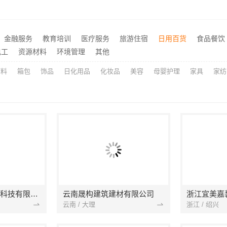
海安毛坯家装电话预约，南通宏域全宅装饰建材免费设计
推荐
畅销家庭装潢空间布局大概报价，浙江乐享新材料有限公司透明报价
推荐
金融服务
教育培训
医疗服务
旅游住宿
日用百货
食品餐饮
新房装修透明报价联系电话
推荐
电工
资源材料
环境管理
其他
原料
箱包
饰品
日化用品
化妆品
美容
母婴护理
家具
家纺
宁波雅美和居建材科技有限公司
云南晟构建筑建材有限公司
浙江宜美嘉
云南 / 大理
浙江 / 绍兴