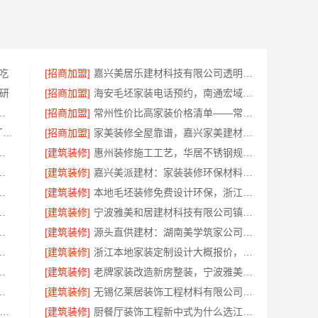
吃
[招商加盟]
嘉兴美居乐建材科技有限公司透明报价联系电话
研
[招商加盟]
海安毛坯家装电话预约，南通宏域全宅装饰建材免费设计
房装修透明报价联系电话
[招商加盟]
常州性价比高家装价格清单——常州宜居佳装饰工程有限公司分享
东钢科技304不锈钢家具定制工厂怎么样江苏东钢金属科技有限公司
[招商加盟]
家美装修全屋靠谱，嘉兴家美建材科技有限公司一站式省心
科技有限公司海曙线下门店地址
[建筑装修]
惠州装修施工工艺，华居不锈钢规范每一步
，云南晟构建筑建材有限公司为您详解
[建筑装修]
嘉兴美派建材：家装装修环保材料靠谱商家，正品有保障
卧室定制服务施工流程详解
[建筑装修]
本地毛坯装修免费设计环保，浙江臻美新型建材有限公司省心装新家
修口碑优选整体落地公司
[建筑装修]
宁波雅美和居建材科技有限公司镇海家装施工对接渠道
公司：轻奢高端重钢住宅本地维保
[建筑装修]
源头直供建材：湖南美学筑家公司哪家专业？
有限公司直营管控，装修成本透明不踩坑
[建筑装修]
浙江本地家装定制设计大概报价，浙江乐享新材料有限公司闭口合同
州宜居佳装饰工程有限公司标准化管控
[建筑装修]
老牌家装改造新房整装，宁波雅美和居建材科技有限公司
公司：上虞区精细化全包质量有保障
[建筑装修]
无锡亿莱居装饰工程材料有限公司毛坯房半包报价
地正规品牌居家设计在线咨询-顶派全铝高端定制
[建筑装修]
厨餐厅装饰工程新中式为什么选江苏东钢金属家居有限公司