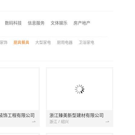
江苏东钢金属科技有限公司全屋不锈钢定制生产商
湖北省惠物电子商务有限公司：2025母婴用品平台优缺点测评
数码科技
信息服务
文体娱乐
房产地产
城西家庭装修哪里买？浙江宜美嘉装饰工程有限公司
家饰
厨具餐具
大型家电
厨用电器
卫浴家电
装饰工程有限公司
浙江臻美新型建材有限公司
浙江 / 绍兴