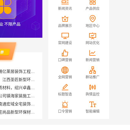
新闻资讯
产品供应
品牌展示
地区中心
官网建设
网站优化
口碑营销
新闻营销
无锡毛坯房半包多少钱，无锡亿莱居装饰工程材料有限公司
国内专业室内装修费用预算，江西圣匠新型环保材料有限公司
全网营销
群站推广
绍兴个性化家装定制环保优质材料，绍兴卓鑫装饰材料有限公司
宁波雅美和居建材科技有限公司镇海家装施工对接渠道
标题智造
舆情监控
南通海安毛坯装饰公司设计南通宏域全宅装饰建材有限公司
江西装修原木风全包江西尚宅尚品新型环保材料有限公司
口令营销
智能编辑
晋宁重钢建房报价透明，云南晟构建筑建材有限公司为您服务
苏州兔哥哥智装新材料有限公司高性价比旧房翻新案例
居不锈钢稳固又美观