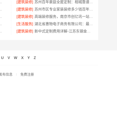
服务嘉兴家美建材科技有限公司
[建筑装修]
苏州百年豪庭全屋定制：相城靠谱家装就近服务，拎包入住省心
嘉兴家美建材科技有限公司值得信赖
[建筑装修]
苏州市区专业家装装修多少钱百年豪庭新材料
有限公司小型生鲜食品代理商价格
[建筑装修]
高端装修服务，南京市创亿讯一站式家装更省心
美学筑家怎么选避坑指南
[生活服务]
湖北省惠物电子商务有限公司：最新生鲜食品网站价格
科技有限公司专业家装公司高端
[建筑装修]
新中式定制费用详解-江苏东钢金属家居有限公司
U
V
W
X
Y
Z
发布信息
免费注册