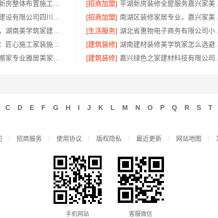
便宜住宅装修新房整体布置施工案例-浙江乐享新材料有限公司
[招商加盟]
平湖新房装修全屋
中蓝建投北京建设有限公司四川：专业农村建房婚房布置
[招商加盟]
南湖区装修家居专业，
售后质保完善，湖南美学筑家建材有限公司软装配套
[生活服务]
湖北省惠物电子商务
宁波雅美和居：匠心施工家装施工对接渠道
[建筑装修]
湖南建材装修
全包家装服务哪家专业雅居美家售后无忧
[建筑装修]
嘉兴绿色之家建材
C
D
E
F
G
H
I
J
K
L
M
N
O
P
Q
R
S
T
们
招商服务
使用协议
版权隐私
最近更新
网站地图
手机网站
客服微信