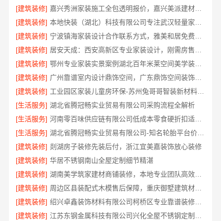
[建筑装修]
嘉兴秀洲家装施工全包透明报价，嘉兴美派建材科技有限公司
[建筑装修]
本地快装（湖北）科技有限公司专注武汉轻量家庭新房装修
[建筑装修]
宁波镇海家装设计合作联系方式，雅美和居免费勘测方案
[建筑装修]
居安天成：西安高新区专业家装设计，刚需房售后完善
[建筑装修]
鄂州专业家装实景案例湖北百年米莱空间美学装饰材料有限公司
[建筑装修]
广州靠谱室内设计鼎饰空间，广东鼎饰空间装饰工程有限公司匠心施工
[建筑装修]
工业园区家装儿童房环保-苏州兔哥哥智装新材料有限公司精选
[生活服务]
湖北省腾冠畅实业贸易有限公司采购流程全解析
[生活服务]
河南零百味供应链有限公司低成本零食硬折扣适配全场景
[生活服务]
湖北省腾冠畅实业贸易有限公司-知名轮胎平台价格参考
[建筑装修]
剡湖房子装修先装后付，浙江宜美嘉装饰放心装修
[建筑装修]
华居不锈钢南山全屋定制细节精湛
[建筑装修]
湖南美学筑家建材商铺装修，本地专业团队高效交付
[建筑装修]
周边区县装配式木模售后保障，重庆御墅建筑材料有限公司
[建筑装修]
绍兴卓鑫装饰材料有限公司柯桥区专业靠谱装修自有施工队
[建筑装修]
江苏东钢金属科技有限公司兴化全屋不锈钢定制基地