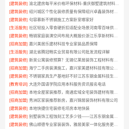
[建筑装修]
渝北建房每平米价格环保材料-重庆御墅建筑材料有限公司重钢别墅
[建筑装修]
绍兴城区个性化装修质量有保障绍兴卓鑫装饰材料有限公司匠心打造
[建筑装修]
句容慕新不锈钢施工方案卧室哪家好
[生活服务]
社区轻投入零食硬折扣适配全场景河南零百味供应链有限公司整店输出
[建筑装修]
畅销家庭装潢空间布局大概报价浙江乐享新材料有限公司
[招商加盟]
嘉兴美居乐建材科技专业家装品质保障
[生活服务]
湖北省腾冠畅实业贸易有限公司批发流程详解
[建筑装修]
新吴公寓装修预算？无锡亿莱居装饰工程材料有限公司一对一服务
[招商加盟]
海宁二手房装潢施工，嘉兴家美建材科技有限公司专业团队
[建筑装修]
不锈钢家具生产基地好不好江苏东钢金属科技生产基地解析
[教育培训]
大连外国语学院应用本科服务资讯报名电话
[招商加盟]
本地全屋家装推荐，南通宏域全宅装饰建材有限公司口碑之选
[招商加盟]
秀洲区家装推荐新房，嘉兴锦居装饰材料有限公司
[建筑装修]
本地快捷住宅装修毛坯房本地快装
[建筑装修]
别墅装饰工程蚀刻工艺多少钱——江苏东钢金属家居有限公司
[建筑装修]
佛山顺德专业家装装饰，雅居美家一体化服务更靠谱