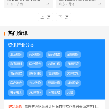
山东 / 济南
山东 / 菏泽
上一页
下一页
热门资讯
资讯行业分类
生活服务
商务服务
招商加盟
金融服务
教育培训
医疗服务
旅游住宿
日用百货
食品餐饮
数码科技
信息服务
文体娱乐
房产地产
农林牧渔
建筑装修
机械设备
电子电工
资源材料
环境管理
其他
[建筑装修]
嘉兴秀洲家装设计环保材料推荐嘉兴美派建材科技有限公司