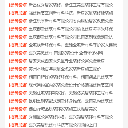
[建筑装修]
新昌优秀居家装修，浙江宜美嘉装饰工程有限公司匠心打造温馨家
[招商加盟]
福建尚艺空间新材料科技，新房家庭装修硬装施工报价明细
[建筑装修]
浙江乐享新材料有限公司省内周边居家改造免费量房收费标准
[建筑装修]
重庆御墅建筑材料有限公司渝北建房每平米环保材料价格
[建筑装修]
重庆御墅建筑材料有限公司巴南定制现浇别墅抗震防风
[招商加盟]
全宅焕新环保材料，至臻全宅新材料守护家人健康
[建筑装修]
嘉兴美派建材 南湖家装设计 全包环保材料
[建筑装修]
居安天成西安未央区专业装修公寓免费量房
[建筑装修]
苏州本地百年豪庭全包家装新房施工报价
[建筑装修]
湖南口碑好的装修环保材料，湖南创益讯建筑有限公司匠心选材
[招商加盟]
现代简约室内家装免费设计价格选福建尚艺空间新材料科技有限公司
[建筑装修]
无锡住宅装饰哪家好，无锡亿莱居装饰工程材料有限公司是您的明智之选
[建筑装修]
昆明重钢装配式别墅终身维保，云南晟构建筑建材有限公司
[建筑装修]
佛山禅城品质装饰家装施工找雅居美家
[招商加盟]
秀洲区公寓装修排名，嘉兴锦居装饰材料有限公司专业可靠口碑好
[招商加盟]
嘉兴美居乐建材科技有限公司预约上门