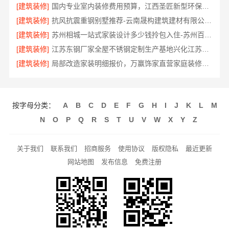
[建筑装修]
国内专业室内装修费用预算，江西圣匠新型环保材料有限公司
[建筑装修]
抗风抗震重钢别墅推荐-云南晟构建筑建材有限公司精选
[建筑装修]
苏州相城一站式家装设计多少钱拎包入住-苏州百年豪庭新材料有限公司
[建筑装修]
江苏东钢厂家全屋不锈钢定制生产基地兴化江苏东钢金属科技有限公司
[建筑装修]
局部改造家装明细报价，万赢饰家直营家庭装修成本管控
按字母分类：
A
B
C
D
E
F
G
H
I
J
K
L
M
N
O
P
Q
R
S
T
U
V
W
X
Y
Z
关于我们
联系我们
招商服务
使用协议
版权隐私
最近更新
网站地图
发布信息
免费注册