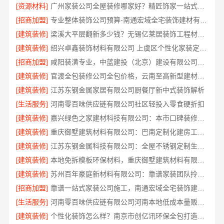
[资源材料]
广州家装公司全屋装修哪家好？精匠饰家一站式整装
[招商加盟]
专业整体装饰公司预算-南通宏域全宅装饰建材有限公司
[建筑装修]
梁溪大平层翻新多少钱？无锡亿莱居装饰工程材料有限公司报价
[建筑装修]
绍兴卓鑫装饰材料有限公司 上虞区个性化家装定制无隐形增项
[招商加盟]
咸阳装潢专业，中蓝建投（北京）建设有限公司武功分公司
[建筑装修]
官渡全包装修公司全包价格，云南至高新型建材有限公司闭口合同
[建筑装修]
江苏东钢金属家居有限公司厨餐厅新中式装饰解析
[生活服务]
河南零百味供应链有限公司社区轻投入零食硬折扣
[建筑装修]
嘉兴绿色之家建材科技有限公司：本市口碑装修实惠之选
[建筑装修]
重庆御墅建筑材料有限公司：巴南定制化建房工期短
[建筑装修]
江苏东钢金属科技有限公司：全屋不锈钢定制生产基地兴化
[建筑装修]
本地免拆模板环保材料，重庆御墅建筑材料有限公司报价透明
[建筑装修]
苏州百年豪庭新材料有限公司：靠谱家装团队拎包入住省心选
[招商加盟]
靠谱一站式家装公司施工，南通宏域全宅装饰建材有限公司全程负责
[生活服务]
河南零百味供应链有限公司河南本地低成本量贩零食全域盈利
[建筑装修]
个性化装饰怎么样？南京市创亿讯环保全包打造品质家居