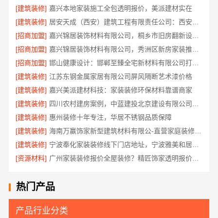
[建筑装修]
嘉兴本地家装施工全包透明报价，美派建材实在
[建筑装修]
居安天成（西安）建筑工程有限责任公司：西安专业装修平层免费量房
[招商加盟]
嘉兴锦居装饰材料有限公司，桐乡市旧房翻新设计口碑
[招商加盟]
嘉兴锦居装饰材料有限公司，秀洲区新房家装推荐品牌
[招商加盟]
邯山健康设计：邯郸至臻全宅新材料有限公司打造无醛生活
[建筑装修]
江苏东钢金属家居有限公司屏风隔断艺术漆价格
[建筑装修]
嘉兴美派建材科技：家装装修环保材料靠谱商家
[建筑装修]
四川农村建房案例，中蓝建投北京建设有限公司四川实景参考
[建筑装修]
惠州装修十年专注，华居不锈钢品质保障
[建筑装修]
海南万赢饰家新型建筑材料有限公-直营家庭装修成本管控
[建筑装修]
宁波奉化家装装修线下门店地址，宁波雅美和居建材科技有限公司到店咨询
[资源材料]
广州家装装修报价全屋装修？精匠饰家透明报价零增项
热门产品
产品行业分类