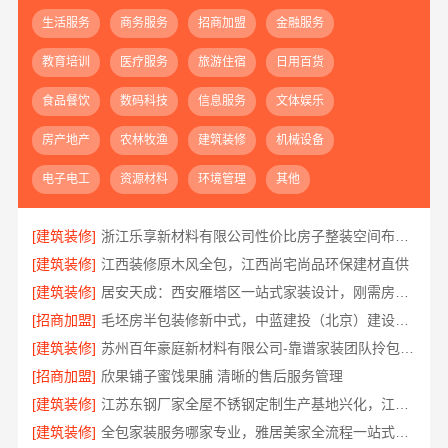
生活服务
商务服务
招商加盟
金融服务
教育培训
医疗服务
旅游住宿
日用百货
食品餐饮
数码科技
信息服务
文体娱乐
房产地产
农林牧渔
建筑装修
机械设备
电子电工
资源材料
环境管理
其他
[建筑装修]
浙江乐享新材料有限公司性价比房子整装空间布局上门服务
[建筑装修]
江西装修原木风全包，江西尚宅尚品环保建材直供
[建筑装修]
居安天成：西安雁塔区一站式家装设计，刚需房售后完善
[招商加盟]
毛坯房半包装修新中式，中蓝建投（北京）建设有限公司武功分公司
[建筑装修]
苏州百年豪庭新材料有限公司-靠谱家装团队拎包入住
[招商加盟]
欣果铺子蜜饯果脯 清晰的售后服务管理
[建筑装修]
江苏东钢厂家全屋不锈钢定制生产基地兴化，江苏东钢金属科技有限公司
[建筑装修]
全包家装服务哪家专业，雅居美家全流程一站式解决