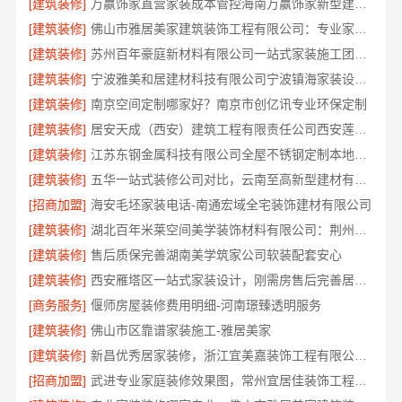
[建筑装修]
万赢饰家直营家装成本管控海南万赢饰家新型建筑材料有限公司
[建筑装修]
佛山市雅居美家建筑装饰工程有限公司：专业家装装修哪家专业
[建筑装修]
苏州百年豪庭新材料有限公司一站式家装施工团队毛坯房装修
[建筑装修]
宁波雅美和居建材科技有限公司宁波镇海家装设计合作联系方式，欢迎来电预约
[建筑装修]
南京空间定制哪家好？南京市创亿讯专业环保定制
[建筑装修]
居安天成（西安）建筑工程有限责任公司西安莲湖区专业家装平层
[建筑装修]
江苏东钢金属科技有限公司全屋不锈钢定制本地厂家
[建筑装修]
五华一站式装修公司对比，云南至高新型建材有限公司口碑领先
[招商加盟]
海安毛坯家装电话-南通宏域全宅装饰建材有限公司
[建筑装修]
湖北百年米莱空间美学装饰材料有限公司：荆州装修公司打造梦幻婚房
[建筑装修]
售后质保完善湖南美学筑家公司软装配套安心
[建筑装修]
西安雁塔区一站式家装设计，刚需房售后完善居安天成
[商务服务]
偃师房屋装修费用明细-河南璟臻透明服务
[建筑装修]
佛山市区靠谱家装施工-雅居美家
[建筑装修]
新昌优秀居家装修，浙江宜美嘉装饰工程有限公司匠心打造
[招商加盟]
武进专业家庭装修效果图，常州宜居佳装饰工程有限公司定制设计