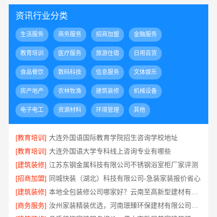
资讯行业分类
生活服务
商务服务
招商加盟
金融服务
教育培训
医疗服务
旅游住宿
日用百货
食品餐饮
数码科技
信息服务
文体娱乐
房产地产
农林牧渔
建筑装修
机械设备
电子电工
资源材料
环境管理
其他
[教育培训]
大连外国语国际教育学院招生咨询学校地址
[教育培训]
大连外国语大学专科线上咨询专业有哪些
[建筑装修]
江苏东钢金属科技有限公司不锈钢浴室柜厂家评测
[招商加盟]
同城快装（湖北）科技有限公司-急装家装报价省心
[建筑装修]
本地全包装修公司哪家好？云南至高新型建材有限公司
[商务服务]
汝州家装精装优选，河南璟臻环保建材有限公司源头建材