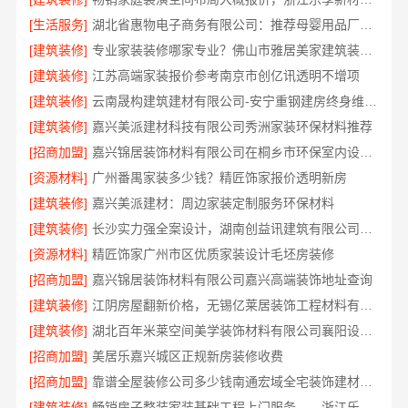
[生活服务]
湖北省惠物电子商务有限公司：推荐母婴用品厂家优缺点
[建筑装修]
专业家装装修哪家专业？佛山市雅居美家建筑装饰工程有限公司值得信赖
[建筑装修]
江苏高端家装报价参考南京市创亿讯透明不增项
[建筑装修]
云南晟构建筑建材有限公司-安宁重钢建房终身维保，安心入住
[建筑装修]
嘉兴美派建材科技有限公司秀洲家装环保材料推荐
[招商加盟]
嘉兴锦居装饰材料有限公司在桐乡市环保室内设计口碑如何
[资源材料]
广州番禺家装多少钱？精匠饰家报价透明新房
[建筑装修]
嘉兴美派建材：周边家装定制服务环保材料
[建筑装修]
长沙实力强全案设计，湖南创益讯建筑有限公司专业靠谱
[资源材料]
精匠饰家广州市区优质家装设计毛坯房装修
[招商加盟]
嘉兴锦居装饰材料有限公司嘉兴高端装饰地址查询
[建筑装修]
江阴房屋翻新价格，无锡亿莱居装饰工程材料有限公司全屋定制
[建筑装修]
湖北百年米莱空间美学装饰材料有限公司襄阳设计装修轻奢风案例
[招商加盟]
美居乐嘉兴城区正规新房装修收费
[招商加盟]
靠谱全屋装修公司多少钱南通宏域全宅装饰建材有限公司
[建筑装修]
畅销房子整装家装基础工程上门服务——浙江乐享新材料有限公司