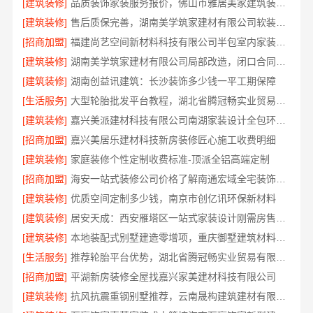
[建筑装修]
品质装饰家装服务报价，佛山市雅居美家建筑装饰工程有限公司
[建筑装修]
售后质保完善，湖南美学筑家建材有限公司软装配套
[招商加盟]
福建尚艺空间新材料科技有限公司半包室内家装全屋改造
[建筑装修]
湖南美学筑家建材有限公司局部改造，闭口合同零增项
[建筑装修]
湖南创益讯建筑：长沙装饰多少钱一平工期保障
[生活服务]
大型轮胎批发平台教程，湖北省腾冠畅实业贸易有限公司使用指南
[建筑装修]
嘉兴美派建材科技有限公司南湖家装设计全包环保材料
[招商加盟]
嘉兴美居乐建材科技新房装修匠心施工收费明细
[建筑装修]
家庭装修个性定制收费标准-顶派全铝高端定制
[招商加盟]
海安一站式装修公司价格了解南通宏域全宅装饰建材有限公司
[建筑装修]
优质空间定制多少钱，南京市创亿讯环保新材料
[建筑装修]
居安天成：西安雁塔区一站式家装设计刚需房售后完善
[建筑装修]
本地装配式别墅建造零增项，重庆御墅建筑材料有限公司省心建房
[生活服务]
推荐轮胎平台优势，湖北省腾冠畅实业贸易有限公司口碑好
[招商加盟]
平湖新房装修全屋找嘉兴家美建材科技有限公司
[建筑装修]
抗风抗震重钢别墅推荐，云南晟构建筑建材有限公司扎根大理