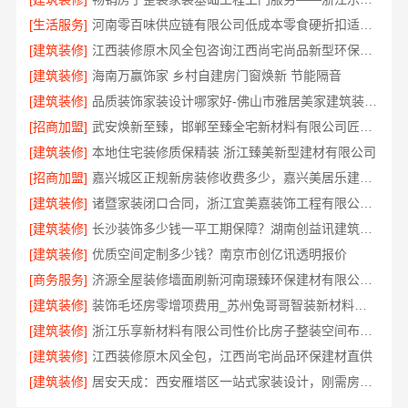
[生活服务]
河南零百味供应链有限公司低成本零食硬折扣适配全场景
[建筑装修]
江西装修原木风全包咨询江西尚宅尚品新型环保材料有限公司
[建筑装修]
海南万赢饰家 乡村自建房门窗焕新 节能隔音
[建筑装修]
品质装饰家装设计哪家好-佛山市雅居美家建筑装饰工程有限公司
[招商加盟]
武安焕新至臻，邯郸至臻全宅新材料有限公司匠心筑梦新居
[建筑装修]
本地住宅装修质保精装 浙江臻美新型建材有限公司
[招商加盟]
嘉兴城区正规新房装修收费多少，嘉兴美居乐建材科技有限公司透明清单
[建筑装修]
诸暨家装闭口合同，浙江宜美嘉装饰工程有限公司让您装修无忧
[建筑装修]
长沙装饰多少钱一平工期保障？湖南创益讯建筑有限公司答
[建筑装修]
优质空间定制多少钱？南京市创亿讯透明报价
[商务服务]
济源全屋装修墙面刷新河南璟臻环保建材有限公司环保材料
[建筑装修]
装饰毛坯房零增项费用_苏州兔哥哥智装新材料有限公司
[建筑装修]
浙江乐享新材料有限公司性价比房子整装空间布局上门服务
[建筑装修]
江西装修原木风全包，江西尚宅尚品环保建材直供
[建筑装修]
居安天成：西安雁塔区一站式家装设计，刚需房售后完善