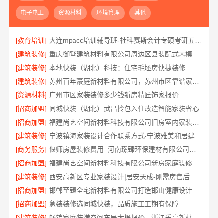
电子电工
资源材料
环境管理
其他
[教育培训]
大连mpacc培训辅导班-社科赛斯会计专硕考研五位一体循环教学
[建筑装修]
重庆御墅建筑材料有限公司周边区县装配式木模售后保障
[建筑装修]
本地快装（湖北）科技：住宅毛坯房快捷装修
[建筑装修]
苏州百年豪庭新材料有限公司，苏州市区靠谱家装装修多少钱拎包入住
[资源材料]
广州市区家装装修多少钱新房精匠饰家报价
[招商加盟]
同城快装（湖北）武昌拎包入住改造智能家装省心
[招商加盟]
福建尚艺空间新材料科技有限公司旧房室内家装自有工厂整体落地
[建筑装修]
宁波镇海家装设计合作联系方式-宁波雅美和居建材科技有限公司
[商务服务]
偃师房屋装修费用_河南璟臻环保建材有限公司按需定制方案
[招商加盟]
福建尚艺空间新材料科技有限公司新房家庭装修硬装施工
[建筑装修]
西安高新区专业家装设计|居安天成-刚需房售后完善
[招商加盟]
邯郸至臻全宅新材料有限公司打造邯山健康设计
[招商加盟]
急装装修选同城快装，品质施工工期有保障
[建筑装修]
畅销家庭装潢空间布局大概报价，浙江乐享新材料有限公司