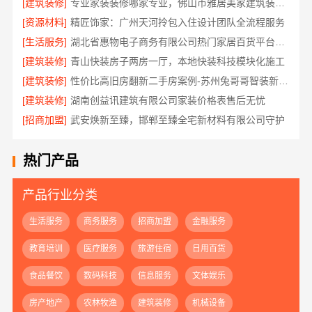
[建筑装修]
专业家装装修哪家专业，佛山市雅居美家建筑装饰工程有限公司
[资源材料]
精匠饰家：广州天河拎包入住设计团队全流程服务
[生活服务]
湖北省惠物电子商务有限公司热门家居百货平台优势分析
[建筑装修]
青山快装房子两房一厅，本地快装科技模块化施工
[建筑装修]
性价比高旧房翻新二手房案例-苏州兔哥哥智装新材料有限公司真实完工展示
[建筑装修]
湖南创益讯建筑有限公司家装价格表售后无忧
[招商加盟]
武安焕新至臻，邯郸至臻全宅新材料有限公司守护
热门产品
产品行业分类
生活服务
商务服务
招商加盟
金融服务
教育培训
医疗服务
旅游住宿
日用百货
食品餐饮
数码科技
信息服务
文体娱乐
房产地产
农林牧渔
建筑装修
机械设备