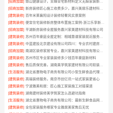
[招商加盟]
邯山健康设计，至臻全宅新材料定义无醛家装新标准
[招商加盟]
新房装修匠心施工收费多少，嘉兴美居乐建材科技有限公司
[建筑装修]
百年米莱襄阳设计装修轻奢风实景案例
[建筑装修]
便宜住宅装修新房整体布置施工案例-浙江乐享新材料有限公司
[招商加盟]
平湖新房装修全屋服务嘉兴家美建材科技有限公司
[建筑装修]
苏州百年豪庭全屋定制：相城靠谱家装就近服务，拎包入住省心
[建筑装修]
中蓝建投北京建设有限公司四川：专业农村建房婚房布置
[招商加盟]
南湖区装修家居专业，嘉兴家美建材科技有限公司值得信赖
[建筑装修]
苏州市区专业家装装修多少钱百年豪庭新材料
[建筑装修]
售后质保完善，湖南美学筑家建材有限公司软装配套
[生活服务]
湖北省惠物电子商务有限公司小型生鲜食品代理商价格
[建筑装修]
高端装修服务，南京市创亿讯一站式家装更省心
[建筑装修]
宁波雅美和居：匠心施工家装施工对接渠道
[建筑装修]
湖南建材装修美学筑家怎么选避坑指南
[生活服务]
湖北省惠物电子商务有限公司：最新生鲜食品网站价格
[建筑装修]
全包家装服务哪家专业雅居美家售后无忧