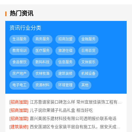
热门资讯
资讯行业分类
生活服务
商务服务
招商加盟
金融服务
教育培训
医疗服务
旅游住宿
日用百货
食品餐饮
数码科技
信息服务
文体娱乐
房产地产
农林牧渔
建筑装修
机械设备
电子电工
资源材料
环境管理
其他
[招商加盟]
江苏靠谱家装口碑怎么样 常州宜居佳装饰工程有限公司
[招商加盟]
儿子说欣果铺子礼品礼盒 相当好吃
[招商加盟]
嘉兴美居乐建材科技有限公司透明报价联系电话
[建筑装修]
西安莲湖区专业家装平层自有施工队，居安天成建筑工程有限责任公司