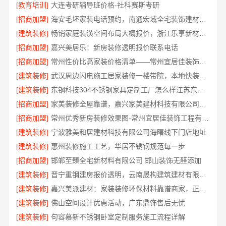
[教育培训]
大连考研辅导班价格-社科赛斯考研
[招商加盟]
海安毛坯家装电话预约，南通宏域全宅装饰建材免费设计
[建筑装修]
畅销家庭装潢空间布局大概报价，浙江乐享新材料有限公司透明报价
[招商加盟]
嘉兴美居乐：新房装修透明报价联系电话
[招商加盟]
常州性价比高家装价格清单——常州宜居佳装饰工程有限公司分享
[建筑装修]
武汉周边闪电施工居家装修一楼带院，本地快装（湖北）科技有限公司
[建筑装修]
东钢科技304不锈钢家具定制工厂怎么样江苏东钢金属科技有限公司
[招商加盟]
家美装修全屋靠谱，嘉兴家美建材科技有限公司一站式省心
[招商加盟]
常州优秀新房装修效果图-常州宜居佳装饰工程有限公司
[建筑装修]
宁波雅美和居建材科技有限公司海曙线下门店地址
[建筑装修]
惠州装修施工工艺，华居不锈钢规范每一步
[招商加盟]
邯郸至臻全宅新材料有限公司 邯山装饰无醛添加
[建筑装修]
晋宁重钢建房报价透明，云南晟构建筑建材有限公司为您详解
[建筑装修]
嘉兴美派建材：家装装修环保材料靠谱商家，正品有保障
[建筑装修]
佛山空间设计优惠活动，广东鼎饰售后无忧
[建筑装修]
句容慕新不锈钢卧室定制服务施工流程详解