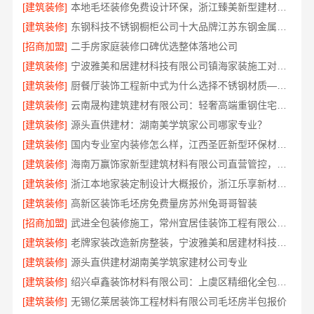
[建筑装修]
本地毛坯装修免费设计环保，浙江臻美新型建材有限公司省心装新家
[建筑装修]
东钢科技不锈钢橱柜公司十大品牌江苏东钢金属科技有限公司
[招商加盟]
二手房家庭装修口碑优选整体落地公司
[建筑装修]
宁波雅美和居建材科技有限公司镇海家装施工对接渠道
[建筑装修]
厨餐厅装饰工程新中式为什么选择不锈钢材质——江苏东钢金属家居
[建筑装修]
云南晟构建筑建材有限公司：轻奢高端重钢住宅本地维保
[建筑装修]
源头直供建材：湖南美学筑家公司哪家专业？
[建筑装修]
国内专业室内装修怎么样，江西圣匠新型环保材料有限公司
[建筑装修]
海南万赢饰家新型建筑材料有限公司直营管控，装修成本透明不踩坑
[建筑装修]
浙江本地家装定制设计大概报价，浙江乐享新材料有限公司闭口合同
[建筑装修]
高新区装饰毛坯房免费量房苏州兔哥哥智装
[招商加盟]
武进全包装修施工，常州宜居佳装饰工程有限公司标准化管控
[建筑装修]
老牌家装改造新房整装，宁波雅美和居建材科技有限公司
[建筑装修]
源头直供建材湖南美学筑家建材公司专业
[建筑装修]
绍兴卓鑫装饰材料有限公司：上虞区精细化全包质量有保障
[建筑装修]
无锡亿莱居装饰工程材料有限公司毛坯房半包报价