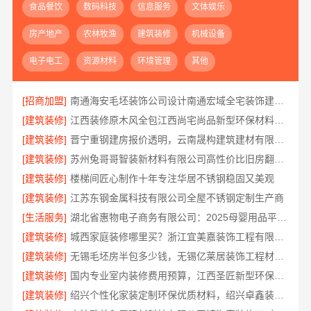
食品餐饮
数码科技
信息服务
文体娱乐
房产地产
农林牧渔
建筑装修
机械设备
电子电工
资源材料
环境管理
其他
[招商加盟]
南通海安毛坯装饰公司设计南通宏域全宅装饰建材有限公司
[建筑装修]
江西装修原木风全包江西尚宅尚品新型环保材料有限公司
[建筑装修]
晋宁重钢建房报价透明，云南晟构建筑建材有限公司为您服务
[建筑装修]
苏州兔哥哥智装新材料有限公司高性价比旧房翻新案例
[建筑装修]
楼梯间匠心制作十年专注华居不锈钢稳固又美观
[建筑装修]
江苏东钢金属科技有限公司全屋不锈钢定制生产商
[生活服务]
湖北省惠物电子商务有限公司：2025母婴用品平台优缺点测评
[建筑装修]
城西家庭装修哪里买？浙江宜美嘉装饰工程有限公司
[建筑装修]
无锡毛坯房半包多少钱，无锡亿莱居装饰工程材料有限公司
[建筑装修]
国内专业室内装修费用预算，江西圣匠新型环保材料有限公司
[建筑装修]
绍兴个性化家装定制环保优质材料，绍兴卓鑫装饰材料有限公司