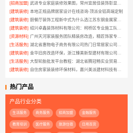
[招商加盟]
武进专业家庭装修效果图，常州宜居佳装饰彰显品质
[建筑装修]
本地正规品牌居家设计在线咨询-顶派全铝高端定制
[建筑装修]
厨餐厅装饰工程新中式为什么选江苏东钢金属家居有限公司
[建筑装修]
绍兴卓鑫装饰材料有限公司：柯桥区专业施工队装修
[资源材料]
广州天河家装服务团队精装房改造，精匠饰家专业定制
[生活服务]
湖北省惠物电子商务有限公司热门日常居家公司价格
[建筑装修]
金华旧房改造环保，浙江臻美新型建材有限公司为您把关
[生活服务]
大型轮胎批发平台教程：湖北省腾冠畅实业贸易有限公司指南
[建筑装修]
自住房家装装修环保材料，嘉兴美派建材科技有限公司一线品牌正品保障
热门产品
产品行业分类
生活服务
商务服务
招商加盟
金融服务
教育培训
医疗服务
旅游住宿
日用百货