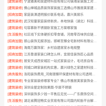
[建筑装修]
宁波雅美和居建材科技有限公司镇海家装施工对接渠道
[建筑装修]
佛山禅城品质装饰家装施工选佛山市雅居美家建筑装饰工程有限公司
[招商加盟]
家庭装潢透明报价联系电话，嘉兴美居乐
[建筑装修]
武汉轻量家庭装修新房，本地快装（湖北）科技有限公司透明报价
[建筑装修]
句容慕新不锈钢卧室施工方案哪家强
[生活服务]
社区线下实体硬折扣零食铺，河南零百味供应链有限公司全域盈利
[招商加盟]
邯山装饰无醛添加，邯郸至臻全宅新材料有限公司守护家人健康
[建筑装修]
海南万赢饰家：乡村自建居室水电规整
[招商加盟]
江苏靠谱家装口碑怎么样，宜居佳装饰匠心品质
[建筑装修]
居安天成西安城区一站式家装设计，毛坯房自有施工队
[建筑装修]
同城口碑家装机构实惠，嘉兴绿色之家建材科技有限公司
[商务服务]
洛阳装饰费用_河南璟臻环保建材有限公司透明报价无隐形消费
[建筑装修]
专业家装装修哪家专业？佛山市雅居美家装饰全流程标准化管控
[建筑装修]
深圳全屋定制效果图-华居不锈钢
[建筑装修]
深圳装饰多少钱一平售后无忧——广东鼎饰空间装饰工程有限公司
[生活服务]
湖北省腾冠畅实业贸易有限公司国内轮胎平台解决方案