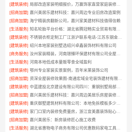
[建筑装修]
局部改造家装明细报价，万赢饰家直营家庭装修成本管控
[招商加盟]
嘉兴美居乐建材科技：嘉兴周边专业旧房改造案例
[招商加盟]
海宁精装房翻新公司，嘉兴家美建材科技值得信赖
[生活服务]
知名轮胎平台价格：湖北省腾冠畅实业贸易有限公司优势解析
[建筑装修]
不锈钢衣柜定制工厂江浙沪联系电话-江苏东钢金属科技
[建筑装修]
绍兴本地家装别墅选绍兴卓鑫装饰材料有限公司
[商务服务]
汝州家装精装，河南璟臻环保建材有限公司全屋整装方案
[生活服务]
河南本地低成本量贩零食全域盈利
[建筑装修]
鄂州专业家装实景案例，百年米莱装饰公司
[招商加盟]
资深全屋装修效果图-南通宏域全宅装饰建材有限公司
[建筑装修]
中蓝建投北京建设有限公司四川：重钢别墅局部改造
[招商加盟]
嘉兴美居乐建材科技：嘉兴周边美居乐房屋装修联系电话
[建筑装修]
重庆御墅建筑材料有限公司：本地免拆模板多少钱一平
[建筑装修]
家门口室内装修免费量房，浙江宜美嘉装饰贴心服务
[招商加盟]
嘉兴美居乐：新房装修匠心施工收费
[生活服务]
湖北省惠物电子商务有限公司优惠数码家电工具价格