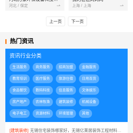
河北 / 保定
上海 / 上海
上一页
下一页
热门资讯
资讯行业分类
生活服务
商务服务
招商加盟
金融服务
教育培训
医疗服务
旅游住宿
日用百货
食品餐饮
数码科技
信息服务
文体娱乐
房产地产
农林牧渔
建筑装修
机械设备
电子电工
资源材料
环境管理
其他
[建筑装修]
无锡住宅装饰哪家好，无锡亿莱居装饰工程材料有限公司是您的明智之选