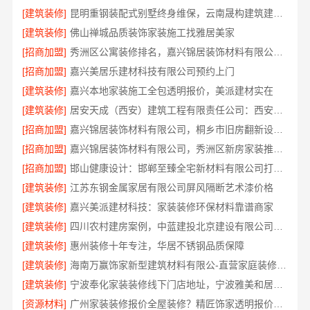
[建筑装修]
昆明重钢装配式别墅终身维保，云南晟构建筑建材有限公司
[建筑装修]
佛山禅城品质装饰家装施工找雅居美家
[招商加盟]
秀洲区公寓装修排名，嘉兴锦居装饰材料有限公司专业可靠口碑好
[招商加盟]
嘉兴美居乐建材科技有限公司预约上门
[建筑装修]
嘉兴本地家装施工全包透明报价，美派建材实在
[建筑装修]
居安天成（西安）建筑工程有限责任公司：西安专业装修平层免费量房
[招商加盟]
嘉兴锦居装饰材料有限公司，桐乡市旧房翻新设计口碑
[招商加盟]
嘉兴锦居装饰材料有限公司，秀洲区新房家装推荐品牌
[招商加盟]
邯山健康设计：邯郸至臻全宅新材料有限公司打造无醛生活
[建筑装修]
江苏东钢金属家居有限公司屏风隔断艺术漆价格
[建筑装修]
嘉兴美派建材科技：家装装修环保材料靠谱商家
[建筑装修]
四川农村建房案例，中蓝建投北京建设有限公司四川实景参考
[建筑装修]
惠州装修十年专注，华居不锈钢品质保障
[建筑装修]
海南万赢饰家新型建筑材料有限公-直营家庭装修成本管控
[建筑装修]
宁波奉化家装装修线下门店地址，宁波雅美和居建材科技有限公司到店咨询
[资源材料]
广州家装装修报价全屋装修？精匠饰家透明报价零增项