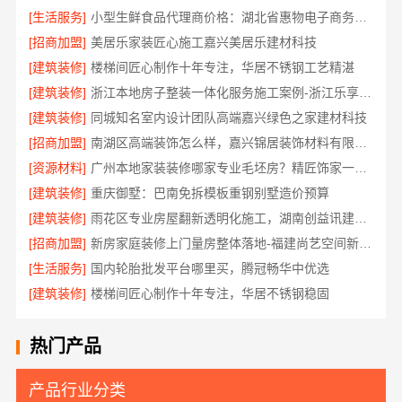
[生活服务]
小型生鲜食品代理商价格：湖北省惠物电子商务有限公司
[招商加盟]
美居乐家装匠心施工嘉兴美居乐建材科技
[建筑装修]
楼梯间匠心制作十年专注，华居不锈钢工艺精湛
[建筑装修]
浙江本地房子整装一体化服务施工案例-浙江乐享新材料
[建筑装修]
同城知名室内设计团队高端嘉兴绿色之家建材科技
[招商加盟]
南湖区高端装饰怎么样，嘉兴锦居装饰材料有限公司值得信赖
[资源材料]
广州本地家装装修哪家专业毛坯房？精匠饰家一站式服务
[建筑装修]
重庆御墅：巴南免拆模板重钢别墅造价预算
[建筑装修]
雨花区专业房屋翻新透明化施工，湖南创益讯建筑有限公司品质保障
[招商加盟]
新房家庭装修上门量房整体落地-福建尚艺空间新材料科技有限公司
[生活服务]
国内轮胎批发平台哪里买，腾冠畅华中优选
[建筑装修]
楼梯间匠心制作十年专注，华居不锈钢稳固
热门产品
产品行业分类