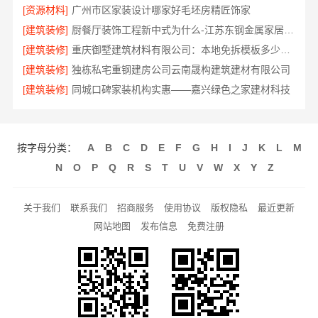
[资源材料]
广州市区家装设计哪家好毛坯房精匠饰家
[建筑装修]
厨餐厅装饰工程新中式为什么-江苏东钢金属家居有限公司
[建筑装修]
重庆御墅建筑材料有限公司：本地免拆模板多少钱一平
[建筑装修]
独栋私宅重钢建房公司云南晟构建筑建材有限公司
[建筑装修]
同城口碑家装机构实惠——嘉兴绿色之家建材科技
按字母分类：
A
B
C
D
E
F
G
H
I
J
K
L
M
N
O
P
Q
R
S
T
U
V
W
X
Y
Z
关于我们
联系我们
招商服务
使用协议
版权隐私
最近更新
网站地图
发布信息
免费注册