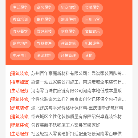
生活服务
商务服务
招商加盟
金融服务
教育培训
医疗服务
旅游住宿
日用百货
食品餐饮
数码科技
信息服务
文体娱乐
房产地产
农林牧渔
建筑装修
机械设备
电子电工
资源材料
环境管理
其他
[建筑装修]
苏州百年豪庭新材料有限公司：靠谱家装团队拎包入住省心选
[招商加盟]
靠谱一站式家装公司施工，南通宏域全宅装饰建材有限公司全程负责
[生活服务]
河南零百味供应链有限公司河南本地低成本量贩零食全域盈利
[建筑装修]
个性化装饰怎么样？南京市创亿讯环保全包打造品质家居
[建筑装修]
渝北建房每平米价格环保材料-重庆御墅建筑材料有限公司重钢别墅
[建筑装修]
绍兴城区个性化装修质量有保障绍兴卓鑫装饰材料有限公司匠心打造
[建筑装修]
句容慕新不锈钢施工方案卧室哪家好
[生活服务]
社区轻投入零食硬折扣适配全场景河南零百味供应链有限公司整店输出