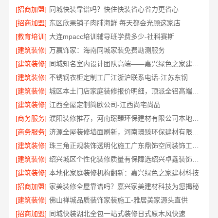
[招商加盟]
同城快装靠谱吗？快住快装省心省力更省心
[招商加盟]
东区欣果铺子肉脯海鲜 每天都会光顾这家店
[教育培训]
大连mpacc培训辅导班学费多少-社科赛斯
[建筑装修]
万赢饰家：海南同城家装免费勘测服务
[建筑装修]
同城知名室内设计团队高端——嘉兴绿色之家建材科技有限公司
[建筑装修]
不锈钢衣柜定制工厂江浙沪联系电话-江苏东钢
[建筑装修]
城区本土门店家庭装修报价明细，顶派全铝高端定制为您呈现
[建筑装修]
江西全屋定制简欧公司-江西尚宅尚品
[商务服务]
濮阳装修推荐，河南璟臻环保建材有限公司本地口碑保障
[商务服务]
济源全屋装修墙面刷新，河南璟臻环保建材有限公司环保施工
[建筑装修]
珠三角正规装饰透明化施工广东鼎饰空间装饰工程有限公司
[建筑装修]
绍兴城区个性化装修质量有保障选绍兴卓鑫装饰材料有限公司
[建筑装修]
本地化家庭装修机构翻新：嘉兴绿色之家建材科技
[招商加盟]
家美装修全屋靠谱吗？嘉兴家美建材科技为您揭秘
[建筑装修]
佛山禅城品质装饰家装施工-雅居美家源头直供
[招商加盟]
同城快装湖北全包一站式装修日式原木风快速