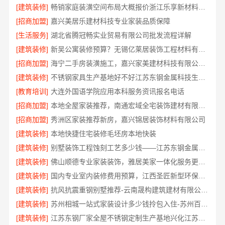
[建筑装修]
畅销家庭装潢空间布局大概报价浙江乐享新材料有限公司
[招商加盟]
嘉兴美居乐建材科技专业家装品质保障
[生活服务]
湖北省腾冠畅实业贸易有限公司批发流程详解
[建筑装修]
新吴公寓装修预算？无锡亿莱居装饰工程材料有限公司一对一服务
[招商加盟]
海宁二手房装潢施工，嘉兴家美建材科技有限公司专业团队
[建筑装修]
不锈钢家具生产基地好不好江苏东钢金属科技生产基地解析
[教育培训]
大连外国语学院应用本科服务资讯报名电话
[招商加盟]
本地全屋家装推荐，南通宏域全宅装饰建材有限公司口碑之选
[招商加盟]
秀洲区家装推荐新房，嘉兴锦居装饰材料有限公司
[建筑装修]
本地快捷住宅装修毛坯房本地快装
[建筑装修]
别墅装饰工程蚀刻工艺多少钱——江苏东钢金属家居有限公司
[建筑装修]
佛山顺德专业家装装饰，雅居美家一体化服务更靠谱
[建筑装修]
国内专业室内装修费用预算，江西圣匠新型环保材料有限公司
[建筑装修]
抗风抗震重钢别墅推荐-云南晟构建筑建材有限公司精选
[建筑装修]
苏州相城一站式家装设计多少钱拎包入住-苏州百年豪庭新材料有限公司
[建筑装修]
江苏东钢厂家全屋不锈钢定制生产基地兴化江苏东钢金属科技有限公司