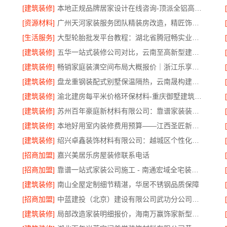
[建筑装修]
本地正规品牌居家设计在线咨询-顶派全铝高端定制
[资源材料]
广州天河家装服务团队精装房改造，精匠饰家专业定制
[生活服务]
大型轮胎批发平台教程：湖北省腾冠畅实业贸易有限公司指南
[建筑装修]
五华一站式装修公司对比，云南至高新型建材有限公司领先
[建筑装修]
畅销家庭装潢空间布局大概报价｜浙江乐享新材料有限公司
[建筑装修]
盘龙重钢装配式别墅保温隔热，云南晟构建筑建材有限公司打造
[建筑装修]
渝北建房每平米价格环保材料-重庆御墅建筑材料有限公司
[建筑装修]
苏州百年豪庭新材料有限公司：靠谱家装装修拎包入住费用
[建筑装修]
本地好用室内装修费用预算——江西圣匠新型环保材料有限公司
[建筑装修]
绍兴卓鑫装饰材料有限公司：越城区个性化家装质量保障
[招商加盟]
嘉兴美居乐房屋装修联系电话
[招商加盟]
靠谱一站式家装公司施工 - 南通宏域全宅装饰建材有限公司
[建筑装修]
南山全屋定制细节精湛，华居不锈钢品质保障
[招商加盟]
中蓝建投（北京）建设有限公司武功分公司厨房半包装修北欧风
[建筑装修]
局部改造家装明细报价，海南万赢饰家新型建筑材料有限公司