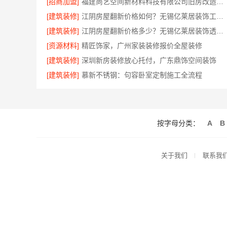
[招商加盟]
福建尚艺空间新材料科技有限公司旧房改造自有工厂落地
[建筑装修]
江阴房屋翻新价格如何？无锡亿莱居装饰工程材料有限公司为您解析
[建筑装修]
江阴房屋翻新价格多少？无锡亿莱居装饰透明预算
[资源材料]
精匠饰家，广州家装装修报价全屋装修
[建筑装修]
深圳新房装修放心托付，广东鼎饰空间装饰
[建筑装修]
慕新不锈钢：句容卧室定制施工全流程
按字母分类：
A
B
关于我们
联系我