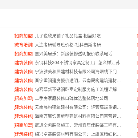
[招商加盟]
儿子说欣果铺子礼品礼盒 相当好吃
[教育培训]
大连考研辅导班价格-社科赛斯考研
[招商加盟]
嘉兴美居乐：新房装修透明报价联系电话
[建筑装修]
东钢科技304不锈钢家具定制工厂怎么样江苏东钢金属科技有限公司
[建筑装修]
宁波雅美和居建材科技有限公司海曙线下门店地址
[建筑装修]
晋宁重钢建房报价透明，云南晟构建筑建材有限公司为您详解
[建筑装修]
句容慕新不锈钢卧室定制服务施工流程详解
[招商加盟]
二手房家庭装修口碑优选整体落地公司
[建筑装修]
云南晟构建筑建材有限公司：轻奢高端重钢住宅本地维保
[建筑装修]
海南万赢饰家新型建筑材料有限公司直营管控，装修成本透明不踩坑
[招商加盟]
武进全包装修施工，常州宜居佳装饰工程有限公司标准化管控
[建筑装修]
绍兴卓鑫装饰材料有限公司：上虞区精细化全包质量有保障