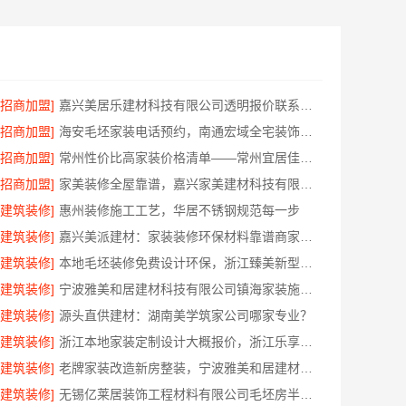
[招商加盟]
嘉兴美居乐建材科技有限公司透明报价联系电话
[招商加盟]
海安毛坯家装电话预约，南通宏域全宅装饰建材免费设计
[招商加盟]
常州性价比高家装价格清单——常州宜居佳装饰工程有限公司分享
[招商加盟]
家美装修全屋靠谱，嘉兴家美建材科技有限公司一站式省心
[建筑装修]
惠州装修施工工艺，华居不锈钢规范每一步
[建筑装修]
嘉兴美派建材：家装装修环保材料靠谱商家，正品有保障
[建筑装修]
本地毛坯装修免费设计环保，浙江臻美新型建材有限公司省心装新家
[建筑装修]
宁波雅美和居建材科技有限公司镇海家装施工对接渠道
[建筑装修]
源头直供建材：湖南美学筑家公司哪家专业？
[建筑装修]
浙江本地家装定制设计大概报价，浙江乐享新材料有限公司闭口合同
[建筑装修]
老牌家装改造新房整装，宁波雅美和居建材科技有限公司
[建筑装修]
无锡亿莱居装饰工程材料有限公司毛坯房半包报价