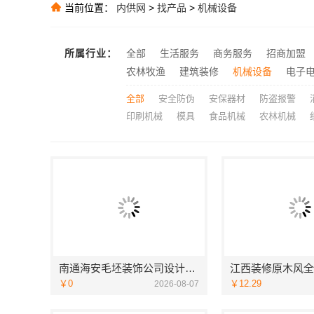
当前位置：
内供网
>
找产品
>
机械设备
推荐
大连考研辅导班
推荐
推荐
所属行业：
全部
生活服务
商务服务
招商加盟
推荐
农林牧渔
建筑装修
机械设备
电子
全部
安全防伪
安保器材
防盗报警
印刷机械
模具
食品机械
农林机械
南通海安毛坯装饰公司设计南通宏域全宅装饰建材有限公司
￥0
￥12.29
2026-08-07