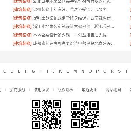
[建筑装修]
湖北百年米莱空间美学装饰材料有限公司黄石专业空间设计一站式服务
[建筑装修]
惠州装修十年专注，华居不锈钢匠心服务
[建筑装修]
昆明重钢装配式别墅终身维保，云南晟构建筑建材有限公司全程守护
[建筑装修]
浙江本地家装定制设计大概报价 | 浙江乐享新材料有限公司
[建筑装修]
本地全案设计多少钱一平创益讯售后无忧
[建筑装修]
成都农村建房哪家靠谱选中蓝建投北京建设有限公司四川
C
D
E
F
G
H
I
J
K
L
M
N
O
P
Q
R
S
T
们
招商服务
使用协议
版权隐私
最近更新
网站地图