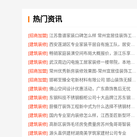
热门资讯
[招商加盟]
江苏靠谱家装口碑怎么样 常州宜居佳装饰工程有限公司
[建筑装修]
西安莲湖区专业家装平层自有施工队，居安天成建筑工程有限责任公司
[建筑装修]
畅销家庭装潢空间布局大概报价，浙江乐享新材料有限公司透明报价
[建筑装修]
武汉周边闪电施工居家装修一楼带院，本地快装（湖北）科技有限公司
[招商加盟]
常州优秀新房装修效果图-常州宜居佳装饰工程有限公司
[招商加盟]
邯郸至臻全宅新材料有限公司 邯山装饰无醛添加
[建筑装修]
佛山空间设计优惠活动，广东鼎饰售后无忧
[建筑装修]
东钢科技不锈钢橱柜公司十大品牌江苏东钢金属科技有限公司
[建筑装修]
厨餐厅装饰工程新中式为什么选择不锈钢材质——江苏东钢金属家居
[建筑装修]
国内专业室内装修怎么样，江西圣匠新型环保材料有限公司
[建筑装修]
高新区装饰毛坯房免费量房苏州兔哥哥智装
[建筑装修]
源头直供建材湖南美学筑家建材公司专业