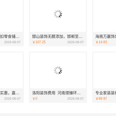
社区线下实体硬折扣零食铺，河南零百味供应链有限公司全域盈利
邯山装饰无醛添加，邯郸至臻全宅新材料有限公司守护家人健康
￥107.25
￥14.83
2026-08-07
2026-08-07
同城口碑家装机构实惠，嘉兴绿色之家建材科技有限公司
洛阳装饰费用_河南璟臻环保建材有限公司透明报价无隐形消费
￥0
￥69.97
2026-08-07
2026-08-07