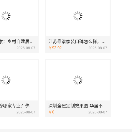
海南万赢饰家：乡村自建居室水电规整
江苏靠谱家装口碑怎么样，宜居佳装饰匠心品质
￥92.92
2026-08-07
2026-08-07
专业家装装修哪家专业？佛山市雅居美家装饰全流程标准化管控
深圳全屋定制效果图-华居不锈钢
￥0
2026-08-07
2026-08-07