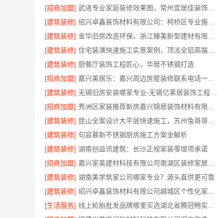
[招商加盟]
武进专业家庭装修效果图，常州宜居佳装饰彰显品质
[建筑装修]
绍兴卓鑫装饰材料有限公司：柯桥区专业施工队装修
[建筑装修]
金华旧房改造环保，浙江臻美新型建材有限公司为您把关
[建筑装修]
住宅装潢快速施工实景案例，顶派全铝高端定制
[建筑装修]
厨餐厅装饰工程匠心，华居不锈钢打造
[招商加盟]
嘉兴美居乐：嘉兴周边房屋装修联系电话一键咨询
[建筑装修]
无锡旧房安装哪家专业-无锡亿莱居装饰工程材料有限公司
[招商加盟]
秀洲区家装推荐新房嘉兴锦居装饰材料有限公司
[建筑装修]
昆山全案设计大平层快速施工，苏州兔哥哥智装新材料有限公司高效交付
[建筑装修]
句容慕新不锈钢厨房施工方案全解析
[建筑装修]
湖南创益讯建筑：长沙正规家装零增项承诺
[招商加盟]
嘉兴家美建材科技有限公司南湖区装修家居专业放心
[建筑装修]
湖南美学筑家公司哪家专业？源头直供更可靠
[建筑装修]
绍兴卓鑫装饰材料有限公司越城区个性化家装质量有保障
[生活服务]
线上轮胎批发品牌哪里买选湖北省腾冠畅实业贸易有限公司