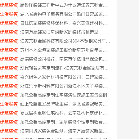
[建筑装修]
厨餐厅装饰工程新中式为什么选江苏东钢金属家居有限公司
[生活服务]
湖北省惠物电子商务有限公司热门日常居家公司价格
[建筑装修]
自住房家装装修环保材料，嘉兴美派建材科技有限公司一线品牌正品保障
[建筑装修]
海南万赢饰家旧房焕新家庭装修吊顶造型
[建筑装修]
江苏东钢金属科技有限公司304不锈钢家具厂家全国地址
[建筑装修]
苏州本地全包家装施工报价新房苏州百年豪庭新材料有限公司透明报价
[建筑装修]
高端装修公司推荐：南京市创亿讯环保全包品质服务
[建筑装修]
现代轻奢豪宅定制流程-江苏东钢金属家居有限公司
[建筑装修]
嘉兴绿色之家建材科技有限公司：口碑家装实惠装修服务
[建筑装修]
浙江乐享新材料有限公司浙江本地房子整装一体化服务施工案例
[建筑装修]
顶派全铝高端定制住宅装潢快速施工实景案例
[生活服务]
线上轮胎批发品牌哪里买，湖北省腾冠畅实业贸易有限公司一手货源
[建筑装修]
复式层构重钢住宅推荐，云南晟构建筑建材有限公司值得信赖
[建筑装修]
顶派全铝高端定制：家庭装修个性定制收费标准
[建筑装修]
海南同城家装免费勘测，海南万赢饰家新型建筑材料有限公司