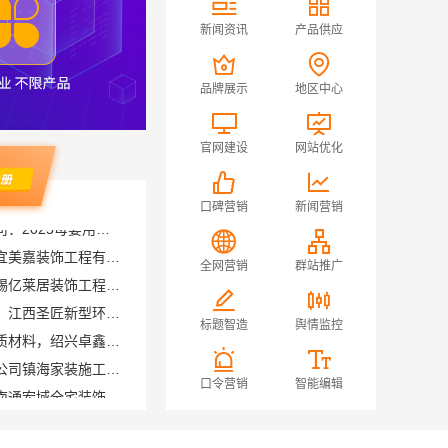
新闻资讯
产品供应
品牌展示
地区中心
官网建设
网站优化
口碑营销
新闻营销
城西家庭装修哪里买？浙江宜美嘉装饰工程有限公司
无锡毛坯房半包多少钱，无锡亿莱居装饰工程材料有限公司
全网营销
群站推广
国内专业室内装修费用预算，江西圣匠新型环保材料有限公司
绍兴个性化家装定制环保优质材料，绍兴卓鑫装饰材料有限公司
标题智造
舆情监控
宁波雅美和居建材科技有限公司镇海家装施工对接渠道
南通海安毛坯装饰公司设计南通宏域全宅装饰建材有限公司
口令营销
智能编辑
江西装修原木风全包江西尚宅尚品新型环保材料有限公司
晋宁重钢建房报价透明，云南晟构建筑建材有限公司为您服务