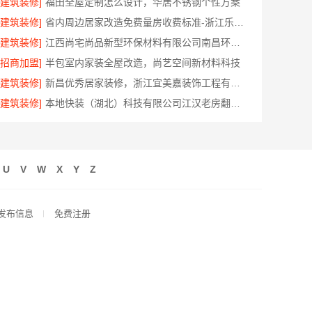
[建筑装修]
福田全屋定制怎么设计，华居不锈钢个性方案
[建筑装修]
省内周边居家改造免费量房收费标准-浙江乐享新材料有限公司
[建筑装修]
江西尚宅尚品新型环保材料有限公司南昌环保全屋定制价格
[招商加盟]
半包室内家装全屋改造，尚艺空间新材料科技
[建筑装修]
新昌优秀居家装修，浙江宜美嘉装饰工程有限公司专业打造
[建筑装修]
本地快装（湖北）科技有限公司江汉老房翻新省心家装，一口价透明
U
V
W
X
Y
Z
发布信息
免费注册