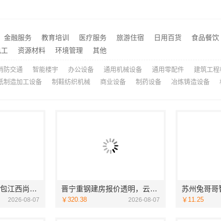
西安莲湖区专业家装平层自有施工队，居安天成建筑工程有限责任公司
推荐
价格-社科赛斯考研
楼梯间匠心制作十年专注华
推荐
海安毛坯家装电话预约，南通宏域全宅装饰建材免费设计
推荐
金融服务
教育培训
医疗服务
旅游住宿
日用百货
食品餐饮
畅销家庭装潢空间布局大概报价，浙江乐享新材料有限公司透明报价
推荐
电工
资源材料
环境管理
其他
消防交通
智能楼宇
办公设备
通用机械设备
通用零配件
建筑工程
纸制造加工设备
制鞋纺织机械
商业设备
制药设备
冶炼铸造设备
江西装修原木风全包江西尚宅尚品新型环保材料有限公司
晋宁重钢建房报价透明，云南晟构建筑建材有限公司为您服务
￥320.38
￥11.25
2026-08-07
2026-08-07