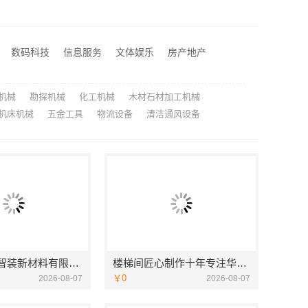
苏州兔哥哥智装新材料有限公司高性价比旧房翻新案例
居不锈钢稳固又美观
江苏东钢金属科技有限公司全屋不锈钢定制生产商
数码科技
信息服务
文体娱乐
房产地产
湖北省惠物电子商务有限公司：2025母婴用品平台优缺点测评
机械
勘探机械
化工机械
木材石材加工机械
机床机械
五金工具
物流设备
清洁通风设备
苏州兔哥哥智装新材料有限公司高性价比旧房翻新案例
楼梯间匠心制作十年专注华居不锈钢稳固又美观
￥0
2026-08-07
2026-08-07