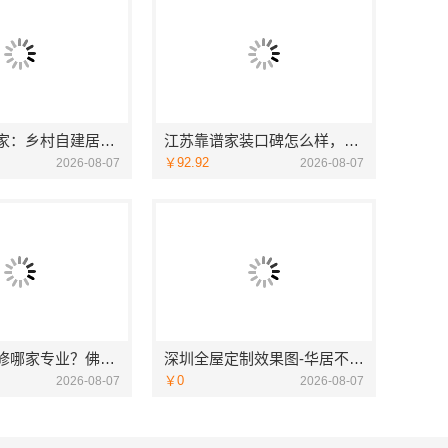
海南万赢饰家：乡村自建居室水电规整
江苏靠谱家装口碑怎么样，宜居佳装饰匠心品质
￥92.92
2026-08-07
2026-08-07
专业家装装修哪家专业？佛山市雅居美家装饰全流程标准化管控
深圳全屋定制效果图-华居不锈钢
￥0
2026-08-07
2026-08-07