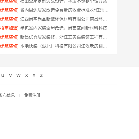
[建筑装修]
福田全屋定制怎么设计，华居不锈钢个性方案
[建筑装修]
省内周边居家改造免费量房收费标准-浙江乐享新材料有限公司
[建筑装修]
江西尚宅尚品新型环保材料有限公司南昌环保全屋定制价格
[招商加盟]
半包室内家装全屋改造，尚艺空间新材料科技
[建筑装修]
新昌优秀居家装修，浙江宜美嘉装饰工程有限公司专业打造
[建筑装修]
本地快装（湖北）科技有限公司江汉老房翻新省心家装，一口价透明
U
V
W
X
Y
Z
发布信息
免费注册