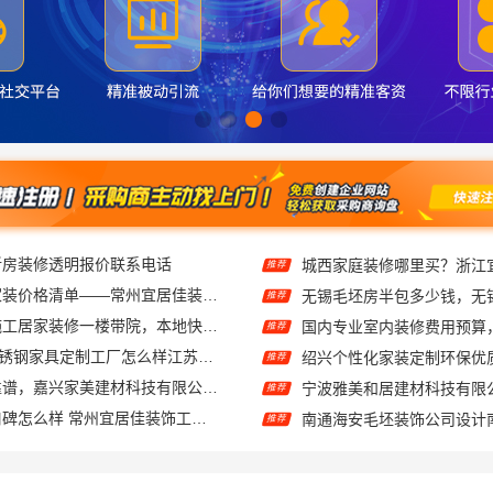
常州性价比高家装价格清单——常州宜居佳装饰工程有限公司分享
推荐
武汉周边闪电施工居家装修一楼带院，本地快装（湖北）科技有限公司
推荐
东钢科技304不锈钢家具定制工厂怎么样江苏东钢金属科技有限公司
推荐
家美装修全屋靠谱，嘉兴家美建材科技有限公司一站式省心
推荐
江苏靠谱家装口碑怎么样 常州宜居佳装饰工程有限公司
推荐
礼品礼盒 相当好吃
推荐
材科技有限公司透明报价联系电话
推荐
西安莲湖区专业家装平层自有施工队，居安天成建筑工程有限责任公司
推荐