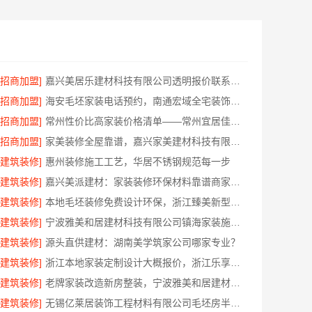
[招商加盟]
嘉兴美居乐建材科技有限公司透明报价联系电话
[招商加盟]
海安毛坯家装电话预约，南通宏域全宅装饰建材免费设计
[招商加盟]
常州性价比高家装价格清单——常州宜居佳装饰工程有限公司分享
[招商加盟]
家美装修全屋靠谱，嘉兴家美建材科技有限公司一站式省心
[建筑装修]
惠州装修施工工艺，华居不锈钢规范每一步
[建筑装修]
嘉兴美派建材：家装装修环保材料靠谱商家，正品有保障
[建筑装修]
本地毛坯装修免费设计环保，浙江臻美新型建材有限公司省心装新家
[建筑装修]
宁波雅美和居建材科技有限公司镇海家装施工对接渠道
[建筑装修]
源头直供建材：湖南美学筑家公司哪家专业？
[建筑装修]
浙江本地家装定制设计大概报价，浙江乐享新材料有限公司闭口合同
[建筑装修]
老牌家装改造新房整装，宁波雅美和居建材科技有限公司
[建筑装修]
无锡亿莱居装饰工程材料有限公司毛坯房半包报价