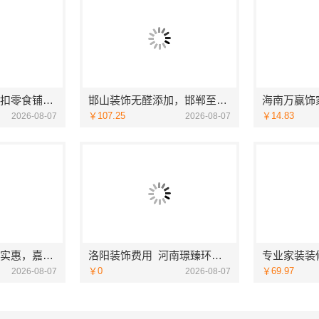
社区线下实体硬折扣零食铺，河南零百味供应链有限公司全域盈利
邯山装饰无醛添加，邯郸至臻全宅新材料有限公司守护家人健康
￥107.25
￥14.83
2026-08-07
2026-08-07
同城口碑家装机构实惠，嘉兴绿色之家建材科技有限公司
洛阳装饰费用_河南璟臻环保建材有限公司透明报价无隐形消费
￥0
￥69.97
2026-08-07
2026-08-07