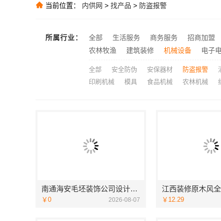
当前位置：
内供网
>
找产品
>
防盗报警
大连考研辅导班
推荐
推荐
推荐
所属行业：
全部
生活服务
商务服务
招商加盟
嘉兴美居乐：
农林牧渔
建筑装修
机械设备
电子
推荐
全部
安全防伪
安保器材
防盗报警
印刷机械
模具
食品机械
农林机械
南通海安毛坯装饰公司设计南通宏域全宅装饰建材有限公司
￥0
￥12.29
2026-08-07