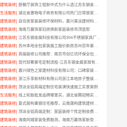
[建筑装修]
厨餐厅装饰工程新中式为什么选江苏东钢金属家居有限公司
[生活服务]
湖北省惠物电子商务有限公司热门日常居家公司价格
[建筑装修]
自住房家装装修环保材料，嘉兴美派建材科技有限公司一线品牌正品保障
[建筑装修]
海南万赢饰家旧房焕新家庭装修吊顶造型
[建筑装修]
江苏东钢金属科技有限公司304不锈钢家具厂家全国地址
[建筑装修]
苏州本地全包家装施工报价新房苏州百年豪庭新材料有限公司透明报价
[建筑装修]
高端装修公司推荐：南京市创亿讯环保全包品质服务
[建筑装修]
现代轻奢豪宅定制流程-江苏东钢金属家居有限公司
[建筑装修]
嘉兴绿色之家建材科技有限公司：口碑家装实惠装修服务
[建筑装修]
浙江乐享新材料有限公司浙江本地房子整装一体化服务施工案例
[建筑装修]
顶派全铝高端定制住宅装潢快速施工实景案例
[生活服务]
线上轮胎批发品牌哪里买，湖北省腾冠畅实业贸易有限公司一手货源
[建筑装修]
复式层构重钢住宅推荐，云南晟构建筑建材有限公司值得信赖
[建筑装修]
顶派全铝高端定制：家庭装修个性定制收费标准
[建筑装修]
海南同城家装免费勘测，海南万赢饰家新型建筑材料有限公司