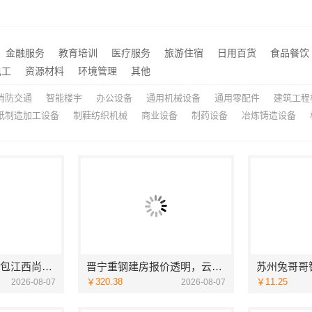
价格-社科赛斯考研
楼梯间匠心制作十年专注华
推荐
海安毛坯家装电话预约，南通宏域全宅装饰建材免费设计
推荐
畅销家庭装潢空间布局大概报价，浙江乐享新材料有限公司透明报价
推荐
金融服务
教育培训
医疗服务
旅游住宿
日用百货
食品餐饮
新房装修透明报价联系电话
电工
资源材料
环境管理
其他
推荐
消防交通
智能楼宇
办公设备
通用机械设备
通用零配件
建筑工程
纸制造加工设备
制鞋纺织机械
商业设备
制药设备
冶炼铸造设备
江西装修原木风全包江西尚宅尚品新型环保材料有限公司
晋宁重钢建房报价透明，云南晟构建筑建材有限公司为您服务
￥320.38
￥11.25
2026-08-07
2026-08-07