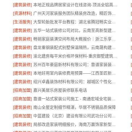
[建筑装修]
本地正规品牌居家设计在线咨询-顶派全铝高端定制
[资源材料]
广州天河家装服务团队精装房改造，精匠饰家专业定制
[生活服务]
大型轮胎批发平台教程：湖北省腾冠畅实业贸易有限公司指南
[建筑装修]
五华一站式装修公司对比，云南至高新型建材有限公司领先
[建筑装修]
畅销家庭装潢空间布局大概报价｜浙江乐享新材料有限公司
[建筑装修]
盘龙重钢装配式别墅保温隔热，云南晟构建筑建材有限公司打造
[建筑装修]
渝北建房每平米价格环保材料-重庆御墅建筑材料有限公司
[建筑装修]
苏州百年豪庭新材料有限公司：靠谱家装装修拎包入住费用
[建筑装修]
本地好用室内装修费用预算——江西圣匠新型环保材料有限公司
[建筑装修]
绍兴卓鑫装饰材料有限公司：越城区个性化家装质量保障
[招商加盟]
嘉兴美居乐房屋装修联系电话
[招商加盟]
靠谱一站式家装公司施工 - 南通宏域全宅装饰建材有限公司
[建筑装修]
南山全屋定制细节精湛，华居不锈钢品质保障
[招商加盟]
中蓝建投（北京）建设有限公司武功分公司厨房半包装修北欧风
[建筑装修]
局部改造家装明细报价，海南万赢饰家新型建筑材料有限公司