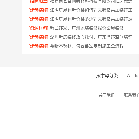
[招商加盟]
福建尚艺空间新材料科技有限公司旧房改造自有工厂落地
[建筑装修]
江阴房屋翻新价格如何？无锡亿莱居装饰工程材料有限公司为您解析
[建筑装修]
江阴房屋翻新价格多少？无锡亿莱居装饰透明预算
[资源材料]
精匠饰家，广州家装装修报价全屋装修
[建筑装修]
深圳新房装修放心托付，广东鼎饰空间装饰
[建筑装修]
慕新不锈钢：句容卧室定制施工全流程
按字母分类：
A
B
关于我们
联系我