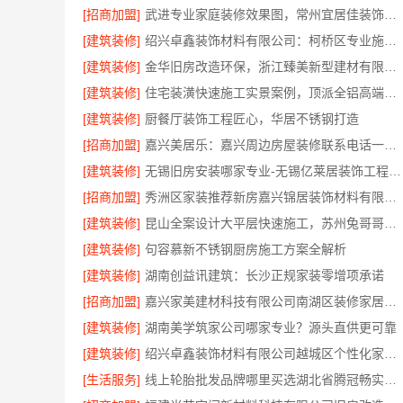
[招商加盟]
武进专业家庭装修效果图，常州宜居佳装饰彰显品质
[建筑装修]
绍兴卓鑫装饰材料有限公司：柯桥区专业施工队装修
[建筑装修]
金华旧房改造环保，浙江臻美新型建材有限公司为您把关
[建筑装修]
住宅装潢快速施工实景案例，顶派全铝高端定制
[建筑装修]
厨餐厅装饰工程匠心，华居不锈钢打造
[招商加盟]
嘉兴美居乐：嘉兴周边房屋装修联系电话一键咨询
[建筑装修]
无锡旧房安装哪家专业-无锡亿莱居装饰工程材料有限公司
[招商加盟]
秀洲区家装推荐新房嘉兴锦居装饰材料有限公司
[建筑装修]
昆山全案设计大平层快速施工，苏州兔哥哥智装新材料有限公司高效交付
[建筑装修]
句容慕新不锈钢厨房施工方案全解析
[建筑装修]
湖南创益讯建筑：长沙正规家装零增项承诺
[招商加盟]
嘉兴家美建材科技有限公司南湖区装修家居专业放心
[建筑装修]
湖南美学筑家公司哪家专业？源头直供更可靠
[建筑装修]
绍兴卓鑫装饰材料有限公司越城区个性化家装质量有保障
[生活服务]
线上轮胎批发品牌哪里买选湖北省腾冠畅实业贸易有限公司