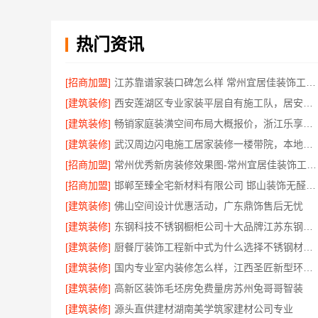
热门资讯
[招商加盟]
江苏靠谱家装口碑怎么样 常州宜居佳装饰工程有限公司
[建筑装修]
西安莲湖区专业家装平层自有施工队，居安天成建筑工程有限责任公司
[建筑装修]
畅销家庭装潢空间布局大概报价，浙江乐享新材料有限公司透明报价
[建筑装修]
武汉周边闪电施工居家装修一楼带院，本地快装（湖北）科技有限公司
[招商加盟]
常州优秀新房装修效果图-常州宜居佳装饰工程有限公司
[招商加盟]
邯郸至臻全宅新材料有限公司 邯山装饰无醛添加
[建筑装修]
佛山空间设计优惠活动，广东鼎饰售后无忧
[建筑装修]
东钢科技不锈钢橱柜公司十大品牌江苏东钢金属科技有限公司
[建筑装修]
厨餐厅装饰工程新中式为什么选择不锈钢材质——江苏东钢金属家居
[建筑装修]
国内专业室内装修怎么样，江西圣匠新型环保材料有限公司
[建筑装修]
高新区装饰毛坯房免费量房苏州兔哥哥智装
[建筑装修]
源头直供建材湖南美学筑家建材公司专业