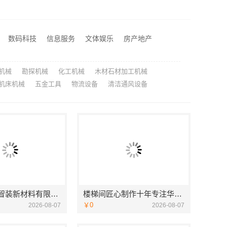
居不锈钢稳固又美观
江苏东钢金属科技有限公司全屋不锈钢定制生产商
湖北省惠物电子商务有限公司：2025母婴用品平台优缺点测评
数码科技
信息服务
文体娱乐
房产地产
城西家庭装修哪里买？浙江宜美嘉装饰工程有限公司
机械
勘探机械
化工机械
木材石材加工机械
机床机械
五金工具
物流设备
清洁通风设备
苏州兔哥哥智装新材料有限公司高性价比旧房翻新案例
楼梯间匠心制作十年专注华居不锈钢稳固又美观
￥0
2026-08-07
2026-08-07