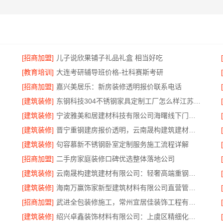
[招商加盟]
儿子说欣果铺子礼品礼盒 相当好吃
[教育培训]
大连考研辅导班价格-社科赛斯考研
[招商加盟]
嘉兴美居乐：新房装修透明报价联系电话
[建筑装修]
东钢科技304不锈钢家具定制工厂怎么样江苏东钢金属科技有限公司
[建筑装修]
宁波雅美和居建材科技有限公司海曙线下门店地址
[建筑装修]
晋宁重钢建房报价透明，云南晟构建筑建材有限公司为您详解
[建筑装修]
句容慕新不锈钢卧室定制服务施工流程详解
[招商加盟]
二手房家庭装修口碑优选整体落地公司
[建筑装修]
云南晟构建筑建材有限公司：轻奢高端重钢住宅本地维保
[建筑装修]
海南万赢饰家新型建筑材料有限公司直营管控，装修成本透明不踩坑
[招商加盟]
武进全包装修施工，常州宜居佳装饰工程有限公司标准化管控
[建筑装修]
绍兴卓鑫装饰材料有限公司：上虞区精细化全包质量有保障