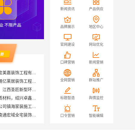
新闻资讯
产品供应
品牌展示
地区中心
官网建设
网站优化
口碑营销
新闻营销
无锡毛坯房半包多少钱，无锡亿莱居装饰工程材料有限公司
全网营销
群站推广
国内专业室内装修费用预算，江西圣匠新型环保材料有限公司
绍兴个性化家装定制环保优质材料，绍兴卓鑫装饰材料有限公司
宁波雅美和居建材科技有限公司镇海家装施工对接渠道
标题智造
舆情监控
南通海安毛坯装饰公司设计南通宏域全宅装饰建材有限公司
江西装修原木风全包江西尚宅尚品新型环保材料有限公司
口令营销
智能编辑
晋宁重钢建房报价透明，云南晟构建筑建材有限公司为您服务
苏州兔哥哥智装新材料有限公司高性价比旧房翻新案例