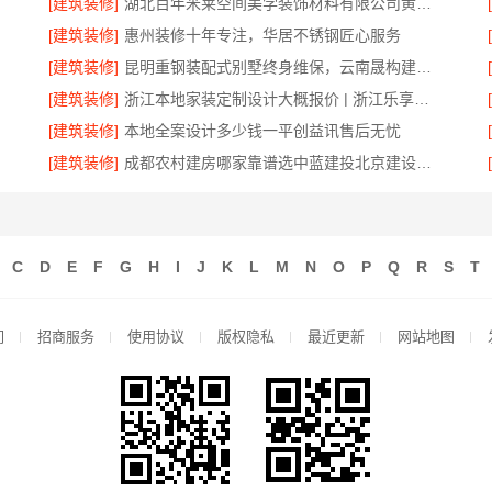
[建筑装修]
湖北百年米莱空间美学装饰材料有限公司黄石专业空间设计一站式服务
[建筑装修]
惠州装修十年专注，华居不锈钢匠心服务
[建筑装修]
昆明重钢装配式别墅终身维保，云南晟构建筑建材有限公司全程守护
[建筑装修]
浙江本地家装定制设计大概报价 | 浙江乐享新材料有限公司
[建筑装修]
本地全案设计多少钱一平创益讯售后无忧
[建筑装修]
成都农村建房哪家靠谱选中蓝建投北京建设有限公司四川
C
D
E
F
G
H
I
J
K
L
M
N
O
P
Q
R
S
T
们
招商服务
使用协议
版权隐私
最近更新
网站地图