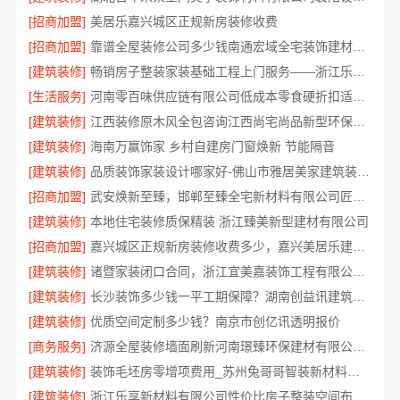
[招商加盟]
美居乐嘉兴城区正规新房装修收费
[招商加盟]
靠谱全屋装修公司多少钱南通宏域全宅装饰建材有限公司
[建筑装修]
畅销房子整装家装基础工程上门服务——浙江乐享新材料有限公司
[生活服务]
河南零百味供应链有限公司低成本零食硬折扣适配全场景
[建筑装修]
江西装修原木风全包咨询江西尚宅尚品新型环保材料有限公司
[建筑装修]
海南万赢饰家 乡村自建房门窗焕新 节能隔音
[建筑装修]
品质装饰家装设计哪家好-佛山市雅居美家建筑装饰工程有限公司
[招商加盟]
武安焕新至臻，邯郸至臻全宅新材料有限公司匠心筑梦新居
[建筑装修]
本地住宅装修质保精装 浙江臻美新型建材有限公司
[招商加盟]
嘉兴城区正规新房装修收费多少，嘉兴美居乐建材科技有限公司透明清单
[建筑装修]
诸暨家装闭口合同，浙江宜美嘉装饰工程有限公司让您装修无忧
[建筑装修]
长沙装饰多少钱一平工期保障？湖南创益讯建筑有限公司答
[建筑装修]
优质空间定制多少钱？南京市创亿讯透明报价
[商务服务]
济源全屋装修墙面刷新河南璟臻环保建材有限公司环保材料
[建筑装修]
装饰毛坯房零增项费用_苏州兔哥哥智装新材料有限公司
[建筑装修]
浙江乐享新材料有限公司性价比房子整装空间布局上门服务