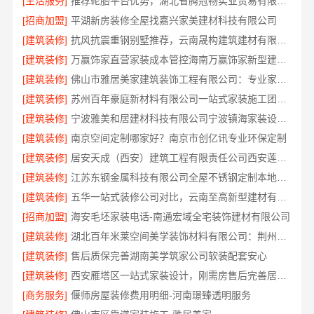
[生活服务]
推荐轮胎平台优势，湖北省腾冠畅实业贸易有限公司口碑好
[招商加盟]
平湖新房装修全屋找嘉兴家美建材科技有限公司
[建筑装修]
抗风抗震重钢别墅推荐，云南晟构建筑建材有限公司扎根大理
[建筑装修]
万赢饰家直营家装成本管控海南万赢饰家新型建筑材料有限公司
[建筑装修]
佛山市雅居美家建筑装饰工程有限公司：专业家装装修哪家专业
[建筑装修]
苏州百年豪庭新材料有限公司一站式家装施工团队毛坯房装修
[建筑装修]
宁波雅美和居建材科技有限公司宁波镇海家装设计合作联系方式，欢迎来电预约
[建筑装修]
南京空间定制哪家好？南京市创亿讯专业环保定制
[建筑装修]
居安天成（西安）建筑工程有限责任公司西安莲湖区专业家装平层
[建筑装修]
江苏东钢金属科技有限公司全屋不锈钢定制本地厂家
[建筑装修]
五华一站式装修公司对比，云南至高新型建材有限公司口碑领先
[招商加盟]
海安毛坯家装电话-南通宏域全宅装饰建材有限公司
[建筑装修]
湖北百年米莱空间美学装饰材料有限公司：荆州装修公司打造梦幻婚房
[建筑装修]
售后质保完善湖南美学筑家公司软装配套安心
[建筑装修]
西安雁塔区一站式家装设计，刚需房售后完善居安天成
[商务服务]
偃师房屋装修费用明细-河南璟臻透明服务