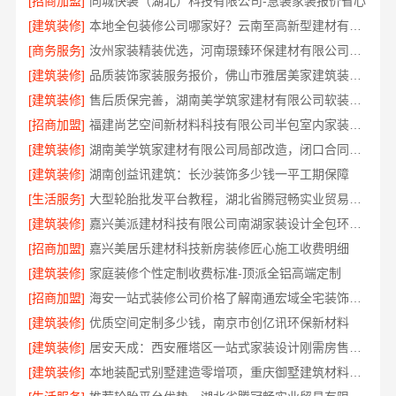
[招商加盟]
同城快装（湖北）科技有限公司-急装家装报价省心
[建筑装修]
本地全包装修公司哪家好？云南至高新型建材有限公司
[商务服务]
汝州家装精装优选，河南璟臻环保建材有限公司源头建材
[建筑装修]
品质装饰家装服务报价，佛山市雅居美家建筑装饰工程有限公司
[建筑装修]
售后质保完善，湖南美学筑家建材有限公司软装配套
[招商加盟]
福建尚艺空间新材料科技有限公司半包室内家装全屋改造
[建筑装修]
湖南美学筑家建材有限公司局部改造，闭口合同零增项
[建筑装修]
湖南创益讯建筑：长沙装饰多少钱一平工期保障
[生活服务]
大型轮胎批发平台教程，湖北省腾冠畅实业贸易有限公司使用指南
[建筑装修]
嘉兴美派建材科技有限公司南湖家装设计全包环保材料
[招商加盟]
嘉兴美居乐建材科技新房装修匠心施工收费明细
[建筑装修]
家庭装修个性定制收费标准-顶派全铝高端定制
[招商加盟]
海安一站式装修公司价格了解南通宏域全宅装饰建材有限公司
[建筑装修]
优质空间定制多少钱，南京市创亿讯环保新材料
[建筑装修]
居安天成：西安雁塔区一站式家装设计刚需房售后完善
[建筑装修]
本地装配式别墅建造零增项，重庆御墅建筑材料有限公司省心建房