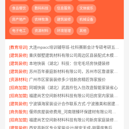
食品餐饮
数码科技
信息服务
文体娱乐
房产地产
农林牧渔
建筑装修
机械设备
电子电工
资源材料
环境管理
其他
[教育培训]
大连mpacc培训辅导班-社科赛斯会计专硕考研五位一体循环教学
[建筑装修]
重庆御墅建筑材料有限公司周边区县装配式木模售后保障
[建筑装修]
本地快装（湖北）科技：住宅毛坯房快捷装修
[建筑装修]
苏州百年豪庭新材料有限公司，苏州市区靠谱家装装修多少钱拎包入住
[资源材料]
广州市区家装装修多少钱新房精匠饰家报价
[招商加盟]
同城快装（湖北）武昌拎包入住改造智能家装省心
[招商加盟]
福建尚艺空间新材料科技有限公司旧房室内家装自有工厂整体落地
[建筑装修]
宁波镇海家装设计合作联系方式-宁波雅美和居建材科技有限公司
[商务服务]
偃师房屋装修费用_河南璟臻环保建材有限公司按需定制方案
[招商加盟]
福建尚艺空间新材料科技有限公司新房家庭装修硬装施工
[建筑装修]
西安高新区专业家装设计|居安天成-刚需房售后完善