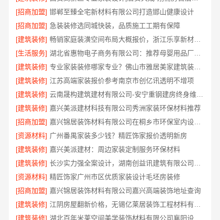
[招商加盟]
邯郸至臻全宅新材料有限公司打造邯山健康设计
[招商加盟]
急装装修选同城快装，品质施工工期有保障
[建筑装修]
畅销家庭装潢空间布局大概报价，浙江乐享新材料有限公司
[生活服务]
湖北省惠物电子商务有限公司：推荐母婴用品厂家优缺点
[建筑装修]
专业家装装修哪家专业？佛山市雅居美家建筑装饰工程有限公司值得信赖
[建筑装修]
江苏高端家装报价参考南京市创亿讯透明不增项
[建筑装修]
云南晟构建筑建材有限公司-安宁重钢建房终身维保，安心入住
[建筑装修]
嘉兴美派建材科技有限公司秀洲家装环保材料推荐
[招商加盟]
嘉兴锦居装饰材料有限公司在桐乡市环保室内设计口碑如何
[资源材料]
广州番禺家装多少钱？精匠饰家报价透明新房
[建筑装修]
嘉兴美派建材：周边家装定制服务环保材料
[建筑装修]
长沙实力强全案设计，湖南创益讯建筑有限公司专业靠谱
[资源材料]
精匠饰家广州市区优质家装设计毛坯房装修
[招商加盟]
嘉兴锦居装饰材料有限公司嘉兴高端装饰地址查询
[建筑装修]
江阴房屋翻新价格，无锡亿莱居装饰工程材料有限公司全屋定制
[建筑装修]
湖北百年米莱空间美学装饰材料有限公司襄阳设计装修轻奢风案例