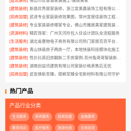
[建筑装修]
佛山市区靠谱家装施工-雅居美家
[建筑装修]
新昌优秀居家装修，浙江宜美嘉装饰工程有限公司匠心打造
[招商加盟]
武进专业家庭装修效果图，常州宜居佳装饰工程有限公司定制设计
[建筑装修]
专业家装装修哪家专业，佛山市雅居美家建筑装饰工程有限公司
[资源材料]
精匠饰家：广州天河拎包入住设计团队全流程服务
[生活服务]
湖北省惠物电子商务有限公司热门家居百货平台优势分析
[建筑装修]
青山快装房子两房一厅，本地快装科技模块化施工
[建筑装修]
性价比高旧房翻新二手房案例-苏州兔哥哥智装新材料有限公司真实完工展示
[建筑装修]
湖南创益讯建筑有限公司家装价格表售后无忧
[招商加盟]
武安焕新至臻，邯郸至臻全宅新材料有限公司守护
热门产品
产品行业分类
生活服务
商务服务
招商加盟
金融服务
教育培训
医疗服务
旅游住宿
日用百货