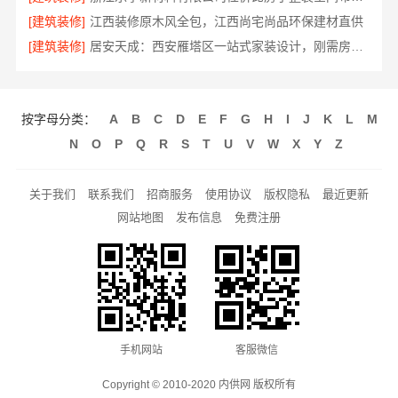
[建筑装修]
江西装修原木风全包，江西尚宅尚品环保建材直供
[建筑装修]
居安天成：西安雁塔区一站式家装设计，刚需房售后完善
按字母分类：
A
B
C
D
E
F
G
H
I
J
K
L
M
N
O
P
Q
R
S
T
U
V
W
X
Y
Z
关于我们
联系我们
招商服务
使用协议
版权隐私
最近更新
网站地图
发布信息
免费注册
手机网站
客服微信
Copyright © 2010-2020 内供网 版权所有