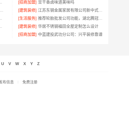
公司本地婚房一站式装修，一口价更省心
[招商加盟]
豆干香卤味道美味吗
ba考试课程培训 社科赛斯MBA专业辅导备考不盲目
[建筑装修]
江苏东钢金属家居有限公司新中式艺术匠心费用
活动，广东鼎饰空间装饰工程有限公司
[生活服务]
推荐轮胎批发公司功能，湖北腾冠畅一站服务
蓝建投（北京）建设有限公司武功分公司
[建筑装修]
华居不锈钢福田全屋定制怎么设计
[招商加盟]
中蓝建投武功分公司：兴平装修靠谱
U
V
W
X
Y
Z
发布信息
免费注册