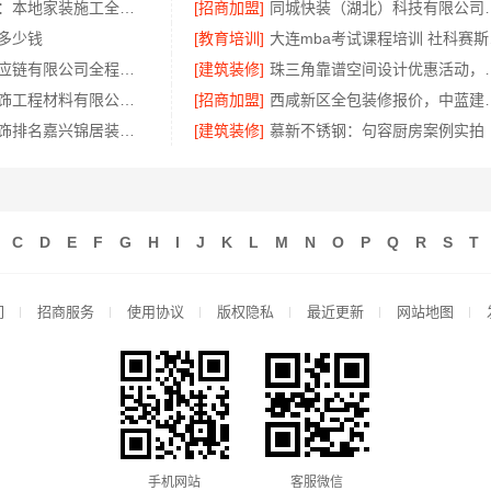
嘉兴美派建材：本地家装施工全包透明报价
[招商加盟]
同城快装（湖北）科技有限
多少钱
[教育培训]
大连m
河南零百味供应链有限公司全程护航零食硬折扣线上线下联动
[建筑装修]
珠三角靠谱空间设计优惠
无锡亿莱居装饰工程材料有限公司无锡旧房硬装报价透明
[招商加盟]
西咸新区全包装修报价，中
秀洲区公寓装饰排名嘉兴锦居装饰材料有限公司
[建筑装修]
慕新不锈钢：句容厨房案例实拍
C
D
E
F
G
H
I
J
K
L
M
N
O
P
Q
R
S
T
们
招商服务
使用协议
版权隐私
最近更新
网站地图
手机网站
客服微信