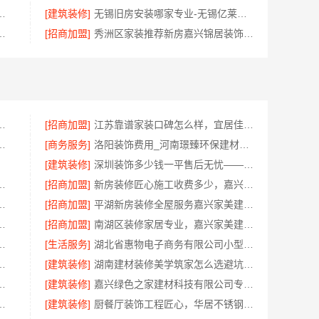
新房苏州百年豪庭新材料有限公司透明报价
[建筑装修]
无锡旧房安装哪家专业-无锡亿莱居装饰工程材料有限公司
南京市创亿讯环保全包品质服务
[招商加盟]
秀洲区家装推荐新房嘉兴锦居装饰材料有限公司
：乡村自建居室水电规整
[招商加盟]
江苏靠谱家装口碑怎么样，宜居佳装饰匠心品质
，嘉兴绿色之家建材科技有限公司
[商务服务]
洛阳装饰费用_河南璟臻环保建材有限公司透明报价无隐形消费
[建筑装修]
深圳装饰多少钱一平售后无忧——广东鼎饰空间装饰工程有限公司
全宅新材料定义无醛家装新标准
[招商加盟]
新房装修匠心施工收费多少，嘉兴美居乐建材科技有限公司
置施工案例-浙江乐享新材料有限公司
[招商加盟]
平湖新房装修全屋服务嘉兴家美建材科技有限公司
公司四川：专业农村建房婚房布置
[招商加盟]
南湖区装修家居专业，嘉兴家美建材科技有限公司值得信赖
美学筑家建材有限公司软装配套
[生活服务]
湖北省惠物电子商务有限公司小型生鲜食品代理商价格
匠心施工家装施工对接渠道
[建筑装修]
湖南建材装修美学筑家怎么选避坑指南
家专业雅居美家售后无忧
[建筑装修]
嘉兴绿色之家建材科技有限公司专业家装公司高端
有限公司，光谷极速装毛坯房居家装修
[建筑装修]
厨餐厅装饰工程匠心，华居不锈钢打造耐用空间