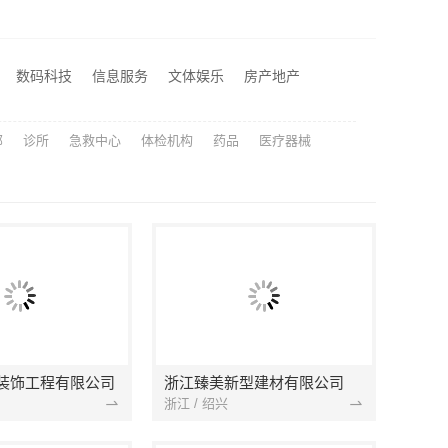
室水电规整
宜居佳装饰匠心品质
居安天成西安城区一站式家装设计，毛坯房自有施工队
数码科技
信息服务
文体娱乐
房产地产
同城口碑家装机构实惠，嘉兴绿色之家建材科技有限公司
部
诊所
急救中心
体检机构
药品
医疗器械
装饰工程有限公司
浙江臻美新型建材有限公司
浙江 / 绍兴