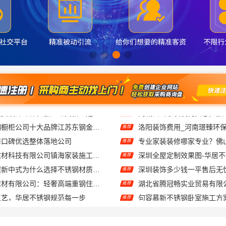
东钢科技不锈钢橱柜公司十大品牌江苏东钢金属科技有限公司
推荐
修口碑优选整体落地公司
推荐
宁波雅美和居建材科技有限公司镇海家装施工对接渠道
深圳全屋定制效果图-华居
推荐
厨餐厅装饰工程新中式为什么选择不锈钢材质——江苏东钢金属家居
推荐
云南晟构建筑建材有限公司：轻奢高端重钢住宅本地维保
推荐
工艺，华居不锈钢规范每一步
句容慕新不锈钢卧室施工方
推荐
邯郸至臻全宅新材料有限公司 邯山装饰无醛添加
推荐
晋宁重钢建房报价透明，云南晟构建筑建材有限公司为您详解
推荐