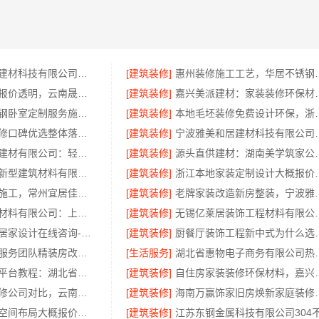
宁波雅美和居建材科技有限公司海曙线下门店地址
[建筑装修]
惠州装修施工工
晋宁重钢建房报价透明，云南晟构建筑建材有限公司为您详解
[建筑装修]
嘉兴美派建材：家装装
句容慕新不锈钢卧室定制服务施工流程详解
[建筑装修]
本地毛坯装修免费设计环保
二手房家庭装修口碑优选整体落地公司
[建筑装修]
宁波雅美和居建材科
云南晟构建筑建材有限公司：轻奢高端重钢住宅本地维保
[建筑装修]
源头直供建材：湖
海南万赢饰家新型建筑材料有限公司直营管控，装修成本透明不踩坑
[建筑装修]
浙江本地家装定制设计大概
武进全包装修施工，常州宜居佳装饰工程有限公司标准化管控
[建筑装修]
老牌家装改造新房整装
绍兴卓鑫装饰材料有限公司：上虞区精细化全包质量有保障
[建筑装修]
无锡亿莱居装饰工
本地正规品牌居家设计在线咨询-顶派全铝高端定制
[建筑装修]
厨餐厅装饰工程新中式
广州天河家装服务团队精装房改造，精匠饰家专业定制
[生活服务]
湖北省惠物电子商务
大型轮胎批发平台教程：湖北省腾冠畅实业贸易有限公司指南
[建筑装修]
自住房家装装修环保材料，嘉
五华一站式装修公司对比，云南至高新型建材有限公司领先
[建筑装修]
海南万赢饰家旧
畅销家庭装潢空间布局大概报价｜浙江乐享新材料有限公司
[建筑装修]