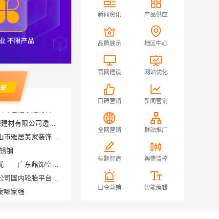
新闻资讯
产品供应
品牌展示
地区中心
官网建设
网站优化
口碑营销
新闻营销
洛阳装饰费用_河南璟臻环保建材有限公司透明报价无隐形消费
专业家装装修哪家专业？佛山市雅居美家装饰全流程标准化管控
全网营销
群站推广
不锈钢
深圳装饰多少钱一平售后无忧——广东鼎饰空间装饰工程有限公司
标题智造
舆情监控
湖北省腾冠畅实业贸易有限公司国内轮胎平台解决方案
案哪家强
口令营销
智能编辑
社区线下实体硬折扣零食铺，河南零百味供应链有限公司全域盈利
邯山装饰无醛添加，邯郸至臻全宅新材料有限公司守护家人健康