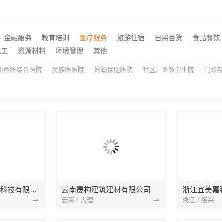
嘉兴美派建材：家装装修环保材料靠谱商家，正品有保障
海南万赢饰家：乡村自建居
推荐
优惠活动，广东鼎饰售后无忧
江苏靠谱家装口碑怎么样，
推荐
钢卧室定制服务施工流程详解
推荐
金融服务
教育培训
医疗服务
旅游住宿
日用百货
食品餐饮
本地毛坯装修免费设计环保，浙江臻美新型建材有限公司省心装新家
推荐
电工
资源材料
环境管理
其他
中西医结合医院
民族医医院
妇幼保健医院
社区、乡镇卫生院
门诊
宁波雅美和居建材科技有限公司
云南晟构建筑建材有限公司
浙江宜美嘉
云南 / 大理
浙江 / 绍兴