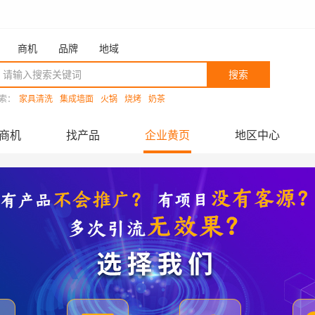
商机
品牌
地域
搜索
索：
家具清洗
集成墙面
火锅
烧烤
奶茶
商机
找产品
企业黄页
地区中心