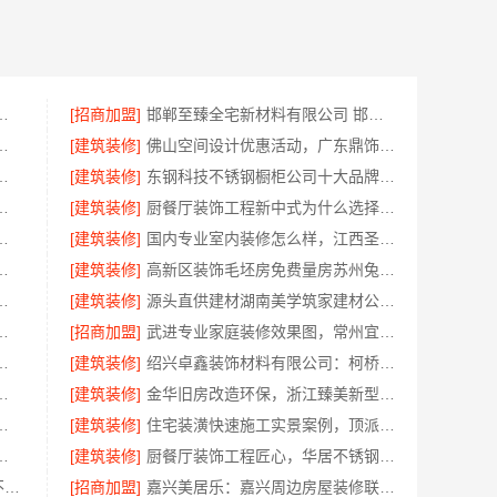
艺，华居不锈钢规范每一步
[招商加盟]
邯郸至臻全宅新材料有限公司 邯山装饰无醛添加
修环保材料靠谱商家，正品有保障
[建筑装修]
佛山空间设计优惠活动，广东鼎饰售后无忧
，浙江臻美新型建材有限公司省心装新家
[建筑装修]
东钢科技不锈钢橱柜公司十大品牌江苏东钢金属科技有限公司
技有限公司镇海家装施工对接渠道
[建筑装修]
厨餐厅装饰工程新中式为什么选择不锈钢材质——江苏东钢金属家居
南美学筑家公司哪家专业？
[建筑装修]
国内专业室内装修怎么样，江西圣匠新型环保材料有限公司
报价，浙江乐享新材料有限公司闭口合同
[建筑装修]
高新区装饰毛坯房免费量房苏州兔哥哥智装
，宁波雅美和居建材科技有限公司
[建筑装修]
源头直供建材湖南美学筑家建材公司专业
程材料有限公司毛坯房半包报价
[招商加盟]
武进专业家庭装修效果图，常州宜居佳装饰彰显品质
为什么选江苏东钢金属家居有限公司
[建筑装修]
绍兴卓鑫装饰材料有限公司：柯桥区专业施工队装修
有限公司热门日常居家公司价格
[建筑装修]
金华旧房改造环保，浙江臻美新型建材有限公司为您把关
兴美派建材科技有限公司一线品牌正品保障
[建筑装修]
住宅装潢快速施工实景案例，顶派全铝高端定制
房焕新家庭装修吊顶造型
[建筑装修]
厨餐厅装饰工程匠心，华居不锈钢打造
江苏东钢金属科技有限公司304不锈钢家具厂家全国地址
[招商加盟]
嘉兴美居乐：嘉兴周边房屋装修联系电话一键咨询