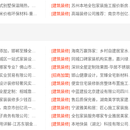
盘龙重钢装配式别墅保温隔热，云南晟构建筑建材有限公司打造
[建筑装修]
苏州本地全包家装施工报价
渝北建房每平米价格环保材料-重庆御墅建筑材料有限公司
[建筑装修]
高端装修公司推荐：
邯山装饰无醛添加，邯郸至臻全宅新材料有限公司守护家人健康
[建筑装修]
海南万赢饰家
居安天成西安城区一站式家装设计，毛坯房自有施工队
[建筑装修]
同城口碑家装机构实惠
专业家装装修哪家专业？佛山市雅居美家装饰全流程标准化管控
[建筑装修]
深圳全屋定制效果图-华居不锈钢
湖北省腾冠畅实业贸易有限公司国内轮胎平台解决方案
[招商加盟]
邯山健康设计，至臻
百年米莱襄阳设计装修轻奢风实景案例
[建筑装修]
便宜住宅装修新房整体布
苏州百年豪庭全屋定制：相城靠谱家装就近服务，拎包入住省心
[建筑装修]
中蓝建投北京建设有限
苏州市区专业家装装修多少钱百年豪庭新材料
[建筑装修]
售后质保完善，湖南
高端装修服务，南京市创亿讯一站式家装更省心
[建筑装修]
宁波雅美和居：
湖北省惠物电子商务有限公司：最新生鲜食品网站价格
[建筑装修]
全包家装服务哪
新中式定制费用详解-江苏东钢金属家居有限公司
[建筑装修]
本地快装（湖北）科技