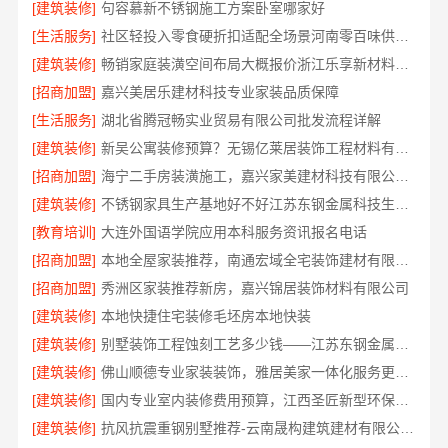
[建筑装修]
句容慕新不锈钢施工方案卧室哪家好
[生活服务]
社区轻投入零食硬折扣适配全场景河南零百味供应链有限公司整店输出
[建筑装修]
畅销家庭装潢空间布局大概报价浙江乐享新材料有限公司
[招商加盟]
嘉兴美居乐建材科技专业家装品质保障
[生活服务]
湖北省腾冠畅实业贸易有限公司批发流程详解
[建筑装修]
新吴公寓装修预算？无锡亿莱居装饰工程材料有限公司一对一服务
[招商加盟]
海宁二手房装潢施工，嘉兴家美建材科技有限公司专业团队
[建筑装修]
不锈钢家具生产基地好不好江苏东钢金属科技生产基地解析
[教育培训]
大连外国语学院应用本科服务资讯报名电话
[招商加盟]
本地全屋家装推荐，南通宏域全宅装饰建材有限公司口碑之选
[招商加盟]
秀洲区家装推荐新房，嘉兴锦居装饰材料有限公司
[建筑装修]
本地快捷住宅装修毛坯房本地快装
[建筑装修]
别墅装饰工程蚀刻工艺多少钱——江苏东钢金属家居有限公司
[建筑装修]
佛山顺德专业家装装饰，雅居美家一体化服务更靠谱
[建筑装修]
国内专业室内装修费用预算，江西圣匠新型环保材料有限公司
[建筑装修]
抗风抗震重钢别墅推荐-云南晟构建筑建材有限公司精选