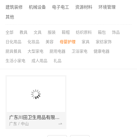
建筑装修
机械设备
电子电工
资源材料
环境管理
其他
全部
教具
文具
服装
鞋帽
纺织原料
箱包
饰品
日化用品
化妆品
美容
母婴护理
家具
家纺家饰
厨具餐具
大型家电
厨用电器
卫浴家电
健康电器
生活小家电
成人用品
礼品
广东川田卫生用品有限公司
广东 / 中山