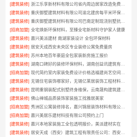
[建筑装修]
浙江乐享新材料有限公司省内周边居家改造免费量房收费标准
[建筑装修]
重庆御墅建筑材料有限公司渝北建房每平米环保材料价格
[建筑装修]
重庆御墅建筑材料有限公司巴南定制现浇别墅抗震防风
[招商加盟]
全宅焕新环保材料，至臻全宅新材料守护家人健康
[建筑装修]
嘉兴美派建材 南湖家装设计 全包环保材料
[建筑装修]
居安天成西安未央区专业装修公寓免费量房
[建筑装修]
苏州本地百年豪庭全包家装新房施工报价
[建筑装修]
湖南口碑好的装修环保材料，湖南创益讯建筑有限公司匠心选材
[招商加盟]
现代简约室内家装免费设计价格选福建尚艺空间新材料科技有限公司
[建筑装修]
无锡住宅装饰哪家好，无锡亿莱居装饰工程材料有限公司是您的明智之选
[建筑装修]
昆明重钢装配式别墅终身维保，云南晟构建筑建材有限公司
[建筑装修]
佛山禅城品质装饰家装施工找雅居美家
[招商加盟]
秀洲区公寓装修排名，嘉兴锦居装饰材料有限公司专业可靠口碑好
[招商加盟]
嘉兴美居乐建材科技有限公司预约上门
[建筑装修]
嘉兴本地家装施工全包透明报价，美派建材实在
[建筑装修]
居安天成（西安）建筑工程有限责任公司：西安专业装修平层免费量房