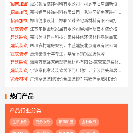
[招商加盟]
嘉兴锦居装饰材料有限公司，桐乡市旧房翻新设计口碑
[招商加盟]
嘉兴锦居装饰材料有限公司，秀洲区新房家装推荐品牌
[招商加盟]
邯山健康设计：邯郸至臻全宅新材料有限公司打造无醛生活
[建筑装修]
江苏东钢金属家居有限公司屏风隔断艺术漆价格
[建筑装修]
嘉兴美派建材科技：家装装修环保材料靠谱商家
[建筑装修]
四川农村建房案例，中蓝建投北京建设有限公司四川实景参考
[建筑装修]
惠州装修十年专注，华居不锈钢品质保障
[建筑装修]
海南万赢饰家新型建筑材料有限公-直营家庭装修成本管控
[建筑装修]
宁波奉化家装装修线下门店地址，宁波雅美和居建材科技有限公司到店咨询
[资源材料]
广州家装装修报价全屋装修？精匠饰家透明报价零增项
热门产品
产品行业分类
生活服务
商务服务
招商加盟
金融服务