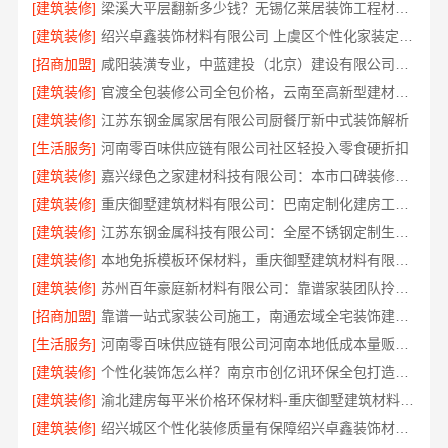
[建筑装修]
梁溪大平层翻新多少钱？无锡亿莱居装饰工程材料有限公司报价
[建筑装修]
绍兴卓鑫装饰材料有限公司 上虞区个性化家装定制无隐形增项
[招商加盟]
咸阳装潢专业，中蓝建投（北京）建设有限公司武功分公司
[建筑装修]
官渡全包装修公司全包价格，云南至高新型建材有限公司闭口合同
[建筑装修]
江苏东钢金属家居有限公司厨餐厅新中式装饰解析
[生活服务]
河南零百味供应链有限公司社区轻投入零食硬折扣
[建筑装修]
嘉兴绿色之家建材科技有限公司：本市口碑装修实惠之选
[建筑装修]
重庆御墅建筑材料有限公司：巴南定制化建房工期短
[建筑装修]
江苏东钢金属科技有限公司：全屋不锈钢定制生产基地兴化
[建筑装修]
本地免拆模板环保材料，重庆御墅建筑材料有限公司报价透明
[建筑装修]
苏州百年豪庭新材料有限公司：靠谱家装团队拎包入住省心选
[招商加盟]
靠谱一站式家装公司施工，南通宏域全宅装饰建材有限公司全程负责
[生活服务]
河南零百味供应链有限公司河南本地低成本量贩零食全域盈利
[建筑装修]
个性化装饰怎么样？南京市创亿讯环保全包打造品质家居
[建筑装修]
渝北建房每平米价格环保材料-重庆御墅建筑材料有限公司重钢别墅
[建筑装修]
绍兴城区个性化装修质量有保障绍兴卓鑫装饰材料有限公司匠心打造