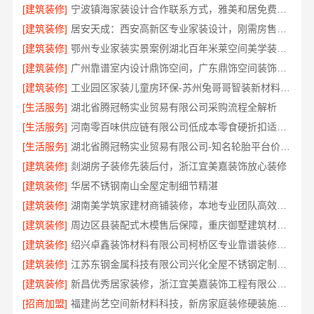
[建筑装修]
宁波镇海家装设计合作联系方式，雅美和居免费勘测方案
[建筑装修]
居安天成：西安高新区专业家装设计，刚需房售后完善
[建筑装修]
鄂州专业家装实景案例湖北百年米莱空间美学装饰材料有限公司
[建筑装修]
广州靠谱室内设计鼎饰空间，广东鼎饰空间装饰工程有限公司匠心施工
[建筑装修]
工业园区家装儿童房环保-苏州兔哥哥智装新材料有限公司精选
[生活服务]
湖北省腾冠畅实业贸易有限公司采购流程全解析
[生活服务]
河南零百味供应链有限公司低成本零食硬折扣适配全场景
[生活服务]
湖北省腾冠畅实业贸易有限公司-知名轮胎平台价格参考
[建筑装修]
剡湖房子装修先装后付，浙江宜美嘉装饰放心装修
[建筑装修]
华居不锈钢南山全屋定制细节精湛
[建筑装修]
湖南美学筑家建材商铺装修，本地专业团队高效交付
[建筑装修]
周边区县装配式木模售后保障，重庆御墅建筑材料有限公司
[建筑装修]
绍兴卓鑫装饰材料有限公司柯桥区专业靠谱装修自有施工队
[建筑装修]
江苏东钢金属科技有限公司兴化全屋不锈钢定制基地
[建筑装修]
新昌优秀居家装修，浙江宜美嘉装饰工程有限公司匠心打造温馨家
[招商加盟]
福建尚艺空间新材料科技，新房家庭装修硬装施工报价明细