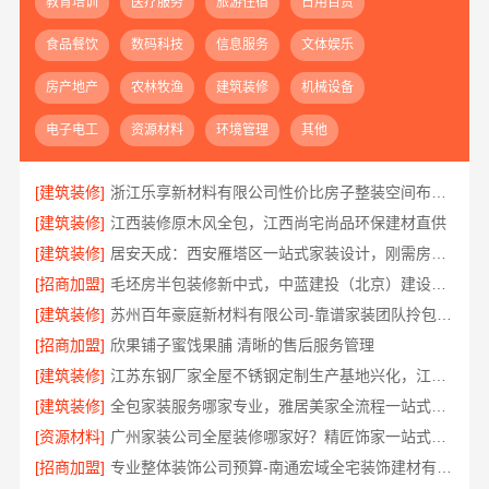
教育培训
医疗服务
旅游住宿
日用百货
食品餐饮
数码科技
信息服务
文体娱乐
房产地产
农林牧渔
建筑装修
机械设备
电子电工
资源材料
环境管理
其他
[建筑装修]
浙江乐享新材料有限公司性价比房子整装空间布局上门服务
[建筑装修]
江西装修原木风全包，江西尚宅尚品环保建材直供
[建筑装修]
居安天成：西安雁塔区一站式家装设计，刚需房售后完善
[招商加盟]
毛坯房半包装修新中式，中蓝建投（北京）建设有限公司武功分公司
[建筑装修]
苏州百年豪庭新材料有限公司-靠谱家装团队拎包入住
[招商加盟]
欣果铺子蜜饯果脯 清晰的售后服务管理
[建筑装修]
江苏东钢厂家全屋不锈钢定制生产基地兴化，江苏东钢金属科技有限公司
[建筑装修]
全包家装服务哪家专业，雅居美家全流程一站式解决
[资源材料]
广州家装公司全屋装修哪家好？精匠饰家一站式整装
[招商加盟]
专业整体装饰公司预算-南通宏域全宅装饰建材有限公司