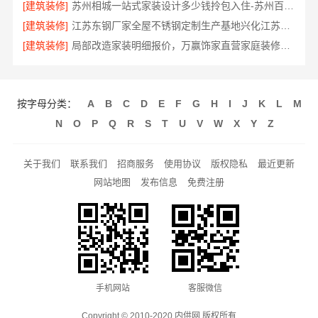
[建筑装修]
苏州相城一站式家装设计多少钱拎包入住-苏州百年豪庭新材料有限公司
[建筑装修]
江苏东钢厂家全屋不锈钢定制生产基地兴化江苏东钢金属科技有限公司
[建筑装修]
局部改造家装明细报价，万赢饰家直营家庭装修成本管控
按字母分类：
A
B
C
D
E
F
G
H
I
J
K
L
M
N
O
P
Q
R
S
T
U
V
W
X
Y
Z
关于我们
联系我们
招商服务
使用协议
版权隐私
最近更新
网站地图
发布信息
免费注册
手机网站
客服微信
Copyright © 2010-2020 内供网 版权所有