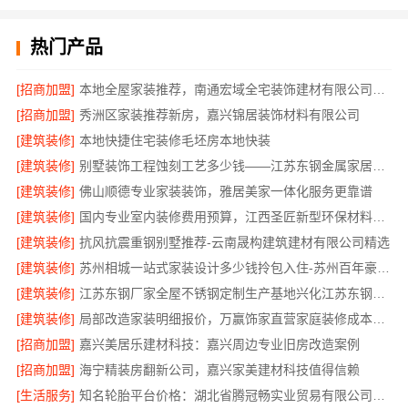
热门产品
[招商加盟]
本地全屋家装推荐，南通宏域全宅装饰建材有限公司口碑之选
[招商加盟]
秀洲区家装推荐新房，嘉兴锦居装饰材料有限公司
[建筑装修]
本地快捷住宅装修毛坯房本地快装
[建筑装修]
别墅装饰工程蚀刻工艺多少钱——江苏东钢金属家居有限公司
[建筑装修]
佛山顺德专业家装装饰，雅居美家一体化服务更靠谱
[建筑装修]
国内专业室内装修费用预算，江西圣匠新型环保材料有限公司
[建筑装修]
抗风抗震重钢别墅推荐-云南晟构建筑建材有限公司精选
[建筑装修]
苏州相城一站式家装设计多少钱拎包入住-苏州百年豪庭新材料有限公司
[建筑装修]
江苏东钢厂家全屋不锈钢定制生产基地兴化江苏东钢金属科技有限公司
[建筑装修]
局部改造家装明细报价，万赢饰家直营家庭装修成本管控
[招商加盟]
嘉兴美居乐建材科技：嘉兴周边专业旧房改造案例
[招商加盟]
海宁精装房翻新公司，嘉兴家美建材科技值得信赖
[生活服务]
知名轮胎平台价格：湖北省腾冠畅实业贸易有限公司优势解析