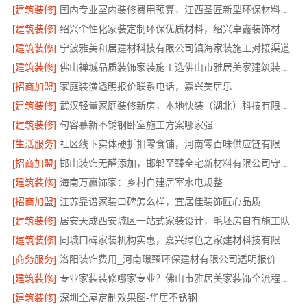
[建筑装修]
国内专业室内装修费用预算，江西圣匠新型环保材料有限公司
[建筑装修]
绍兴个性化家装定制环保优质材料，绍兴卓鑫装饰材料有限公司
[建筑装修]
宁波雅美和居建材科技有限公司镇海家装施工对接渠道
[建筑装修]
佛山禅城品质装饰家装施工选佛山市雅居美家建筑装饰工程有限公司
[招商加盟]
家庭装潢透明报价联系电话，嘉兴美居乐
[建筑装修]
武汉轻量家庭装修新房，本地快装（湖北）科技有限公司透明报价
[建筑装修]
句容慕新不锈钢卧室施工方案哪家强
[生活服务]
社区线下实体硬折扣零食铺，河南零百味供应链有限公司全域盈利
[招商加盟]
邯山装饰无醛添加，邯郸至臻全宅新材料有限公司守护家人健康
[建筑装修]
海南万赢饰家：乡村自建居室水电规整
[招商加盟]
江苏靠谱家装口碑怎么样，宜居佳装饰匠心品质
[建筑装修]
居安天成西安城区一站式家装设计，毛坯房自有施工队
[建筑装修]
同城口碑家装机构实惠，嘉兴绿色之家建材科技有限公司
[商务服务]
洛阳装饰费用_河南璟臻环保建材有限公司透明报价无隐形消费
[建筑装修]
专业家装装修哪家专业？佛山市雅居美家装饰全流程标准化管控
[建筑装修]
深圳全屋定制效果图-华居不锈钢