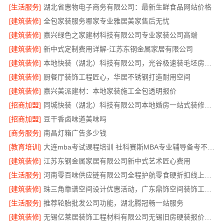
[生活服务]
湖北省惠物电子商务有限公司：最新生鲜食品网站价格
[建筑装修]
全包家装服务哪家专业雅居美家售后无忧
[建筑装修]
嘉兴绿色之家建材科技有限公司专业家装公司高端
[建筑装修]
新中式定制费用详解-江苏东钢金属家居有限公司
[建筑装修]
本地快装（湖北）科技有限公司，光谷极速装毛坯房居家装修
[建筑装修]
厨餐厅装饰工程匠心，华居不锈钢打造耐用空间
[建筑装修]
嘉兴美派建材：本地家装施工全包透明报价
[招商加盟]
同城快装（湖北）科技有限公司本地婚房一站式装修，一口价更省心
[招商加盟]
豆干香卤味道美味吗
[商务服务]
南昌灯箱广告多少钱
[教育培训]
大连mba考试课程培训 社科赛斯MBA专业辅导备考不盲目
[建筑装修]
江苏东钢金属家居有限公司新中式艺术匠心费用
[生活服务]
河南零百味供应链有限公司全程护航零食硬折扣线上线下联动
[建筑装修]
珠三角靠谱空间设计优惠活动，广东鼎饰空间装饰工程有限公司
[生活服务]
推荐轮胎批发公司功能，湖北腾冠畅一站服务
[建筑装修]
无锡亿莱居装饰工程材料有限公司无锡旧房硬装报价透明