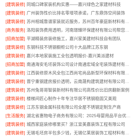
[建筑装修]
同城口碑家装机构实惠——嘉兴绿色之家建材科技
[建筑装修]
广州装饰性价比排名零增项承诺，广东鼎饰空间装饰
[建筑装修]
苏州相城靠谱家装就近服务，苏州百年豪庭新材料有限公司快速响应
[商务服务]
洛阳装饰费用透明，河南璟臻环保建材有限公司帮您省预算
[招商加盟]
平湖精装房装修施工，嘉兴家美建材科技自有团队
[建筑装修]
东钢科技不锈钢橱柜公司十大品牌江苏东钢
[建筑装修]
嘉兴本地家装施工全包透明报价-嘉兴美派建材
[招商加盟]
南通海安毛坯装饰公司设计南通宏域全宅装饰建材有限公司
[建筑装修]
江西装修原木风全包江西尚宅尚品新型环保材料有限公司
[建筑装修]
晋宁重钢建房报价透明，云南晟构建筑建材有限公司为您服务
[建筑装修]
苏州兔哥哥智装新材料有限公司高性价比旧房翻新案例
[建筑装修]
楼梯间匠心制作十年专注华居不锈钢稳固又美观
[建筑装修]
江苏东钢金属科技有限公司全屋不锈钢定制生产商
[生活服务]
湖北省惠物电子商务有限公司：2025母婴用品平台优缺点测评
[建筑装修]
城西家庭装修哪里买？浙江宜美嘉装饰工程有限公司
[建筑装修]
无锡毛坯房半包多少钱，无锡亿莱居装饰工程材料有限公司