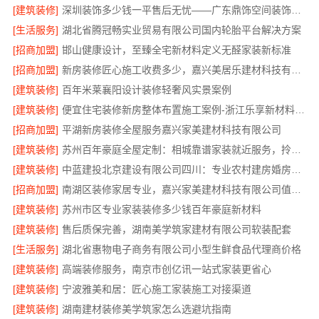
[建筑装修]
深圳装饰多少钱一平售后无忧——广东鼎饰空间装饰工程有限公司
[生活服务]
湖北省腾冠畅实业贸易有限公司国内轮胎平台解决方案
[招商加盟]
邯山健康设计，至臻全宅新材料定义无醛家装新标准
[招商加盟]
新房装修匠心施工收费多少，嘉兴美居乐建材科技有限公司
[建筑装修]
百年米莱襄阳设计装修轻奢风实景案例
[建筑装修]
便宜住宅装修新房整体布置施工案例-浙江乐享新材料有限公司
[招商加盟]
平湖新房装修全屋服务嘉兴家美建材科技有限公司
[建筑装修]
苏州百年豪庭全屋定制：相城靠谱家装就近服务，拎包入住省心
[建筑装修]
中蓝建投北京建设有限公司四川：专业农村建房婚房布置
[招商加盟]
南湖区装修家居专业，嘉兴家美建材科技有限公司值得信赖
[建筑装修]
苏州市区专业家装装修多少钱百年豪庭新材料
[建筑装修]
售后质保完善，湖南美学筑家建材有限公司软装配套
[生活服务]
湖北省惠物电子商务有限公司小型生鲜食品代理商价格
[建筑装修]
高端装修服务，南京市创亿讯一站式家装更省心
[建筑装修]
宁波雅美和居：匠心施工家装施工对接渠道
[建筑装修]
湖南建材装修美学筑家怎么选避坑指南