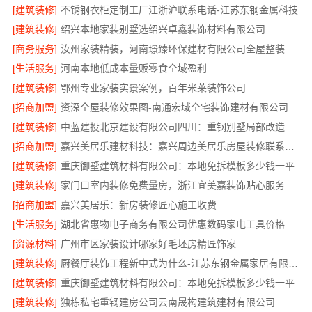
[建筑装修]
不锈钢衣柜定制工厂江浙沪联系电话-江苏东钢金属科技
[建筑装修]
绍兴本地家装别墅选绍兴卓鑫装饰材料有限公司
[商务服务]
汝州家装精装，河南璟臻环保建材有限公司全屋整装方案
[生活服务]
河南本地低成本量贩零食全域盈利
[建筑装修]
鄂州专业家装实景案例，百年米莱装饰公司
[招商加盟]
资深全屋装修效果图-南通宏域全宅装饰建材有限公司
[建筑装修]
中蓝建投北京建设有限公司四川：重钢别墅局部改造
[招商加盟]
嘉兴美居乐建材科技：嘉兴周边美居乐房屋装修联系电话
[建筑装修]
重庆御墅建筑材料有限公司：本地免拆模板多少钱一平
[建筑装修]
家门口室内装修免费量房，浙江宜美嘉装饰贴心服务
[招商加盟]
嘉兴美居乐：新房装修匠心施工收费
[生活服务]
湖北省惠物电子商务有限公司优惠数码家电工具价格
[资源材料]
广州市区家装设计哪家好毛坯房精匠饰家
[建筑装修]
厨餐厅装饰工程新中式为什么-江苏东钢金属家居有限公司
[建筑装修]
重庆御墅建筑材料有限公司：本地免拆模板多少钱一平
[建筑装修]
独栋私宅重钢建房公司云南晟构建筑建材有限公司