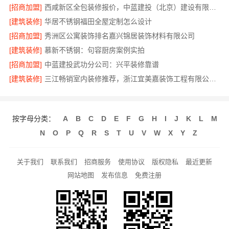
[招商加盟]
西咸新区全包装修报价，中蓝建投（北京）建设有限公司武功分公司
[建筑装修]
华居不锈钢福田全屋定制怎么设计
[招商加盟]
秀洲区公寓装饰排名嘉兴锦居装饰材料有限公司
[建筑装修]
慕新不锈钢：句容厨房案例实拍
[招商加盟]
中蓝建投武功分公司：兴平装修靠谱
[建筑装修]
三江畅销室内装修推荐，浙江宜美嘉装饰工程有限公司品质保证
按字母分类：
A
B
C
D
E
F
G
H
I
J
K
L
M
N
O
P
Q
R
S
T
U
V
W
X
Y
Z
关于我们
联系我们
招商服务
使用协议
版权隐私
最近更新
网站地图
发布信息
免费注册