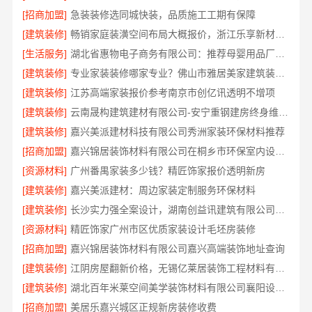
[招商加盟]
急装装修选同城快装，品质施工工期有保障
[建筑装修]
畅销家庭装潢空间布局大概报价，浙江乐享新材料有限公司
[生活服务]
湖北省惠物电子商务有限公司：推荐母婴用品厂家优缺点
[建筑装修]
专业家装装修哪家专业？佛山市雅居美家建筑装饰工程有限公司值得信赖
[建筑装修]
江苏高端家装报价参考南京市创亿讯透明不增项
[建筑装修]
云南晟构建筑建材有限公司-安宁重钢建房终身维保，安心入住
[建筑装修]
嘉兴美派建材科技有限公司秀洲家装环保材料推荐
[招商加盟]
嘉兴锦居装饰材料有限公司在桐乡市环保室内设计口碑如何
[资源材料]
广州番禺家装多少钱？精匠饰家报价透明新房
[建筑装修]
嘉兴美派建材：周边家装定制服务环保材料
[建筑装修]
长沙实力强全案设计，湖南创益讯建筑有限公司专业靠谱
[资源材料]
精匠饰家广州市区优质家装设计毛坯房装修
[招商加盟]
嘉兴锦居装饰材料有限公司嘉兴高端装饰地址查询
[建筑装修]
江阴房屋翻新价格，无锡亿莱居装饰工程材料有限公司全屋定制
[建筑装修]
湖北百年米莱空间美学装饰材料有限公司襄阳设计装修轻奢风案例
[招商加盟]
美居乐嘉兴城区正规新房装修收费