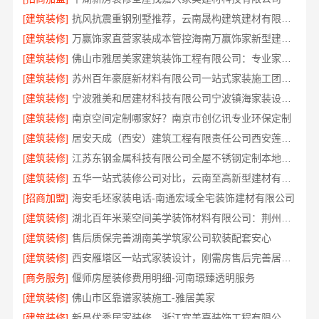
[建筑装修]
抗风抗震重钢别墅推荐，云南晟构建筑建材有限公司扎根大理
[建筑装修]
万赢饰家直营家装成本管控海南万赢饰家新型建筑材料有限公司
[建筑装修]
佛山市雅居美家建筑装饰工程有限公司：专业家装装修哪家专业
[建筑装修]
苏州百年豪庭新材料有限公司一站式家装施工团队毛坯房装修
[建筑装修]
宁波雅美和居建材科技有限公司宁波镇海家装设计合作联系方式，欢迎来电预约
[建筑装修]
南京空间定制哪家好？南京市创亿讯专业环保定制
[建筑装修]
居安天成（西安）建筑工程有限责任公司西安莲湖区专业家装平层
[建筑装修]
江苏东钢金属科技有限公司全屋不锈钢定制本地厂家
[建筑装修]
五华一站式装修公司对比，云南至高新型建材有限公司口碑领先
[招商加盟]
海安毛坯家装电话-南通宏域全宅装饰建材有限公司
[建筑装修]
湖北百年米莱空间美学装饰材料有限公司：荆州装修公司打造梦幻婚房
[建筑装修]
售后质保完善湖南美学筑家公司软装配套安心
[建筑装修]
西安雁塔区一站式家装设计，刚需房售后完善居安天成
[商务服务]
偃师房屋装修费用明细-河南璟臻透明服务
[建筑装修]
佛山市区靠谱家装施工-雅居美家
[建筑装修]
新昌优秀居家装修，浙江宜美嘉装饰工程有限公司匠心打造