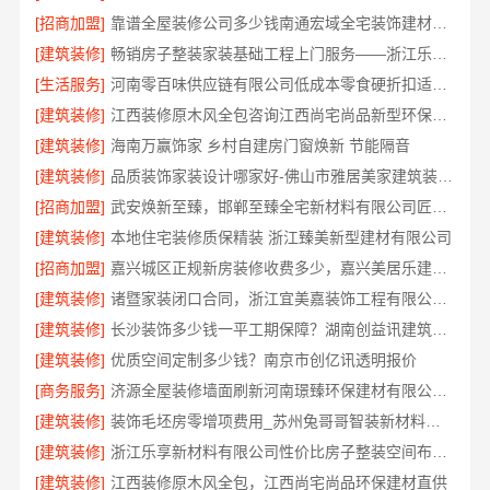
[招商加盟]
靠谱全屋装修公司多少钱南通宏域全宅装饰建材有限公司
[建筑装修]
畅销房子整装家装基础工程上门服务——浙江乐享新材料有限公司
[生活服务]
河南零百味供应链有限公司低成本零食硬折扣适配全场景
[建筑装修]
江西装修原木风全包咨询江西尚宅尚品新型环保材料有限公司
[建筑装修]
海南万赢饰家 乡村自建房门窗焕新 节能隔音
[建筑装修]
品质装饰家装设计哪家好-佛山市雅居美家建筑装饰工程有限公司
[招商加盟]
武安焕新至臻，邯郸至臻全宅新材料有限公司匠心筑梦新居
[建筑装修]
本地住宅装修质保精装 浙江臻美新型建材有限公司
[招商加盟]
嘉兴城区正规新房装修收费多少，嘉兴美居乐建材科技有限公司透明清单
[建筑装修]
诸暨家装闭口合同，浙江宜美嘉装饰工程有限公司让您装修无忧
[建筑装修]
长沙装饰多少钱一平工期保障？湖南创益讯建筑有限公司答
[建筑装修]
优质空间定制多少钱？南京市创亿讯透明报价
[商务服务]
济源全屋装修墙面刷新河南璟臻环保建材有限公司环保材料
[建筑装修]
装饰毛坯房零增项费用_苏州兔哥哥智装新材料有限公司
[建筑装修]
浙江乐享新材料有限公司性价比房子整装空间布局上门服务
[建筑装修]
江西装修原木风全包，江西尚宅尚品环保建材直供