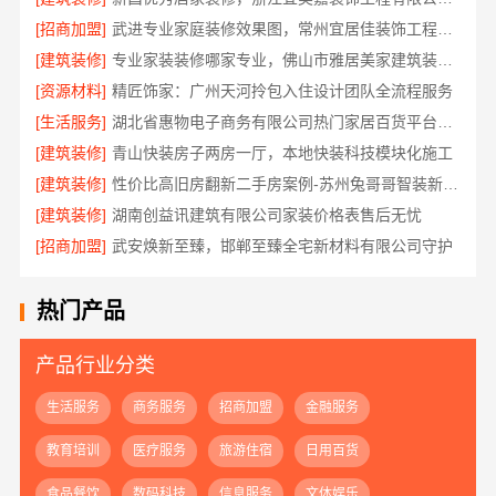
[招商加盟]
武进专业家庭装修效果图，常州宜居佳装饰工程有限公司定制设计
[建筑装修]
专业家装装修哪家专业，佛山市雅居美家建筑装饰工程有限公司
[资源材料]
精匠饰家：广州天河拎包入住设计团队全流程服务
[生活服务]
湖北省惠物电子商务有限公司热门家居百货平台优势分析
[建筑装修]
青山快装房子两房一厅，本地快装科技模块化施工
[建筑装修]
性价比高旧房翻新二手房案例-苏州兔哥哥智装新材料有限公司真实完工展示
[建筑装修]
湖南创益讯建筑有限公司家装价格表售后无忧
[招商加盟]
武安焕新至臻，邯郸至臻全宅新材料有限公司守护
热门产品
产品行业分类
生活服务
商务服务
招商加盟
金融服务
教育培训
医疗服务
旅游住宿
日用百货
食品餐饮
数码科技
信息服务
文体娱乐