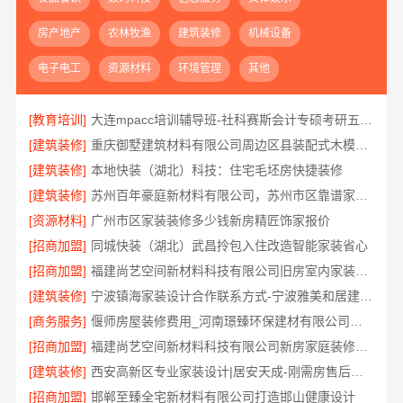
房产地产
农林牧渔
建筑装修
机械设备
电子电工
资源材料
环境管理
其他
[教育培训]
大连mpacc培训辅导班-社科赛斯会计专硕考研五位一体循环教学
[建筑装修]
重庆御墅建筑材料有限公司周边区县装配式木模售后保障
[建筑装修]
本地快装（湖北）科技：住宅毛坯房快捷装修
[建筑装修]
苏州百年豪庭新材料有限公司，苏州市区靠谱家装装修多少钱拎包入住
[资源材料]
广州市区家装装修多少钱新房精匠饰家报价
[招商加盟]
同城快装（湖北）武昌拎包入住改造智能家装省心
[招商加盟]
福建尚艺空间新材料科技有限公司旧房室内家装自有工厂整体落地
[建筑装修]
宁波镇海家装设计合作联系方式-宁波雅美和居建材科技有限公司
[商务服务]
偃师房屋装修费用_河南璟臻环保建材有限公司按需定制方案
[招商加盟]
福建尚艺空间新材料科技有限公司新房家庭装修硬装施工
[建筑装修]
西安高新区专业家装设计|居安天成-刚需房售后完善
[招商加盟]
邯郸至臻全宅新材料有限公司打造邯山健康设计