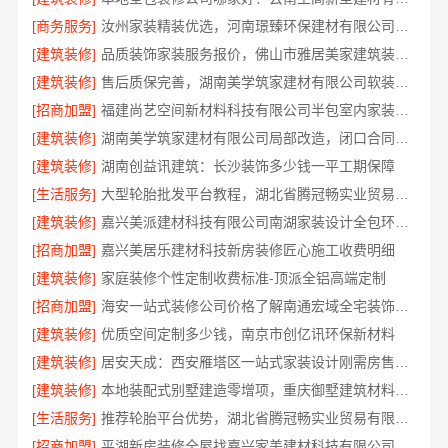
[商务服务]
汝州家装精装优选，河南璟臻环保建材有限公司源头建材
[建筑装修]
品质装饰家装服务报价，佛山市雅居美家建筑装饰工程有限公司
[建筑装修]
售后质保完善，湖南美学筑家建材有限公司软装配套
[招商加盟]
福建尚艺空间新材料科技有限公司半包室内家装全屋改造
[建筑装修]
湖南美学筑家建材有限公司局部改造，闭口合同零增项
[建筑装修]
湖南创益讯建筑：长沙装饰多少钱一平工期保障
[生活服务]
大型轮胎批发平台教程，湖北省腾冠畅实业贸易有限公司使用指南
[建筑装修]
嘉兴美派建材科技有限公司南湖家装设计全包环保材料
[招商加盟]
嘉兴美居乐建材科技新房装修匠心施工收费明细
[建筑装修]
家庭装修个性定制收费标准-顶派全铝高端定制
[招商加盟]
海安一站式装修公司价格了解南通宏域全宅装饰建材有限公司
[建筑装修]
优质空间定制多少钱，南京市创亿讯环保新材料
[建筑装修]
居安天成：西安雁塔区一站式家装设计刚需房售后完善
[建筑装修]
本地装配式别墅建造零增项，重庆御墅建筑材料有限公司省心建房
[生活服务]
推荐轮胎平台优势，湖北省腾冠畅实业贸易有限公司口碑好
[招商加盟]
平湖新房装修全屋找嘉兴家美建材科技有限公司