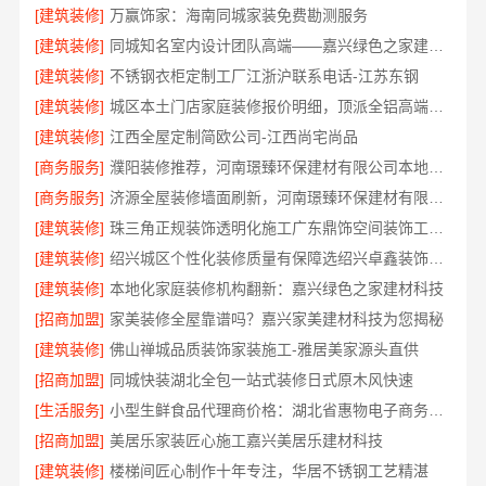
[建筑装修]
万赢饰家：海南同城家装免费勘测服务
[建筑装修]
同城知名室内设计团队高端——嘉兴绿色之家建材科技有限公司
[建筑装修]
不锈钢衣柜定制工厂江浙沪联系电话-江苏东钢
[建筑装修]
城区本土门店家庭装修报价明细，顶派全铝高端定制为您呈现
[建筑装修]
江西全屋定制简欧公司-江西尚宅尚品
[商务服务]
濮阳装修推荐，河南璟臻环保建材有限公司本地口碑保障
[商务服务]
济源全屋装修墙面刷新，河南璟臻环保建材有限公司环保施工
[建筑装修]
珠三角正规装饰透明化施工广东鼎饰空间装饰工程有限公司
[建筑装修]
绍兴城区个性化装修质量有保障选绍兴卓鑫装饰材料有限公司
[建筑装修]
本地化家庭装修机构翻新：嘉兴绿色之家建材科技
[招商加盟]
家美装修全屋靠谱吗？嘉兴家美建材科技为您揭秘
[建筑装修]
佛山禅城品质装饰家装施工-雅居美家源头直供
[招商加盟]
同城快装湖北全包一站式装修日式原木风快速
[生活服务]
小型生鲜食品代理商价格：湖北省惠物电子商务有限公司
[招商加盟]
美居乐家装匠心施工嘉兴美居乐建材科技
[建筑装修]
楼梯间匠心制作十年专注，华居不锈钢工艺精湛