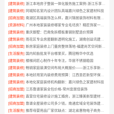
[建筑装修]
浙江本地房子整装一体化服务施工案例-浙江乐享新材料
[建筑装修]
同城知名室内设计团队高端嘉兴绿色之家建材科技
[招商加盟]
南湖区高端装饰怎么样，嘉兴锦居装饰材料有限公司值得信赖
[资源材料]
广州本地家装装修哪家专业毛坯房？精匠饰家一站式服务
[建筑装修]
重庆御墅：巴南免拆模板重钢别墅造价预算
[建筑装修]
雨花区专业房屋翻新透明化施工，湖南创益讯建筑有限公司品质保障
[招商加盟]
新房家庭装修上门量房整体落地-福建尚艺空间新材料科技有限公司
[生活服务]
国内轮胎批发平台哪里买，腾冠畅华中优选
[建筑装修]
楼梯间匠心制作十年专注，华居不锈钢稳固
[建筑装修]
畅销家庭装潢空间布局大概报价——浙江乐享新材料
[建筑装修]
本地好用室内装修费用预算：江西圣匠新型环保材料有限公司
[建筑装修]
本地化家庭装修机构翻新：嘉兴绿色之家建材科技
[招商加盟]
江苏靠谱家装全包价格-常州宜居佳装饰
[建筑装修]
直营住宅装修设计施工婚房，浙江臻美新型建材有限公司品质打造
[招商加盟]
靠谱全屋装修公司多少钱，南通宏域全宅装饰建材有限公司
[生活服务]
推荐母婴用品厂家优缺点：湖北省惠物电子商务有限公司