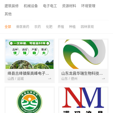
建筑装修
机械设备
电子电工
资源材料
环境管理
其他
全部
兽医兽药
农药
化肥
养殖
种植
园林景观
绛县古绛镇柴高峰电子商务服务部
山东龙昌华瑞生物科技有限公司
山西 / 运城
山东 / 德州