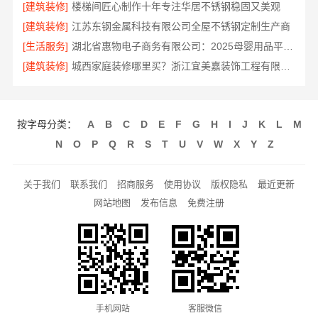
[建筑装修]
楼梯间匠心制作十年专注华居不锈钢稳固又美观
[建筑装修]
江苏东钢金属科技有限公司全屋不锈钢定制生产商
[生活服务]
湖北省惠物电子商务有限公司：2025母婴用品平台优缺点测评
[建筑装修]
城西家庭装修哪里买？浙江宜美嘉装饰工程有限公司
按字母分类：
A
B
C
D
E
F
G
H
I
J
K
L
M
N
O
P
Q
R
S
T
U
V
W
X
Y
Z
关于我们
联系我们
招商服务
使用协议
版权隐私
最近更新
网站地图
发布信息
免费注册
手机网站
客服微信