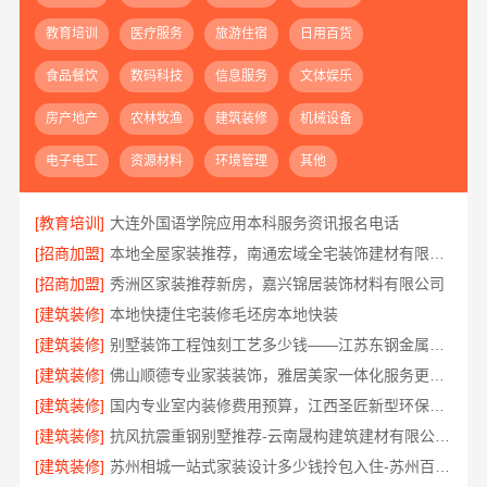
教育培训
医疗服务
旅游住宿
日用百货
食品餐饮
数码科技
信息服务
文体娱乐
房产地产
农林牧渔
建筑装修
机械设备
电子电工
资源材料
环境管理
其他
[教育培训]
大连外国语学院应用本科服务资讯报名电话
[招商加盟]
本地全屋家装推荐，南通宏域全宅装饰建材有限公司口碑之选
[招商加盟]
秀洲区家装推荐新房，嘉兴锦居装饰材料有限公司
[建筑装修]
本地快捷住宅装修毛坯房本地快装
[建筑装修]
别墅装饰工程蚀刻工艺多少钱——江苏东钢金属家居有限公司
[建筑装修]
佛山顺德专业家装装饰，雅居美家一体化服务更靠谱
[建筑装修]
国内专业室内装修费用预算，江西圣匠新型环保材料有限公司
[建筑装修]
抗风抗震重钢别墅推荐-云南晟构建筑建材有限公司精选
[建筑装修]
苏州相城一站式家装设计多少钱拎包入住-苏州百年豪庭新材料有限公司