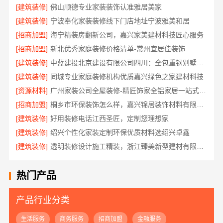
[建筑装修]
佛山顺德专业家装装饰认准雅居美家
[建筑装修]
宁波奉化家装装修线下门店地址宁波雅美和居
[招商加盟]
海宁精装房翻新公司，嘉兴家美建材科技匠心服务
[招商加盟]
新北优秀家庭装修价格清单-常州宜居佳装饰
[建筑装修]
中蓝建投北京建设有限公司四川：全包重钢别墅婚房布置
[建筑装修]
同城专业家庭装修机构优质嘉兴绿色之家建材科技
[资源材料]
广州家装公司全屋装修-精匠饰家全铝家居一站式服务
[招商加盟]
桐乡市环保装饰怎么样，嘉兴锦居装饰材料有限公司
[建筑装修]
好用装修电话江西圣匠，定制您理想家
[建筑装修]
绍兴个性化家装定制环保优质材料选绍兴卓鑫
[建筑装修]
透明装修设计施工精装，浙江臻美新型建材有限公司无增项
热门产品
产品行业分类
生活服务
商务服务
招商加盟
金融服务