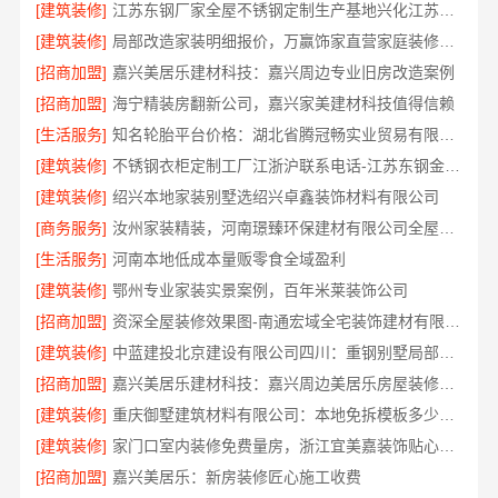
[建筑装修]
江苏东钢厂家全屋不锈钢定制生产基地兴化江苏东钢金属科技有限公司
[建筑装修]
局部改造家装明细报价，万赢饰家直营家庭装修成本管控
[招商加盟]
嘉兴美居乐建材科技：嘉兴周边专业旧房改造案例
[招商加盟]
海宁精装房翻新公司，嘉兴家美建材科技值得信赖
[生活服务]
知名轮胎平台价格：湖北省腾冠畅实业贸易有限公司优势解析
[建筑装修]
不锈钢衣柜定制工厂江浙沪联系电话-江苏东钢金属科技
[建筑装修]
绍兴本地家装别墅选绍兴卓鑫装饰材料有限公司
[商务服务]
汝州家装精装，河南璟臻环保建材有限公司全屋整装方案
[生活服务]
河南本地低成本量贩零食全域盈利
[建筑装修]
鄂州专业家装实景案例，百年米莱装饰公司
[招商加盟]
资深全屋装修效果图-南通宏域全宅装饰建材有限公司
[建筑装修]
中蓝建投北京建设有限公司四川：重钢别墅局部改造
[招商加盟]
嘉兴美居乐建材科技：嘉兴周边美居乐房屋装修联系电话
[建筑装修]
重庆御墅建筑材料有限公司：本地免拆模板多少钱一平
[建筑装修]
家门口室内装修免费量房，浙江宜美嘉装饰贴心服务
[招商加盟]
嘉兴美居乐：新房装修匠心施工收费