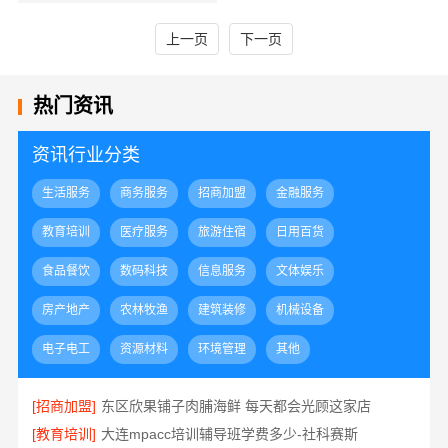
上一页
下一页
热门资讯
资讯行业分类
生活服务
商务服务
招商加盟
金融服务
教育培训
医疗服务
旅游住宿
日用百货
食品餐饮
数码科技
信息服务
文体娱乐
房产地产
农林牧渔
建筑装修
机械设备
电子电工
资源材料
环境管理
其他
[招商加盟]
东区欣果铺子肉脯海鲜 每天都会光顾这家店
[教育培训]
大连mpacc培训辅导班学费多少-社科赛斯