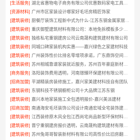
[生活服务]
湖北省惠物电子商务有限公司优惠数码家电工具价格
[资源材料]
广州市区家装设计哪家好毛坯房精匠饰家
[建筑装修]
厨餐厅装饰工程新中式为什么-江苏东钢金属家居有限公司
[建筑装修]
重庆御墅建筑材料有限公司：本地免拆模板多少钱一平
[建筑装修]
独栋私宅重钢建房公司云南晟构建筑建材有限公司
[建筑装修]
同城口碑家装机构实惠——嘉兴绿色之家建材科技
[建筑装修]
广州装饰性价比排名零增项承诺，广东鼎饰空间装饰
[建筑装修]
苏州相城靠谱家装就近服务，苏州百年豪庭新材料有限公司快速响应
[商务服务]
洛阳装饰费用透明，河南璟臻环保建材有限公司帮您省预算
[招商加盟]
平湖精装房装修施工，嘉兴家美建材科技自有团队
[建筑装修]
东钢科技不锈钢橱柜公司十大品牌江苏东钢
[建筑装修]
嘉兴本地家装施工全包透明报价-嘉兴美派建材
[招商加盟]
南通海安毛坯装饰公司设计南通宏域全宅装饰建材有限公司
[建筑装修]
江西装修原木风全包江西尚宅尚品新型环保材料有限公司
[建筑装修]
晋宁重钢建房报价透明，云南晟构建筑建材有限公司为您服务
[建筑装修]
苏州兔哥哥智装新材料有限公司高性价比旧房翻新案例