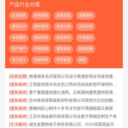
产品行业分类
生活服务
商务服务
招商加盟
金融服务
教育培训
医疗服务
旅游住宿
日用百货
食品餐饮
数码科技
信息服务
文体娱乐
房产地产
农林牧渔
建筑装修
机械设备
电子电工
资源材料
环境管理
其他
[招商加盟]
南通海安毛坯装饰公司设计南通宏域全宅装饰建材有限公司
[建筑装修]
江西装修原木风全包江西尚宅尚品新型环保材料有限公司
[建筑装修]
晋宁重钢建房报价透明，云南晟构建筑建材有限公司为您服务
[建筑装修]
苏州兔哥哥智装新材料有限公司高性价比旧房翻新案例
[建筑装修]
楼梯间匠心制作十年专注华居不锈钢稳固又美观
[建筑装修]
江苏东钢金属科技有限公司全屋不锈钢定制生产商
[生活服务]
湖北省惠物电子商务有限公司：2025母婴用品平台优缺点测评