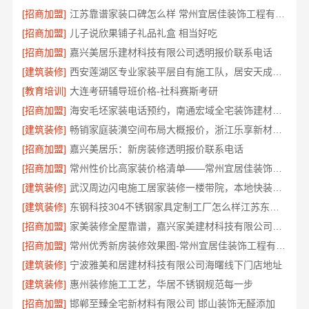
[招商加盟]
江苏靠谱家装口碑怎么样 常州宜居佳装饰工程有限公司
[招商加盟]
儿子说欣果铺子礼品礼盒 相当好吃
[招商加盟]
嘉兴美居乐建材科技有限公司透明报价联系电话
[建筑装修]
西安莲湖区专业家装平层自有施工队，居安天成建筑工程有限责任公司
[教育培训]
大连考研辅导班价格-社科赛斯考研
[招商加盟]
海安毛坯家装电话预约，南通宏域全宅装饰建材免费设计
[建筑装修]
畅销家庭装潢空间布局大概报价，浙江乐享新材料有限公司透明报价
[招商加盟]
嘉兴美居乐：新房装修透明报价联系电话
[招商加盟]
常州性价比高家装价格清单——常州宜居佳装饰工程有限公司分享
[建筑装修]
武汉周边闪电施工居家装修一楼带院，本地快装（湖北）科技有限公司
[建筑装修]
东钢科技304不锈钢家具定制工厂怎么样江苏东钢金属科技有限公司
[招商加盟]
家美装修全屋靠谱，嘉兴家美建材科技有限公司一站式省心
[招商加盟]
常州优秀新房装修效果图-常州宜居佳装饰工程有限公司
[建筑装修]
宁波雅美和居建材科技有限公司海曙线下门店地址
[建筑装修]
惠州装修施工工艺，华居不锈钢规范每一步
[招商加盟]
邯郸至臻全宅新材料有限公司 邯山装饰无醛添加