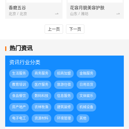
香磨五谷
花容月貌美容护肤
北京 / 北京
山东 / 潍坊
上一页
下一页
热门资讯
资讯行业分类
生活服务
商务服务
招商加盟
金融服务
教育培训
医疗服务
旅游住宿
日用百货
食品餐饮
数码科技
信息服务
文体娱乐
房产地产
农林牧渔
建筑装修
机械设备
电子电工
资源材料
环境管理
其他