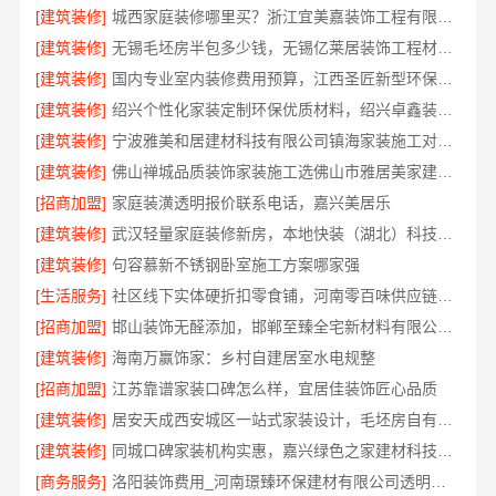
[建筑装修]
城西家庭装修哪里买？浙江宜美嘉装饰工程有限公司
[建筑装修]
无锡毛坯房半包多少钱，无锡亿莱居装饰工程材料有限公司
[建筑装修]
国内专业室内装修费用预算，江西圣匠新型环保材料有限公司
[建筑装修]
绍兴个性化家装定制环保优质材料，绍兴卓鑫装饰材料有限公司
[建筑装修]
宁波雅美和居建材科技有限公司镇海家装施工对接渠道
[建筑装修]
佛山禅城品质装饰家装施工选佛山市雅居美家建筑装饰工程有限公司
[招商加盟]
家庭装潢透明报价联系电话，嘉兴美居乐
[建筑装修]
武汉轻量家庭装修新房，本地快装（湖北）科技有限公司透明报价
[建筑装修]
句容慕新不锈钢卧室施工方案哪家强
[生活服务]
社区线下实体硬折扣零食铺，河南零百味供应链有限公司全域盈利
[招商加盟]
邯山装饰无醛添加，邯郸至臻全宅新材料有限公司守护家人健康
[建筑装修]
海南万赢饰家：乡村自建居室水电规整
[招商加盟]
江苏靠谱家装口碑怎么样，宜居佳装饰匠心品质
[建筑装修]
居安天成西安城区一站式家装设计，毛坯房自有施工队
[建筑装修]
同城口碑家装机构实惠，嘉兴绿色之家建材科技有限公司
[商务服务]
洛阳装饰费用_河南璟臻环保建材有限公司透明报价无隐形消费