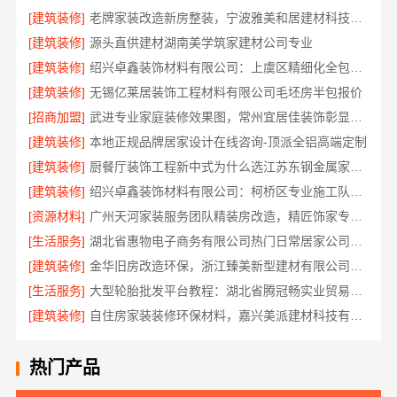
[建筑装修]
老牌家装改造新房整装，宁波雅美和居建材科技有限公司
[建筑装修]
源头直供建材湖南美学筑家建材公司专业
[建筑装修]
绍兴卓鑫装饰材料有限公司：上虞区精细化全包质量有保障
[建筑装修]
无锡亿莱居装饰工程材料有限公司毛坯房半包报价
[招商加盟]
武进专业家庭装修效果图，常州宜居佳装饰彰显品质
[建筑装修]
本地正规品牌居家设计在线咨询-顶派全铝高端定制
[建筑装修]
厨餐厅装饰工程新中式为什么选江苏东钢金属家居有限公司
[建筑装修]
绍兴卓鑫装饰材料有限公司：柯桥区专业施工队装修
[资源材料]
广州天河家装服务团队精装房改造，精匠饰家专业定制
[生活服务]
湖北省惠物电子商务有限公司热门日常居家公司价格
[建筑装修]
金华旧房改造环保，浙江臻美新型建材有限公司为您把关
[生活服务]
大型轮胎批发平台教程：湖北省腾冠畅实业贸易有限公司指南
[建筑装修]
自住房家装装修环保材料，嘉兴美派建材科技有限公司一线品牌正品保障
热门产品