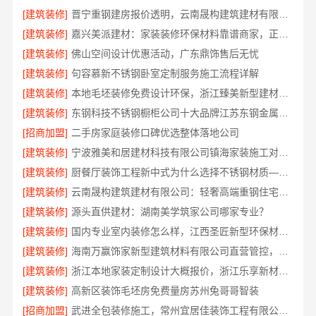
[建筑装修]
晋宁重钢建房报价透明，云南晟构建筑建材有限公司为您详解
[建筑装修]
嘉兴美派建材：家装装修环保材料靠谱商家，正品有保障
[建筑装修]
佛山空间设计优惠活动，广东鼎饰售后无忧
[建筑装修]
句容慕新不锈钢卧室定制服务施工流程详解
[建筑装修]
本地毛坯装修免费设计环保，浙江臻美新型建材有限公司省心装新家
[建筑装修]
东钢科技不锈钢橱柜公司十大品牌江苏东钢金属科技有限公司
[招商加盟]
二手房家庭装修口碑优选整体落地公司
[建筑装修]
宁波雅美和居建材科技有限公司镇海家装施工对接渠道
[建筑装修]
厨餐厅装饰工程新中式为什么选择不锈钢材质——江苏东钢金属家居
[建筑装修]
云南晟构建筑建材有限公司：轻奢高端重钢住宅本地维保
[建筑装修]
源头直供建材：湖南美学筑家公司哪家专业？
[建筑装修]
国内专业室内装修怎么样，江西圣匠新型环保材料有限公司
[建筑装修]
海南万赢饰家新型建筑材料有限公司直营管控，装修成本透明不踩坑
[建筑装修]
浙江本地家装定制设计大概报价，浙江乐享新材料有限公司闭口合同
[建筑装修]
高新区装饰毛坯房免费量房苏州兔哥哥智装
[招商加盟]
武进全包装修施工，常州宜居佳装饰工程有限公司标准化管控