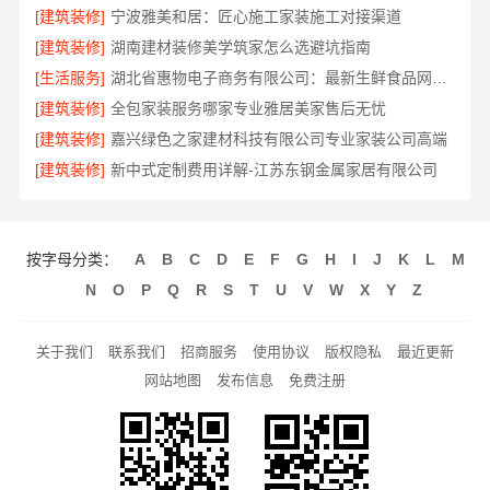
[建筑装修]
宁波雅美和居：匠心施工家装施工对接渠道
[建筑装修]
湖南建材装修美学筑家怎么选避坑指南
[生活服务]
湖北省惠物电子商务有限公司：最新生鲜食品网站价格
[建筑装修]
全包家装服务哪家专业雅居美家售后无忧
[建筑装修]
嘉兴绿色之家建材科技有限公司专业家装公司高端
[建筑装修]
新中式定制费用详解-江苏东钢金属家居有限公司
按字母分类：
A
B
C
D
E
F
G
H
I
J
K
L
M
N
O
P
Q
R
S
T
U
V
W
X
Y
Z
关于我们
联系我们
招商服务
使用协议
版权隐私
最近更新
网站地图
发布信息
免费注册