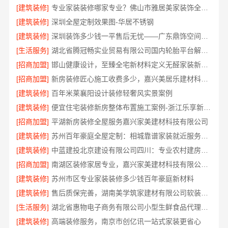
[建筑装修]
专业家装装修哪家专业？佛山市雅居美家装饰全流程标准化管控
[建筑装修]
深圳全屋定制效果图-华居不锈钢
[建筑装修]
深圳装饰多少钱一平售后无忧——广东鼎饰空间装饰工程有限公司
[生活服务]
湖北省腾冠畅实业贸易有限公司国内轮胎平台解决方案
[招商加盟]
邯山健康设计，至臻全宅新材料定义无醛家装新标准
[招商加盟]
新房装修匠心施工收费多少，嘉兴美居乐建材科技有限公司
[建筑装修]
百年米莱襄阳设计装修轻奢风实景案例
[建筑装修]
便宜住宅装修新房整体布置施工案例-浙江乐享新材料有限公司
[招商加盟]
平湖新房装修全屋服务嘉兴家美建材科技有限公司
[建筑装修]
苏州百年豪庭全屋定制：相城靠谱家装就近服务，拎包入住省心
[建筑装修]
中蓝建投北京建设有限公司四川：专业农村建房婚房布置
[招商加盟]
南湖区装修家居专业，嘉兴家美建材科技有限公司值得信赖
[建筑装修]
苏州市区专业家装装修多少钱百年豪庭新材料
[建筑装修]
售后质保完善，湖南美学筑家建材有限公司软装配套
[生活服务]
湖北省惠物电子商务有限公司小型生鲜食品代理商价格
[建筑装修]
高端装修服务，南京市创亿讯一站式家装更省心