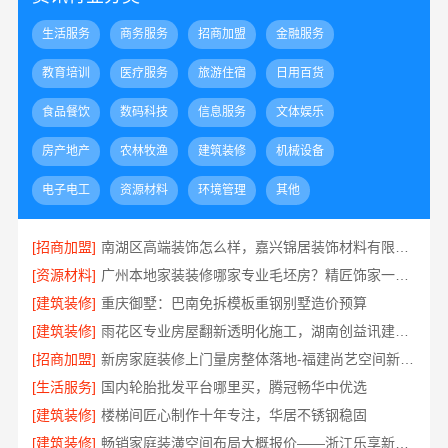
生活服务
商务服务
招商加盟
金融服务
教育培训
医疗服务
旅游住宿
日用百货
食品餐饮
数码科技
信息服务
文体娱乐
房产地产
农林牧渔
建筑装修
机械设备
电子电工
资源材料
环境管理
其他
[招商加盟]
南湖区高端装饰怎么样，嘉兴锦居装饰材料有限公司值得信赖
[资源材料]
广州本地家装装修哪家专业毛坯房？精匠饰家一站式服务
[建筑装修]
重庆御墅：巴南免拆模板重钢别墅造价预算
[建筑装修]
雨花区专业房屋翻新透明化施工，湖南创益讯建筑有限公司品质保障
[招商加盟]
新房家庭装修上门量房整体落地-福建尚艺空间新材料科技有限公司
[生活服务]
国内轮胎批发平台哪里买，腾冠畅华中优选
[建筑装修]
楼梯间匠心制作十年专注，华居不锈钢稳固
[建筑装修]
畅销家庭装潢空间布局大概报价——浙江乐享新材料