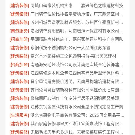
[建筑装修]
同城口碑家装机构实惠——嘉兴绿色之家建材科技
[建筑装修]
广州装饰性价比排名零增项承诺，广东鼎饰空间装饰
[建筑装修]
苏州相城靠谱家装就近服务，苏州百年豪庭新材料有限公司快速响应
[商务服务]
洛阳装饰费用透明，河南璟臻环保建材有限公司帮您省预算
[招商加盟]
平湖精装房装修施工，嘉兴家美建材科技自有团队
[建筑装修]
东钢科技不锈钢橱柜公司十大品牌江苏东钢
[建筑装修]
嘉兴本地家装施工全包透明报价-嘉兴美派建材
[招商加盟]
南通海安毛坯装饰公司设计南通宏域全宅装饰建材有限公司
[建筑装修]
江西装修原木风全包江西尚宅尚品新型环保材料有限公司
[建筑装修]
晋宁重钢建房报价透明，云南晟构建筑建材有限公司为您服务
[建筑装修]
苏州兔哥哥智装新材料有限公司高性价比旧房翻新案例
[建筑装修]
楼梯间匠心制作十年专注华居不锈钢稳固又美观
[建筑装修]
江苏东钢金属科技有限公司全屋不锈钢定制生产商
[生活服务]
湖北省惠物电子商务有限公司：2025母婴用品平台优缺点测评
[建筑装修]
城西家庭装修哪里买？浙江宜美嘉装饰工程有限公司
[建筑装修]
无锡毛坯房半包多少钱，无锡亿莱居装饰工程材料有限公司