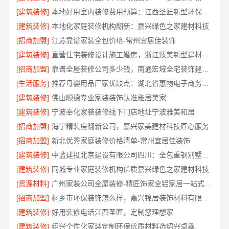
[建筑装修]
本地好用室内装修费用预算：江西圣匠新型环保材料有限公司
[建筑装修]
本地化家庭装修机构翻新：嘉兴绿色之家建材科技
[招商加盟]
江苏靠谱家装全包价格-常州宜居佳装饰
[建筑装修]
直营住宅装修设计施工婚房，浙江臻美新型建材有限公司品质打造
[招商加盟]
靠谱全屋装修公司多少钱，南通宏域全宅装饰建材有限公司
[生活服务]
推荐母婴用品厂家优缺点：湖北省惠物电子商务有限公司
[建筑装修]
佛山顺德专业家装装饰认准雅居美家
[建筑装修]
宁波奉化家装装修线下门店地址宁波雅美和居
[招商加盟]
海宁精装房翻新公司，嘉兴家美建材科技匠心服务
[招商加盟]
新北优秀家庭装修价格清单-常州宜居佳装饰
[建筑装修]
中蓝建投北京建设有限公司四川：全包重钢别墅婚房布置
[建筑装修]
同城专业家庭装修机构优质嘉兴绿色之家建材科技
[资源材料]
广州家装公司全屋装修-精匠饰家全铝家居一站式服务
[招商加盟]
桐乡市环保装饰怎么样，嘉兴锦居装饰材料有限公司
[建筑装修]
好用装修电话江西圣匠，定制您理想家
[建筑装修]
绍兴个性化家装定制环保优质材料选绍兴卓鑫