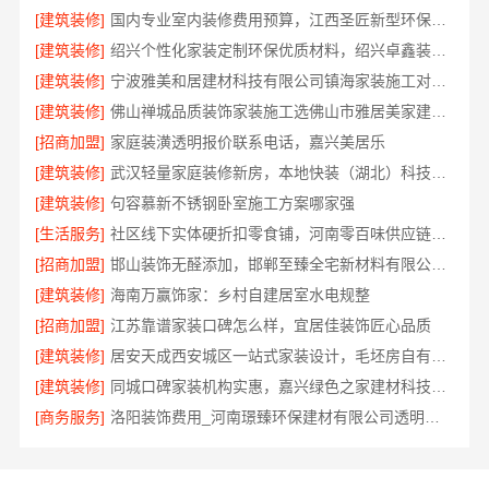
[建筑装修]
国内专业室内装修费用预算，江西圣匠新型环保材料有限公司
[建筑装修]
绍兴个性化家装定制环保优质材料，绍兴卓鑫装饰材料有限公司
[建筑装修]
宁波雅美和居建材科技有限公司镇海家装施工对接渠道
[建筑装修]
佛山禅城品质装饰家装施工选佛山市雅居美家建筑装饰工程有限公司
[招商加盟]
家庭装潢透明报价联系电话，嘉兴美居乐
[建筑装修]
武汉轻量家庭装修新房，本地快装（湖北）科技有限公司透明报价
[建筑装修]
句容慕新不锈钢卧室施工方案哪家强
[生活服务]
社区线下实体硬折扣零食铺，河南零百味供应链有限公司全域盈利
[招商加盟]
邯山装饰无醛添加，邯郸至臻全宅新材料有限公司守护家人健康
[建筑装修]
海南万赢饰家：乡村自建居室水电规整
[招商加盟]
江苏靠谱家装口碑怎么样，宜居佳装饰匠心品质
[建筑装修]
居安天成西安城区一站式家装设计，毛坯房自有施工队
[建筑装修]
同城口碑家装机构实惠，嘉兴绿色之家建材科技有限公司
[商务服务]
洛阳装饰费用_河南璟臻环保建材有限公司透明报价无隐形消费