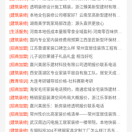
[建筑装修]
透明装修设计施工精装，浙江臻美新型建材有限公司无增项
[建筑装修]
本地全包装修公司哪家好？云南至高新型建材有限公司
[建筑装修]
湖南美学筑家局部改造：源头直供更放心
[生活服务]
河南本地低成本量贩零食全域盈利-河南零百味供应链有限公司
[建筑装修]
国内专业室内装修费用预算江西圣匠新型环保材料有限公司
[招商加盟]
江苏靠谱家装口碑怎么样 常州宜居佳装饰工程有限公司
[招商加盟]
儿子说欣果铺子礼品礼盒 相当好吃
[招商加盟]
嘉兴美居乐建材科技有限公司透明报价联系电话
[建筑装修]
西安莲湖区专业家装平层自有施工队，居安天成建筑工程有限责任公司
[教育培训]
大连考研辅导班价格-社科赛斯考研
[招商加盟]
海安毛坯家装电话预约，南通宏域全宅装饰建材免费设计
[建筑装修]
畅销家庭装潢空间布局大概报价，浙江乐享新材料有限公司透明报价
[招商加盟]
嘉兴美居乐：新房装修透明报价联系电话
[招商加盟]
常州性价比高家装价格清单——常州宜居佳装饰工程有限公司分享
[建筑装修]
武汉周边闪电施工居家装修一楼带院，本地快装（湖北）科技有限公司
[建筑装修]
东钢科技304不锈钢家具定制工厂怎么样江苏东钢金属科技有限公司