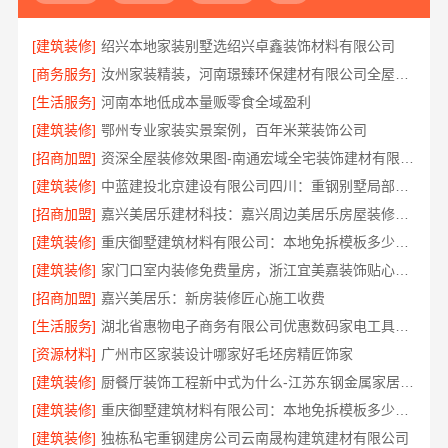
[建筑装修]
绍兴本地家装别墅选绍兴卓鑫装饰材料有限公司
[商务服务]
汝州家装精装，河南璟臻环保建材有限公司全屋整装方案
[生活服务]
河南本地低成本量贩零食全域盈利
[建筑装修]
鄂州专业家装实景案例，百年米莱装饰公司
[招商加盟]
资深全屋装修效果图-南通宏域全宅装饰建材有限公司
[建筑装修]
中蓝建投北京建设有限公司四川：重钢别墅局部改造
[招商加盟]
嘉兴美居乐建材科技：嘉兴周边美居乐房屋装修联系电话
[建筑装修]
重庆御墅建筑材料有限公司：本地免拆模板多少钱一平
[建筑装修]
家门口室内装修免费量房，浙江宜美嘉装饰贴心服务
[招商加盟]
嘉兴美居乐：新房装修匠心施工收费
[生活服务]
湖北省惠物电子商务有限公司优惠数码家电工具价格
[资源材料]
广州市区家装设计哪家好毛坯房精匠饰家
[建筑装修]
厨餐厅装饰工程新中式为什么-江苏东钢金属家居有限公司
[建筑装修]
重庆御墅建筑材料有限公司：本地免拆模板多少钱一平
[建筑装修]
独栋私宅重钢建房公司云南晟构建筑建材有限公司