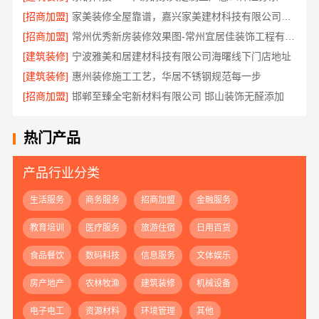
[招商加盟]
家美装修全屋靠谱，嘉兴家美建材科技有限公司一站式省心
[招商加盟]
常州优秀新房装修效果图-常州宜居佳装饰工程有限公司
[建筑装修]
宁波雅美和居建材科技有限公司海曙线下门店地址
[建筑装修]
惠州装修施工工艺，华居不锈钢规范每一步
[招商加盟]
邯郸至臻全宅新材料有限公司 邯山装饰无醛添加
热门产品
产品行业分类
生活服务
商务服务
招商加盟
金融服务
教育培训
医疗服务
旅游住宿
日用百货
食品餐饮
数码科技
信息服务
文体娱乐
房产地产
农林牧渔
建筑装修
机械设备
电子电工
资源材料
环境管理
其他