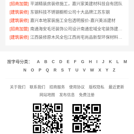
[招商加盟]
平湖精装房装修施工，嘉兴家美建材科技自有团队
[建筑装修]
东钢科技不锈钢橱柜公司十大品牌江苏东钢
[建筑装修]
嘉兴本地家装施工全包透明报价-嘉兴美派建材
[招商加盟]
南通海安毛坯装饰公司设计南通宏域全宅装饰建材有限公司
[建筑装修]
江西装修原木风全包江西尚宅尚品新型环保材料有限公司
按字母分类：
A
B
C
D
E
F
G
H
I
J
K
L
M
N
O
P
Q
R
S
T
U
V
W
X
Y
Z
关于我们
联系我们
招商服务
使用协议
版权隐私
最近更新
网站地图
发布信息
免费注册