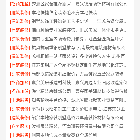
[招商加盟]
秀洲区家装推荐新房，嘉兴锦居装饰材料有限公司
[建筑装修]
本地快捷住宅装修毛坯房本地快装
[建筑装修]
别墅装饰工程蚀刻工艺多少钱——江苏东钢金属家居有限公司
[建筑装修]
佛山顺德专业家装装饰，雅居美家一体化服务更靠谱
[建筑装修]
国内专业室内装修费用预算，江西圣匠新型环保材料有限公司
[建筑装修]
抗风抗震重钢别墅推荐-云南晟构建筑建材有限公司精选
[建筑装修]
苏州相城一站式家装设计多少钱拎包入住-苏州百年豪庭新材料有限公司
[建筑装修]
江苏东钢厂家全屋不锈钢定制生产基地兴化江苏东钢金属科技有限公司
[建筑装修]
局部改造家装明细报价，万赢饰家直营家庭装修成本管控
[招商加盟]
嘉兴美居乐建材科技：嘉兴周边专业旧房改造案例
[招商加盟]
海宁精装房翻新公司，嘉兴家美建材科技值得信赖
[生活服务]
知名轮胎平台价格：湖北省腾冠畅实业贸易有限公司优势解析
[建筑装修]
不锈钢衣柜定制工厂江浙沪联系电话-江苏东钢金属科技
[建筑装修]
绍兴本地家装别墅选绍兴卓鑫装饰材料有限公司
[商务服务]
汝州家装精装，河南璟臻环保建材有限公司全屋整装方案
[生活服务]
河南本地低成本量贩零食全域盈利