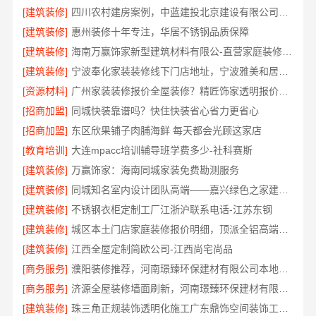
[建筑装修]
四川农村建房案例，中蓝建投北京建设有限公司四川实景参考
[建筑装修]
惠州装修十年专注，华居不锈钢品质保障
[建筑装修]
海南万赢饰家新型建筑材料有限公-直营家庭装修成本管控
[建筑装修]
宁波奉化家装装修线下门店地址，宁波雅美和居建材科技有限公司到店咨询
[资源材料]
广州家装装修报价全屋装修？精匠饰家透明报价零增项
[招商加盟]
同城快装靠谱吗？快住快装省心省力更省心
[招商加盟]
东区欣果铺子肉脯海鲜 每天都会光顾这家店
[教育培训]
大连mpacc培训辅导班学费多少-社科赛斯
[建筑装修]
万赢饰家：海南同城家装免费勘测服务
[建筑装修]
同城知名室内设计团队高端——嘉兴绿色之家建材科技有限公司
[建筑装修]
不锈钢衣柜定制工厂江浙沪联系电话-江苏东钢
[建筑装修]
城区本土门店家庭装修报价明细，顶派全铝高端定制为您呈现
[建筑装修]
江西全屋定制简欧公司-江西尚宅尚品
[商务服务]
濮阳装修推荐，河南璟臻环保建材有限公司本地口碑保障
[商务服务]
济源全屋装修墙面刷新，河南璟臻环保建材有限公司环保施工
[建筑装修]
珠三角正规装饰透明化施工广东鼎饰空间装饰工程有限公司