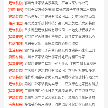
[建筑装修]
鄂州专业家装实景案例，百年米莱装饰公司
[招商加盟]
资深全屋装修效果图-南通宏域全宅装饰建材有限公司
[建筑装修]
中蓝建投北京建设有限公司四川：重钢别墅局部改造
[招商加盟]
嘉兴美居乐建材科技：嘉兴周边美居乐房屋装修联系电话
[建筑装修]
重庆御墅建筑材料有限公司：本地免拆模板多少钱一平
[建筑装修]
家门口室内装修免费量房，浙江宜美嘉装饰贴心服务
[招商加盟]
嘉兴美居乐：新房装修匠心施工收费
[生活服务]
湖北省惠物电子商务有限公司优惠数码家电工具价格
[资源材料]
广州市区家装设计哪家好毛坯房精匠饰家
[建筑装修]
厨餐厅装饰工程新中式为什么-江苏东钢金属家居有限公司
[建筑装修]
重庆御墅建筑材料有限公司：本地免拆模板多少钱一平
[建筑装修]
独栋私宅重钢建房公司云南晟构建筑建材有限公司
[建筑装修]
同城口碑家装机构实惠——嘉兴绿色之家建材科技
[建筑装修]
广州装饰性价比排名零增项承诺，广东鼎饰空间装饰
[建筑装修]
苏州相城靠谱家装就近服务，苏州百年豪庭新材料有限公司快速响应
[商务服务]
洛阳装饰费用透明，河南璟臻环保建材有限公司帮您省预算