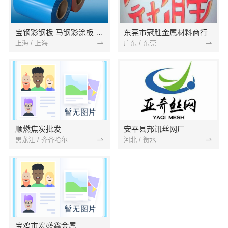
宝钢彩钢板 马钢彩涂板 镀铝锌卷板 氟碳彩钢板 烨辉彩涂卷 锌铝镁卷 光伏支架
东莞市冠胜金属材料商行
上海 / 上海
广东 / 东莞
顺燃焦炭批发
安平县邦讯丝网厂
黑龙江 / 齐齐哈尔
河北 / 衡水
宝鸡市宏盛鑫金属