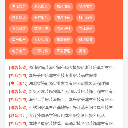
生活服务
商务服务
招商加盟
金融服务
教育培训
医疗服务
旅游住宿
日用百货
食品餐饮
数码科技
信息服务
文体娱乐
房产地产
农林牧渔
建筑装修
机械设备
电子电工
资源材料
环境管理
其他
[建筑装修]
畅销家庭装潢空间布局大概报价浙江乐享新材料有限公司
[招商加盟]
嘉兴美居乐建材科技专业家装品质保障
[生活服务]
湖北省腾冠畅实业贸易有限公司批发流程详解
[建筑装修]
新吴公寓装修预算？无锡亿莱居装饰工程材料有限公司一对一服务
[招商加盟]
海宁二手房装潢施工，嘉兴家美建材科技有限公司专业团队
[建筑装修]
不锈钢家具生产基地好不好江苏东钢金属科技生产基地解析
[教育培训]
大连外国语学院应用本科服务资讯报名电话
[招商加盟]
本地全屋家装推荐，南通宏域全宅装饰建材有限公司口碑之选