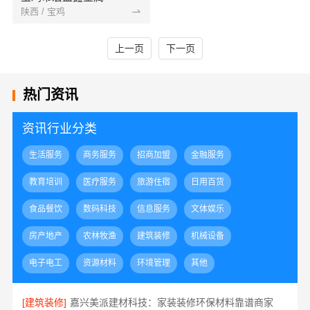
陕西 / 宝鸡
上一页
下一页
热门资讯
资讯行业分类
生活服务
商务服务
招商加盟
金融服务
教育培训
医疗服务
旅游住宿
日用百货
食品餐饮
数码科技
信息服务
文体娱乐
房产地产
农林牧渔
建筑装修
机械设备
电子电工
资源材料
环境管理
其他
[建筑装修]
嘉兴美派建材科技：家装装修环保材料靠谱商家