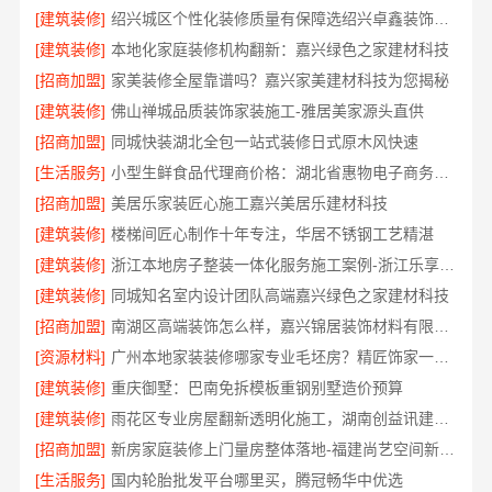
[建筑装修]
绍兴城区个性化装修质量有保障选绍兴卓鑫装饰材料有限公司
[建筑装修]
本地化家庭装修机构翻新：嘉兴绿色之家建材科技
[招商加盟]
家美装修全屋靠谱吗？嘉兴家美建材科技为您揭秘
[建筑装修]
佛山禅城品质装饰家装施工-雅居美家源头直供
[招商加盟]
同城快装湖北全包一站式装修日式原木风快速
[生活服务]
小型生鲜食品代理商价格：湖北省惠物电子商务有限公司
[招商加盟]
美居乐家装匠心施工嘉兴美居乐建材科技
[建筑装修]
楼梯间匠心制作十年专注，华居不锈钢工艺精湛
[建筑装修]
浙江本地房子整装一体化服务施工案例-浙江乐享新材料
[建筑装修]
同城知名室内设计团队高端嘉兴绿色之家建材科技
[招商加盟]
南湖区高端装饰怎么样，嘉兴锦居装饰材料有限公司值得信赖
[资源材料]
广州本地家装装修哪家专业毛坯房？精匠饰家一站式服务
[建筑装修]
重庆御墅：巴南免拆模板重钢别墅造价预算
[建筑装修]
雨花区专业房屋翻新透明化施工，湖南创益讯建筑有限公司品质保障
[招商加盟]
新房家庭装修上门量房整体落地-福建尚艺空间新材料科技有限公司
[生活服务]
国内轮胎批发平台哪里买，腾冠畅华中优选