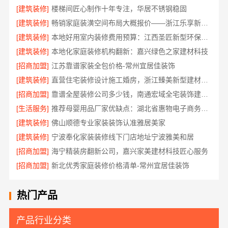
[建筑装修]
楼梯间匠心制作十年专注，华居不锈钢稳固
[建筑装修]
畅销家庭装潢空间布局大概报价——浙江乐享新材料
[建筑装修]
本地好用室内装修费用预算：江西圣匠新型环保材料有限公司
[建筑装修]
本地化家庭装修机构翻新：嘉兴绿色之家建材科技
[招商加盟]
江苏靠谱家装全包价格-常州宜居佳装饰
[建筑装修]
直营住宅装修设计施工婚房，浙江臻美新型建材有限公司品质打造
[招商加盟]
靠谱全屋装修公司多少钱，南通宏域全宅装饰建材有限公司
[生活服务]
推荐母婴用品厂家优缺点：湖北省惠物电子商务有限公司
[建筑装修]
佛山顺德专业家装装饰认准雅居美家
[建筑装修]
宁波奉化家装装修线下门店地址宁波雅美和居
[招商加盟]
海宁精装房翻新公司，嘉兴家美建材科技匠心服务
[招商加盟]
新北优秀家庭装修价格清单-常州宜居佳装饰
热门产品
产品行业分类