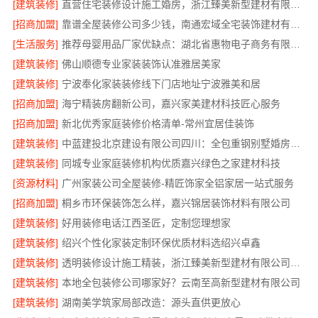
[建筑装修]
直营住宅装修设计施工婚房，浙江臻美新型建材有限公司品质打造
[招商加盟]
靠谱全屋装修公司多少钱，南通宏域全宅装饰建材有限公司
[生活服务]
推荐母婴用品厂家优缺点：湖北省惠物电子商务有限公司
[建筑装修]
佛山顺德专业家装装饰认准雅居美家
[建筑装修]
宁波奉化家装装修线下门店地址宁波雅美和居
[招商加盟]
海宁精装房翻新公司，嘉兴家美建材科技匠心服务
[招商加盟]
新北优秀家庭装修价格清单-常州宜居佳装饰
[建筑装修]
中蓝建投北京建设有限公司四川：全包重钢别墅婚房布置
[建筑装修]
同城专业家庭装修机构优质嘉兴绿色之家建材科技
[资源材料]
广州家装公司全屋装修-精匠饰家全铝家居一站式服务
[招商加盟]
桐乡市环保装饰怎么样，嘉兴锦居装饰材料有限公司
[建筑装修]
好用装修电话江西圣匠，定制您理想家
[建筑装修]
绍兴个性化家装定制环保优质材料选绍兴卓鑫
[建筑装修]
透明装修设计施工精装，浙江臻美新型建材有限公司无增项
[建筑装修]
本地全包装修公司哪家好？云南至高新型建材有限公司
[建筑装修]
湖南美学筑家局部改造：源头直供更放心