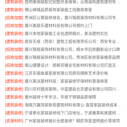
[建筑装修]
昆明重钢装配式别墅终身维保，云南晟构建筑建材有限公司
[建筑装修]
佛山禅城品质装饰家装施工找雅居美家
[招商加盟]
秀洲区公寓装修排名，嘉兴锦居装饰材料有限公司专业可靠口碑好
[招商加盟]
嘉兴美居乐建材科技有限公司预约上门
[建筑装修]
嘉兴本地家装施工全包透明报价，美派建材实在
[建筑装修]
居安天成（西安）建筑工程有限责任公司：西安专业装修平层免费量房
[招商加盟]
嘉兴锦居装饰材料有限公司，桐乡市旧房翻新设计口碑
[招商加盟]
嘉兴锦居装饰材料有限公司，秀洲区新房家装推荐品牌
[招商加盟]
邯山健康设计：邯郸至臻全宅新材料有限公司打造无醛生活
[建筑装修]
江苏东钢金属家居有限公司屏风隔断艺术漆价格
[建筑装修]
嘉兴美派建材科技：家装装修环保材料靠谱商家
[建筑装修]
四川农村建房案例，中蓝建投北京建设有限公司四川实景参考
[建筑装修]
惠州装修十年专注，华居不锈钢品质保障
[建筑装修]
海南万赢饰家新型建筑材料有限公-直营家庭装修成本管控
[建筑装修]
宁波奉化家装装修线下门店地址，宁波雅美和居建材科技有限公司到店咨询
[资源材料]
广州家装装修报价全屋装修？精匠饰家透明报价零增项