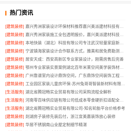
热门资讯
[建筑装修]
嘉兴秀洲家装设计环保材料推荐嘉兴美派建材科技有限公司
[建筑装修]
嘉兴秀洲家装施工全包透明报价，嘉兴美派建材科技有限公司
[建筑装修]
本地快装（湖北）科技有限公司专注武汉轻量家庭新房装修
[建筑装修]
宁波镇海家装设计合作联系方式，雅美和居免费勘测方案
[建筑装修]
居安天成：西安高新区专业家装设计，刚需房售后完善
[建筑装修]
鄂州专业家装实景案例湖北百年米莱空间美学装饰材料有限公司
[建筑装修]
广州靠谱室内设计鼎饰空间，广东鼎饰空间装饰工程有限公司匠心施工
[建筑装修]
工业园区家装儿童房环保-苏州兔哥哥智装新材料有限公司精选
[生活服务]
湖北省腾冠畅实业贸易有限公司采购流程全解析
[生活服务]
河南零百味供应链有限公司低成本零食硬折扣适配全场景
[生活服务]
湖北省腾冠畅实业贸易有限公司-知名轮胎平台价格参考
[建筑装修]
剡湖房子装修先装后付，浙江宜美嘉装饰放心装修
[建筑装修]
华居不锈钢南山全屋定制细节精湛