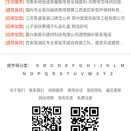
[生活服务]
河南本地低成本量贩零食全域盈利-河南零百味供应链有限公司
[建筑装修]
国内专业室内装修费用预算江西圣匠新型环保材料有限公司
[招商加盟]
江苏靠谱家装口碑怎么样 常州宜居佳装饰工程有限公司
[招商加盟]
儿子说欣果铺子礼品礼盒 相当好吃
[招商加盟]
嘉兴美居乐建材科技有限公司透明报价联系电话
[建筑装修]
西安莲湖区专业家装平层自有施工队，居安天成建筑工程有限责任公司
按字母分类：
A
B
C
D
E
F
G
H
I
J
K
L
M
N
O
P
Q
R
S
T
U
V
W
X
Y
Z
关于我们
联系我们
招商服务
使用协议
版权隐私
最近更新
网站地图
发布信息
免费注册