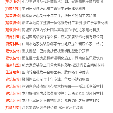
[生活服务]
小型生鲜食品代理商价格：湖北省惠物电子商务有限公司
[招商加盟]
美居乐家装匠心施工嘉兴美居乐建材科技
[建筑装修]
楼梯间匠心制作十年专注，华居不锈钢工艺精湛
[建筑装修]
浙江本地房子整装一体化服务施工案例-浙江乐享新材料
[建筑装修]
同城知名室内设计团队高端嘉兴绿色之家建材科技
[招商加盟]
南湖区高端装饰怎么样，嘉兴锦居装饰材料有限公司值得信赖
[资源材料]
广州本地家装装修哪家专业毛坯房？精匠饰家一站式服务
[建筑装修]
重庆御墅：巴南免拆模板重钢别墅造价预算
[建筑装修]
雨花区专业房屋翻新透明化施工，湖南创益讯建筑有限公司品质保障
[招商加盟]
新房家庭装修上门量房整体落地-福建尚艺空间新材料科技有限公司
[生活服务]
国内轮胎批发平台哪里买，腾冠畅华中优选
[建筑装修]
楼梯间匠心制作十年专注，华居不锈钢稳固
[建筑装修]
畅销家庭装潢空间布局大概报价——浙江乐享新材料
[建筑装修]
本地好用室内装修费用预算：江西圣匠新型环保材料有限公司
[建筑装修]
本地化家庭装修机构翻新：嘉兴绿色之家建材科技
[招商加盟]
江苏靠谱家装全包价格-常州宜居佳装饰