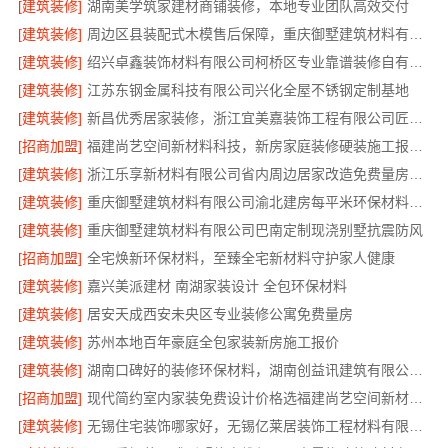
[建筑装修]
湖南美学筑家建材商铺装修，本地专业团队高效交付
[建筑装修]
周边区县装配式木模售后保障，重庆御墅建筑材料有限公司
[建筑装修]
绍兴卓鑫装饰材料有限公司柯桥区专业靠谱装修自有施工队
[建筑装修]
江苏东钢金属科技有限公司兴化全屋不锈钢定制基地
[建筑装修]
新昌优秀居家装修，浙江宜美嘉装饰工程有限公司匠心打造温馨家
[招商加盟]
福建尚艺空间新材料科技，新房家庭装修硬装施工报价明细
[建筑装修]
浙江乐享新材料有限公司省内周边居家改造免费量房收费标准
[建筑装修]
重庆御墅建筑材料有限公司渝北建房每平米环保材料价格
[建筑装修]
重庆御墅建筑材料有限公司巴南定制现浇别墅抗震防风
[招商加盟]
全宅焕新环保材料，至臻全宅新材料守护家人健康
[建筑装修]
嘉兴美派建材 南湖家装设计 全包环保材料
[建筑装修]
居安天成西安未央区专业装修公寓免费量房
[建筑装修]
苏州本地百年豪庭全包家装新房施工报价
[建筑装修]
湖南口碑好的装修环保材料，湖南创益讯建筑有限公司匠心选材
[招商加盟]
现代简约室内家装免费设计价格选福建尚艺空间新材料科技有限公司
[建筑装修]
无锡住宅装饰哪家好，无锡亿莱居装饰工程材料有限公司是您的明智之选