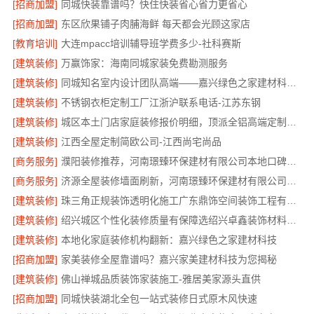
[招商加盟]
同城快装靠谱吗？快住快装省心省力更省心
[招商加盟]
东区欣果铺子肉脯海鲜 每天都会光顾这家店
[教育培训]
大连mpacc培训辅导班学费多少-社科赛斯
[建筑装修]
万赢饰家：海南同城家装免费勘测服务
[建筑装修]
同城知名室内设计团队高端——嘉兴绿色之家建材科技有限公司
[建筑装修]
不锈钢衣柜定制工厂江浙沪联系电话-江苏东钢
[建筑装修]
城区本土门店家庭装修报价明细，顶派全铝高端定制为您呈现
[建筑装修]
江西全屋定制简欧公司-江西尚宅尚品
[商务服务]
濮阳装修推荐，河南璟臻环保建材有限公司本地口碑保障
[商务服务]
济源全屋装修墙面刷新，河南璟臻环保建材有限公司环保施工
[建筑装修]
珠三角正规装饰透明化施工广东鼎饰空间装饰工程有限公司
[建筑装修]
绍兴城区个性化装修质量有保障选绍兴卓鑫装饰材料有限公司
[建筑装修]
本地化家庭装修机构翻新：嘉兴绿色之家建材科技
[招商加盟]
家美装修全屋靠谱吗？嘉兴家美建材科技为您揭秘
[建筑装修]
佛山禅城品质装饰家装施工-雅居美家源头直供
[招商加盟]
同城快装湖北全包一站式装修日式原木风快速