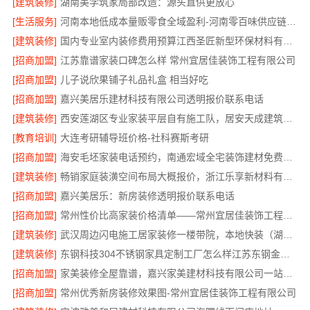
[建筑装修]
湖南美学筑家局部改造：源头直供更放心
[生活服务]
河南本地低成本量贩零食全域盈利-河南零百味供应链有限公司
[建筑装修]
国内专业室内装修费用预算江西圣匠新型环保材料有限公司
[招商加盟]
江苏靠谱家装口碑怎么样 常州宜居佳装饰工程有限公司
[招商加盟]
儿子说欣果铺子礼品礼盒 相当好吃
[招商加盟]
嘉兴美居乐建材科技有限公司透明报价联系电话
[建筑装修]
西安莲湖区专业家装平层自有施工队，居安天成建筑工程有限责任公司
[教育培训]
大连考研辅导班价格-社科赛斯考研
[招商加盟]
海安毛坯家装电话预约，南通宏域全宅装饰建材免费设计
[建筑装修]
畅销家庭装潢空间布局大概报价，浙江乐享新材料有限公司透明报价
[招商加盟]
嘉兴美居乐：新房装修透明报价联系电话
[招商加盟]
常州性价比高家装价格清单——常州宜居佳装饰工程有限公司分享
[建筑装修]
武汉周边闪电施工居家装修一楼带院，本地快装（湖北）科技有限公司
[建筑装修]
东钢科技304不锈钢家具定制工厂怎么样江苏东钢金属科技有限公司
[招商加盟]
家美装修全屋靠谱，嘉兴家美建材科技有限公司一站式省心
[招商加盟]
常州优秀新房装修效果图-常州宜居佳装饰工程有限公司