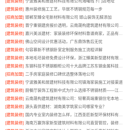
[建筑装修]
宁波雅美和居建材科技有限公司海曙线下门店地址
[建筑装修]
惠州装修施工工艺，华居不锈钢规范每一步
[招商加盟]
邯郸至臻全宅新材料有限公司 邯山装饰无醛添加
[建筑装修]
晋宁重钢建房报价透明，云南晟构建筑建材有限公司为您详解
[建筑装修]
嘉兴美派建材：家装装修环保材料靠谱商家，正品有保障
[建筑装修]
佛山空间设计优惠活动，广东鼎饰售后无忧
[建筑装修]
句容慕新不锈钢卧室定制服务施工流程详解
[建筑装修]
本地毛坯装修免费设计环保，浙江臻美新型建材有限公司省心装新家
[建筑装修]
东钢科技不锈钢橱柜公司十大品牌江苏东钢金属科技有限公司
[招商加盟]
二手房家庭装修口碑优选整体落地公司
[建筑装修]
宁波雅美和居建材科技有限公司镇海家装施工对接渠道
[建筑装修]
厨餐厅装饰工程新中式为什么选择不锈钢材质——江苏东钢金属家居
[建筑装修]
云南晟构建筑建材有限公司：轻奢高端重钢住宅本地维保
[建筑装修]
源头直供建材：湖南美学筑家公司哪家专业？
[建筑装修]
国内专业室内装修怎么样，江西圣匠新型环保材料有限公司
[建筑装修]
海南万赢饰家新型建筑材料有限公司直营管控，装修成本透明不踩坑