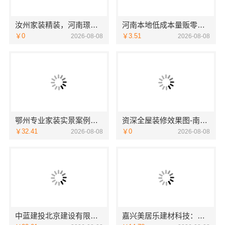
汝州家装精装，河南璟臻环保建材有限公司全屋整装方案
河南本地低成本量贩零食全域盈利
￥0
￥3.51
2026-08-08
2026-08-08
鄂州专业家装实景案例，百年米莱装饰公司
资深全屋装修效果图-南通宏域全宅装饰建材有限公司
￥32.41
￥0
2026-08-08
2026-08-08
中蓝建投北京建设有限公司四川：重钢别墅局部改造
嘉兴美居乐建材科技：嘉兴周边美居乐房屋装修联系电话