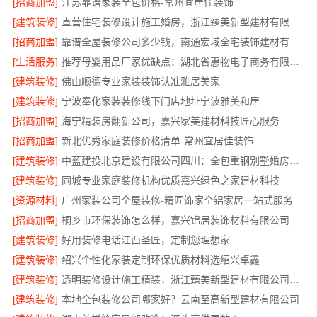
[招商加盟]
江苏靠谱家装全包价格-常州宜居佳装饰
[建筑装修]
直营住宅装修设计施工婚房，浙江臻美新型建材有限公司品质打造
[招商加盟]
靠谱全屋装修公司多少钱，南通宏域全宅装饰建材有限公司
[生活服务]
推荐母婴用品厂家优缺点：湖北省惠物电子商务有限公司
[建筑装修]
佛山顺德专业家装装饰认准雅居美家
[建筑装修]
宁波奉化家装装修线下门店地址宁波雅美和居
[招商加盟]
海宁精装房翻新公司，嘉兴家美建材科技匠心服务
[招商加盟]
新北优秀家庭装修价格清单-常州宜居佳装饰
[建筑装修]
中蓝建投北京建设有限公司四川：全包重钢别墅婚房布置
[建筑装修]
同城专业家庭装修机构优质嘉兴绿色之家建材科技
[资源材料]
广州家装公司全屋装修-精匠饰家全铝家居一站式服务
[招商加盟]
桐乡市环保装饰怎么样，嘉兴锦居装饰材料有限公司
[建筑装修]
好用装修电话江西圣匠，定制您理想家
[建筑装修]
绍兴个性化家装定制环保优质材料选绍兴卓鑫
[建筑装修]
透明装修设计施工精装，浙江臻美新型建材有限公司无增项
[建筑装修]
本地全包装修公司哪家好？云南至高新型建材有限公司