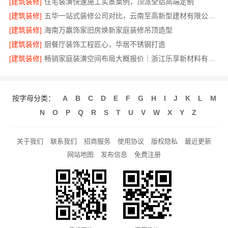
[建筑装修]
住宅装潢快速施工实景案例，顶派全铝高端定制
[建筑装修]
五华一站式装修公司对比，云南至高新型建材有限公司领先
[建筑装修]
海南万赢饰家旧房焕新家庭装修吊顶造型
[建筑装修]
厨餐厅装饰工程匠心，华居不锈钢打造
[建筑装修]
畅销家庭装潢空间布局大概报价｜浙江乐享新材料有限公司
按字母分类：
A
B
C
D
E
F
G
H
I
J
K
L
M
N
O
P
Q
R
S
T
U
V
W
X
Y
Z
关于我们
联系我们
招商服务
使用协议
版权隐私
最近更新
网站地图
发布信息
免费注册