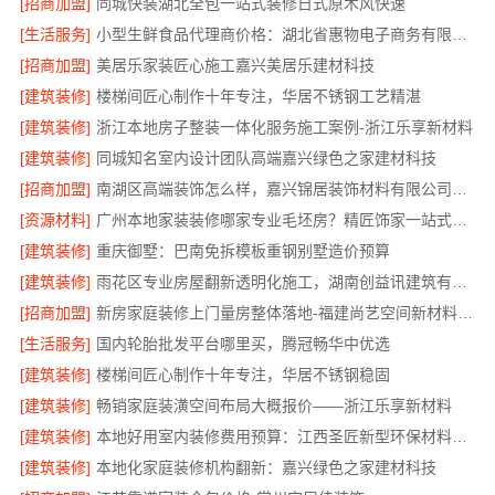
[招商加盟]
同城快装湖北全包一站式装修日式原木风快速
[生活服务]
小型生鲜食品代理商价格：湖北省惠物电子商务有限公司
[招商加盟]
美居乐家装匠心施工嘉兴美居乐建材科技
[建筑装修]
楼梯间匠心制作十年专注，华居不锈钢工艺精湛
[建筑装修]
浙江本地房子整装一体化服务施工案例-浙江乐享新材料
[建筑装修]
同城知名室内设计团队高端嘉兴绿色之家建材科技
[招商加盟]
南湖区高端装饰怎么样，嘉兴锦居装饰材料有限公司值得信赖
[资源材料]
广州本地家装装修哪家专业毛坯房？精匠饰家一站式服务
[建筑装修]
重庆御墅：巴南免拆模板重钢别墅造价预算
[建筑装修]
雨花区专业房屋翻新透明化施工，湖南创益讯建筑有限公司品质保障
[招商加盟]
新房家庭装修上门量房整体落地-福建尚艺空间新材料科技有限公司
[生活服务]
国内轮胎批发平台哪里买，腾冠畅华中优选
[建筑装修]
楼梯间匠心制作十年专注，华居不锈钢稳固
[建筑装修]
畅销家庭装潢空间布局大概报价——浙江乐享新材料
[建筑装修]
本地好用室内装修费用预算：江西圣匠新型环保材料有限公司
[建筑装修]
本地化家庭装修机构翻新：嘉兴绿色之家建材科技