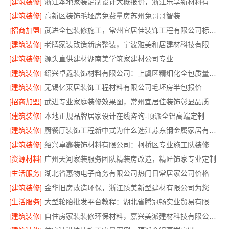
[建筑装修]
浙江本地家装定制设计大概报价，浙江乐享新材料有限公司闭口合同
[建筑装修]
高新区装饰毛坯房免费量房苏州兔哥哥智装
[招商加盟]
武进全包装修施工，常州宜居佳装饰工程有限公司标准化管控
[建筑装修]
老牌家装改造新房整装，宁波雅美和居建材科技有限公司
[建筑装修]
源头直供建材湖南美学筑家建材公司专业
[建筑装修]
绍兴卓鑫装饰材料有限公司：上虞区精细化全包质量有保障
[建筑装修]
无锡亿莱居装饰工程材料有限公司毛坯房半包报价
[招商加盟]
武进专业家庭装修效果图，常州宜居佳装饰彰显品质
[建筑装修]
本地正规品牌居家设计在线咨询-顶派全铝高端定制
[建筑装修]
厨餐厅装饰工程新中式为什么选江苏东钢金属家居有限公司
[建筑装修]
绍兴卓鑫装饰材料有限公司：柯桥区专业施工队装修
[资源材料]
广州天河家装服务团队精装房改造，精匠饰家专业定制
[生活服务]
湖北省惠物电子商务有限公司热门日常居家公司价格
[建筑装修]
金华旧房改造环保，浙江臻美新型建材有限公司为您把关
[生活服务]
大型轮胎批发平台教程：湖北省腾冠畅实业贸易有限公司指南
[建筑装修]
自住房家装装修环保材料，嘉兴美派建材科技有限公司一线品牌正品保障