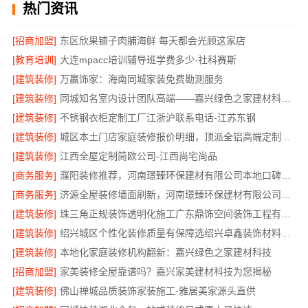
热门资讯
[招商加盟]
东区欣果铺子肉脯海鲜 每天都会光顾这家店
[教育培训]
大连mpacc培训辅导班学费多少-社科赛斯
[建筑装修]
万赢饰家：海南同城家装免费勘测服务
[建筑装修]
同城知名室内设计团队高端——嘉兴绿色之家建材科技有限公司
[建筑装修]
不锈钢衣柜定制工厂江浙沪联系电话-江苏东钢
[建筑装修]
城区本土门店家庭装修报价明细，顶派全铝高端定制为您呈现
[建筑装修]
江西全屋定制简欧公司-江西尚宅尚品
[商务服务]
濮阳装修推荐，河南璟臻环保建材有限公司本地口碑保障
[商务服务]
济源全屋装修墙面刷新，河南璟臻环保建材有限公司环保施工
[建筑装修]
珠三角正规装饰透明化施工广东鼎饰空间装饰工程有限公司
[建筑装修]
绍兴城区个性化装修质量有保障选绍兴卓鑫装饰材料有限公司
[建筑装修]
本地化家庭装修机构翻新：嘉兴绿色之家建材科技
[招商加盟]
家美装修全屋靠谱吗？嘉兴家美建材科技为您揭秘
[建筑装修]
佛山禅城品质装饰家装施工-雅居美家源头直供