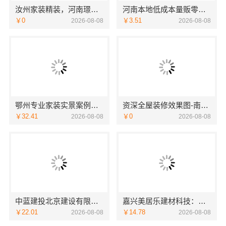
汝州家装精装，河南璟臻环保建材有限公司全屋整装方案
河南本地低成本量贩零食全域盈利
￥0
￥3.51
2026-08-08
2026-08-08
鄂州专业家装实景案例，百年米莱装饰公司
资深全屋装修效果图-南通宏域全宅装饰建材有限公司
￥32.41
￥0
2026-08-08
2026-08-08
中蓝建投北京建设有限公司四川：重钢别墅局部改造
嘉兴美居乐建材科技：嘉兴周边美居乐房屋装修联系电话
￥22.01
￥14.78
2026-08-08
2026-08-08