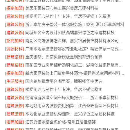
[生活服务]
小型生鲜食品代理商价格：湖北省惠物电子商务有限公司
[招商加盟]
美居乐家装匠心施工嘉兴美居乐建材科技
[建筑装修]
楼梯间匠心制作十年专注，华居不锈钢工艺精湛
[建筑装修]
浙江本地房子整装一体化服务施工案例-浙江乐享新材料
[建筑装修]
同城知名室内设计团队高端嘉兴绿色之家建材科技
[招商加盟]
南湖区高端装饰怎么样，嘉兴锦居装饰材料有限公司值得信赖
[资源材料]
广州本地家装装修哪家专业毛坯房？精匠饰家一站式服务
[建筑装修]
重庆御墅：巴南免拆模板重钢别墅造价预算
[建筑装修]
雨花区专业房屋翻新透明化施工，湖南创益讯建筑有限公司品质保障
[招商加盟]
新房家庭装修上门量房整体落地-福建尚艺空间新材料科技有限公司
[生活服务]
国内轮胎批发平台哪里买，腾冠畅华中优选
[建筑装修]
楼梯间匠心制作十年专注，华居不锈钢稳固
[建筑装修]
畅销家庭装潢空间布局大概报价——浙江乐享新材料
[建筑装修]
本地好用室内装修费用预算：江西圣匠新型环保材料有限公司
[建筑装修]
本地化家庭装修机构翻新：嘉兴绿色之家建材科技
[招商加盟]
江苏靠谱家装全包价格-常州宜居佳装饰