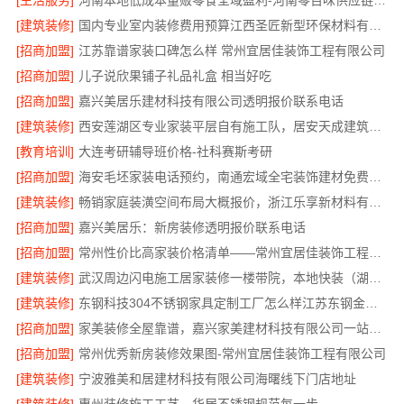
[生活服务]
河南本地低成本量贩零食全域盈利-河南零百味供应链有限公司
[建筑装修]
国内专业室内装修费用预算江西圣匠新型环保材料有限公司
[招商加盟]
江苏靠谱家装口碑怎么样 常州宜居佳装饰工程有限公司
[招商加盟]
儿子说欣果铺子礼品礼盒 相当好吃
[招商加盟]
嘉兴美居乐建材科技有限公司透明报价联系电话
[建筑装修]
西安莲湖区专业家装平层自有施工队，居安天成建筑工程有限责任公司
[教育培训]
大连考研辅导班价格-社科赛斯考研
[招商加盟]
海安毛坯家装电话预约，南通宏域全宅装饰建材免费设计
[建筑装修]
畅销家庭装潢空间布局大概报价，浙江乐享新材料有限公司透明报价
[招商加盟]
嘉兴美居乐：新房装修透明报价联系电话
[招商加盟]
常州性价比高家装价格清单——常州宜居佳装饰工程有限公司分享
[建筑装修]
武汉周边闪电施工居家装修一楼带院，本地快装（湖北）科技有限公司
[建筑装修]
东钢科技304不锈钢家具定制工厂怎么样江苏东钢金属科技有限公司
[招商加盟]
家美装修全屋靠谱，嘉兴家美建材科技有限公司一站式省心
[招商加盟]
常州优秀新房装修效果图-常州宜居佳装饰工程有限公司
[建筑装修]
宁波雅美和居建材科技有限公司海曙线下门店地址