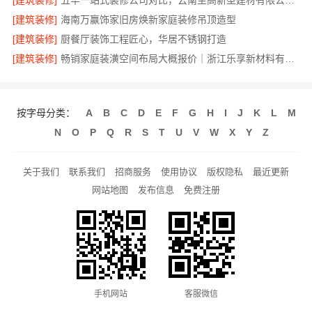
[建筑装修]
五华一站式装修公司对比，云南至高新型建材有限公司领先
[建筑装修]
海南万赢饰家旧房焕新家庭装修吊顶造型
[建筑装修]
厨餐厅装饰工程匠心，华居不锈钢打造
[建筑装修]
畅销家庭装潢空间布局大概报价｜浙江乐享新材料有限公司
按字母分类：
A
B
C
D
E
F
G
H
I
J
K
L
M
N
O
P
Q
R
S
T
U
V
W
X
Y
Z
关于我们
联系我们
招商服务
使用协议
版权隐私
最近更新
网站地图
发布信息
免费注册
手机网站
客服微信