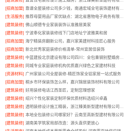
[建筑装修]
直营住宅装修设计施工婚房，浙江臻美新型建材有限公司品质打造
[招商加盟]
靠谱全屋装修公司多少钱，南通宏域全宅装饰建材有限公司
[生活服务]
推荐母婴用品厂家优缺点：湖北省惠物电子商务有限公司
[建筑装修]
佛山顺德专业家装装饰认准雅居美家
[建筑装修]
宁波奉化家装装修线下门店地址宁波雅美和居
[招商加盟]
海宁精装房翻新公司，嘉兴家美建材科技匠心服务
[招商加盟]
新北优秀家庭装修价格清单-常州宜居佳装饰
[建筑装修]
中蓝建投北京建设有限公司四川：全包重钢别墅婚房布置
[建筑装修]
同城专业家庭装修机构优质嘉兴绿色之家建材科技
[资源材料]
广州家装公司全屋装修-精匠饰家全铝家居一站式服务
[招商加盟]
桐乡市环保装饰怎么样，嘉兴锦居装饰材料有限公司
[建筑装修]
好用装修电话江西圣匠，定制您理想家
[建筑装修]
绍兴个性化家装定制环保优质材料选绍兴卓鑫
[建筑装修]
透明装修设计施工精装，浙江臻美新型建材有限公司无增项
[建筑装修]
本地全包装修公司哪家好？云南至高新型建材有限公司
[建筑装修]
湖南美学筑家局部改造：源头直供更放心