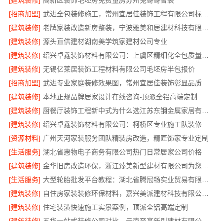
[建筑装修]
高新区装饰毛坯房免费量房苏州兔哥哥智装
[招商加盟]
武进全包装修施工，常州宜居佳装饰工程有限公司标准化管控
[建筑装修]
老牌家装改造新房整装，宁波雅美和居建材科技有限公司
[建筑装修]
源头直供建材湖南美学筑家建材公司专业
[建筑装修]
绍兴卓鑫装饰材料有限公司：上虞区精细化全包质量有保障
[建筑装修]
无锡亿莱居装饰工程材料有限公司毛坯房半包报价
[招商加盟]
武进专业家庭装修效果图，常州宜居佳装饰彰显品质
[建筑装修]
本地正规品牌居家设计在线咨询-顶派全铝高端定制
[建筑装修]
厨餐厅装饰工程新中式为什么选江苏东钢金属家居有限公司
[建筑装修]
绍兴卓鑫装饰材料有限公司：柯桥区专业施工队装修
[资源材料]
广州天河家装服务团队精装房改造，精匠饰家专业定制
[生活服务]
湖北省惠物电子商务有限公司热门日常居家公司价格
[建筑装修]
金华旧房改造环保，浙江臻美新型建材有限公司为您把关
[生活服务]
大型轮胎批发平台教程：湖北省腾冠畅实业贸易有限公司指南
[建筑装修]
自住房家装装修环保材料，嘉兴美派建材科技有限公司一线品牌正品保障
[建筑装修]
住宅装潢快速施工实景案例，顶派全铝高端定制