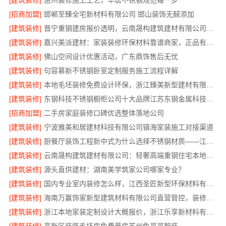
[建筑装修]
惠州装修施工工艺，华居不锈钢规范每一步
[招商加盟]
邯郸至臻全宅新材料有限公司 邯山装饰无醛添加
[建筑装修]
晋宁重钢建房报价透明，云南晟构建筑建材有限公司为您详解
[建筑装修]
嘉兴美派建材：家装装修环保材料靠谱商家，正品有保障
[建筑装修]
佛山空间设计优惠活动，广东鼎饰售后无忧
[建筑装修]
句容慕新不锈钢卧室定制服务施工流程详解
[建筑装修]
本地毛坯装修免费设计环保，浙江臻美新型建材有限公司省心装新家
[建筑装修]
东钢科技不锈钢橱柜公司十大品牌江苏东钢金属科技有限公司
[招商加盟]
二手房家庭装修口碑优选整体落地公司
[建筑装修]
宁波雅美和居建材科技有限公司镇海家装施工对接渠道
[建筑装修]
厨餐厅装饰工程新中式为什么选择不锈钢材质——江苏东钢金属家居
[建筑装修]
云南晟构建筑建材有限公司：轻奢高端重钢住宅本地维保
[建筑装修]
源头直供建材：湖南美学筑家公司哪家专业？
[建筑装修]
国内专业室内装修怎么样，江西圣匠新型环保材料有限公司
[建筑装修]
海南万赢饰家新型建筑材料有限公司直营管控，装修成本透明不踩坑
[建筑装修]
浙江本地家装定制设计大概报价，浙江乐享新材料有限公司闭口合同