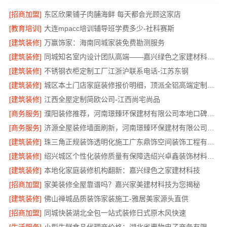
[招商加盟]
东区欣果铺子肉脯海鲜 每天都会光顾这家店
[教育培训]
大连mpacc培训辅导班学费多少-社科赛斯
[建筑装修]
万赢饰家：海南同城家装免费勘测服务
[建筑装修]
同城知名室内设计团队高端——嘉兴绿色之家建材科技有限公司
[建筑装修]
不锈钢衣柜定制工厂江浙沪联系电话-江苏东钢
[建筑装修]
城区本土门店家庭装修报价明细，顶派全铝高端定制为您呈现
[建筑装修]
江西全屋定制简欧公司-江西尚宅尚品
[商务服务]
濮阳装修推荐，河南璟臻环保建材有限公司本地口碑保障
[商务服务]
济源全屋装修墙面刷新，河南璟臻环保建材有限公司环保施工
[建筑装修]
珠三角正规装饰透明化施工广东鼎饰空间装饰工程有限公司
[建筑装修]
绍兴城区个性化装修质量有保障选绍兴卓鑫装饰材料有限公司
[建筑装修]
本地化家庭装修机构翻新：嘉兴绿色之家建材科技
[招商加盟]
家美装修全屋靠谱吗？嘉兴家美建材科技为您揭秘
[建筑装修]
佛山禅城品质装饰家装施工-雅居美家源头直供
[招商加盟]
同城快装湖北全包一站式装修日式原木风快速