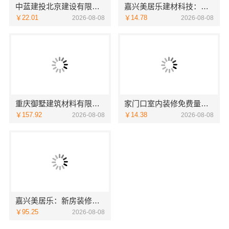
中蓝建投北京建设有限公司四川：重钢别墅局部改造
嘉兴美居乐建材科技：嘉兴周边美居乐房屋装修联系电话
￥22.01
￥14.78
2026-08-08
2026-08-08
重庆御墅建筑材料有限公司：本地免拆模板多少钱一平
家门口室内装修免费量房，浙江宜美嘉装饰贴心服务
￥157.92
￥14.38
2026-08-08
2026-08-08
嘉兴美居乐：新房装修匠心施工收费
￥95.25
2026-08-08