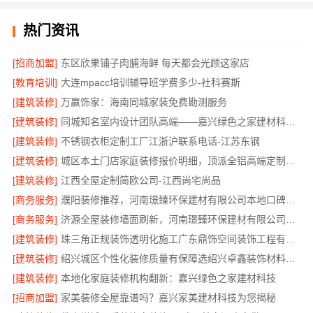
热门资讯
[招商加盟]
东区欣果铺子肉脯海鲜 每天都会光顾这家店
[教育培训]
大连mpacc培训辅导班学费多少-社科赛斯
[建筑装修]
万赢饰家：海南同城家装免费勘测服务
[建筑装修]
同城知名室内设计团队高端——嘉兴绿色之家建材科技有限公司
[建筑装修]
不锈钢衣柜定制工厂江浙沪联系电话-江苏东钢
[建筑装修]
城区本土门店家庭装修报价明细，顶派全铝高端定制为您呈现
[建筑装修]
江西全屋定制简欧公司-江西尚宅尚品
[商务服务]
濮阳装修推荐，河南璟臻环保建材有限公司本地口碑保障
[商务服务]
济源全屋装修墙面刷新，河南璟臻环保建材有限公司环保施工
[建筑装修]
珠三角正规装饰透明化施工广东鼎饰空间装饰工程有限公司
[建筑装修]
绍兴城区个性化装修质量有保障选绍兴卓鑫装饰材料有限公司
[建筑装修]
本地化家庭装修机构翻新：嘉兴绿色之家建材科技
[招商加盟]
家美装修全屋靠谱吗？嘉兴家美建材科技为您揭秘