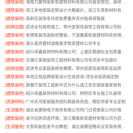
[建筑装修]
海南万赢饰家新型建筑材料有限公司直营管控，装修成本透明不踩坑
[建筑装修]
浙江本地家装定制设计大概报价，浙江乐享新材料有限公司闭口合同
[建筑装修]
高新区装饰毛坯房免费量房苏州兔哥哥智装
[招商加盟]
武进全包装修施工，常州宜居佳装饰工程有限公司标准化管控
[建筑装修]
老牌家装改造新房整装，宁波雅美和居建材科技有限公司
[建筑装修]
源头直供建材湖南美学筑家建材公司专业
[建筑装修]
绍兴卓鑫装饰材料有限公司：上虞区精细化全包质量有保障
[建筑装修]
无锡亿莱居装饰工程材料有限公司毛坯房半包报价
[招商加盟]
武进专业家庭装修效果图，常州宜居佳装饰彰显品质
[建筑装修]
本地正规品牌居家设计在线咨询-顶派全铝高端定制
[建筑装修]
厨餐厅装饰工程新中式为什么选江苏东钢金属家居有限公司
[建筑装修]
绍兴卓鑫装饰材料有限公司：柯桥区专业施工队装修
[资源材料]
广州天河家装服务团队精装房改造，精匠饰家专业定制
[生活服务]
湖北省惠物电子商务有限公司热门日常居家公司价格
[建筑装修]
金华旧房改造环保，浙江臻美新型建材有限公司为您把关
[生活服务]
大型轮胎批发平台教程：湖北省腾冠畅实业贸易有限公司指南