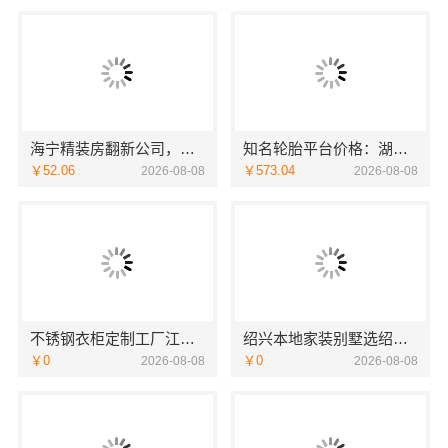
海宁精装房翻新公司，嘉兴家美建材科技值得信赖
知名轮胎平台价格：湖北省腾冠畅实业贸易有限公司优势解析
￥52.06
￥573.04
2026-08-08
2026-08-08
不锈钢衣柜定制工厂江浙沪联系电话-江苏东钢金属科技
绍兴本地家装别墅选绍兴卓鑫装饰材料有限公司
￥0
￥0
2026-08-08
2026-08-08