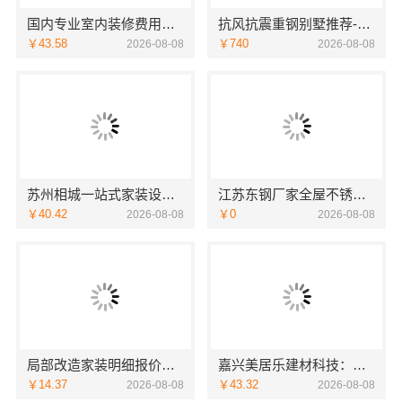
国内专业室内装修费用预算，江西圣匠新型环保材料有限公司
抗风抗震重钢别墅推荐-云南晟构建筑建材有限公司精选
￥43.58
￥740
2026-08-08
2026-08-08
苏州相城一站式家装设计多少钱拎包入住-苏州百年豪庭新材料有限公司
江苏东钢厂家全屋不锈钢定制生产基地兴化江苏东钢金属科技有限公司
￥40.42
￥0
2026-08-08
2026-08-08
局部改造家装明细报价，万赢饰家直营家庭装修成本管控
嘉兴美居乐建材科技：嘉兴周边专业旧房改造案例
￥14.37
￥43.32
2026-08-08
2026-08-08