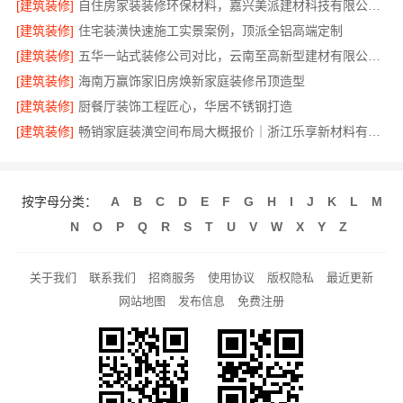
[建筑装修]
自住房家装装修环保材料，嘉兴美派建材科技有限公司一线品牌正品保障
[建筑装修]
住宅装潢快速施工实景案例，顶派全铝高端定制
[建筑装修]
五华一站式装修公司对比，云南至高新型建材有限公司领先
[建筑装修]
海南万赢饰家旧房焕新家庭装修吊顶造型
[建筑装修]
厨餐厅装饰工程匠心，华居不锈钢打造
[建筑装修]
畅销家庭装潢空间布局大概报价｜浙江乐享新材料有限公司
按字母分类：
A
B
C
D
E
F
G
H
I
J
K
L
M
N
O
P
Q
R
S
T
U
V
W
X
Y
Z
关于我们
联系我们
招商服务
使用协议
版权隐私
最近更新
网站地图
发布信息
免费注册