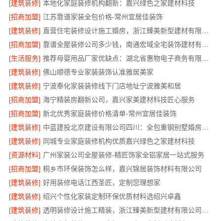
[建筑装修]
本地化家庭装修机构翻新：嘉兴绿色之家建材科技
[招商加盟]
江苏靠谱家装全包价格-常州宜居佳装饰
[建筑装修]
直营住宅装修设计施工婚房，浙江臻美新型建材有限公司品质打造
[招商加盟]
靠谱全屋装修公司多少钱，南通宏域全宅装饰建材有限公司
[生活服务]
推荐母婴用品厂家优缺点：湖北省惠物电子商务有限公司
[建筑装修]
佛山顺德专业家装装饰认准雅居美家
[建筑装修]
宁波奉化家装装修线下门店地址宁波雅美和居
[招商加盟]
海宁精装房翻新公司，嘉兴家美建材科技匠心服务
[招商加盟]
新北优秀家庭装修价格清单-常州宜居佳装饰
[建筑装修]
中蓝建投北京建设有限公司四川：全包重钢别墅婚房布置
[建筑装修]
同城专业家庭装修机构优质嘉兴绿色之家建材科技
[资源材料]
广州家装公司全屋装修-精匠饰家全铝家居一站式服务
[招商加盟]
桐乡市环保装饰怎么样，嘉兴锦居装饰材料有限公司
[建筑装修]
好用装修电话江西圣匠，定制您理想家
[建筑装修]
绍兴个性化家装定制环保优质材料选绍兴卓鑫
[建筑装修]
透明装修设计施工精装，浙江臻美新型建材有限公司无增项