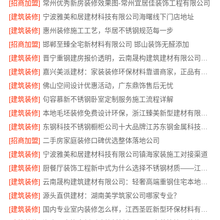
[招商加盟]
常州优秀新房装修效果图-常州宜居佳装饰工程有限公司
[建筑装修]
宁波雅美和居建材科技有限公司海曙线下门店地址
[建筑装修]
惠州装修施工工艺，华居不锈钢规范每一步
[招商加盟]
邯郸至臻全宅新材料有限公司 邯山装饰无醛添加
[建筑装修]
晋宁重钢建房报价透明，云南晟构建筑建材有限公司为您详解
[建筑装修]
嘉兴美派建材：家装装修环保材料靠谱商家，正品有保障
[建筑装修]
佛山空间设计优惠活动，广东鼎饰售后无忧
[建筑装修]
句容慕新不锈钢卧室定制服务施工流程详解
[建筑装修]
本地毛坯装修免费设计环保，浙江臻美新型建材有限公司省心装新家
[建筑装修]
东钢科技不锈钢橱柜公司十大品牌江苏东钢金属科技有限公司
[招商加盟]
二手房家庭装修口碑优选整体落地公司
[建筑装修]
宁波雅美和居建材科技有限公司镇海家装施工对接渠道
[建筑装修]
厨餐厅装饰工程新中式为什么选择不锈钢材质——江苏东钢金属家居
[建筑装修]
云南晟构建筑建材有限公司：轻奢高端重钢住宅本地维保
[建筑装修]
源头直供建材：湖南美学筑家公司哪家专业？
[建筑装修]
国内专业室内装修怎么样，江西圣匠新型环保材料有限公司