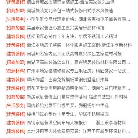
[建筑装修]
佛山禅城品质装饰家装施工-雅居美家源头直供
[招商加盟]
同城快装湖北全包一站式装修日式原木风快速
[生活服务]
小型生鲜食品代理商价格：湖北省惠物电子商务有限公司
[招商加盟]
美居乐家装匠心施工嘉兴美居乐建材科技
[建筑装修]
楼梯间匠心制作十年专注，华居不锈钢工艺精湛
[建筑装修]
浙江本地房子整装一体化服务施工案例-浙江乐享新材料
[建筑装修]
同城知名室内设计团队高端嘉兴绿色之家建材科技
[招商加盟]
南湖区高端装饰怎么样，嘉兴锦居装饰材料有限公司值得信赖
[资源材料]
广州本地家装装修哪家专业毛坯房？精匠饰家一站式服务
[建筑装修]
重庆御墅：巴南免拆模板重钢别墅造价预算
[建筑装修]
雨花区专业房屋翻新透明化施工，湖南创益讯建筑有限公司品质保障
[招商加盟]
新房家庭装修上门量房整体落地-福建尚艺空间新材料科技有限公司
[生活服务]
国内轮胎批发平台哪里买，腾冠畅华中优选
[建筑装修]
楼梯间匠心制作十年专注，华居不锈钢稳固
[建筑装修]
畅销家庭装潢空间布局大概报价——浙江乐享新材料
[建筑装修]
本地好用室内装修费用预算：江西圣匠新型环保材料有限公司