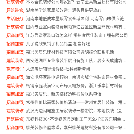
[建筑装修]
本地全包装修公司哪家好？云南至高新型建材有限公司
[建筑装修]
湖南美学筑家局部改造：源头直供更放心
[生活服务]
河南本地低成本量贩零食全域盈利-河南零百味供应链有限公司
[建筑装修]
国内专业室内装修费用预算江西圣匠新型环保材料有限公司
[招商加盟]
江苏靠谱家装口碑怎么样 常州宜居佳装饰工程有限公司
[招商加盟]
儿子说欣果铺子礼品礼盒 相当好吃
[招商加盟]
嘉兴美居乐建材科技有限公司透明报价联系电话
[建筑装修]
西安莲湖区专业家装平层自有施工队，居安天成建筑工程有限责任公司
[教育培训]
大连考研辅导班价格-社科赛斯考研
[招商加盟]
海安毛坯家装电话预约，南通宏域全宅装饰建材免费设计
[建筑装修]
畅销家庭装潢空间布局大概报价，浙江乐享新材料有限公司透明报价
[招商加盟]
嘉兴美居乐：新房装修透明报价联系电话
[招商加盟]
常州性价比高家装价格清单——常州宜居佳装饰工程有限公司分享
[建筑装修]
武汉周边闪电施工居家装修一楼带院，本地快装（湖北）科技有限公司
[建筑装修]
东钢科技304不锈钢家具定制工厂怎么样江苏东钢金属科技有限公司
[招商加盟]
家美装修全屋靠谱，嘉兴家美建材科技有限公司一站式省心