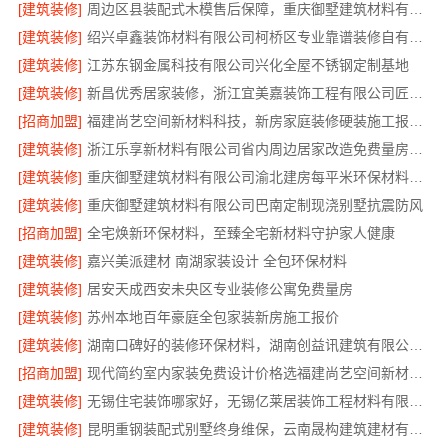
[建筑装修]
周边区县装配式木模售后保障，重庆御墅建筑材料有限公司
[建筑装修]
绍兴卓鑫装饰材料有限公司柯桥区专业靠谱装修自有施工队
[建筑装修]
江苏东钢金属科技有限公司兴化全屋不锈钢定制基地
[建筑装修]
新昌优秀居家装修，浙江宜美嘉装饰工程有限公司匠心打造温馨家
[招商加盟]
福建尚艺空间新材料科技，新房家庭装修硬装施工报价明细
[建筑装修]
浙江乐享新材料有限公司省内周边居家改造免费量房收费标准
[建筑装修]
重庆御墅建筑材料有限公司渝北建房每平米环保材料价格
[建筑装修]
重庆御墅建筑材料有限公司巴南定制现浇别墅抗震防风
[招商加盟]
全宅焕新环保材料，至臻全宅新材料守护家人健康
[建筑装修]
嘉兴美派建材 南湖家装设计 全包环保材料
[建筑装修]
居安天成西安未央区专业装修公寓免费量房
[建筑装修]
苏州本地百年豪庭全包家装新房施工报价
[建筑装修]
湖南口碑好的装修环保材料，湖南创益讯建筑有限公司匠心选材
[招商加盟]
现代简约室内家装免费设计价格选福建尚艺空间新材料科技有限公司
[建筑装修]
无锡住宅装饰哪家好，无锡亿莱居装饰工程材料有限公司是您的明智之选
[建筑装修]
昆明重钢装配式别墅终身维保，云南晟构建筑建材有限公司