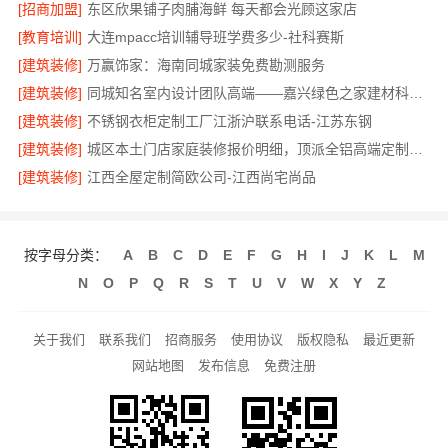
[招商加盟]
东区欣果铺子肉脯海鲜 每天都会光顾这家店
[教育培训]
大连mpacc培训辅导班学费多少-社科赛斯
[建筑装修]
万赢饰家：海南同城家装免费勘测服务
[建筑装修]
同城知名室内设计团队高端——嘉兴绿色之家建材科技有限公司
[建筑装修]
不锈钢衣柜定制工厂江浙沪联系电话-江苏东钢
[建筑装修]
城区本土门店家庭装修报价明细，顶派全铝高端定制为您呈现
[建筑装修]
江西全屋定制简欧公司-江西尚宅尚品
按字母分类：
A
B
C
D
E
F
G
H
I
J
K
L
M
N
O
P
Q
R
S
T
U
V
W
X
Y
Z
关于我们
联系我们
招商服务
使用协议
版权隐私
最近更新
网站地图
发布信息
免费注册