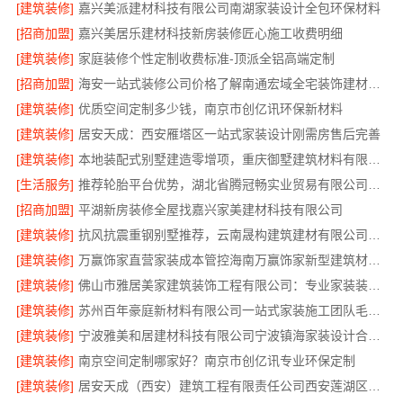
[建筑装修]
嘉兴美派建材科技有限公司南湖家装设计全包环保材料
[招商加盟]
嘉兴美居乐建材科技新房装修匠心施工收费明细
[建筑装修]
家庭装修个性定制收费标准-顶派全铝高端定制
[招商加盟]
海安一站式装修公司价格了解南通宏域全宅装饰建材有限公司
[建筑装修]
优质空间定制多少钱，南京市创亿讯环保新材料
[建筑装修]
居安天成：西安雁塔区一站式家装设计刚需房售后完善
[建筑装修]
本地装配式别墅建造零增项，重庆御墅建筑材料有限公司省心建房
[生活服务]
推荐轮胎平台优势，湖北省腾冠畅实业贸易有限公司口碑好
[招商加盟]
平湖新房装修全屋找嘉兴家美建材科技有限公司
[建筑装修]
抗风抗震重钢别墅推荐，云南晟构建筑建材有限公司扎根大理
[建筑装修]
万赢饰家直营家装成本管控海南万赢饰家新型建筑材料有限公司
[建筑装修]
佛山市雅居美家建筑装饰工程有限公司：专业家装装修哪家专业
[建筑装修]
苏州百年豪庭新材料有限公司一站式家装施工团队毛坯房装修
[建筑装修]
宁波雅美和居建材科技有限公司宁波镇海家装设计合作联系方式，欢迎来电预约
[建筑装修]
南京空间定制哪家好？南京市创亿讯专业环保定制
[建筑装修]
居安天成（西安）建筑工程有限责任公司西安莲湖区专业家装平层