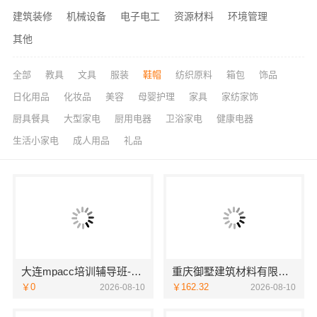
建筑装修
机械设备
电子电工
资源材料
环境管理
其他
全部
教具
文具
服装
鞋帽
纺织原料
箱包
饰品
日化用品
化妆品
美容
母婴护理
家具
家纺家饰
厨具餐具
大型家电
厨用电器
卫浴家电
健康电器
生活小家电
成人用品
礼品
大连mpacc培训辅导班-社科赛斯会计专硕考研五位一体循环教学
重庆御墅建筑材料有限公司周边区县装配式木模售后保障
￥0
￥162.32
2026-08-10
2026-08-10