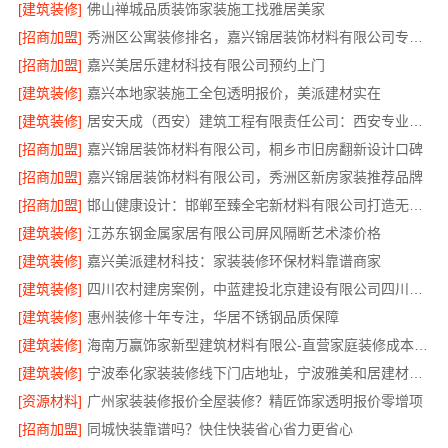
[建筑装修]
佛山禅城品质装饰家装施工找雅居美家
[招商加盟]
秀洲区公寓装修排名，嘉兴锦居装饰材料有限公司专业可靠口碑好
[招商加盟]
嘉兴美居乐建材科技有限公司预约上门
[建筑装修]
嘉兴本地家装施工全包透明报价，美派建材实在
[建筑装修]
居安天成（西安）建筑工程有限责任公司：西安专业装修平层免费量房
[招商加盟]
嘉兴锦居装饰材料有限公司，桐乡市旧房翻新设计口碑
[招商加盟]
嘉兴锦居装饰材料有限公司，秀洲区新房家装推荐品牌
[招商加盟]
邯山健康设计：邯郸至臻全宅新材料有限公司打造无醛生活
[建筑装修]
江苏东钢金属家居有限公司屏风隔断艺术漆价格
[建筑装修]
嘉兴美派建材科技：家装装修环保材料靠谱商家
[建筑装修]
四川农村建房案例，中蓝建投北京建设有限公司四川实景参考
[建筑装修]
惠州装修十年专注，华居不锈钢品质保障
[建筑装修]
海南万赢饰家新型建筑材料有限公-直营家庭装修成本管控
[建筑装修]
宁波奉化家装装修线下门店地址，宁波雅美和居建材科技有限公司到店咨询
[资源材料]
广州家装装修报价全屋装修？精匠饰家透明报价零增项
[招商加盟]
同城快装靠谱吗？快住快装省心省力更省心