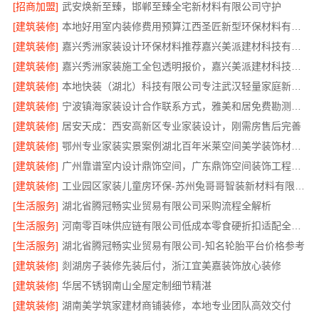
[招商加盟]
武安焕新至臻，邯郸至臻全宅新材料有限公司守护
[建筑装修]
本地好用室内装修费用预算江西圣匠新型环保材料有限公司
[建筑装修]
嘉兴秀洲家装设计环保材料推荐嘉兴美派建材科技有限公司
[建筑装修]
嘉兴秀洲家装施工全包透明报价，嘉兴美派建材科技有限公司
[建筑装修]
本地快装（湖北）科技有限公司专注武汉轻量家庭新房装修
[建筑装修]
宁波镇海家装设计合作联系方式，雅美和居免费勘测方案
[建筑装修]
居安天成：西安高新区专业家装设计，刚需房售后完善
[建筑装修]
鄂州专业家装实景案例湖北百年米莱空间美学装饰材料有限公司
[建筑装修]
广州靠谱室内设计鼎饰空间，广东鼎饰空间装饰工程有限公司匠心施工
[建筑装修]
工业园区家装儿童房环保-苏州兔哥哥智装新材料有限公司精选
[生活服务]
湖北省腾冠畅实业贸易有限公司采购流程全解析
[生活服务]
河南零百味供应链有限公司低成本零食硬折扣适配全场景
[生活服务]
湖北省腾冠畅实业贸易有限公司-知名轮胎平台价格参考
[建筑装修]
剡湖房子装修先装后付，浙江宜美嘉装饰放心装修
[建筑装修]
华居不锈钢南山全屋定制细节精湛
[建筑装修]
湖南美学筑家建材商铺装修，本地专业团队高效交付