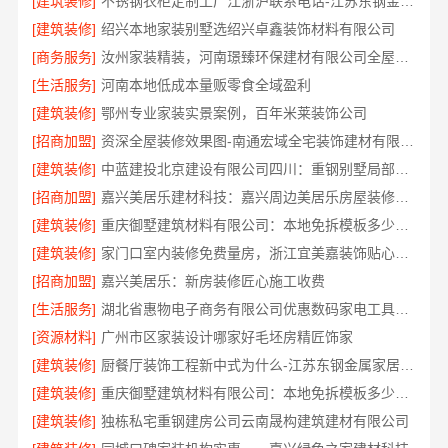
[建筑装修]
不锈钢衣柜定制工厂江浙沪联系电话-江苏东钢金属科技
[建筑装修]
绍兴本地家装别墅选绍兴卓鑫装饰材料有限公司
[商务服务]
汝州家装精装，河南璟臻环保建材有限公司全屋整装方案
[生活服务]
河南本地低成本量贩零食全域盈利
[建筑装修]
鄂州专业家装实景案例，百年米莱装饰公司
[招商加盟]
资深全屋装修效果图-南通宏域全宅装饰建材有限公司
[建筑装修]
中蓝建投北京建设有限公司四川：重钢别墅局部改造
[招商加盟]
嘉兴美居乐建材科技：嘉兴周边美居乐房屋装修联系电话
[建筑装修]
重庆御墅建筑材料有限公司：本地免拆模板多少钱一平
[建筑装修]
家门口室内装修免费量房，浙江宜美嘉装饰贴心服务
[招商加盟]
嘉兴美居乐：新房装修匠心施工收费
[生活服务]
湖北省惠物电子商务有限公司优惠数码家电工具价格
[资源材料]
广州市区家装设计哪家好毛坯房精匠饰家
[建筑装修]
厨餐厅装饰工程新中式为什么-江苏东钢金属家居有限公司
[建筑装修]
重庆御墅建筑材料有限公司：本地免拆模板多少钱一平
[建筑装修]
独栋私宅重钢建房公司云南晟构建筑建材有限公司