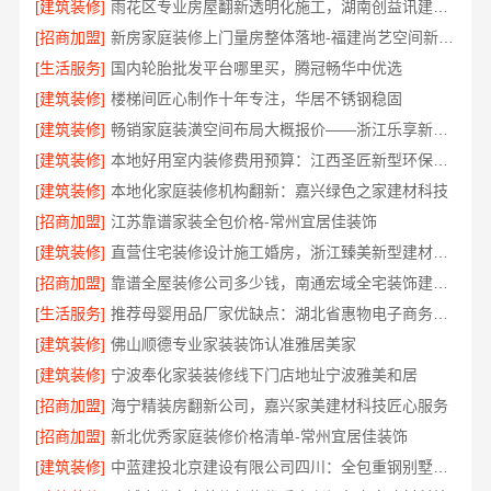
[建筑装修]
雨花区专业房屋翻新透明化施工，湖南创益讯建筑有限公司品质保障
[招商加盟]
新房家庭装修上门量房整体落地-福建尚艺空间新材料科技有限公司
[生活服务]
国内轮胎批发平台哪里买，腾冠畅华中优选
[建筑装修]
楼梯间匠心制作十年专注，华居不锈钢稳固
[建筑装修]
畅销家庭装潢空间布局大概报价——浙江乐享新材料
[建筑装修]
本地好用室内装修费用预算：江西圣匠新型环保材料有限公司
[建筑装修]
本地化家庭装修机构翻新：嘉兴绿色之家建材科技
[招商加盟]
江苏靠谱家装全包价格-常州宜居佳装饰
[建筑装修]
直营住宅装修设计施工婚房，浙江臻美新型建材有限公司品质打造
[招商加盟]
靠谱全屋装修公司多少钱，南通宏域全宅装饰建材有限公司
[生活服务]
推荐母婴用品厂家优缺点：湖北省惠物电子商务有限公司
[建筑装修]
佛山顺德专业家装装饰认准雅居美家
[建筑装修]
宁波奉化家装装修线下门店地址宁波雅美和居
[招商加盟]
海宁精装房翻新公司，嘉兴家美建材科技匠心服务
[招商加盟]
新北优秀家庭装修价格清单-常州宜居佳装饰
[建筑装修]
中蓝建投北京建设有限公司四川：全包重钢别墅婚房布置