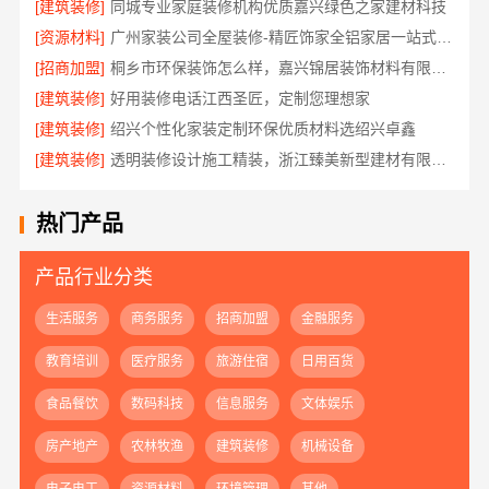
[建筑装修]
同城专业家庭装修机构优质嘉兴绿色之家建材科技
[资源材料]
广州家装公司全屋装修-精匠饰家全铝家居一站式服务
[招商加盟]
桐乡市环保装饰怎么样，嘉兴锦居装饰材料有限公司
[建筑装修]
好用装修电话江西圣匠，定制您理想家
[建筑装修]
绍兴个性化家装定制环保优质材料选绍兴卓鑫
[建筑装修]
透明装修设计施工精装，浙江臻美新型建材有限公司无增项
热门产品
产品行业分类
生活服务
商务服务
招商加盟
金融服务
教育培训
医疗服务
旅游住宿
日用百货
食品餐饮
数码科技
信息服务
文体娱乐
房产地产
农林牧渔
建筑装修
机械设备