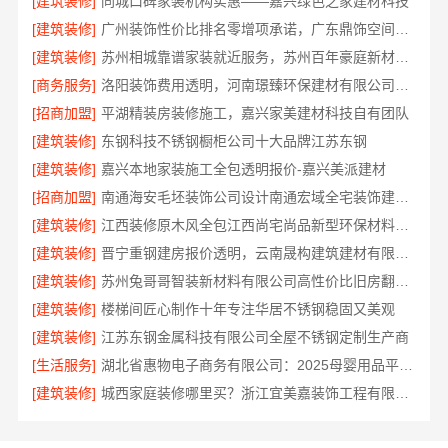
[建筑装修]
同城口碑家装机构实惠——嘉兴绿色之家建材科技
[建筑装修]
广州装饰性价比排名零增项承诺，广东鼎饰空间装饰
[建筑装修]
苏州相城靠谱家装就近服务，苏州百年豪庭新材料有限公司快速响应
[商务服务]
洛阳装饰费用透明，河南璟臻环保建材有限公司帮您省预算
[招商加盟]
平湖精装房装修施工，嘉兴家美建材科技自有团队
[建筑装修]
东钢科技不锈钢橱柜公司十大品牌江苏东钢
[建筑装修]
嘉兴本地家装施工全包透明报价-嘉兴美派建材
[招商加盟]
南通海安毛坯装饰公司设计南通宏域全宅装饰建材有限公司
[建筑装修]
江西装修原木风全包江西尚宅尚品新型环保材料有限公司
[建筑装修]
晋宁重钢建房报价透明，云南晟构建筑建材有限公司为您服务
[建筑装修]
苏州兔哥哥智装新材料有限公司高性价比旧房翻新案例
[建筑装修]
楼梯间匠心制作十年专注华居不锈钢稳固又美观
[建筑装修]
江苏东钢金属科技有限公司全屋不锈钢定制生产商
[生活服务]
湖北省惠物电子商务有限公司：2025母婴用品平台优缺点测评
[建筑装修]
城西家庭装修哪里买？浙江宜美嘉装饰工程有限公司