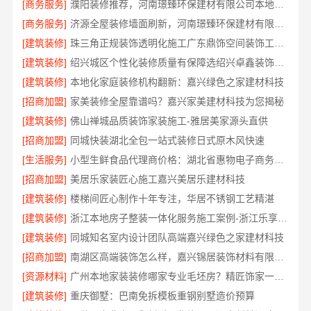
[商务服务]
濮阳装修推荐，河南璟臻环保建材有限公司本地口碑保障
[商务服务]
济源全屋装修墙面刷新，河南璟臻环保建材有限公司环保施工
[建筑装修]
珠三角正规装饰透明化施工广东鼎饰空间装饰工程有限公司
[建筑装修]
绍兴城区个性化装修质量有保障选绍兴卓鑫装饰材料有限公司
[建筑装修]
本地化家庭装修机构翻新：嘉兴绿色之家建材科技
[招商加盟]
家美装修全屋靠谱吗？嘉兴家美建材科技为您揭秘
[建筑装修]
佛山禅城品质装饰家装施工-雅居美家源头直供
[招商加盟]
同城快装湖北全包一站式装修日式原木风快速
[生活服务]
小型生鲜食品代理商价格：湖北省惠物电子商务有限公司
[招商加盟]
美居乐家装匠心施工嘉兴美居乐建材科技
[建筑装修]
楼梯间匠心制作十年专注，华居不锈钢工艺精湛
[建筑装修]
浙江本地房子整装一体化服务施工案例-浙江乐享新材料
[建筑装修]
同城知名室内设计团队高端嘉兴绿色之家建材科技
[招商加盟]
南湖区高端装饰怎么样，嘉兴锦居装饰材料有限公司值得信赖
[资源材料]
广州本地家装装修哪家专业毛坯房？精匠饰家一站式服务
[建筑装修]
重庆御墅：巴南免拆模板重钢别墅造价预算