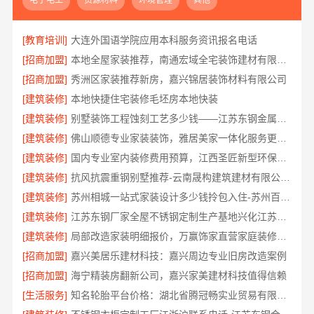
电子电工
资源材料
环境管理
其他
[教育培训]
大连外国语学院应用本科服务资讯报名电话
[招商加盟]
本地全屋家装推荐，南通宏域全宅装饰建材有限公司口碑之选
[招商加盟]
秀洲区家装推荐新房，嘉兴锦居装饰材料有限公司
[建筑装修]
本地快捷住宅装修毛坯房本地快装
[建筑装修]
别墅装饰工程蚀刻工艺多少钱——江苏东钢金属家居有限公司
[建筑装修]
佛山顺德专业家装装饰，雅居美家一体化服务更靠谱
[建筑装修]
国内专业室内装修费用预算，江西圣匠新型环保材料有限公司
[建筑装修]
抗风抗震重钢别墅推荐-云南晟构建筑建材有限公司精选
[建筑装修]
苏州相城一站式家装设计多少钱拎包入住-苏州百年豪庭新材料有限公司
[建筑装修]
江苏东钢厂家全屋不锈钢定制生产基地兴化江苏东钢金属科技有限公司
[建筑装修]
局部改造家装明细报价，万赢饰家直营家庭装修成本管控
[招商加盟]
嘉兴美居乐建材科技：嘉兴周边专业旧房改造案例
[招商加盟]
海宁精装房翻新公司，嘉兴家美建材科技值得信赖
[生活服务]
知名轮胎平台价格：湖北省腾冠畅实业贸易有限公司优势解析