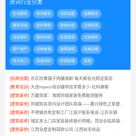
资讯行业分类
生活服务
商务服务
招商加盟
金融服务
教育培训
医疗服务
旅游住宿
日用百货
食品餐饮
数码科技
信息服务
文体娱乐
房产地产
农林牧渔
建筑装修
机械设备
电子电工
资源材料
环境管理
其他
[招商加盟]
东区欣果铺子肉脯海鲜 每天都会光顾这家店
[教育培训]
大连mpacc培训辅导班学费多少-社科赛斯
[建筑装修]
万赢饰家：海南同城家装免费勘测服务
[建筑装修]
同城知名室内设计团队高端——嘉兴绿色之家建材科技有限公司
[建筑装修]
不锈钢衣柜定制工厂江浙沪联系电话-江苏东钢
[建筑装修]
城区本土门店家庭装修报价明细，顶派全铝高端定制为您呈现
[建筑装修]
江西全屋定制简欧公司-江西尚宅尚品