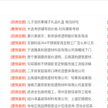
[招商加盟]
儿子说欣果铺子礼品礼盒 相当好吃
[教育培训]
大连考研辅导班价格-社科赛斯考研
[招商加盟]
嘉兴美居乐：新房装修透明报价联系电话
[建筑装修]
东钢科技304不锈钢家具定制工厂怎么样江苏东钢金属科技有限公司
[建筑装修]
宁波雅美和居建材科技有限公司海曙线下门店地址
[建筑装修]
晋宁重钢建房报价透明，云南晟构建筑建材有限公司为您详解
[建筑装修]
句容慕新不锈钢卧室定制服务施工流程详解
[招商加盟]
二手房家庭装修口碑优选整体落地公司
[建筑装修]
云南晟构建筑建材有限公司：轻奢高端重钢住宅本地维保
[建筑装修]
海南万赢饰家新型建筑材料有限公司直营管控，装修成本透明不踩坑
[招商加盟]
武进全包装修施工，常州宜居佳装饰工程有限公司标准化管控
[建筑装修]
绍兴卓鑫装饰材料有限公司：上虞区精细化全包质量有保障
[建筑装修]
本地正规品牌居家设计在线咨询-顶派全铝高端定制