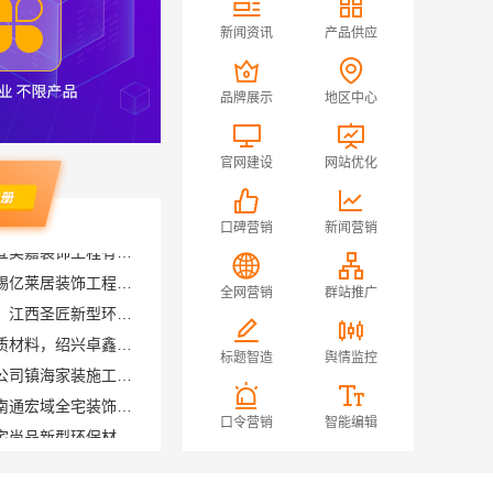
新闻资讯
产品供应
品牌展示
地区中心
官网建设
网站优化
口碑营销
新闻营销
无锡毛坯房半包多少钱，无锡亿莱居装饰工程材料有限公司
国内专业室内装修费用预算，江西圣匠新型环保材料有限公司
全网营销
群站推广
绍兴个性化家装定制环保优质材料，绍兴卓鑫装饰材料有限公司
宁波雅美和居建材科技有限公司镇海家装施工对接渠道
标题智造
舆情监控
南通海安毛坯装饰公司设计南通宏域全宅装饰建材有限公司
江西装修原木风全包江西尚宅尚品新型环保材料有限公司
口令营销
智能编辑
晋宁重钢建房报价透明，云南晟构建筑建材有限公司为您服务
苏州兔哥哥智装新材料有限公司高性价比旧房翻新案例