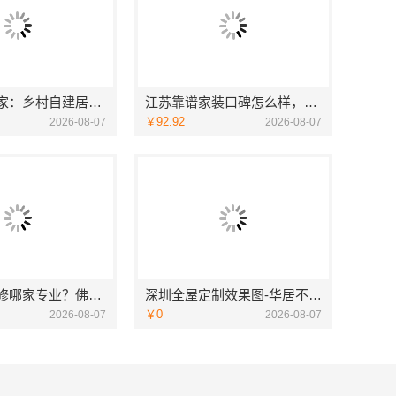
海南万赢饰家：乡村自建居室水电规整
江苏靠谱家装口碑怎么样，宜居佳装饰匠心品质
￥92.92
2026-08-07
2026-08-07
专业家装装修哪家专业？佛山市雅居美家装饰全流程标准化管控
深圳全屋定制效果图-华居不锈钢
￥0
2026-08-07
2026-08-07