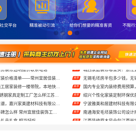
常州性价比高家装价格清单——常州宜居佳装饰工程有限公司分享
推荐
武汉周边闪电施工居家装修一楼带院，本地快装（湖北）科技有限公司
推荐
东钢科技304不锈钢家具定制工厂怎么样江苏东钢金属科技有限公司
推荐
家美装修全屋靠谱，嘉兴家美建材科技有限公司一站式省心
推荐
江苏靠谱家装口碑怎么样 常州宜居佳装饰工程有限公司
推荐
礼品礼盒 相当好吃
推荐
材科技有限公司透明报价联系电话
推荐
西安莲湖区专业家装平层自有施工队，居安天成建筑工程有限责任公司
推荐