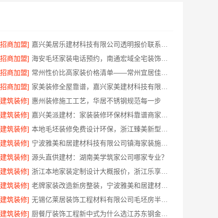
[招商加盟]
嘉兴美居乐建材科技有限公司透明报价联系电话
[招商加盟]
海安毛坯家装电话预约，南通宏域全宅装饰建材免费设计
[招商加盟]
常州性价比高家装价格清单——常州宜居佳装饰工程有限公司分享
[招商加盟]
家美装修全屋靠谱，嘉兴家美建材科技有限公司一站式省心
[建筑装修]
惠州装修施工工艺，华居不锈钢规范每一步
[建筑装修]
嘉兴美派建材：家装装修环保材料靠谱商家，正品有保障
[建筑装修]
本地毛坯装修免费设计环保，浙江臻美新型建材有限公司省心装新家
[建筑装修]
宁波雅美和居建材科技有限公司镇海家装施工对接渠道
[建筑装修]
源头直供建材：湖南美学筑家公司哪家专业？
[建筑装修]
浙江本地家装定制设计大概报价，浙江乐享新材料有限公司闭口合同
[建筑装修]
老牌家装改造新房整装，宁波雅美和居建材科技有限公司
[建筑装修]
无锡亿莱居装饰工程材料有限公司毛坯房半包报价
[建筑装修]
厨餐厅装饰工程新中式为什么选江苏东钢金属家居有限公司