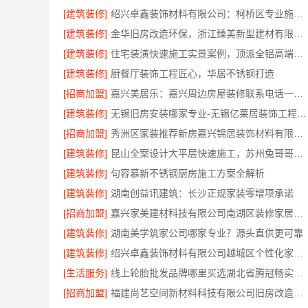
[建筑装修]
绍兴卓鑫装饰材料有限公司：柯桥区专业施工队装修
[建筑装修]
金华旧房改造环保，浙江臻美新型建材有限公司为您把关
[建筑装修]
住宅装潢快速施工实景案例，顶派全铝高端定制
[建筑装修]
厨餐厅装饰工程匠心，华居不锈钢打造
[招商加盟]
嘉兴美居乐：嘉兴周边房屋装修联系电话一键咨询
[建筑装修]
无锡旧房安装哪家专业-无锡亿莱居装饰工程材料有限公司
[招商加盟]
秀洲区家装推荐新房嘉兴锦居装饰材料有限公司
[建筑装修]
昆山全案设计大平层快速施工，苏州兔哥哥智装新材料有限公司高效交付
[建筑装修]
句容慕新不锈钢厨房施工方案全解析
[建筑装修]
湖南创益讯建筑：长沙正规家装零增项承诺
[招商加盟]
嘉兴家美建材科技有限公司南湖区装修家居专业放心
[建筑装修]
湖南美学筑家公司哪家专业？源头直供更可靠
[建筑装修]
绍兴卓鑫装饰材料有限公司越城区个性化家装质量有保障
[生活服务]
线上轮胎批发品牌哪里买选湖北省腾冠畅实业贸易有限公司
[招商加盟]
福建尚艺空间新材料科技有限公司旧房改造自有工厂落地