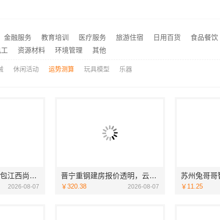
价格-社科赛斯考研
楼梯间匠心制作十年专注华
推荐
海安毛坯家装电话预约，南通宏域全宅装饰建材免费设计
推荐
畅销家庭装潢空间布局大概报价，浙江乐享新材料有限公司透明报价
推荐
金融服务
教育培训
医疗服务
旅游住宿
日用百货
食品餐饮
新房装修透明报价联系电话
推荐
电工
资源材料
环境管理
其他
械
休闲活动
运势测算
玩具模型
乐器
江西装修原木风全包江西尚宅尚品新型环保材料有限公司
晋宁重钢建房报价透明，云南晟构建筑建材有限公司为您服务
￥320.38
￥11.25
2026-08-07
2026-08-07