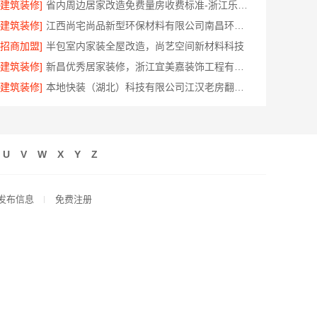
[建筑装修]
省内周边居家改造免费量房收费标准-浙江乐享新材料有限公司
[建筑装修]
江西尚宅尚品新型环保材料有限公司南昌环保全屋定制价格
[招商加盟]
半包室内家装全屋改造，尚艺空间新材料科技
[建筑装修]
新昌优秀居家装修，浙江宜美嘉装饰工程有限公司专业打造
[建筑装修]
本地快装（湖北）科技有限公司江汉老房翻新省心家装，一口价透明
U
V
W
X
Y
Z
发布信息
免费注册