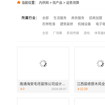
大连考研辅导班
当前位置：
内供网
>
找产品
>
运势测算
推荐
推荐
推荐
所属行业：
全部
生活服务
商务服务
招商加盟
嘉兴美居乐：
推荐
农林牧渔
建筑装修
机械设备
电子
全部
广场舞
影视传媒
游戏
体育器
南通海安毛坯装饰公司设计南通宏域全宅装饰建材有限公司
￥0
￥12.29
2026-08-07