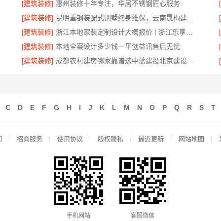
[建筑装修]
惠州装修十年专注，华居不锈钢匠心服务
[建筑装修]
昆明重钢装配式别墅终身维保，云南晟构建筑建材有限公司全程守护
[建筑装修]
浙江本地家装定制设计大概报价 | 浙江乐享新材料有限公司
[建筑装修]
本地全案设计多少钱一平创益讯售后无忧
[建筑装修]
成都农村建房哪家靠谱选中蓝建投北京建设有限公司四川
C
D
E
F
G
H
I
J
K
L
M
N
O
P
Q
R
S
T
们
招商服务
使用协议
版权隐私
最近更新
网站地图
手机网站
客服微信