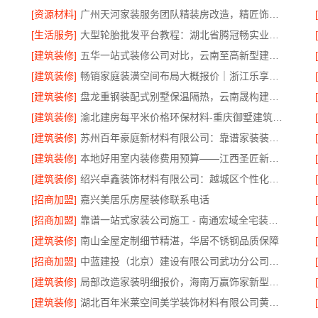
[资源材料]
广州天河家装服务团队精装房改造，精匠饰家专业定制
[生活服务]
大型轮胎批发平台教程：湖北省腾冠畅实业贸易有限公司指南
[建筑装修]
五华一站式装修公司对比，云南至高新型建材有限公司领先
[建筑装修]
畅销家庭装潢空间布局大概报价｜浙江乐享新材料有限公司
[建筑装修]
盘龙重钢装配式别墅保温隔热，云南晟构建筑建材有限公司打造
[建筑装修]
渝北建房每平米价格环保材料-重庆御墅建筑材料有限公司
[建筑装修]
苏州百年豪庭新材料有限公司：靠谱家装装修拎包入住费用
[建筑装修]
本地好用室内装修费用预算——江西圣匠新型环保材料有限公司
[建筑装修]
绍兴卓鑫装饰材料有限公司：越城区个性化家装质量保障
[招商加盟]
嘉兴美居乐房屋装修联系电话
[招商加盟]
靠谱一站式家装公司施工 - 南通宏域全宅装饰建材有限公司
[建筑装修]
南山全屋定制细节精湛，华居不锈钢品质保障
[招商加盟]
中蓝建投（北京）建设有限公司武功分公司厨房半包装修北欧风
[建筑装修]
局部改造家装明细报价，海南万赢饰家新型建筑材料有限公司
[建筑装修]
湖北百年米莱空间美学装饰材料有限公司黄石专业空间设计一站式服务