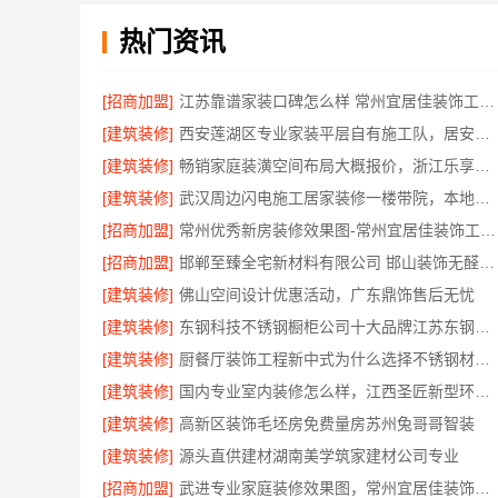
热门资讯
[招商加盟]
江苏靠谱家装口碑怎么样 常州宜居佳装饰工程有限公司
[建筑装修]
西安莲湖区专业家装平层自有施工队，居安天成建筑工程有限责任公司
[建筑装修]
畅销家庭装潢空间布局大概报价，浙江乐享新材料有限公司透明报价
[建筑装修]
武汉周边闪电施工居家装修一楼带院，本地快装（湖北）科技有限公司
[招商加盟]
常州优秀新房装修效果图-常州宜居佳装饰工程有限公司
[招商加盟]
邯郸至臻全宅新材料有限公司 邯山装饰无醛添加
[建筑装修]
佛山空间设计优惠活动，广东鼎饰售后无忧
[建筑装修]
东钢科技不锈钢橱柜公司十大品牌江苏东钢金属科技有限公司
[建筑装修]
厨餐厅装饰工程新中式为什么选择不锈钢材质——江苏东钢金属家居
[建筑装修]
国内专业室内装修怎么样，江西圣匠新型环保材料有限公司
[建筑装修]
高新区装饰毛坯房免费量房苏州兔哥哥智装
[建筑装修]
源头直供建材湖南美学筑家建材公司专业
[招商加盟]
武进专业家庭装修效果图，常州宜居佳装饰彰显品质