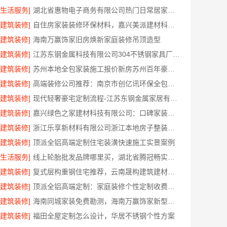
[生活服务]
湖北省惠物电子商务有限公司热门日常居家公司价格
[建筑装修]
自住房家装装修环保材料，嘉兴美派建材科技有限公司一线品牌正品保障
[建筑装修]
海南万赢饰家旧房焕新家庭装修吊顶造型
[建筑装修]
江苏东钢金属科技有限公司304不锈钢家具厂家全国地址
[建筑装修]
苏州本地全包家装施工报价新房苏州百年豪庭新材料有限公司透明报价
[建筑装修]
高端装修公司推荐：南京市创亿讯环保全包品质服务
[建筑装修]
现代轻奢豪宅定制流程-江苏东钢金属家居有限公司
[建筑装修]
嘉兴绿色之家建材科技有限公司：口碑家装实惠装修服务
[建筑装修]
浙江乐享新材料有限公司浙江本地房子整装一体化服务施工案例
[建筑装修]
顶派全铝高端定制住宅装潢快速施工实景案例
[生活服务]
线上轮胎批发品牌哪里买，湖北省腾冠畅实业贸易有限公司一手货源
[建筑装修]
复式层构重钢住宅推荐，云南晟构建筑建材有限公司值得信赖
[建筑装修]
顶派全铝高端定制：家庭装修个性定制收费标准
[建筑装修]
海南同城家装免费勘测，海南万赢饰家新型建筑材料有限公司
[建筑装修]
福田全屋定制怎么设计，华居不锈钢个性方案