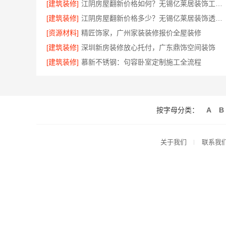
[建筑装修]
江阴房屋翻新价格如何？无锡亿莱居装饰工程材料有限公司为您解析
[建筑装修]
江阴房屋翻新价格多少？无锡亿莱居装饰透明预算
[资源材料]
精匠饰家，广州家装装修报价全屋装修
[建筑装修]
深圳新房装修放心托付，广东鼎饰空间装饰
[建筑装修]
慕新不锈钢：句容卧室定制施工全流程
按字母分类：
A
B
关于我们
联系我