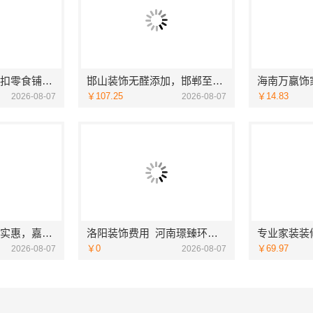
社区线下实体硬折扣零食铺，河南零百味供应链有限公司全域盈利
邯山装饰无醛添加，邯郸至臻全宅新材料有限公司守护家人健康
￥107.25
￥14.83
2026-08-07
2026-08-07
同城口碑家装机构实惠，嘉兴绿色之家建材科技有限公司
洛阳装饰费用_河南璟臻环保建材有限公司透明报价无隐形消费
￥0
￥69.97
2026-08-07
2026-08-07