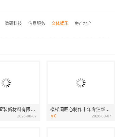
居不锈钢稳固又美观
江苏东钢金属科技有限公司全屋不锈钢定制生产商
湖北省惠物电子商务有限公司：2025母婴用品平台优缺点测评
数码科技
信息服务
文体娱乐
房产地产
城西家庭装修哪里买？浙江宜美嘉装饰工程有限公司
苏州兔哥哥智装新材料有限公司高性价比旧房翻新案例
楼梯间匠心制作十年专注华居不锈钢稳固又美观
￥0
2026-08-07
2026-08-07