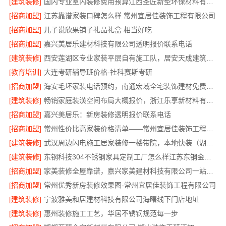
[建筑装修]
国内专业室内装修费用预算江西圣匠新型环保材料有限公司
[招商加盟]
江苏靠谱家装口碑怎么样 常州宜居佳装饰工程有限公司
[招商加盟]
儿子说欣果铺子礼品礼盒 相当好吃
[招商加盟]
嘉兴美居乐建材科技有限公司透明报价联系电话
[建筑装修]
西安莲湖区专业家装平层自有施工队，居安天成建筑工程有限责任公司
[教育培训]
大连考研辅导班价格-社科赛斯考研
[招商加盟]
海安毛坯家装电话预约，南通宏域全宅装饰建材免费设计
[建筑装修]
畅销家庭装潢空间布局大概报价，浙江乐享新材料有限公司透明报价
[招商加盟]
嘉兴美居乐：新房装修透明报价联系电话
[招商加盟]
常州性价比高家装价格清单——常州宜居佳装饰工程有限公司分享
[建筑装修]
武汉周边闪电施工居家装修一楼带院，本地快装（湖北）科技有限公司
[建筑装修]
东钢科技304不锈钢家具定制工厂怎么样江苏东钢金属科技有限公司
[招商加盟]
家美装修全屋靠谱，嘉兴家美建材科技有限公司一站式省心
[招商加盟]
常州优秀新房装修效果图-常州宜居佳装饰工程有限公司
[建筑装修]
宁波雅美和居建材科技有限公司海曙线下门店地址
[建筑装修]
惠州装修施工工艺，华居不锈钢规范每一步