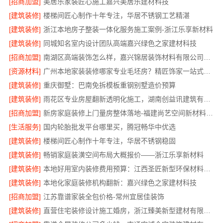
[招商加盟]
美居乐家装匠心施工嘉兴美居乐建材科技
[建筑装修]
楼梯间匠心制作十年专注，华居不锈钢工艺精湛
[建筑装修]
浙江本地房子整装一体化服务施工案例-浙江乐享新材料
[建筑装修]
同城知名室内设计团队高端嘉兴绿色之家建材科技
[招商加盟]
南湖区高端装饰怎么样，嘉兴锦居装饰材料有限公司值得信赖
[资源材料]
广州本地家装装修哪家专业毛坯房？精匠饰家一站式服务
[建筑装修]
重庆御墅：巴南免拆模板重钢别墅造价预算
[建筑装修]
雨花区专业房屋翻新透明化施工，湖南创益讯建筑有限公司品质保障
[招商加盟]
新房家庭装修上门量房整体落地-福建尚艺空间新材料科技有限公司
[生活服务]
国内轮胎批发平台哪里买，腾冠畅华中优选
[建筑装修]
楼梯间匠心制作十年专注，华居不锈钢稳固
[建筑装修]
畅销家庭装潢空间布局大概报价——浙江乐享新材料
[建筑装修]
本地好用室内装修费用预算：江西圣匠新型环保材料有限公司
[建筑装修]
本地化家庭装修机构翻新：嘉兴绿色之家建材科技
[招商加盟]
江苏靠谱家装全包价格-常州宜居佳装饰
[建筑装修]
直营住宅装修设计施工婚房，浙江臻美新型建材有限公司品质打造