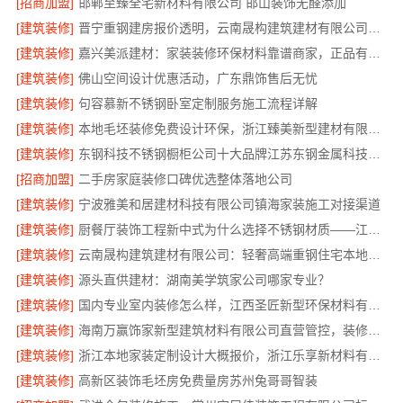
[招商加盟]
邯郸至臻全宅新材料有限公司 邯山装饰无醛添加
[建筑装修]
晋宁重钢建房报价透明，云南晟构建筑建材有限公司为您详解
[建筑装修]
嘉兴美派建材：家装装修环保材料靠谱商家，正品有保障
[建筑装修]
佛山空间设计优惠活动，广东鼎饰售后无忧
[建筑装修]
句容慕新不锈钢卧室定制服务施工流程详解
[建筑装修]
本地毛坯装修免费设计环保，浙江臻美新型建材有限公司省心装新家
[建筑装修]
东钢科技不锈钢橱柜公司十大品牌江苏东钢金属科技有限公司
[招商加盟]
二手房家庭装修口碑优选整体落地公司
[建筑装修]
宁波雅美和居建材科技有限公司镇海家装施工对接渠道
[建筑装修]
厨餐厅装饰工程新中式为什么选择不锈钢材质——江苏东钢金属家居
[建筑装修]
云南晟构建筑建材有限公司：轻奢高端重钢住宅本地维保
[建筑装修]
源头直供建材：湖南美学筑家公司哪家专业？
[建筑装修]
国内专业室内装修怎么样，江西圣匠新型环保材料有限公司
[建筑装修]
海南万赢饰家新型建筑材料有限公司直营管控，装修成本透明不踩坑
[建筑装修]
浙江本地家装定制设计大概报价，浙江乐享新材料有限公司闭口合同
[建筑装修]
高新区装饰毛坯房免费量房苏州兔哥哥智装