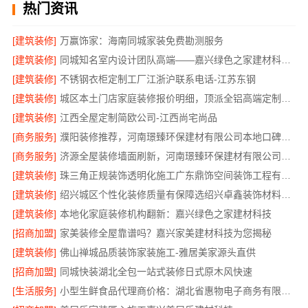
热门资讯
[建筑装修]
万赢饰家：海南同城家装免费勘测服务
[建筑装修]
同城知名室内设计团队高端——嘉兴绿色之家建材科技有限公司
[建筑装修]
不锈钢衣柜定制工厂江浙沪联系电话-江苏东钢
[建筑装修]
城区本土门店家庭装修报价明细，顶派全铝高端定制为您呈现
[建筑装修]
江西全屋定制简欧公司-江西尚宅尚品
[商务服务]
濮阳装修推荐，河南璟臻环保建材有限公司本地口碑保障
[商务服务]
济源全屋装修墙面刷新，河南璟臻环保建材有限公司环保施工
[建筑装修]
珠三角正规装饰透明化施工广东鼎饰空间装饰工程有限公司
[建筑装修]
绍兴城区个性化装修质量有保障选绍兴卓鑫装饰材料有限公司
[建筑装修]
本地化家庭装修机构翻新：嘉兴绿色之家建材科技
[招商加盟]
家美装修全屋靠谱吗？嘉兴家美建材科技为您揭秘
[建筑装修]
佛山禅城品质装饰家装施工-雅居美家源头直供
[招商加盟]
同城快装湖北全包一站式装修日式原木风快速
[生活服务]
小型生鲜食品代理商价格：湖北省惠物电子商务有限公司