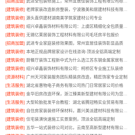
[招商加盟]
武进全包装修施工，常州宜居佳装饰工程有限公司标准化管控
[建筑装修]
老牌家装改造新房整装，宁波雅美和居建材科技有限公司
[建筑装修]
源头直供建材湖南美学筑家建材公司专业
[建筑装修]
绍兴卓鑫装饰材料有限公司：上虞区精细化全包质量有保障
[建筑装修]
无锡亿莱居装饰工程材料有限公司毛坯房半包报价
[招商加盟]
武进专业家庭装修效果图，常州宜居佳装饰彰显品质
[建筑装修]
本地正规品牌居家设计在线咨询-顶派全铝高端定制
[建筑装修]
厨餐厅装饰工程新中式为什么选江苏东钢金属家居有限公司
[建筑装修]
绍兴卓鑫装饰材料有限公司：柯桥区专业施工队装修
[资源材料]
广州天河家装服务团队精装房改造，精匠饰家专业定制
[生活服务]
湖北省惠物电子商务有限公司热门日常居家公司价格
[建筑装修]
金华旧房改造环保，浙江臻美新型建材有限公司为您把关
[生活服务]
大型轮胎批发平台教程：湖北省腾冠畅实业贸易有限公司指南
[建筑装修]
自住房家装装修环保材料，嘉兴美派建材科技有限公司一线品牌正品保障
[建筑装修]
住宅装潢快速施工实景案例，顶派全铝高端定制
[建筑装修]
五华一站式装修公司对比，云南至高新型建材有限公司领先