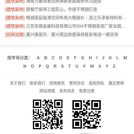
[建筑装修]
海南万赢饰家旧房焕新家庭装修吊顶造型
[建筑装修]
厨餐厅装饰工程匠心，华居不锈钢打造
[建筑装修]
畅销家庭装潢空间布局大概报价｜浙江乐享新材料有限公司
[建筑装修]
江苏东钢金属科技有限公司304不锈钢家具厂家全国地址
[招商加盟]
嘉兴美居乐：嘉兴周边房屋装修联系电话一键咨询
按字母分类：
A
B
C
D
E
F
G
H
I
J
K
L
M
N
O
P
Q
R
S
T
U
V
W
X
Y
Z
关于我们
联系我们
招商服务
使用协议
版权隐私
最近更新
网站地图
发布信息
免费注册