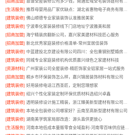
[招商加盟]
靠谱全屋装修公司多少钱，南通宏域全宅装饰建材有限公司
[生活服务]
推荐母婴用品厂家优缺点：湖北省惠物电子商务有限公司
[建筑装修]
佛山顺德专业家装装饰认准雅居美家
[建筑装修]
宁波奉化家装装修线下门店地址宁波雅美和居
[招商加盟]
海宁精装房翻新公司，嘉兴家美建材科技匠心服务
[招商加盟]
新北优秀家庭装修价格清单-常州宜居佳装饰
[建筑装修]
中蓝建投北京建设有限公司四川：全包重钢别墅婚房布置
[建筑装修]
同城专业家庭装修机构优质嘉兴绿色之家建材科技
[资源材料]
广州家装公司全屋装修-精匠饰家全铝家居一站式服务
[招商加盟]
桐乡市环保装饰怎么样，嘉兴锦居装饰材料有限公司
[建筑装修]
好用装修电话江西圣匠，定制您理想家
[建筑装修]
绍兴个性化家装定制环保优质材料选绍兴卓鑫
[建筑装修]
透明装修设计施工精装，浙江臻美新型建材有限公司无增项
[建筑装修]
本地全包装修公司哪家好？云南至高新型建材有限公司
[建筑装修]
湖南美学筑家局部改造：源头直供更放心
[生活服务]
河南本地低成本量贩零食全域盈利-河南零百味供应链有限公司