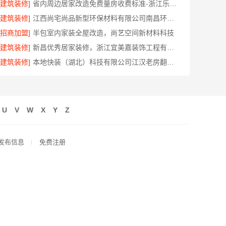
[建筑装修]
省内周边居家改造免费量房收费标准-浙江乐享新材料有限公司
[建筑装修]
江西尚宅尚品新型环保材料有限公司南昌环保全屋定制价格
[招商加盟]
半包室内家装全屋改造，尚艺空间新材料科技
[建筑装修]
新昌优秀居家装修，浙江宜美嘉装饰工程有限公司专业打造
[建筑装修]
本地快装（湖北）科技有限公司江汉老房翻新省心家装，一口价透明
U
V
W
X
Y
Z
发布信息
免费注册