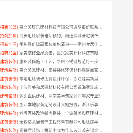
[招商加盟]
嘉兴美居乐建材科技有限公司透明报价联系电话
[招商加盟]
海安毛坯家装电话预约，南通宏域全宅装饰建材免费设计
[招商加盟]
常州性价比高家装价格清单——常州宜居佳装饰工程有限公司分享
[招商加盟]
家美装修全屋靠谱，嘉兴家美建材科技有限公司一站式省心
[建筑装修]
惠州装修施工工艺，华居不锈钢规范每一步
[建筑装修]
嘉兴美派建材：家装装修环保材料靠谱商家，正品有保障
[建筑装修]
本地毛坯装修免费设计环保，浙江臻美新型建材有限公司省心装新家
[建筑装修]
宁波雅美和居建材科技有限公司镇海家装施工对接渠道
[建筑装修]
源头直供建材：湖南美学筑家公司哪家专业？
[建筑装修]
浙江本地家装定制设计大概报价，浙江乐享新材料有限公司闭口合同
[建筑装修]
老牌家装改造新房整装，宁波雅美和居建材科技有限公司
[建筑装修]
无锡亿莱居装饰工程材料有限公司毛坯房半包报价
[建筑装修]
厨餐厅装饰工程新中式为什么选江苏东钢金属家居有限公司