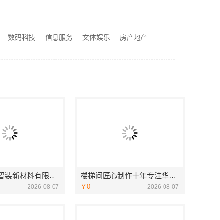
苏州兔哥哥智装新材料有限公司高性价比旧房翻新案例
居不锈钢稳固又美观
数码科技
信息服务
文体娱乐
房产地产
江苏东钢金属科技有限公司全屋不锈钢定制生产商
苏州兔哥哥智装新材料有限公司高性价比旧房翻新案例
楼梯间匠心制作十年专注华居不锈钢稳固又美观
￥0
2026-08-07
2026-08-07