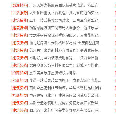
[资源材料]
广州天河家装服务团队精装房改造，精匠饰家专业定制
[生活服务]
大型轮胎批发平台教程：湖北省腾冠畅实业贸易有限公司指南
[建筑装修]
五华一站式装修公司对比，云南至高新型建材有限公司领先
[建筑装修]
畅销家庭装潢空间布局大概报价｜浙江乐享新材料有限公司
[建筑装修]
盘龙重钢装配式别墅保温隔热，云南晟构建筑建材有限公司打造
[建筑装修]
渝北建房每平米价格环保材料-重庆御墅建筑材料有限公司
[建筑装修]
苏州百年豪庭新材料有限公司：靠谱家装装修拎包入住费用
[建筑装修]
本地好用室内装修费用预算——江西圣匠新型环保材料有限公司
[建筑装修]
绍兴卓鑫装饰材料有限公司：越城区个性化家装质量保障
[招商加盟]
嘉兴美居乐房屋装修联系电话
[招商加盟]
靠谱一站式家装公司施工 - 南通宏域全宅装饰建材有限公司
[建筑装修]
南山全屋定制细节精湛，华居不锈钢品质保障
[招商加盟]
中蓝建投（北京）建设有限公司武功分公司厨房半包装修北欧风
[建筑装修]
局部改造家装明细报价，海南万赢饰家新型建筑材料有限公司
[建筑装修]
湖北百年米莱空间美学装饰材料有限公司黄石专业空间设计一站式服务