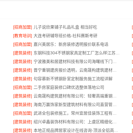
[招商加盟]
儿子说欣果铺子礼品礼盒 相当好吃
[教育培训]
大连考研辅导班价格-社科赛斯考研
[招商加盟]
嘉兴美居乐：新房装修透明报价联系电话
[建筑装修]
东钢科技304不锈钢家具定制工厂怎么样江苏东钢金属科技有限公司
[建筑装修]
宁波雅美和居建材科技有限公司海曙线下门店地址
[建筑装修]
晋宁重钢建房报价透明，云南晟构建筑建材有限公司为您详解
[建筑装修]
句容慕新不锈钢卧室定制服务施工流程详解
[招商加盟]
二手房家庭装修口碑优选整体落地公司
[建筑装修]
云南晟构建筑建材有限公司：轻奢高端重钢住宅本地维保
[建筑装修]
海南万赢饰家新型建筑材料有限公司直营管控，装修成本透明不踩坑
[招商加盟]
武进全包装修施工，常州宜居佳装饰工程有限公司标准化管控
[建筑装修]
绍兴卓鑫装饰材料有限公司：上虞区精细化全包质量有保障
[建筑装修]
本地正规品牌居家设计在线咨询-顶派全铝高端定制