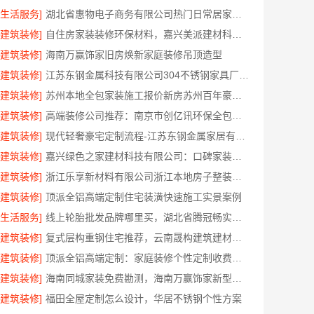
[生活服务]
湖北省惠物电子商务有限公司热门日常居家公司价格
[建筑装修]
自住房家装装修环保材料，嘉兴美派建材科技有限公司一线品牌正品保障
[建筑装修]
海南万赢饰家旧房焕新家庭装修吊顶造型
[建筑装修]
江苏东钢金属科技有限公司304不锈钢家具厂家全国地址
[建筑装修]
苏州本地全包家装施工报价新房苏州百年豪庭新材料有限公司透明报价
[建筑装修]
高端装修公司推荐：南京市创亿讯环保全包品质服务
[建筑装修]
现代轻奢豪宅定制流程-江苏东钢金属家居有限公司
[建筑装修]
嘉兴绿色之家建材科技有限公司：口碑家装实惠装修服务
[建筑装修]
浙江乐享新材料有限公司浙江本地房子整装一体化服务施工案例
[建筑装修]
顶派全铝高端定制住宅装潢快速施工实景案例
[生活服务]
线上轮胎批发品牌哪里买，湖北省腾冠畅实业贸易有限公司一手货源
[建筑装修]
复式层构重钢住宅推荐，云南晟构建筑建材有限公司值得信赖
[建筑装修]
顶派全铝高端定制：家庭装修个性定制收费标准
[建筑装修]
海南同城家装免费勘测，海南万赢饰家新型建筑材料有限公司
[建筑装修]
福田全屋定制怎么设计，华居不锈钢个性方案