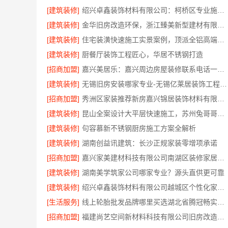
[建筑装修]
绍兴卓鑫装饰材料有限公司：柯桥区专业施工队装修
[建筑装修]
金华旧房改造环保，浙江臻美新型建材有限公司为您把关
[建筑装修]
住宅装潢快速施工实景案例，顶派全铝高端定制
[建筑装修]
厨餐厅装饰工程匠心，华居不锈钢打造
[招商加盟]
嘉兴美居乐：嘉兴周边房屋装修联系电话一键咨询
[建筑装修]
无锡旧房安装哪家专业-无锡亿莱居装饰工程材料有限公司
[招商加盟]
秀洲区家装推荐新房嘉兴锦居装饰材料有限公司
[建筑装修]
昆山全案设计大平层快速施工，苏州兔哥哥智装新材料有限公司高效交付
[建筑装修]
句容慕新不锈钢厨房施工方案全解析
[建筑装修]
湖南创益讯建筑：长沙正规家装零增项承诺
[招商加盟]
嘉兴家美建材科技有限公司南湖区装修家居专业放心
[建筑装修]
湖南美学筑家公司哪家专业？源头直供更可靠
[建筑装修]
绍兴卓鑫装饰材料有限公司越城区个性化家装质量有保障
[生活服务]
线上轮胎批发品牌哪里买选湖北省腾冠畅实业贸易有限公司
[招商加盟]
福建尚艺空间新材料科技有限公司旧房改造自有工厂落地