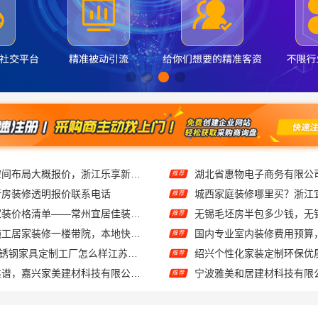
畅销家庭装潢空间布局大概报价，浙江乐享新材料有限公司透明报价
推荐
新房装修透明报价联系电话
推荐
常州性价比高家装价格清单——常州宜居佳装饰工程有限公司分享
推荐
武汉周边闪电施工居家装修一楼带院，本地快装（湖北）科技有限公司
推荐
东钢科技304不锈钢家具定制工厂怎么样江苏东钢金属科技有限公司
推荐
家美装修全屋靠谱，嘉兴家美建材科技有限公司一站式省心
推荐
江苏靠谱家装口碑怎么样 常州宜居佳装饰工程有限公司
推荐
礼品礼盒 相当好吃
推荐
材科技有限公司透明报价联系电话
推荐