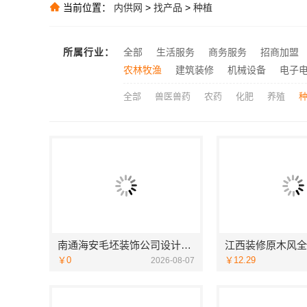
当前位置：
内供网
>
找产品
>
种植
推荐
大连考研辅导班
推荐
所属行业：
全部
生活服务
商务服务
招商加盟
推荐
农林牧渔
建筑装修
机械设备
电子
全部
兽医兽药
农药
化肥
养殖
南通海安毛坯装饰公司设计南通宏域全宅装饰建材有限公司
￥0
￥12.29
2026-08-07