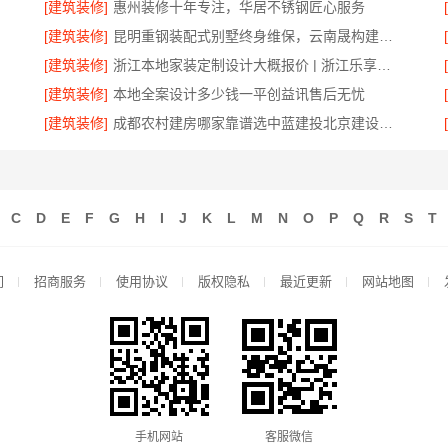
[建筑装修]
惠州装修十年专注，华居不锈钢匠心服务
[建筑装修]
昆明重钢装配式别墅终身维保，云南晟构建筑建材有限公司全程守护
[建筑装修]
浙江本地家装定制设计大概报价 | 浙江乐享新材料有限公司
[建筑装修]
本地全案设计多少钱一平创益讯售后无忧
[建筑装修]
成都农村建房哪家靠谱选中蓝建投北京建设有限公司四川
C
D
E
F
G
H
I
J
K
L
M
N
O
P
Q
R
S
T
们
招商服务
使用协议
版权隐私
最近更新
网站地图
手机网站
客服微信