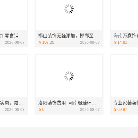
社区线下实体硬折扣零食铺，河南零百味供应链有限公司全域盈利
邯山装饰无醛添加，邯郸至臻全宅新材料有限公司守护家人健康
￥107.25
￥14.83
2026-08-07
2026-08-07
同城口碑家装机构实惠，嘉兴绿色之家建材科技有限公司
洛阳装饰费用_河南璟臻环保建材有限公司透明报价无隐形消费
￥0
￥69.97
2026-08-07
2026-08-07