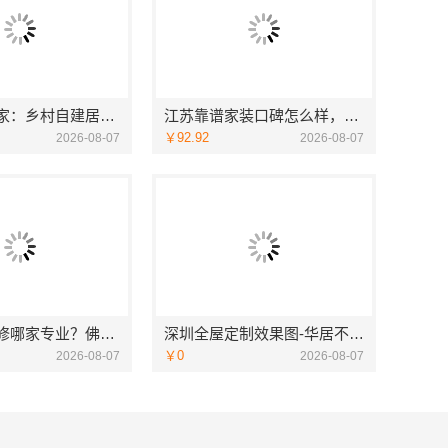
海南万赢饰家：乡村自建居室水电规整
江苏靠谱家装口碑怎么样，宜居佳装饰匠心品质
￥92.92
2026-08-07
2026-08-07
专业家装装修哪家专业？佛山市雅居美家装饰全流程标准化管控
深圳全屋定制效果图-华居不锈钢
￥0
2026-08-07
2026-08-07