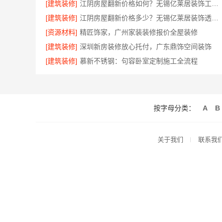
[建筑装修]
江阴房屋翻新价格如何？无锡亿莱居装饰工程材料有限公司为您解析
[建筑装修]
江阴房屋翻新价格多少？无锡亿莱居装饰透明预算
[资源材料]
精匠饰家，广州家装装修报价全屋装修
[建筑装修]
深圳新房装修放心托付，广东鼎饰空间装饰
[建筑装修]
慕新不锈钢：句容卧室定制施工全流程
按字母分类：
A
B
关于我们
联系我