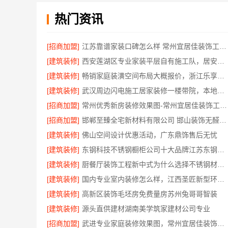
热门资讯
[招商加盟]
江苏靠谱家装口碑怎么样 常州宜居佳装饰工程有限公司
[建筑装修]
西安莲湖区专业家装平层自有施工队，居安天成建筑工程有限责任公司
[建筑装修]
畅销家庭装潢空间布局大概报价，浙江乐享新材料有限公司透明报价
[建筑装修]
武汉周边闪电施工居家装修一楼带院，本地快装（湖北）科技有限公司
[招商加盟]
常州优秀新房装修效果图-常州宜居佳装饰工程有限公司
[招商加盟]
邯郸至臻全宅新材料有限公司 邯山装饰无醛添加
[建筑装修]
佛山空间设计优惠活动，广东鼎饰售后无忧
[建筑装修]
东钢科技不锈钢橱柜公司十大品牌江苏东钢金属科技有限公司
[建筑装修]
厨餐厅装饰工程新中式为什么选择不锈钢材质——江苏东钢金属家居
[建筑装修]
国内专业室内装修怎么样，江西圣匠新型环保材料有限公司
[建筑装修]
高新区装饰毛坯房免费量房苏州兔哥哥智装
[建筑装修]
源头直供建材湖南美学筑家建材公司专业
[招商加盟]
武进专业家庭装修效果图，常州宜居佳装饰彰显品质