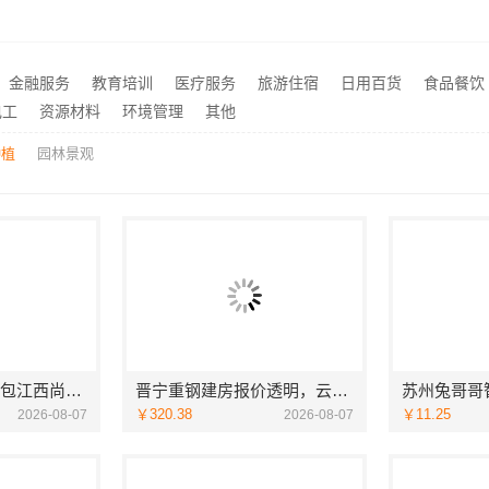
西安莲湖区专业家装平层自有施工队，居安天成建筑工程有限责任公司
推荐
价格-社科赛斯考研
楼梯间匠心制作十年专注华
推荐
金融服务
教育培训
医疗服务
旅游住宿
日用百货
食品餐饮
海安毛坯家装电话预约，南通宏域全宅装饰建材免费设计
推荐
电工
资源材料
环境管理
其他
种植
园林景观
江西装修原木风全包江西尚宅尚品新型环保材料有限公司
晋宁重钢建房报价透明，云南晟构建筑建材有限公司为您服务
￥320.38
￥11.25
2026-08-07
2026-08-07