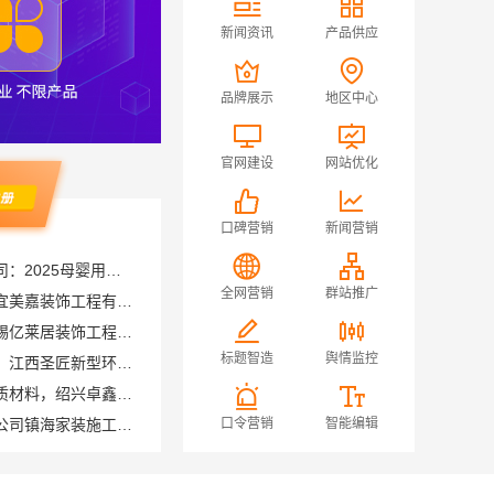
新闻资讯
产品供应
品牌展示
地区中心
官网建设
网站优化
口碑营销
新闻营销
湖北省惠物电子商务有限公司：2025母婴用品平台优缺点测评
城西家庭装修哪里买？浙江宜美嘉装饰工程有限公司
全网营销
群站推广
无锡毛坯房半包多少钱，无锡亿莱居装饰工程材料有限公司
国内专业室内装修费用预算，江西圣匠新型环保材料有限公司
标题智造
舆情监控
绍兴个性化家装定制环保优质材料，绍兴卓鑫装饰材料有限公司
宁波雅美和居建材科技有限公司镇海家装施工对接渠道
口令营销
智能编辑
南通海安毛坯装饰公司设计南通宏域全宅装饰建材有限公司
江西装修原木风全包江西尚宅尚品新型环保材料有限公司
晋宁重钢建房报价透明，云南晟构建筑建材有限公司为您服务