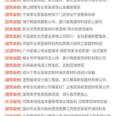
[生活服务]
推荐母婴用品厂家优缺点：湖北省惠物电子商务有限公司
[建筑装修]
佛山顺德专业家装装饰认准雅居美家
[建筑装修]
宁波奉化家装装修线下门店地址宁波雅美和居
[招商加盟]
海宁精装房翻新公司，嘉兴家美建材科技匠心服务
[招商加盟]
新北优秀家庭装修价格清单-常州宜居佳装饰
[建筑装修]
中蓝建投北京建设有限公司四川：全包重钢别墅婚房布置
[建筑装修]
同城专业家庭装修机构优质嘉兴绿色之家建材科技
[资源材料]
广州家装公司全屋装修-精匠饰家全铝家居一站式服务
[招商加盟]
桐乡市环保装饰怎么样，嘉兴锦居装饰材料有限公司
[建筑装修]
好用装修电话江西圣匠，定制您理想家
[建筑装修]
绍兴个性化家装定制环保优质材料选绍兴卓鑫
[建筑装修]
透明装修设计施工精装，浙江臻美新型建材有限公司无增项
[建筑装修]
本地全包装修公司哪家好？云南至高新型建材有限公司
[建筑装修]
湖南美学筑家局部改造：源头直供更放心
[生活服务]
河南本地低成本量贩零食全域盈利-河南零百味供应链有限公司
[建筑装修]
国内专业室内装修费用预算江西圣匠新型环保材料有限公司