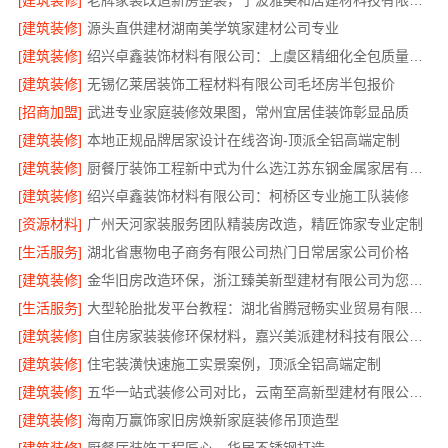
[建筑装修]
老牌家装改造新房整装，宁波雅美和居建材科技有限公司
[建筑装修]
源头直供建材湖南美学筑家建材公司专业
[建筑装修]
绍兴卓鑫装饰材料有限公司：上虞区精细化全包质量有保障
[建筑装修]
无锡亿莱居装饰工程材料有限公司毛坯房半包报价
[招商加盟]
武进专业家庭装修效果图，常州宜居佳装饰彰显品质
[建筑装修]
本地正规品牌居家设计在线咨询-顶派全铝高端定制
[建筑装修]
厨餐厅装饰工程新中式为什么选江苏东钢金属家居有限公司
[建筑装修]
绍兴卓鑫装饰材料有限公司：柯桥区专业施工队装修
[资源材料]
广州天河家装服务团队精装房改造，精匠饰家专业定制
[生活服务]
湖北省惠物电子商务有限公司热门日常居家公司价格
[建筑装修]
金华旧房改造环保，浙江臻美新型建材有限公司为您把关
[生活服务]
大型轮胎批发平台教程：湖北省腾冠畅实业贸易有限公司指南
[建筑装修]
自住房家装装修环保材料，嘉兴美派建材科技有限公司一线品牌正品保障
[建筑装修]
住宅装潢快速施工实景案例，顶派全铝高端定制
[建筑装修]
五华一站式装修公司对比，云南至高新型建材有限公司领先
[建筑装修]
海南万赢饰家旧房焕新家庭装修吊顶造型