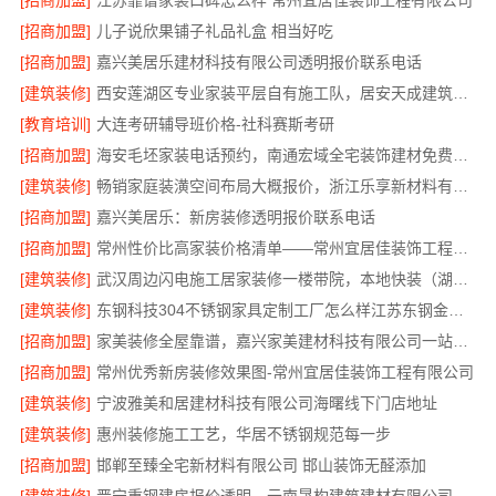
[招商加盟]
江苏靠谱家装口碑怎么样 常州宜居佳装饰工程有限公司
[招商加盟]
儿子说欣果铺子礼品礼盒 相当好吃
[招商加盟]
嘉兴美居乐建材科技有限公司透明报价联系电话
[建筑装修]
西安莲湖区专业家装平层自有施工队，居安天成建筑工程有限责任公司
[教育培训]
大连考研辅导班价格-社科赛斯考研
[招商加盟]
海安毛坯家装电话预约，南通宏域全宅装饰建材免费设计
[建筑装修]
畅销家庭装潢空间布局大概报价，浙江乐享新材料有限公司透明报价
[招商加盟]
嘉兴美居乐：新房装修透明报价联系电话
[招商加盟]
常州性价比高家装价格清单——常州宜居佳装饰工程有限公司分享
[建筑装修]
武汉周边闪电施工居家装修一楼带院，本地快装（湖北）科技有限公司
[建筑装修]
东钢科技304不锈钢家具定制工厂怎么样江苏东钢金属科技有限公司
[招商加盟]
家美装修全屋靠谱，嘉兴家美建材科技有限公司一站式省心
[招商加盟]
常州优秀新房装修效果图-常州宜居佳装饰工程有限公司
[建筑装修]
宁波雅美和居建材科技有限公司海曙线下门店地址
[建筑装修]
惠州装修施工工艺，华居不锈钢规范每一步
[招商加盟]
邯郸至臻全宅新材料有限公司 邯山装饰无醛添加