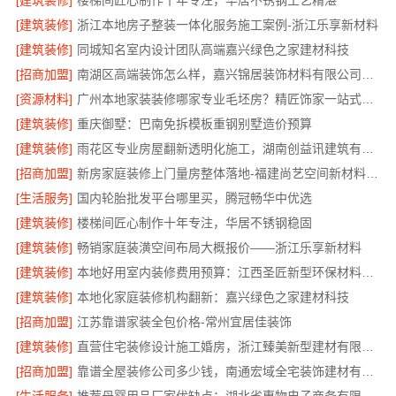
[建筑装修]
楼梯间匠心制作十年专注，华居不锈钢工艺精湛
[建筑装修]
浙江本地房子整装一体化服务施工案例-浙江乐享新材料
[建筑装修]
同城知名室内设计团队高端嘉兴绿色之家建材科技
[招商加盟]
南湖区高端装饰怎么样，嘉兴锦居装饰材料有限公司值得信赖
[资源材料]
广州本地家装装修哪家专业毛坯房？精匠饰家一站式服务
[建筑装修]
重庆御墅：巴南免拆模板重钢别墅造价预算
[建筑装修]
雨花区专业房屋翻新透明化施工，湖南创益讯建筑有限公司品质保障
[招商加盟]
新房家庭装修上门量房整体落地-福建尚艺空间新材料科技有限公司
[生活服务]
国内轮胎批发平台哪里买，腾冠畅华中优选
[建筑装修]
楼梯间匠心制作十年专注，华居不锈钢稳固
[建筑装修]
畅销家庭装潢空间布局大概报价——浙江乐享新材料
[建筑装修]
本地好用室内装修费用预算：江西圣匠新型环保材料有限公司
[建筑装修]
本地化家庭装修机构翻新：嘉兴绿色之家建材科技
[招商加盟]
江苏靠谱家装全包价格-常州宜居佳装饰
[建筑装修]
直营住宅装修设计施工婚房，浙江臻美新型建材有限公司品质打造
[招商加盟]
靠谱全屋装修公司多少钱，南通宏域全宅装饰建材有限公司