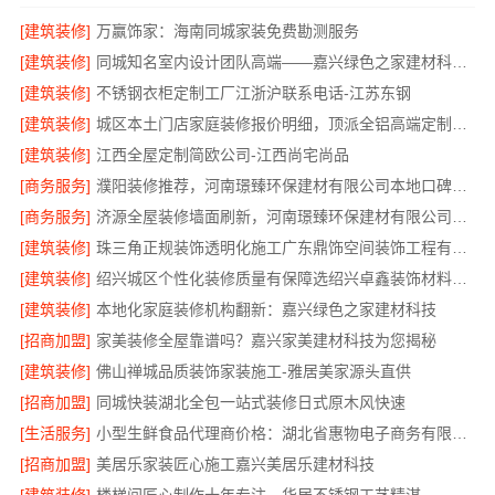
[建筑装修]
万赢饰家：海南同城家装免费勘测服务
[建筑装修]
同城知名室内设计团队高端——嘉兴绿色之家建材科技有限公司
[建筑装修]
不锈钢衣柜定制工厂江浙沪联系电话-江苏东钢
[建筑装修]
城区本土门店家庭装修报价明细，顶派全铝高端定制为您呈现
[建筑装修]
江西全屋定制简欧公司-江西尚宅尚品
[商务服务]
濮阳装修推荐，河南璟臻环保建材有限公司本地口碑保障
[商务服务]
济源全屋装修墙面刷新，河南璟臻环保建材有限公司环保施工
[建筑装修]
珠三角正规装饰透明化施工广东鼎饰空间装饰工程有限公司
[建筑装修]
绍兴城区个性化装修质量有保障选绍兴卓鑫装饰材料有限公司
[建筑装修]
本地化家庭装修机构翻新：嘉兴绿色之家建材科技
[招商加盟]
家美装修全屋靠谱吗？嘉兴家美建材科技为您揭秘
[建筑装修]
佛山禅城品质装饰家装施工-雅居美家源头直供
[招商加盟]
同城快装湖北全包一站式装修日式原木风快速
[生活服务]
小型生鲜食品代理商价格：湖北省惠物电子商务有限公司
[招商加盟]
美居乐家装匠心施工嘉兴美居乐建材科技