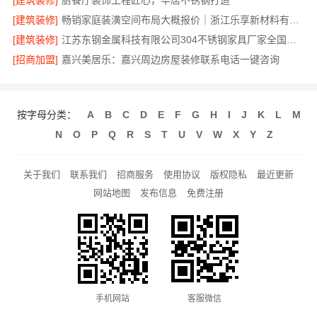
[建筑装修]
厨餐厅装饰工程匠心，华居不锈钢打造
[建筑装修]
畅销家庭装潢空间布局大概报价｜浙江乐享新材料有限公司
[建筑装修]
江苏东钢金属科技有限公司304不锈钢家具厂家全国地址
[招商加盟]
嘉兴美居乐：嘉兴周边房屋装修联系电话一键咨询
按字母分类：
A
B
C
D
E
F
G
H
I
J
K
L
M
N
O
P
Q
R
S
T
U
V
W
X
Y
Z
关于我们
联系我们
招商服务
使用协议
版权隐私
最近更新
网站地图
发布信息
免费注册
手机网站
客服微信