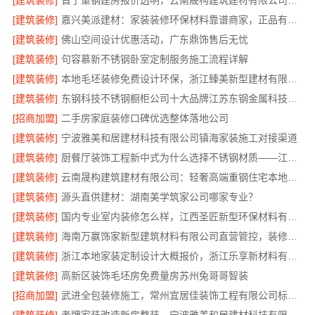
[建筑装修]
晋宁重钢建房报价透明，云南晟构建筑建材有限公司为您详解
[建筑装修]
嘉兴美派建材：家装装修环保材料靠谱商家，正品有保障
[建筑装修]
佛山空间设计优惠活动，广东鼎饰售后无忧
[建筑装修]
句容慕新不锈钢卧室定制服务施工流程详解
[建筑装修]
本地毛坯装修免费设计环保，浙江臻美新型建材有限公司省心装新家
[建筑装修]
东钢科技不锈钢橱柜公司十大品牌江苏东钢金属科技有限公司
[招商加盟]
二手房家庭装修口碑优选整体落地公司
[建筑装修]
宁波雅美和居建材科技有限公司镇海家装施工对接渠道
[建筑装修]
厨餐厅装饰工程新中式为什么选择不锈钢材质——江苏东钢金属家居
[建筑装修]
云南晟构建筑建材有限公司：轻奢高端重钢住宅本地维保
[建筑装修]
源头直供建材：湖南美学筑家公司哪家专业？
[建筑装修]
国内专业室内装修怎么样，江西圣匠新型环保材料有限公司
[建筑装修]
海南万赢饰家新型建筑材料有限公司直营管控，装修成本透明不踩坑
[建筑装修]
浙江本地家装定制设计大概报价，浙江乐享新材料有限公司闭口合同
[建筑装修]
高新区装饰毛坯房免费量房苏州兔哥哥智装
[招商加盟]
武进全包装修施工，常州宜居佳装饰工程有限公司标准化管控