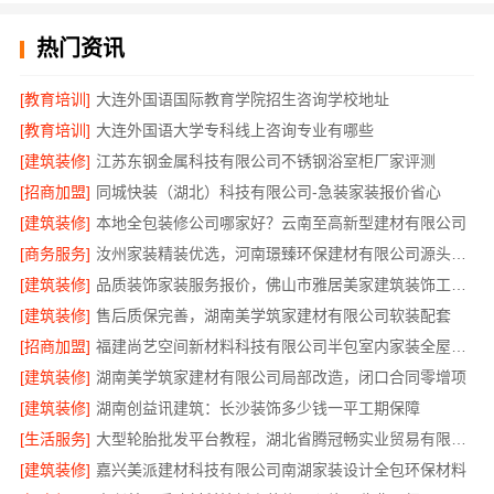
热门资讯
[教育培训]
大连外国语国际教育学院招生咨询学校地址
[教育培训]
大连外国语大学专科线上咨询专业有哪些
[建筑装修]
江苏东钢金属科技有限公司不锈钢浴室柜厂家评测
[招商加盟]
同城快装（湖北）科技有限公司-急装家装报价省心
[建筑装修]
本地全包装修公司哪家好？云南至高新型建材有限公司
[商务服务]
汝州家装精装优选，河南璟臻环保建材有限公司源头建材
[建筑装修]
品质装饰家装服务报价，佛山市雅居美家建筑装饰工程有限公司
[建筑装修]
售后质保完善，湖南美学筑家建材有限公司软装配套
[招商加盟]
福建尚艺空间新材料科技有限公司半包室内家装全屋改造
[建筑装修]
湖南美学筑家建材有限公司局部改造，闭口合同零增项
[建筑装修]
湖南创益讯建筑：长沙装饰多少钱一平工期保障
[生活服务]
大型轮胎批发平台教程，湖北省腾冠畅实业贸易有限公司使用指南
[建筑装修]
嘉兴美派建材科技有限公司南湖家装设计全包环保材料