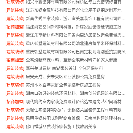
[建筑装修]
绍兴卓鑫装饰材料有限公司柯桥区专业靠谱装修自有施工队
[建筑装修]
江苏东钢金属科技有限公司兴化全屋不锈钢定制基地
[建筑装修]
新昌优秀居家装修，浙江宜美嘉装饰工程有限公司匠心打造温馨家
[招商加盟]
福建尚艺空间新材料科技，新房家庭装修硬装施工报价明细
[建筑装修]
浙江乐享新材料有限公司省内周边居家改造免费量房收费标准
[建筑装修]
重庆御墅建筑材料有限公司渝北建房每平米环保材料价格
[建筑装修]
重庆御墅建筑材料有限公司巴南定制现浇别墅抗震防风
[招商加盟]
全宅焕新环保材料，至臻全宅新材料守护家人健康
[建筑装修]
嘉兴美派建材 南湖家装设计 全包环保材料
[建筑装修]
居安天成西安未央区专业装修公寓免费量房
[建筑装修]
苏州本地百年豪庭全包家装新房施工报价
[建筑装修]
湖南口碑好的装修环保材料，湖南创益讯建筑有限公司匠心选材
[招商加盟]
现代简约室内家装免费设计价格选福建尚艺空间新材料科技有限公司
[建筑装修]
无锡住宅装饰哪家好，无锡亿莱居装饰工程材料有限公司是您的明智之选
[建筑装修]
昆明重钢装配式别墅终身维保，云南晟构建筑建材有限公司
[建筑装修]
佛山禅城品质装饰家装施工找雅居美家