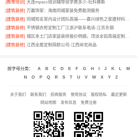
[教育培训]
大连mpacc培训辅导班学费多少-社科赛斯
[建筑装修]
万赢饰家：海南同城家装免费勘测服务
[建筑装修]
同城知名室内设计团队高端——嘉兴绿色之家建材科技有限公司
[建筑装修]
不锈钢衣柜定制工厂江浙沪联系电话-江苏东钢
[建筑装修]
城区本土门店家庭装修报价明细，顶派全铝高端定制为您呈现
[建筑装修]
江西全屋定制简欧公司-江西尚宅尚品
按字母分类：
A
B
C
D
E
F
G
H
I
J
K
L
M
N
O
P
Q
R
S
T
U
V
W
X
Y
Z
关于我们
联系我们
招商服务
使用协议
版权隐私
最近更新
网站地图
发布信息
免费注册