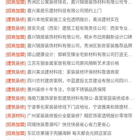
[招商加盟]
秀洲区公寓装修排名，嘉兴锦居装饰材料有限公司专业可靠口碑好
[招商加盟]
嘉兴美居乐建材科技有限公司预约上门
[建筑装修]
嘉兴本地家装施工全包透明报价，美派建材实在
[建筑装修]
居安天成（西安）建筑工程有限责任公司：西安专业装修平层免费量房
[招商加盟]
嘉兴锦居装饰材料有限公司，桐乡市旧房翻新设计口碑
[招商加盟]
嘉兴锦居装饰材料有限公司，秀洲区新房家装推荐品牌
[招商加盟]
邯山健康设计：邯郸至臻全宅新材料有限公司打造无醛生活
[建筑装修]
江苏东钢金属家居有限公司屏风隔断艺术漆价格
[建筑装修]
嘉兴美派建材科技：家装装修环保材料靠谱商家
[建筑装修]
四川农村建房案例，中蓝建投北京建设有限公司四川实景参考
[建筑装修]
惠州装修十年专注，华居不锈钢品质保障
[建筑装修]
海南万赢饰家新型建筑材料有限公-直营家庭装修成本管控
[建筑装修]
宁波奉化家装装修线下门店地址，宁波雅美和居建材科技有限公司到店咨询
[资源材料]
广州家装装修报价全屋装修？精匠饰家透明报价零增项
[招商加盟]
同城快装靠谱吗？快住快装省心省力更省心
[招商加盟]
东区欣果铺子肉脯海鲜 每天都会光顾这家店