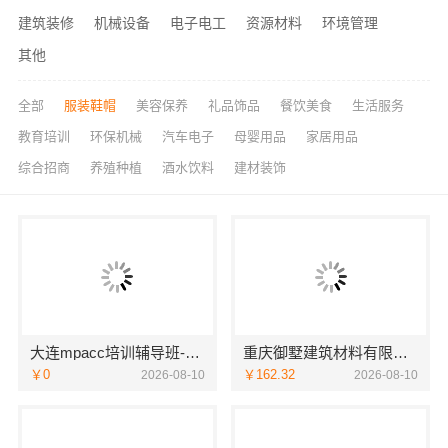
建筑装修
机械设备
电子电工
资源材料
环境管理
其他
全部
服装鞋帽
美容保养
礼品饰品
餐饮美食
生活服务
教育培训
环保机械
汽车电子
母婴用品
家居用品
综合招商
养殖种植
酒水饮料
建材装饰
大连mpacc培训辅导班-社科赛斯会计专硕考研五位一体循环教学
重庆御墅建筑材料有限公司周边区县装配式木模售后保障
￥0
￥162.32
2026-08-10
2026-08-10