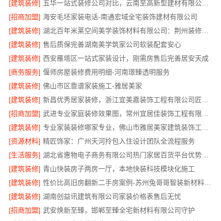
[建筑装修]
五华一站式装修公司对比，云南至高新型建材有限公司口碑领先
[招商加盟]
海安毛坯家装电话-南通宏域全宅装饰建材有限公司
[建筑装修]
湖北百年米莱空间美学装饰材料有限公司：荆州装修公司打造梦幻婚房
[建筑装修]
售后质保完善湖南美学筑家公司软装配套安心
[建筑装修]
西安雁塔区一站式家装设计，刚需房售后完善居安天成
[商务服务]
偃师房屋装修费用明细-河南璟臻透明服务
[建筑装修]
佛山市区靠谱家装施工-雅居美家
[建筑装修]
新昌优秀居家装修，浙江宜美嘉装饰工程有限公司匠心打造
[招商加盟]
武进专业家庭装修效果图，常州宜居佳装饰工程有限公司定制设计
[建筑装修]
专业家装装修哪家专业，佛山市雅居美家建筑装饰工程有限公司
[资源材料]
精匠饰家：广州天河拎包入住设计团队全流程服务
[生活服务]
湖北省惠物电子商务有限公司热门家居百货平台优势分析
[建筑装修]
青山快装房子两房一厅，本地快装科技模块化施工
[建筑装修]
性价比高旧房翻新二手房案例-苏州兔哥哥智装新材料有限公司真实完工展示
[建筑装修]
湖南创益讯建筑有限公司家装价格表售后无忧
[招商加盟]
武安焕新至臻，邯郸至臻全宅新材料有限公司守护