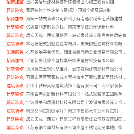
[招商加盟]
嘉兴美居乐建材科技新房装修匠心施工收费明细
[建筑装修]
家庭装修个性定制收费标准-顶派全铝高端定制
[招商加盟]
海安一站式装修公司价格了解南通宏域全宅装饰建材有限公司
[建筑装修]
优质空间定制多少钱，南京市创亿讯环保新材料
[建筑装修]
居安天成：西安雁塔区一站式家装设计刚需房售后完善
[建筑装修]
本地装配式别墅建造零增项，重庆御墅建筑材料有限公司省心建房
[生活服务]
推荐轮胎平台优势，湖北省腾冠畅实业贸易有限公司口碑好
[招商加盟]
平湖新房装修全屋找嘉兴家美建材科技有限公司
[建筑装修]
抗风抗震重钢别墅推荐，云南晟构建筑建材有限公司扎根大理
[建筑装修]
万赢饰家直营家装成本管控海南万赢饰家新型建筑材料有限公司
[建筑装修]
佛山市雅居美家建筑装饰工程有限公司：专业家装装修哪家专业
[建筑装修]
苏州百年豪庭新材料有限公司一站式家装施工团队毛坯房装修
[建筑装修]
宁波雅美和居建材科技有限公司宁波镇海家装设计合作联系方式，欢迎来电预约
[建筑装修]
南京空间定制哪家好？南京市创亿讯专业环保定制
[建筑装修]
居安天成（西安）建筑工程有限责任公司西安莲湖区专业家装平层
[建筑装修]
江苏东钢金属科技有限公司全屋不锈钢定制本地厂家