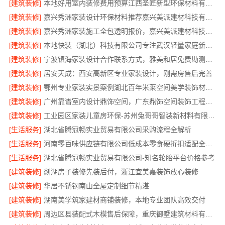
[建筑装修]
本地好用室内装修费用预算江西圣匠新型环保材料有限公司
[建筑装修]
嘉兴秀洲家装设计环保材料推荐嘉兴美派建材科技有限公司
[建筑装修]
嘉兴秀洲家装施工全包透明报价，嘉兴美派建材科技有限公司
[建筑装修]
本地快装（湖北）科技有限公司专注武汉轻量家庭新房装修
[建筑装修]
宁波镇海家装设计合作联系方式，雅美和居免费勘测方案
[建筑装修]
居安天成：西安高新区专业家装设计，刚需房售后完善
[建筑装修]
鄂州专业家装实景案例湖北百年米莱空间美学装饰材料有限公司
[建筑装修]
广州靠谱室内设计鼎饰空间，广东鼎饰空间装饰工程有限公司匠心施工
[建筑装修]
工业园区家装儿童房环保-苏州兔哥哥智装新材料有限公司精选
[生活服务]
湖北省腾冠畅实业贸易有限公司采购流程全解析
[生活服务]
河南零百味供应链有限公司低成本零食硬折扣适配全场景
[生活服务]
湖北省腾冠畅实业贸易有限公司-知名轮胎平台价格参考
[建筑装修]
剡湖房子装修先装后付，浙江宜美嘉装饰放心装修
[建筑装修]
华居不锈钢南山全屋定制细节精湛
[建筑装修]
湖南美学筑家建材商铺装修，本地专业团队高效交付
[建筑装修]
周边区县装配式木模售后保障，重庆御墅建筑材料有限公司